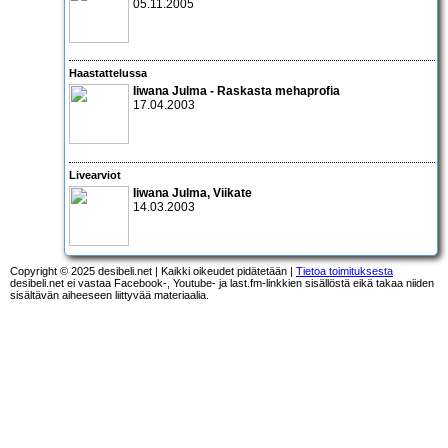
05.11.2005
Haastattelussa
Iiwana Julma
- Raskasta mehaprofia
17.04.2003
Livearviot
Iiwana Julma
,
Viikate
14.03.2003
Copyright © 2025 desibeli.net | Kaikki oikeudet pidätetään |
Tietoa toimituksesta
desibeli.net ei vastaa Facebook-, Youtube- ja last.fm-linkkien sisällöstä eikä takaa niiden
sisältävän aiheeseen liittyvää materiaalia.