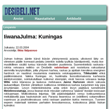
Arviot
Haastattelut
Artikkelit
Levyarvio
IiwanaJulma: Kuningas
Julkaistu: 22.03.2004
Arvostelija:
Ilkka Valpasvuo
Julman kolmas äänite kärsii ikävän yleistyneestä asiasta; ulkoisesti lätty on
viimeisen päälle komeasti pedattu (etenkin todella tyylikäs bändipotretti), mutta itse
musiikillinen sisältö tuntuu kärsivän ideoiden puutteesta. Suomenkielistä raskasta
rokkia veivaava nelikko on Desibelin
valokeilaan
asti nostettuna vakuuttanut
aiemmilla levytyksillään, joilla yhtyeen karhea, raskas ja ajoittain kieroileva energinen
hardrock on nauttinut muutamista mainioista vetokappaleista,
Tilkkutäkki
ehkä
päällimmäisenä. Vaikka Kuningas on, huolimatta livesoittomaisesta karheasta
äänityksestään, sointukuluiltaan kulkenut eteenpäin, eivät bassoa veivaava laulaja
Wille
sekä kitarassa ja laulussa melskaava
Janne Hartonen
oikein vakuuta
lauluannillaan. Etenkin ylimielisen ivallisessa nimibiisissä karkea karjuminen käy jopa
ärsyttämään. Levyn mielenkiintoisinta antia onkin levyn päättävä tunnelmointi
Metelinnostattaja
, jossa Iiwanat eivät missään vaiheessa ”päästä” itseään tosissaan
rokkaamaan. Mollivoittoista leijuntaa. Silti päätösleijailukin venyy kotikuuntelussa
meikäläisellä jopa haukotuksiin asti. Parasta Iiwareissa on (edelleen) soitannollinen
vaanivuus ja poukkoilevaisuus sekä raskaan paahdon tiukka menevyys. Tuoreen
eepeen materiaali toiminee parhaiten livesoitannossa, kotisoitossa jättää hiukan
kylmäksi.