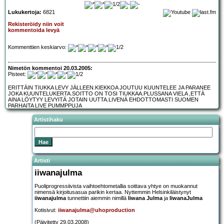
Lukukertoja:
6821
Rekisteröidy niin voit
kommentoida levyä
Kommenttien keskiarvo:
Nimetön kommentoi 20.03.2005:
Pisteet:
ERITTÄIN TIUKKA LEVY JÄLLEEN.KIEKKOA JOUTUU KUUNTELEE JA PARANEE
JOKA KUUNTELUKERTA.SOITTO ON TOSI TIUKKAA.PLUSSANA VIELA ,ETTÄ
AINA LÖYTYY LEVYITÄ JOTAIN UUTTA.LIVENÄ EHDOTTOMASTI SUOMEN
PARHAITA LIVE PUMMPPUJA
Artistihaku
Artisti
iiwanajulma
Puoliprogressiivista vaihtoehtometallia soittava yhtye on muokannut
nimensä kirjoitusasua parikin kertaa. Nyttemmin Helsinkiläistynyt
iiwanajulma
tunnettiin aiemmin nimillä
Iiwana Julma
ja
IiwanaJulma
Kotisivut:
iiwanajulma@uhoproduction
(Päivitetty 29.03.2008)