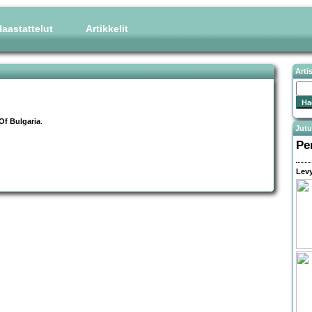
aastattelut
Artikkelit
Arti
Of Bulgaria
.
Jutu
Pe
Levy