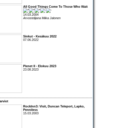
All Good Things Come To Those Who Wait
14.03.2004
Arvostelijana Miika Jalonen
Sinkut - Kesäkuu 2022
07.06.2022
Pienet II - Elokuu 2023
23.08.2023
arviot
RockInn3:
Visit
,
Duncan Teleport
,
Lapko
,
Penniless
15.03.2003