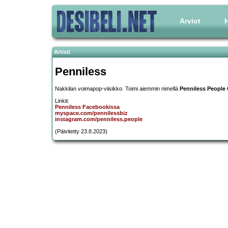
Arviot
H
Artisti
Penniless
Nakkilan voimapop-viisikko. Toimi aiemmin nimellä
Penniless People 
Linkit:
Penniless Facebookissa
myspace.com/pennilessbiz
instagram.com/penniless.people
(Päivitetty 23.8.2023)