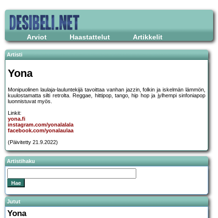
Arviot
Haastattelut
Artikkelit
Artisti
Yona
Monipuolinen laulaja-lauluntekijä tavoittaa vanhan jazzin, folkin ja iskelmän lämmön,
kuulostamatta silti retrolta. Reggae, hittipop, tango, hip hop ja jylhempi sinfoniapop
luonnistuvat myös.
Linkit:
yona.fi
instagram.com/yonalalala
facebook.com/yonalaulaa
(Päivitetty 21.9.2022)
Artistihaku
Jutut
Yona