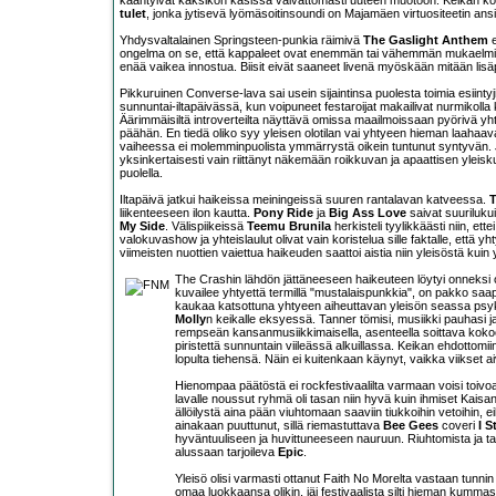
kääntyivät kaksikon käsissä vaivattomasti uuteen muotoon. Keikan koho
tulet
, jonka jytisevä lyömäsoitinsoundi on Majamäen virtuositeetin an
Yhdysvaltalainen Springsteen-punkia räimivä
The Gaslight Anthem
e
ongelma on se, että kappaleet ovat enemmän tai vähemmän mukaelmia t
enää vaikea innostua. Biisit eivät saaneet livenä myöskään mitään lisä
Pikkuruinen Converse-lava sai usein sijaintinsa puolesta toimia esiinty
sunnuntai-iltapäivässä, kun voipuneet festaroijat makailivat nurmikoll
Äärimmäisiltä introverteilta näyttävä omissa maailmoissaan pyörivä yh
päähän. En tiedä oliko syy yleisen olotilan vai yhtyeen hieman laahaava
vaiheessa ei molemminpuolista ymmärrystä oikein tuntunut syntyvän. Jo
yksinkertaisesti vain riittänyt näkemään roikkuvan ja apaattisen ylei
puolella.
Iltapäivä jatkui haikeissa meiningeissä suuren rantalavan katveessa.
T
liikenteeseen ilon kautta.
Pony Ride
ja
Big Ass Love
saivat suuriluku
My Side
. Välispiikeissä
Teemu Brunila
herkisteli tyylikkäästi niin, ett
valokuvashow ja yhteislaulut olivat vain koristelua sille faktalle, ett
viimeisten nuottien vaiettua haikeuden saattoi aistia niin yleisöstä kuin
The Crashin lähdön jättäneeseen haikeuteen löytyi onneksi 
kuvailee yhtyettä termillä "mustalaispunkkia", on pakko saa
kaukaa katsottuna yhtyeen aiheuttavan yleisön seassa psy
Molly
n keikalle eksyessä. Tanner tömisi, musiikki pauhasi ja
rempseän kansanmusiikkimaisella, asenteella soittava kokoo
piristettä sunnuntain viileässä alkuillassa. Keikan ehdottomi
lopulta tiehensä. Näin ei kuitenkaan käynyt, vaikka viikset a
Hienompaa päätöstä ei rockfestivaalilta varmaan voisi toivo
lavalle noussut ryhmä oli tasan niin hyvä kuin ihmiset Kaisan
ällöilystä aina pään viuhtomaan saaviin tiukkoihin vetoihin, e
ainakaan puuttunut, sillä riemastuttava
Bee Gees
coveri
I S
hyväntuuliseen ja huvittuneeseen nauruun. Riuhtomista ja ta
alussaan tarjoileva
Epic
.
Yleisö olisi varmasti ottanut Faith No Morelta vastaan tunnin 
omaa luokkaansa olikin, jäi festivaalista silti hieman kumma