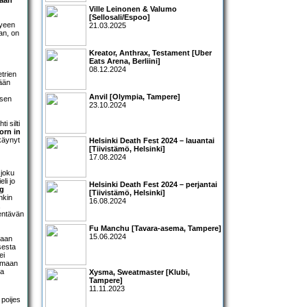
vaan
Ville Leinonen & Valumo
[Sellosali/Espoo]
tyeen
21.03.2025
an, on
Kreator, Anthrax, Testament [Uber
Eats Arena, Berliini]
08.12.2024
trien
sään
Anvil [Olympia, Tampere]
isen
23.10.2024
i silti
orn in
ikäynyt
Helsinki Death Fest 2024 – lauantai
[Tiivistämö, Helsinki]
17.08.2024
joku
li jo
Helsinki Death Fest 2024 – perjantai
g
[Tiivistämö, Helsinki]
nkin
16.08.2024
lentävän
Fu Manchu [Tavara-asema, Tampere]
15.06.2024
saan
sesta
ei
amaan
ua
Xysma, Sweatmaster [Klubi,
Tampere]
11.11.2023