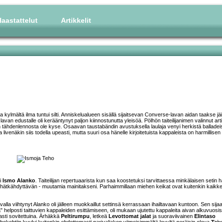
aastattelut
Artikkelit
 kylmältä ilma tuntui silti. Anniskelualueen sisällä sijaitsevan Converse-lavan aidan taakse jäi
i lavan edustalle oli kerääntynyt paljon kiinnostunutta yleisöä. Pölhön taiteilijanimen valinnut arti
tken tähdenlennosta ole kyse. Osaavan taustabändin avustuksella laulaja venyi herkistä balladei
livenäkin siis todella upeasti, mutta suuri osa hänelle kirjoitetuista kappaleista on harmillisen
ti
Ismo Alanko
. Taiteilijan repertuaarista kun saa koostetuksi tarvittaessa minkälaisen setin 
 hätkähdyttävän - muutamia mainitakseni. Parhaimmillaan miehen keikat ovat kuitenkin kaikke
alla viihtynyt Alanko oli jälleen muokkaillut settinsä kerrassaan ihailtavaan kuntoon. Sen sijaa
" helposti taittuvien kappaleiden esittämiseen, oli mukaan ujutettu kappaleita aivan alkuvuosis
aasti sovitettuina. Ärhäkkä
Peltirumpu
, letkeä
Levottomat jalat
ja suoraviivainen
Elintaso