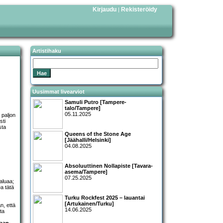
Kirjaudu
Rekisteröidy
|
Artistihaku
Uusimmat livearviot
Samuli Putro [Tampere-
talo/Tampere]
05.11.2025
 paljon
sti
sta
Queens of the Stone Age
[Jäähalli/Helsinki]
04.08.2025
Absoluuttinen Nollapiste [Tavara-
asema/Tampere]
07.25.2025
haluaa;
a tätä
Turku Rockfest 2025 – lauantai
[Artukainen/Turku]
n, että
14.06.2025
ta