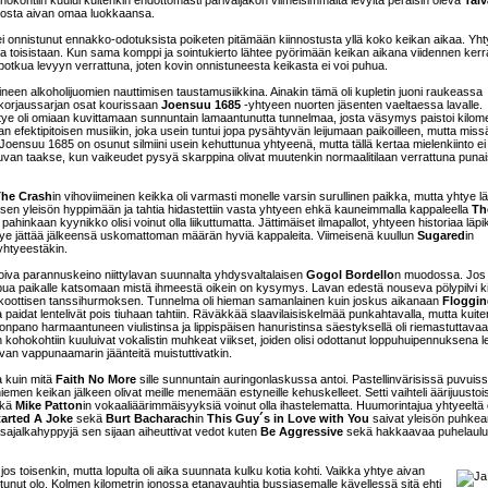
kohtiin kuului kuitenkin ehdottomasti parivaljakon viimeisimmältä levyltä peräisin oleva
Tai
siosta aivan omaa luokkaansa.
i onnistunut ennakko-odotuksista poiketen pitämään kiinnostusta yllä koko keikan aikaa. Yh
oisistaan. Kun sama komppi ja sointukierto lähtee pyörimään keikan aikana viidennen kerr
potkua levyyn verrattuna, joten kovin onnistuneesta keikasta ei voi puhua.
jineen alkoholijuomien nauttimisen taustamusiikkina. Ainakin tämä oli kupletin juoni raukeassa
a korjaussarjan osat kourissaan
Joensuu 1685
-yhtyeen nuorten jäsenten vaeltaessa lavalle.
tye oli omiaan kuvittamaan sunnuntain lamaantunutta tunnelmaa, josta väsymys paistoi kilome
n efektipitoisen musiikin, joka usein tuntui jopa pysähtyvän leijumaan paikoilleen, mutta mis
ensuu 1685 on osunut silmiini usein kehuttunua yhtyeenä, mutta tällä kertaa mielenkiinto ei
skuvan taakse, kun vaikeudet pysyä skarppina olivat muutenkin normaalitilaan verrattuna puna
he Crash
in vihoviimeinen keikka oli varmasti monelle varsin surullinen paikka, mutta yhtye läht
isen yleisön hyppimään ja tahtia hidastettiin vasta yhtyeen ehkä kauneimmalla kappaleella
Th
ei pahinkaan kyynikko olisi voinut olla liikuttumatta. Jättimäiset ilmapallot, yhtyeen historiaa läp
ä yhtye jättää jälkeensä uskomattoman määrän hyviä kappaleita. Viimeisenä kuullun
Sugared
in
 yhtyeestäkin.
oiva parannuskeino niittylavan suunnalta yhdysvaltalaisen
Gogol Bordello
n muodossa. Jos 
pua paikalle katsomaan mistä ihmeestä oikein on kysymys. Lavan edestä nouseva pölypilvi kie
koottisen tanssihurmoksen. Tunnelma oli hieman samanlainen kuin joskus aikanaan
Floggin
 paidat lentelivät pois tiuhaan tahtiin. Räväkkää slaavilaisiskelmää punkahtavalla, mutta kuite
npano harmaantuneen viulistinsa ja lippispäisen hanuristinsa säestyksellä oli riemastuttavaa
in kohokohtiin kuuluivat vokalistin muhkeat viikset, joiden olisi odottanut loppuhuipennuksena 
ivan vappunaamarin jäänteitä muistuttivatkin.
a kuin mitä
Faith No More
sille sunnuntain auringonlaskussa antoi. Pastellinvärisissä puvuis
iemen keikan jälkeen olivat meille menemään estyneille kehuskelleet. Setti vaihteli äärijuustoi
ikä
Mike Patton
in vokaaliäärimmäisyyksiä voinut olla ihastelematta. Huumorintajua yhtyeeltä 
tarted A Joke
sekä
Burt Bacharach
in
This Guy´s in Love with You
saivat yleisön puhke
sajalkahyppyjä sen sijaan aiheuttivat vedot kuten
Be Aggressive
sekä hakkaavaa puhelaul
jos toisenkin, mutta lopulta oli aika suunnata kulku kotia kohti. Vaikka yhtye aivan
stunut olo. Kolmen kilometrin jonossa etanavauhtia bussiasemalle kävellessä sitä ehti