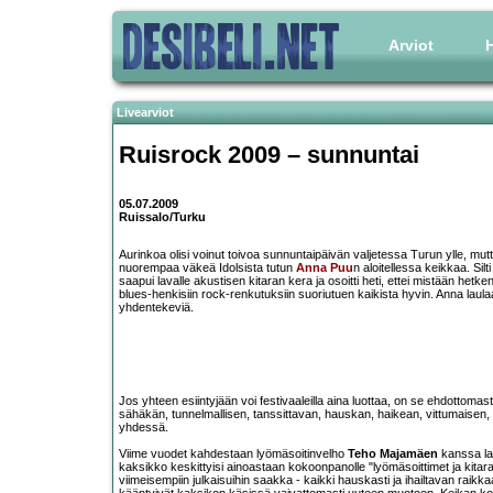
Arviot
H
Livearviot
Ruisrock 2009 – sunnuntai
05.07.2009
Ruissalo/Turku
Aurinkoa olisi voinut toivoa sunnuntaipäivän valjetessa Turun ylle, mutta
nuorempaa väkeä Idolsista tutun
Anna Puu
n aloitellessa keikkaa. Silt
saapui lavalle akustisen kitaran kera ja osoitti heti, ettei mistään he
blues-henkisiin rock-renkutuksiin suoriutuen kaikista hyvin. Anna laulaa 
yhdentekeviä.
Jos yhteen esiintyjään voi festivaaleilla aina luottaa, on se ehdottomas
sähäkän, tunnelmallisen, tanssittavan, hauskan, haikean, vittumaisen,
yhdessä.
Viime vuodet kahdestaan lyömäsoitinvelho
Teho Majamäen
kanssa lav
kaksikko keskittyisi ainoastaan kokoonpanolle "lyömäsoittimet ja kitara
viimeisempiin julkaisuihin saakka - kaikki hauskasti ja ihailtavan raikk