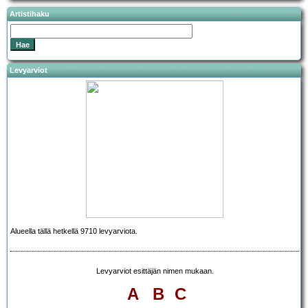
Artistihaku
Levyarviot
Alueella tällä hetkellä 9710 levyarviota.
Levyarviot esittäjän nimen mukaan.
A
B
C