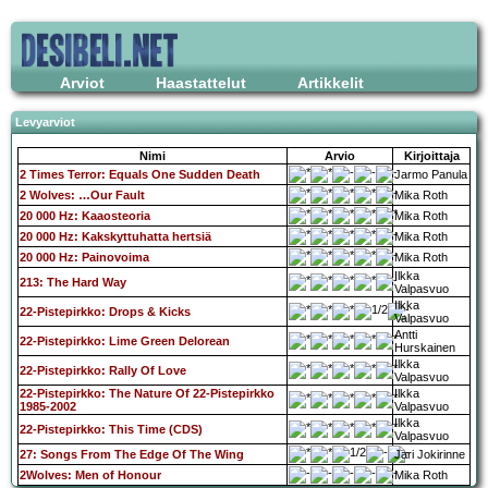
Arviot
Haastattelut
Artikkelit
Levyarviot
Nimi
Arvio
Kirjoittaja
2 Times Terror: Equals One Sudden Death
Jarmo Panula
2 Wolves: …Our Fault
Mika Roth
20 000 Hz: Kaaosteoria
Mika Roth
20 000 Hz: Kakskyttuhatta hertsiä
Mika Roth
20 000 Hz: Painovoima
Mika Roth
Ilkka
213: The Hard Way
Valpasvuo
Ilkka
22-Pistepirkko: Drops & Kicks
Valpasvuo
Antti
22-Pistepirkko: Lime Green Delorean
Hurskainen
Ilkka
22-Pistepirkko: Rally Of Love
Valpasvuo
22-Pistepirkko: The Nature Of 22-Pistepirkko
Ilkka
1985-2002
Valpasvuo
Ilkka
22-Pistepirkko: This Time (CDS)
Valpasvuo
27: Songs From The Edge Of The Wing
Jari Jokirinne
2Wolves: Men of Honour
Mika Roth