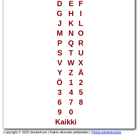
D
E
F
G
H
I
J
K
L
M
N
O
P
Q
R
S
T
U
V
W
X
Y
Z
Ä
Ö
1
2
3
4
5
6
7
8
9
0
Kaikki
Copyright © 2025 desibeli.net | Kaikki oikeudet pidätetään |
Tietoa toimituksesta