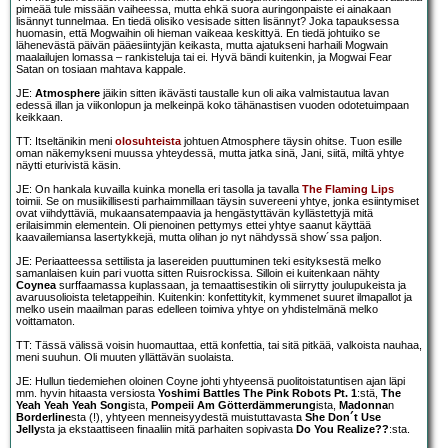
pimeää tule missään vaiheessa, mutta ehkä suora auringonpaiste ei ainakaan
lisännyt tunnelmaa. En tiedä olisiko vesisade sitten lisännyt? Joka tapauksessa
huomasin, että Mogwaihin oli hieman vaikeaa keskittyä. En tiedä johtuiko se
lähenevästä päivän pääesiintyjän keikasta, mutta ajatukseni harhaili Mogwain
maalailujen lomassa – rankisteluja tai ei. Hyvä bändi kuitenkin, ja Mogwai Fear
Satan on tosiaan mahtava kappale.
JE:
Atmosphere
jäikin sitten ikävästi taustalle kun oli aika valmistautua lavan
edessä illan ja viikonlopun ja melkeinpä koko tähänastisen vuoden odotetuimpaan
keikkaan.
TT: Itseltänikin meni
olosuhteista
johtuen Atmosphere täysin ohitse. Tuon esille
oman näkemykseni muussa yhteydessä, mutta jatka sinä, Jani, siitä, miltä yhtye
näytti eturivistä käsin.
JE: On hankala kuvailla kuinka monella eri tasolla ja tavalla
The Flaming Lips
toimii. Se on musiikillisesti parhaimmillaan täysin suvereeni yhtye, jonka esiintymiset
ovat viihdyttäviä, mukaansatempaavia ja hengästyttävän kyllästettyjä mitä
erilaisimmin elementein. Oli pienoinen pettymys ettei yhtye saanut käyttää
kaavailemiansa lasertykkejä, mutta olihan jo nyt nähdyssä show´ssa paljon.
JE: Periaatteessa settilista ja lasereiden puuttuminen teki esityksestä melko
samanlaisen kuin pari vuotta sitten Ruisrockissa. Silloin ei kuitenkaan nähty
Coynea
surffaamassa kuplassaan, ja temaattisestikin oli siirrytty joulupukeista ja
avaruusolioista teletappeihin. Kuitenkin: konfettitykit, kymmenet suuret ilmapallot ja
melko usein maailman paras edelleen toimiva yhtye on yhdistelmänä melko
voittamaton.
TT: Tässä välissä voisin huomauttaa, että konfettia, tai sitä pitkää, valkoista nauhaa,
meni suuhun. Oli muuten yllättävän suolaista.
JE: Hullun tiedemiehen oloinen Coyne johti yhtyeensä puolitoistatuntisen ajan läpi
mm. hyvin hitaasta versiosta
Yoshimi Battles The Pink Robots Pt. 1
:stä,
The
Yeah Yeah Yeah Song
ista,
Pompeii Am Götterdämmerung
ista,
Madonna
n
Borderline
sta (!), yhtyeen menneisyydestä muistuttavasta
She Don´t Use
Jelly
sta ja ekstaattiseen finaaliin mitä parhaiten sopivasta
Do You Realize??
:sta.