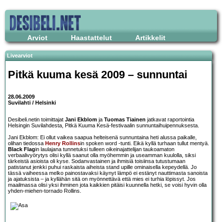
Arviot
Haastattelut
Artikkelit
Livearviot
Pitkä kuuma kesä 2009 – sunnuntai
28.06.2009
Suvilahti / Helsinki
Desibeli.netin toimittajat
Jani Ekblom
ja
Tuomas Tiainen
jatkavat raportointia
Helsingin Suvilahdesta, Pitkä Kuuma Kesä-festivaalin sunnuntaihuipennuksesta.
Jani Ekblom: Ei ollut vaikea saapua helteisenä sunnuntaina heti alussa paikalle,
olihan tiedossa
Henry Rollins
in spoken word -tunti. Eikä kyllä turhaan tullut mentyä.
Black Flag
in laulajana tunnetuksi tulleen oikeinajattelijan taukoamaton
verbaalivyörytys olisi kyllä saanut olla myöhemmin ja useamman kuulolla, siksi
tärkeistä asioista oli kyse. Sodanvastainen ja ihmisiä toisiinsa tutustumaan
patistanut jenkki puhui raskaista aiheista stand upille ominaisella kepeydellä. Jo
tässä vaiheessa melko painostavaksi käynyt lämpö ei estänyt nauttimasta sanoista
ja ajatuksista – ja kyllähän sitä on myönnettävä että mies ei turhia löpissyt. Jos
maailmassa olisi yksi ihminen jota kaikkien pitäisi kuunnella hetki, se voisi hyvin olla
yhden-miehen-tornado Rollins.