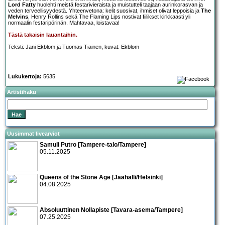
Lord Fatty
huolehti meistä festarivieraista ja muistutteli taajaan aurinkorasvan ja
veden terveellisyydestä. Yhteenvetona: kelit suosivat, ihmiset olivat leppoisia ja
The
Melvins
, Henry Rollins sekä The Flaming Lips nostivat fiilikset kirkkaasti yli
normaalin festaripörinän. Mahtavaa, loistavaa!
Tästä takaisin lauantaihin.
Teksti: Jani Ekblom ja Tuomas Tiainen, kuvat: Ekblom
Lukukertoja:
5635
Artistihaku
Uusimmat livearviot
Samuli Putro [Tampere-talo/Tampere]
05.11.2025
Queens of the Stone Age [Jäähalli/Helsinki]
04.08.2025
Absoluuttinen Nollapiste [Tavara-asema/Tampere]
07.25.2025