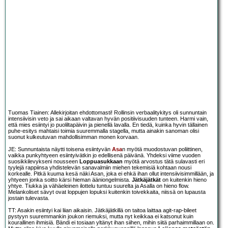
Tuomas Tiainen: Allekirjoitan ehdottomasti! Rollinsin verbaalitykitys oli sunnuntain
intensiivisin veto ja sai aikaan valtavan hyvän positiivisuuden tunteen. Harmi vain,
että mies esiintyi jo puoliltapäivin ja pienellä lavalla. En tiedä, kuinka hyvin tällainen
puhe-esitys mahtaisi toimia suuremmalla stagella, mutta ainakin sanoman olisi
suonut kulkeutuvan mahdollisimman monen korvaan.
JE: Sunnuntaista näytti toisena esiintyvän
Asa
n myötä muodostuvan poliittinen,
vaikka punkyhtyeen esiintyivätkin jo edellisenä päivänä. Yhdeksi viime vuoden
suosikkilevykseni nousseen
Loppuasukkaan
myötä arvostus tätä sulavasti eri
tyylejä rappiinsa yhdistelevän sanavalmiin miehen tekemisiä kohtaan nousi
korkealle. Pitkä kuuma kesä näki Asan, joka ei ehkä ihan ollut intensiivisimmillään, ja
yhtyeen jonka soitto kärsi hieman ääniongelmista.
Jätkäjätkät
on kuitenkin hieno
yhtye. Tiukka ja vähäeleinen ilottelu tuntuu suurelta ja Asalla on hieno flow.
Melankoliset sävyt ovat loppujen lopuksi kuitenkin toivekkaita, niissä on lupausta
jostain tulevasta.
TT: Asakin esiintyi kai liian aikaisin. Jätkäjätkillä on taitoa laittaa agit-rap-bileet
pystyyn suuremmankin joukon riemuksi, mutta nyt keikkaa ei katsonut kuin
kourallinen ihmisiä. Bändi ei tosiaan yltänyt ihan siihen, mihin siitä parhaimmillaan on.