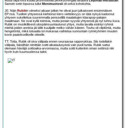
Mutta olipa kiva kuulla pirunmoisella perkkusvengillä lanaava
Leijonaa metsästän
.
Samoin setin lopussa tullut
Monimuotosii
oli selvä kohokohta.
JE: Näin
Rubik
in viimeksi aikaan jolloin he olivat juuri julkaisseet ensimmäisen
EP:nsä. Tuolloin yhtyeessä kiehtonut kiero viettelevyys on tätä nykyä kadonnut
yhtyeen sukellettua suuremmalla pensselillä maalattujen kitarapop-palojen
maailmaan. Ne ovat kyllä toimivia, mutta jostain syystä yhtyeestä jäi nyt tuhnu kuva.
Rubik on musiikillisesti ulospäinsuuntautunut yhtye, mutta lavalla esiintyi ryhmä
miehiä joiden annista jäi tälle kuulijalle melko vähän käteen. Touhu oli vilpitöntä, mutta
hengetöntä, mikä toisaalta toi mukavaa vaihtelua sunnuntain rytmiryhmien muuten
kovin paatokselliselle otteelle.
TT: Totta, Rubik oli oiva välipala ennen seuraavaa rapporukkaa. Siis todellakin
välipala, bändihän nimittäin soitti aikataulusyistä vain puoli tuntia. Rubik sattui
olemaan häviäjä soittoaika-arvonnassa, mutta soitti kuitenkin oman settinsä niin
hyvin kuin kuumuudessa taitoi.