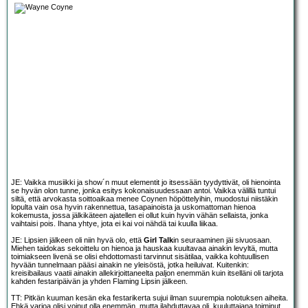
JE: Vaikka musiikki ja show´n muut elementit jo itsessään tyydyttivät, oli hienointa
se hyvän olon tunne, jonka esitys kokonaisuudessaan antoi. Vaikka välillä tuntui
siltä, että arvokasta soittoaikaa menee Coynen höpöttelyihin, muodostui niistäkin
lopulta vain osa hyvin rakennettua, tasapainoista ja uskomattoman hienoa
kokemusta, jossa jälkikäteen ajatellen ei ollut kuin hyvin vähän sellaista, jonka
vaihtaisi pois. Ihana yhtye, jota ei kai voi nähdä tai kuulla liikaa.
JE: Lipsien jälkeen oli niin hyvä olo, että
Girl Talk
in seuraaminen jäi sivuosaan.
Miehen taidokas sekoittelu on hienoa ja hauskaa kuultavaa ainakin levyltä, mutta
toimiakseen livenä se olisi ehdottomasti tarvinnut sisätilaa, vaikka kohtuullisen
hyvään tunnelmaan pääsi ainakin ne yleisöstä, jotka heiluivat. Kuitenkin:
kreisibailaus vaatii ainakin allekirjoittaneelta paljon enemmän kuin itselläni oli tarjota
kahden festaripäivän ja yhden Flaming Lipsin jälkeen.
TT: Pitkän kuuman kesän eka festarikerta sujui ilman suurempia nolotuksen aiheita.
Ehkä varjoa olisi voinut olla enemmän, mutta ilahduttavaa oli, kuuluttajana toiminut