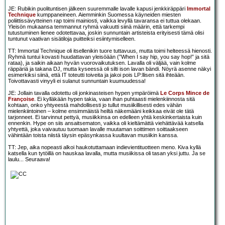
JE: Rubikin puolituntisen jälkeen suuremmalle lavalle kapusi jenkkiräppäri
Immortal
Technique
kumppaneineen. Aiemminkin Suomessa käyneiden miesten
poliittissävytteinen rap toimi mainiosti, vaikka levyllä tavaransa ei tuttua olekaan.
Yleisön mukaansa temmannut ryhmä vakuutti siinä määrin, että tarkempi
tutustuminen lienee odotettavaa, joskin sunnuntain artisteista erityisesti tämä olisi
tuntunut vaativan sisätiloja puitteiksi esiintymiselleen.
TT: Immortal Technique oli itsellenikin tuore tuttavuus, mutta toimi helteessä hienosti.
Ryhmä tuntui kovasti huudattavan yleisöään (”When I say hip, you say hop!” ja sitä
rataa), ja saikin aikaan hyvän vuorovaikutuksen. Lavalla oli väljää, vain kolme
räppäriä ja takana DJ, mutta kyseessä oli silti ison lavan bändi. Nöyrä asenne näkyi
esimerkiksi siinä, että IT toteutti toiveita ja jakoi pois LP:llisen sitä ihteään.
Toivottavasti vinyyli ei sulanut sunnuntain kuumuudessa!
JE: Jollain tavalla odotettu oli jonkinasteisen hypen ympäröimä
Le Corps Mince de
Françoise
. Ei kylläkään hypen takia, vaan ihan puhtaasti mielenkiinnosta sitä
kohtaan, onko yhtyeestä mahdollisesti jo tullut musiikillisesti edes vähän
mielenkiintoinen – kolme ensimmäistä heiltä näkemääni keikkaa eivät ole tätä
tarjonneet. Ei tarvinnut pettyä, musiikkinsa on edelleen yhtä keskinkertaista kuin
ennenkin. Hype on siis ansaitsematon, vaikka oli kieltämättä viehättävää katsella
yhtyettä, joka vaivautuu tuomaan lavalle muutaman soittimen soittaakseen
vähintään toista niistä täysin epäsynkassa kuultavan musiikin kanssa.
TT: Jep, aika nopeasti alkoi haukotuttamaan indievientituotteen meno. Kiva kyllä
katsella kun tytöillä on hauskaa lavalla, mutta musiikissa oli tasan yksi juttu. Ja se
laulu... Seuraava!