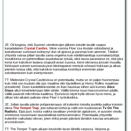
JE: Oli loogista, että Suomen vientitoivojen jälkeen toiselle lavalle saapui
kanadalainen
Crystal Castles
. Viime vuonna Flow´ssa itseään odotuttanut ja
luokattoman surkeasti esiintynyt duo oli ajoissa ja parempi kuin aiemmin. Tätäkin
yhtyettä vaivaa jollain tasolla sama ongelma kuin edellämainittuja suomalaistyttöjä:
musiikkinsa on pahimmillaan puuduttavan tylsää, eikä tasoa parantanut se, että joka
kerta kun kaksikon laulava osapuoli avasi suunsa, toivoi olevansa jossain muualla.
Kirkkaasti soineet tummasävyiset biisintapaiset menivät urheasti hukkaan ja alkaa
jotenkin tuntua siltä, että kaksikon kannattaa keskittyä enemmän pään
sekoittamiseen kuin esiintymiseen.
TT: Mielestäni Crystal Castlesissa on potentiaalia, mutta se on paljon huonompaa
kuin mitä sen kuuluisi olla (jos maailma olisi täydellinen ja Henry Rollins maailman
presidentti). Duon kasibittiteknoindie on ihan hauskaa siihen asti kunnes
Alice
Glass
alkoi kimahtelemaan biitin tahtiin. Välillä kimma nousi bassorummun päälle,
välillä paukutti mikrofonia kaaliinsa. Eturivissä näytti kyllä olevan hyvä meno, ja
olihan toki aikakin paikata viime Flow´n tynkäkeikka.
JE: Jollain tavalla päivän pohjanoteraaus oli kuitenkin toiselta puolelta palloa kotoisin
oleva
The Temper Trap
, jota tuttavani kehui ja väitti sen kuulostavan
Tv On The
Radio
lta. Eipä juuri, koska vaikka tavallaan ymmärrän ajatuksen, ei aussien vinoilu
onnistunut nousemaan taustahälinää kiehtovammaksi. Potentiaalia yhtyeellä
kuitenkin vaikuttaisi olevan, joten ehkä jonain päivänä tämäkin kasvaa ansaittuun
arvostukseen.
TT: The Temper Trapin aikaan istuskelin lavan lähellä varjossa. Varjosta ja