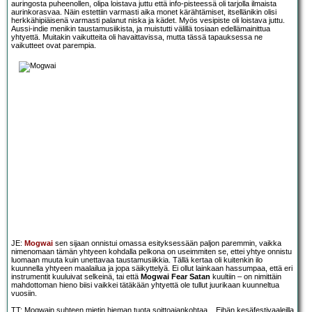
auringosta puheenollen, olipa loistava juttu että info-pisteessä oli tarjolla ilmaista
aurinkorasvaa. Näin estettiin varmasti aika monet kärähtämiset, itsellänikin olisi
herkkähipiäisenä varmasti palanut niska ja kädet. Myös vesipiste oli loistava juttu.
Aussi-indie menikin taustamusiikista, ja muistutti välillä tosiaan edellämainittua
yhtyettä. Muitakin vaikutteita oli havaittavissa, mutta tässä tapauksessa ne
vaikutteet ovat parempia.
JE:
Mogwai
sen sijaan onnistui omassa esityksessään paljon paremmin, vaikka
nimenomaan tämän yhtyeen kohdalla pelkona on useimmiten se, ettei yhtye onnistu
luomaan muuta kuin unettavaa taustamusiikkia. Tällä kertaa oli kuitenkin ilo
kuunnella yhtyeen maalailua ja jopa säikyttelyä. Ei ollut lainkaan hassumpaa, että eri
instrumentit kuuluivat selkeinä, tai että
Mogwai Fear Satan
kuultiin – on nimittäin
mahdottoman hieno biisi vaikkei tätäkään yhtyettä ole tullut juurikaan kuunneltua
vuosiin.
TT: Mogwain suhteen mietin hieman tuota soittoajankohtaa... Eihän kesäfestivaaleilla