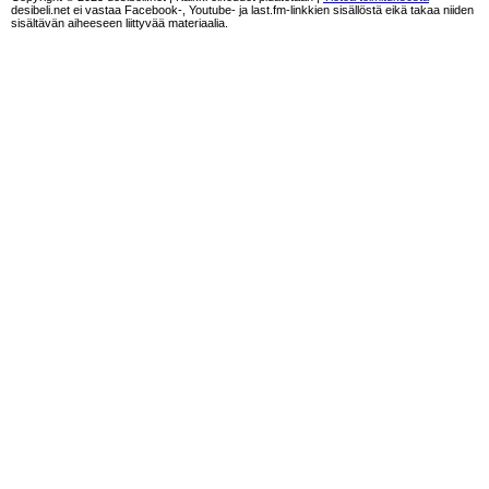
desibeli.net ei vastaa Facebook-, Youtube- ja last.fm-linkkien sisällöstä eikä takaa niiden
sisältävän aiheeseen liittyvää materiaalia.