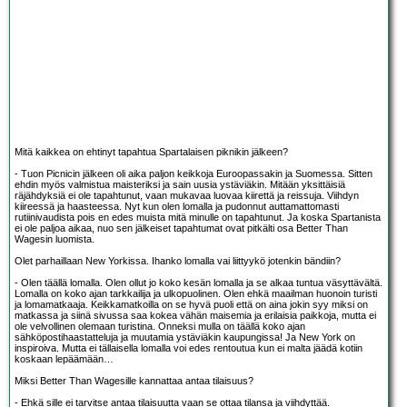
Mitä kaikkea on ehtinyt tapahtua Spartalaisen piknikin jälkeen?
- Tuon Picnicin jälkeen oli aika paljon keikkoja Euroopassakin ja Suomessa. Sitten
ehdin myös valmistua maisteriksi ja sain uusia ystäviäkin. Mitään yksittäisiä
räjähdyksiä ei ole tapahtunut, vaan mukavaa luovaa kiirettä ja reissuja. Viihdyn
kiireessä ja haasteessa. Nyt kun olen lomalla ja pudonnut auttamattomasti
rutiinivaudista pois en edes muista mitä minulle on tapahtunut. Ja koska Spartanista
ei ole paljoa aikaa, nuo sen jälkeiset tapahtumat ovat pitkälti osa Better Than
Wagesin luomista.
Olet parhaillaan New Yorkissa. Ihanko lomalla vai liittyykö jotenkin bändiin?
- Olen täällä lomalla. Olen ollut jo koko kesän lomalla ja se alkaa tuntua väsyttävältä.
Lomalla on koko ajan tarkkailija ja ulkopuolinen. Olen ehkä maailman huonoin turisti
ja lomamatkaaja. Keikkamatkoilla on se hyvä puoli että on aina jokin syy miksi on
matkassa ja siinä sivussa saa kokea vähän maisemia ja erilaisia paikkoja, mutta ei
ole velvollinen olemaan turistina. Onneksi mulla on täällä koko ajan
sähköpostihaastatteluja ja muutamia ystäviäkin kaupungissa! Ja New York on
inspiroiva. Mutta ei tällaisella lomalla voi edes rentoutua kun ei malta jäädä kotiin
koskaan lepäämään…
Miksi Better Than Wagesille kannattaa antaa tilaisuus?
- Ehkä sille ei tarvitse antaa tilaisuutta vaan se ottaa tilansa ja viihdyttää.