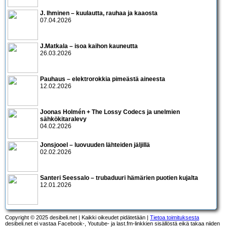
J. Ihminen – kuulautta, rauhaa ja kaaosta
07.04.2026
J.Matkala – isoa kaihon kauneutta
26.03.2026
Pauhaus – elektrorokkia pimeästä aineesta
12.02.2026
Joonas Holmén + The Lossy Codecs ja unelmien
sähkökitaralevy
04.02.2026
Jonsjooel – luovuuden lähteiden jäljillä
02.02.2026
Santeri Seessalo – trubaduuri hämärien puotien kujalta
12.01.2026
Copyright © 2025 desibeli.net | Kaikki oikeudet pidätetään |
Tietoa toimituksesta
desibeli.net ei vastaa Facebook-, Youtube- ja last.fm-linkkien sisällöstä eikä takaa niiden