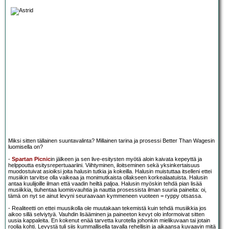
Miksi sitten tällainen suuntavalinta? Millainen tarina ja prosessi Better Than Wagesin
luomisella on?
-
Spartan Picnic
in jälkeen ja sen live-esitysten myötä aloin kaivata kepeyttä ja
helppoutta esitysrepertuaariini. Viihtyminen, iloitseminen sekä yksinkertaisuus
muodostuivat asioiksi joita halusin tutkia ja kokeilla. Halusin muistuttaa itselleni ettei
musiikin tarvitse olla vaikeaa ja monimutkaista ollakseen korkealaatuista. Halusin
antaa kuulijoille ilman että vaadin heiltä paljoa. Halusin myöskin tehdä pian lisää
musiikkia, tiuhentaa luomisvauhtia ja nauttia prosessista ilman suuria paineita: oi,
tämä on nyt se ainut levyni seuraavaan kymmeneen vuoteen = ryppy otsassa.
- Realiteetti on ettei muusikolla ole muutakaan tekemistä kuin tehdä musiikkia jos
aikoo sillä selviytyä. Vauhdin lisääminen ja paineeton kevyt olo informoivat sitten
uusia kappaleita. En kokenut enää tarvetta kurotella johonkin mielikuvaan tai jotain
roolia kohti. Levystä tuli siis kummallisella tavalla rehellisin ja aikaansa kuvaavin mitä