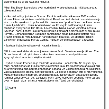
olen tehnyt, se ei ole kaukana minusta.
Miksi The Drunk Loversissa ovat juuri nämä kyseiset herrat ja mitä kautta ovat
tulleet mukaan?
- Niko Votkin liittyi joukkooni Spartan Picnicin keikkailun alkaessa 2008 vuoden
alussa. Hänet värvättiin ensin hätäpäissä Ranskaan keikalle isän suosituksesta ja
sitten meillä synkkasi. Lopulta soitettiin aika monta Spartan Picnic –keikkaa duona:
rummut ja Rhodes + laulu. Arvi tuli Nikon kautta levylle soittamaan ja kuuluu
studiossa syntyneisiin The Drunk Loverseihin. Nikoa ja Arvia yhdistää lapsuus
Savossa, hassut sanat, joku urheilukilpailu ja kamalasti sellaista mitä ei minulle ole
kerrottu. Coma tuli kerran Suomeen äänittämään omaa bändiään tuottaja Nick
Trianin johdolla ja minä tutustuin häneen iltaisin baarissa. Jo Spartan Picnicin
äänityksiin oli tarkoitus pyytää Comaa, mutta ei se onnistunut kuin vasta nyt.
- Ja tietysti bändiin valitaan vain kauniita ihmisiä…
Mitkä ovat keskeisimmät asiat jotka erottavat Astrid Swanin ennen ja jälkeen The
Drunk Loversin rekrytoimisen – tekemisen tavoissa, soundipoliittisissa
kysymyksissä ja muissa käytännöissä?
- Nyt on seuraa treeneissä ja matkoilla ja keikoilla – jopa lavalla. Se oli yksi syy
miksi bändit innostivat, kun kiersi yksin kaksi kuukautta Amerikassa soolokeikoilla
eikä voinut itkeä eikä nauraa kenenkään kanssa. Ja voihan niiltä tulla musiikkiinkin
vaikka minkälaisia ideoita, niinkuin tuleekin. Ja joskus sanotaan että ei niin voi tehdä.
Mutta onneksi hyvin harvoin. Soundipolitiikkaa? No lavalla en enää kuule itseäni,
rummut ja basso vaan soi. Ja tietysti levyn ja live-esitysten soundi ja kokonaisuus
ovat nyt jotain aivan erilaista kuin aikaisemmin. Tämä on rokkibändi.