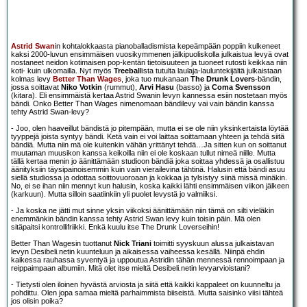
Astrid Swan
in kohtalokkaasta pianoballadismista kepeämpään poppiin kulkeneet
kaksi 2000-luvun ensimmäisen vuosikymmenen jälkipuoliskolla julkaistua levyä ovat
nostaneet neidon kotimaisen pop-kentän tietoisuuteen ja tuoneet rutosti keikkaa niin
koti- kuin ulkomailla. Nyt myös
Treeball
ista tutulta laulaja-lauluntekijältä julkaistaan
kolmas levy
Better Than Wages
, joka tuo mukanaan
The Drunk Lovers
-bändin,
jossa soittavat
Niko Votkin
(rummut),
Arvi Hasu
(basso) ja
Coma Svensson
(kitara). Eli ensimmäistä kertaa Astrid Swanin levyn kannessa esiin nostetaan myös
bändi. Onko Better Than Wages nimenomaan bändilevy vai vain bändin kanssa
tehty Astrid Swan-levy?
- Joo, olen haaveillut bändistä jo pitempään, mutta ei se ole niin yksinkertaista löytää
tyyppejä joista syntyy bändi. Ketä vain ei voi laittaa soittamaan yhteen ja tehdä siitä
bändiä. Mutta niin mä ole kuitenkin vähän yrittänyt tehdä…Ja sitten kun on soittanut
muutaman muusikon kanssa keikoilla niin ei ole koskaan tullut nimeä niille. Mutta
tällä kertaa menin jo äänittämään studioon bändiä joka soittaa yhdessä ja osallistuu
äänityksiin täysipainoisemmin kuin vain vierailevina tähtinä. Halusin että bändi asuu
siellä studiossa ja odottaa soittovuoroaan ja kokkaa ja tylsistyy siinä missä minäkin.
No, ei se ihan niin mennyt kun halusin, koska kaikki lähti ensimmäisen viikon jälkeen
(karkuun). Mutta silloin saatiinkiin yli puolet levystä jo valmiiksi.
- Ja koska ne jätti mut sinne yksin viikoksi äänittämään niin tämä on silti vieläkin
enemmänkin bändin kanssa tehty Astrid Swan levy kuin toisin päin. Mä olen
sitäpaitsi kontrollifriikki. Enkä kuulu itse The Drunk Loverseihin!
Better Than Wagesin tuottanut
Nick Triani
toimitti syyskuun alussa julkaistavan
levyn Desibeli.netin kuunteluun ja aikaisessa vaiheessa kesällä. Niinpä ehdin
kaikessa rauhassa syventyä ja uppoutua Astridin tähän mennessä rennoimpaan ja
reippaimpaan albumiin. Mitä olet itse mieltä Desibeli.netin levyarvioistani?
- Tietysti olen iloinen hyvästä arviosta ja siitä että kaikki kappaleet on kuunneltu ja
pohdittu. Olen jopa samaa mieltä parhaimmista biiseistä. Mutta saisinko viisi tähteä
jos olisin poika?