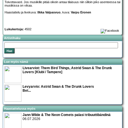
Toivottavasti. Jos musiikille pitää oikein antaa tilaisuus niin silloin joko asenteessa tai
musiikissa on vikaa.
Haastattelu ja livekuva:
Ilkka Valpasvuo
, kuva:
Varpu Eronen
Lukukertoja:
4502
Artistihaku
Lue myös nämä
Livearviot:
Them Bird Things
,
Astrid Swan & The Drunk
Lovers
[Klubi / Tampere]
Levyarvio: Astrid Swan & The Drunk Lovers
Bet...
Haastattelussa myös
Jann Wilde & The Neon Comets palasi tribuuttibändinä
06.07.2026