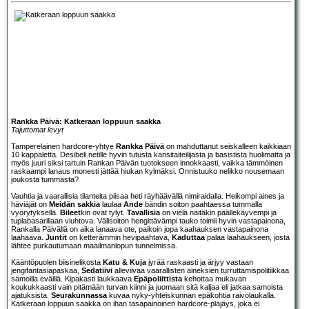
Rankka Päivä: Katkeraan loppuun saakka
Tajuttomat levyt
Tamperelainen hardcore-yhtye
Rankka Päivä
on mahduttanut seiskalleen kaikkiaan
10 kappaletta. Desibeli.netille hyvin tutusta kansitaiteilijasta ja basistista huolimatta ja
myös juuri siksi tartuin Rankan Päivän tuotokseen innokkaasti, vaikka tämmöinen
raskaampi lanaus monesti jättää hiukan kylmäksi. Onnistuuko nelikko nousemaan
joukosta tummasta?
Vauhtia ja vaarallisia tilanteita piisaa heti räyhäävällä nimiraidalla. Heikompi aines ja
häviäjät on
Meidän sakkia
laulaa
Ande
bändin soiton paahtaessa tummalla
vyörytyksellä.
Bileet
kin ovat tylyt.
Tavallisia
on vielä näitäkin päällekäyvempi ja
tuplabasarillaan viuhtova. Välisoiton hengittävämpi tauko toimii hyvin vastapainona,
Rankalla Päivällä on aika lanaava ote, paikoin jopa kaahauksen vastapainona
laahaava.
Juntit
on ketterämmin hevipaahtava,
Kaduttaa
palaa laahaukseen, josta
lähtee purkautumaan maailmanlopun tunnelmissa.
Kääntöpuolen biisinelikosta
Katu & Kuja
jyrää raskaasti ja ärjyy vastaan
jengifantasiapaskaa,
Sedatiivi
alleviivaa vaarallisten aineksien turruttamispolitiikkaa
samoilla eväillä. Kipakasti laukkaava
Epäpoliittista
kehottaa mukavan
koukukkaasti vain pitämään turvan kiinni ja juomaan sitä kaljaa eli jatkaa samoista
ajatuksista.
Seurakunnassa
kuvaa nyky-yhteiskunnan epäkohtia raivolaukalla.
Katkeraan loppuun saakka on ihan tasapainoinen hardcore-pläjäys, joka ei