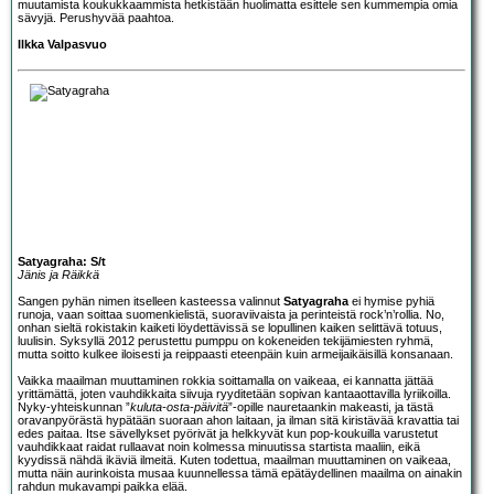
muutamista koukukkaammista hetkistään huolimatta esittele sen kummempia omia
sävyjä. Perushyvää paahtoa.
Ilkka Valpasvuo
Satyagraha: S/t
Jänis ja Räikkä
Sangen pyhän nimen itselleen kasteessa valinnut
Satyagraha
ei hymise pyhiä
runoja, vaan soittaa suomenkielistä, suoraviivaista ja perinteistä rock’n’rollia. No,
onhan sieltä rokistakin kaiketi löydettävissä se lopullinen kaiken selittävä totuus,
luulisin. Syksyllä 2012 perustettu pumppu on kokeneiden tekijämiesten ryhmä,
mutta soitto kulkee iloisesti ja reippaasti eteenpäin kuin armeijaikäisillä konsanaan.
Vaikka maailman muuttaminen rokkia soittamalla on vaikeaa, ei kannatta jättää
yrittämättä, joten vauhdikkaita siivuja ryyditetään sopivan kantaaottavilla lyriikoilla.
Nyky-yhteiskunnan ”
kuluta-osta-päivitä
”-opille nauretaankin makeasti, ja tästä
oravanpyörästä hypätään suoraan ahon laitaan, ja ilman sitä kiristävää kravattia tai
edes paitaa. Itse sävellykset pyörivät ja helkkyvät kun pop-koukuilla varustetut
vauhdikkaat raidat rullaavat noin kolmessa minuutissa startista maaliin, eikä
kyydissä nähdä ikäviä ilmeitä. Kuten todettua, maailman muuttaminen on vaikeaa,
mutta näin aurinkoista musaa kuunnellessa tämä epätäydellinen maailma on ainakin
rahdun mukavampi paikka elää.