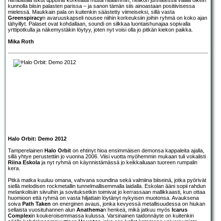
kunnolla biisin palasten parissa – ja sanon tämän siis ainoastaan positiivisessa
mielessä. Maukkain pala on kuitenkin säästetty viimeiseksi, sillä vasta
Greenspiracy
n avaruuskapseli nousee niihin korkeuksiin joihin ryhmä on koko ajan
tähyillyt. Palaset ovat kohdallaan, soundi on silkkaa luontaishunajaa sopivalla
yrttipotkulla ja näkemystäkin löytyy, joten nyt voisi olla jo pitkän kiekon paikka.
Mika Roth
Halo Orbit: Demo 2012
Tamperelainen
Halo Orbit
on ehtinyt hioa ensimmäisen demonsa kappaleita ajalla,
sillä yhtye perustettiin jo vuonna 2006. Viisi vuotta myöhemmin mukaan tuli vokalisti
Riina Eskola
ja nyt ryhmä on käynnistämässä jo keikkailuaan tuoreen rumpalin
kera.
Pitkä matka kuuluu omana, vahvana soundina sekä valmiina biiseinä, jotka pyörivät
siellä melodisen rockmetallin tunnelmallisemmalla laidalla. Eskolan ääni sopii rahdun
melankolisiin siivuihin ja sovituksetkin toimivat jo kerrassaan mallikkaasti, kun ottaa
huomioon että ryhmä on vasta hiljattain löytänyt nykyisen muotonsa. Avauksena
soiva
Path Taken
on energinen avaus, jonka kevyessä metallisuudessa on hiukan
sellaista vuosituhannen alun
Anathema
n henkeä, mikä jatkuu myös
Icarus
Complex
in koukeroisemmassa kulussa. Varsinainen taidonnäyte on kuitenkin