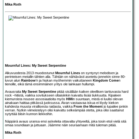
Mika Roth
Mournful Lines: My Sweet Serpentine
Alkuvuodesta 2013 muodostunut
Mournful Lines
on syntynyt melodisen ja
perinteisen metallin tähtien alla. Tähtäin on nähtävästi asetettu jonnekin sinne 80-
luvun alun
Rainbow
’n ja hiukan myöhemmin vaikuttaneen
Kingdom Come
n
tienoille, eikä tämä ensimmäinen yritys ole lainkaan hullumpi.
Avausraita
My Sweet Serpentine
pitää sisällään kaiken oleellisen tarttuvasta hard
rock –hitistä, vaikka sovitukseen oltaisiinkin kaivattu lisää tiukkuutta. Kipaleen
kiemuroista nousee assosiaatioita myös
HIM
in suuntaan, mistä ei luulisi olevan
ainakaan haittaa pitkässä juoksussa. Aivan vastaavaa iskua ei löydy kiekon
kahdesta muusta virallisesta raidasta, vaikka
From the Moment
jo lupailee jonkin
verran. Nytkin viimeistelyyn olisi kaivattu selkeämpää otetta, joka olisi saattanut
sytyttää biisin kunnon liekkeihin.
Näppärä avaus uransa ensi askeleita ottavalta yhtyeeltä, joka tosin etsii vielä sitä
omaa soundiaan ja juttuaan. Jäämme näin seuraamaan mitä tuleman pitää.
Mika Roth