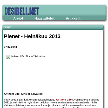
Arviot
Haastattelut
Artikkelit
Pienet
Pienet - Heinäkuu 2013
27.07.2013
Anthem Life: Sins of Salvation
Viisi vuotta sitten Kirkkonummella perustettu
Anthem Life
löysi muotonsa vuonna
2012 ja nelimiehinen ryhmä on taltioinut nykyisen tilanteensa neliraitaiselle minille.
Kiekko on äänitetty kunnon studiossa ja miksaus sekä masterointi on suoritettu