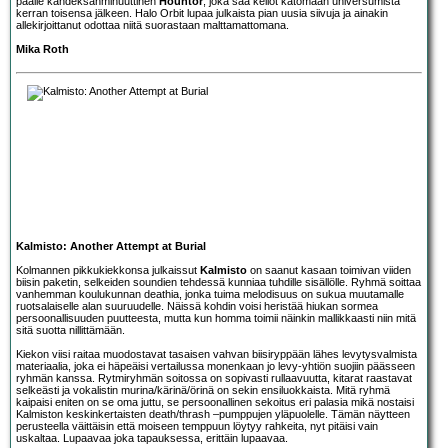
päälle kahdeksanminuuttinen
Hountor
, joka saa kellot katomaan universumista
kerran toisensa jälkeen. Halo Orbit lupaa julkaista pian uusia siivuja ja ainakin
allekirjoittanut odottaa niitä suorastaan malttamattomana.
Mika Roth
Kalmisto: Another Attempt at Burial
Kolmannen pikkukiekkonsa julkaissut
Kalmisto
on saanut kasaan toimivan viiden
biisin paketin, selkeiden soundien tehdessä kunniaa tuhdille sisällölle. Ryhmä soittaa
vanhemman koulukunnan deathia, jonka tuima melodisuus on sukua muutamalle
ruotsalaiselle alan suuruudelle. Näissä kohdin voisi heristää hiukan sormea
persoonallisuuden puutteesta, mutta kun homma toimii näinkin mallikkaasti niin mitä
sitä suotta nillittämään.
Kiekon viisi raitaa muodostavat tasaisen vahvan biisiryppään lähes levytysvalmista
materiaalia, joka ei häpeäisi vertailussa monenkaan jo levy-yhtiön suojiin päässeen
ryhmän kanssa. Rytmiryhmän soitossa on sopivasti rullaavuutta, kitarat raastavat
selkeästi ja vokalistin murina/kärinä/örinä on sekin ensiluokkaista. Mitä ryhmä
kaipaisi eniten on se oma juttu, se persoonallinen sekoitus eri palasia mikä nostaisi
Kalmiston keskinkertaisten death/thrash –pumppujen yläpuolelle. Tämän näytteen
perusteella väittäisin että moiseen temppuun löytyy rahkeita, nyt pitäisi vain
uskaltaa. Lupaavaa joka tapauksessa, erittäin lupaavaa.