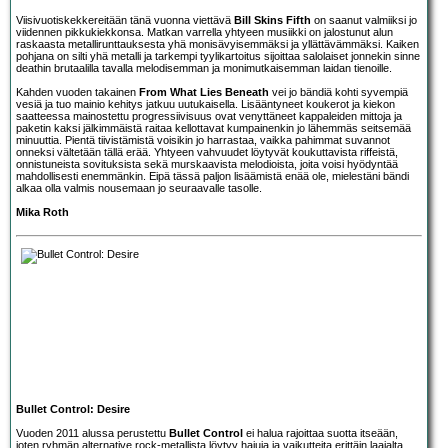
Viisivuotiskekkereitään tänä vuonna viettävä
Bill Skins Fifth
on saanut valmiiksi jo
viidennen pikkukiekkonsa. Matkan varrella yhtyeen musiikki on jalostunut alun
raskaasta metallirunttauksesta yhä monisävyisemmäksi ja yllättävämmäksi. Kaiken
pohjana on silti yhä metalli ja tarkempi tyylikartoitus sijoittaa salolaiset jonnekin sinne
deathin brutaalilla tavalla melodisemman ja monimutkaisemman laidan tienoille.
Kahden vuoden takainen
From What Lies Beneath
vei jo bändiä kohti syvempiä
vesiä ja tuo mainio kehitys jatkuu uutukaisella. Lisääntyneet koukerot ja kiekon
saatteessa mainostettu progressiivisuus ovat venyttäneet kappaleiden mittoja ja
paketin kaksi jälkimmäistä raitaa kellottavat kumpainenkin jo lähemmäs seitsemää
minuuttia. Pientä tiivistämistä voisikin jo harrastaa, vaikka pahimmat suvannot
onneksi vältetään tällä erää. Yhtyeen vahvuudet löytyvät koukuttavista riffeistä,
onnistuneista sovituksista sekä murskaavista melodioista, joita voisi hyödyntää
mahdollisesti enemmänkin. Eipä tässä paljon lisäämistä enää ole, mielestäni bändi
alkaa olla valmis nousemaan jo seuraavalle tasolle.
Mika Roth
Bullet Control: Desire
Vuoden 2011 alussa perustettu
Bullet Control
ei halua rajoittaa suotta itseään,
joten ryhmän alternative rock-metallista löytyy hajuja ja vaikutteita erittäin laajalta