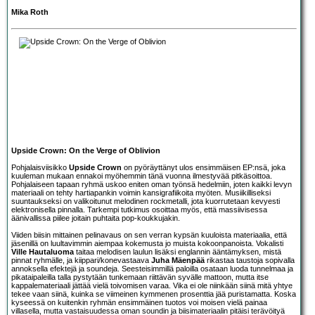
Mika Roth
Upside Crown: On the Verge of Oblivion
Pohjalaisviisikko
Upside Crown
on pyöräyttänyt ulos ensimmäisen EP:nsä, joka
kuuleman mukaan ennakoi myöhemmin tänä vuonna ilmestyvää pitkäsoittoa.
Pohjalaiseen tapaan ryhmä uskoo eniten oman työnsä hedelmiin, joten kaikki levyn
materiaali on tehty hartiapankin voimin kansigrafiikoita myöten. Musiikilliseksi
suuntaukseksi on valikoitunut melodinen rockmetalli, jota kuorrutetaan kevyesti
elektronisella pinnalla. Tarkempi tutkimus osoittaa myös, että massiivisessa
äänivallissa piilee joitain puhtaita pop-koukkujakin.
Viiden biisin mittainen pelinavaus on sen verran kypsän kuuloista materiaalia, että
jäsenillä on luultavimmin aiempaa kokemusta jo muista kokoonpanoista. Vokalisti
Ville Hautaluoma
taitaa melodisen laulun lisäksi englannin ääntämyksen, mistä
pinnat ryhmälle, ja kiippari/konevastaava
Juha Mäenpää
rikastaa taustoja sopivalla
annoksella efektejä ja soundeja. Seesteisimmillä paloilla osataan luoda tunnelmaa ja
pikataipaleilla talla pystytään tunkemaan riittävän syvälle mattoon, mutta itse
kappalemateriaali jättää vielä toivomisen varaa. Vika ei ole niinkään siinä mitä yhtye
tekee vaan siinä, kuinka se viimeinen kymmenen prosenttia jää puristamatta. Koska
kyseessä on kuitenkin ryhmän ensimmäinen tuotos voi moisen vielä painaa
villasella, mutta vastaisuudessa oman soundin ja biisimateriaalin pitäisi terävöityä