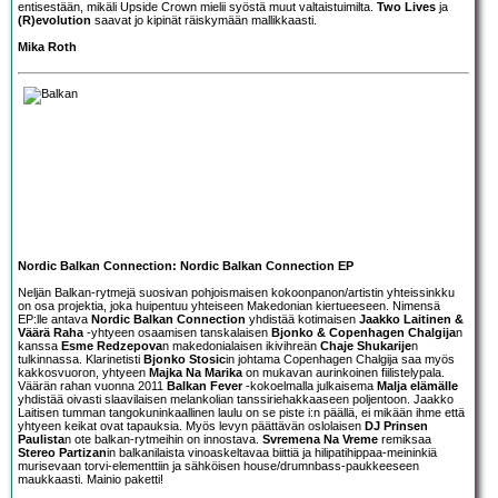
entisestään, mikäli Upside Crown mielii syöstä muut valtaistuimilta.
Two Lives
ja
(R)evolution
saavat jo kipinät räiskymään mallikkaasti.
Mika Roth
Nordic Balkan Connection: Nordic Balkan Connection EP
Neljän Balkan-rytmejä suosivan pohjoismaisen kokoonpanon/artistin yhteissinkku
on osa projektia, joka huipentuu yhteiseen Makedonian kiertueeseen. Nimensä
EP:lle antava
Nordic Balkan Connection
yhdistää kotimaisen
Jaakko Laitinen &
Väärä Raha
-yhtyeen osaamisen tanskalaisen
Bjonko & Copenhagen Chalgija
n
kanssa
Esme Redzepova
n makedonialaisen ikivihreän
Chaje Shukarije
n
tulkinnassa. Klarinetisti
Bjonko Stosic
in johtama Copenhagen Chalgija saa myös
kakkosvuoron, yhtyeen
Majka Na Marika
on mukavan aurinkoinen fiilistelypala.
Väärän rahan vuonna 2011
Balkan Fever
-kokoelmalla julkaisema
Malja elämälle
yhdistää oivasti slaavilaisen melankolian tanssiriehakkaaseen poljentoon. Jaakko
Laitisen tumman tangokuninkaallinen laulu on se piste i:n päällä, ei mikään ihme että
yhtyeen keikat ovat tapauksia. Myös levyn päättävän oslolaisen
DJ Prinsen
Paulista
n ote balkan-rytmeihin on innostava.
Svremena Na Vreme
remiksaa
Stereo Partizan
in balkanilaista vinoaskeltavaa biittiä ja hilipatihippaa-meininkiä
murisevaan torvi-elementtiin ja sähköisen house/drumnbass-paukkeeseen
maukkaasti. Mainio paketti!