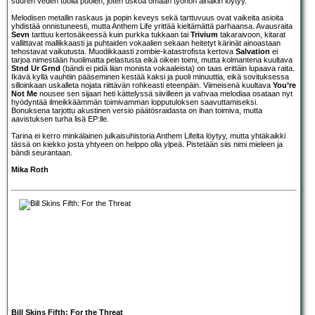
suuren veden tuolla puolen, joten uskoa omaan työhön ainakin löytyy.
Melodisen metallin raskaus ja popin keveys sekä tarttuvuus ovat vaikeita asioita
yhdistää onnistuneesti, mutta Anthem Life yrittää kieltämättä parhaansa. Avausraita
Sevn
tarttuu kertosäkeessä kuin purkka tukkaan tai
Trivium
takaraivoon, kitarat
vallittavat mallikkaasti ja puhtaiden vokaalien sekaan heitetyt kärinät ainoastaan
tehostavat vaikutusta. Muodikkaasti zombie-katastrofista kertova
Salvation
ei
tarjoa nimestään huolimatta pelastusta eikä oikein toimi, mutta kolmantena kuultava
Stnd Ur Grnd
(bändi ei pidä liian monista vokaaleista) on taas erittäin lupaava raita.
Ikävä kyllä vauhtiin pääseminen kestää kaksi ja puoli minuuttia, eikä sovituksessa
silloinkaan uskalleta nojata riittävän rohkeasti eteenpäin. Viimeisenä kuultava
You’re
Not Me
nousee sen sijaan heti kättelyssä siivilleen ja vahvaa melodiaa osataan nyt
hyödyntää ilmeikkäämmän toimivamman lopputuloksen saavuttamiseksi.
Bonuksena tarjottu akustinen versio päätösraidasta on ihan toimiva, mutta
aavistuksen turha lisä EP:lle.
Tarina ei kerro minkälainen julkaisuhistoria Anthem Lifelta löytyy, mutta yhtäkaikki
tässä on kiekko josta yhtyeen on helppo olla ylpeä. Pistetään siis nimi mieleen ja
bändi seurantaan.
Mika Roth
Bill Skins Fifth: For the Threat