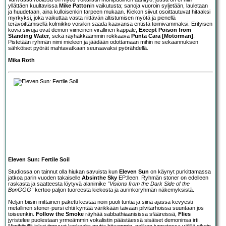
yllättäen kuultavissa
Mike Patton
in vaikutusta; sanoja vuoroin syljetään, lauletaan
ja huudetaan, aina kulloisenkin tarpeen mukaan. Kiekon siivut osoittautuvat hitaaksi
myrkyksi, joka vaikuttaa vasta riittävän altistumisen myötä ja pienellä
terävöittämisellä kolmikko voisikin saada kaavansa entistä toimivammaksi. Erityisen
kovia siivuja ovat demon viimeinen virallinen kappale,
Except Poison from
Standing Water
, sekä räyhäkkäämmin rokkaava
Punta Cara [Motorman]
.
Pistetään ryhmän nimi mieleen ja jäädään odottamaan mihin ne sekaannuksen
sähköiset pyörät mahtavatkaan seuraavaksi pyörähdellä.
Mika Roth
Eleven Sun: Fertile Soil
Studiossa on tainnut olla hiukan savuista kun
Eleven Sun
on käynyt purkittamassa
jatkoa parin vuoden takaiselle
Absinthe Sky
EP:lleen. Ryhmän stoner on edelleen
raskasta ja saatteesta löytyvä alanimike
”Visions from the Dark Side of the
BonGGG”
kertoo paljon tuoreesta kiekosta ja aurinkoryhmän näkemyksistä.
Neljän biisin mittainen paketti kestää noin puoli tuntia ja siinä ajassa kevyesti
metallinen stoner-pursi ehtii kyntää värikkään taivaan pilvitarhoissa suuntaan jos
toiseenkin.
Follow the Smoke
räyhää sabbathiaanisissa sfääreissä,
Flies
jyristelee puolestaan yrmeämmin vokalistin päästäessä sisäiset demoninsa irti.
Nimibiisillä iskut tippuvat korkealta mutta hitaammin, nelikon junnatessa välillä oikein