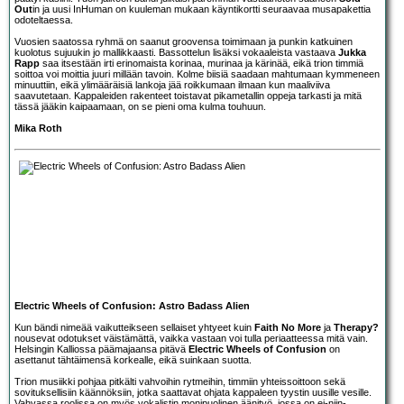
Out
in ja uusi InHuman on kuuleman mukaan käyntikortti seuraavaa musapakettia
odoteltaessa.
Vuosien saatossa ryhmä on saanut groovensa toimimaan ja punkin katkuinen
kuolotus sujuukin jo mallikkaasti. Bassottelun lisäksi vokaaleista vastaava
Jukka
Rapp
saa itsestään irti erinomaista korinaa, murinaa ja kärinää, eikä trion timmiä
soittoa voi moittia juuri millään tavoin. Kolme biisiä saadaan mahtumaan kymmeneen
minuuttiin, eikä ylimääräisiä lankoja jää roikkumaan ilmaan kun maaliviiva
saavutetaan. Kappaleiden rakenteet toistavat pikametallin oppeja tarkasti ja mitä
tässä jääkin kaipaamaan, on se pieni oma kulma touhuun.
Mika Roth
Electric Wheels of Confusion: Astro Badass Alien
Kun bändi nimeää vaikutteikseen sellaiset yhtyeet kuin
Faith No More
ja
Therapy?
nousevat odotukset väistämättä, vaikka vastaan voi tulla periaatteessa mitä vain.
Helsingin Kalliossa päämajaansa pitävä
Electric Wheels of Confusion
on
asettanut tähtäimensä korkealle, eikä suinkaan suotta.
Trion musiikki pohjaa pitkälti vahvoihin rytmeihin, timmiin yhteissoittoon sekä
sovituksellisiin käännöksiin, jotka saattavat ohjata kappaleen tyystin uusille vesille.
Vahvassa roolissa on myös vokalistin monipuolinen äänityö, jossa on ei-niin-