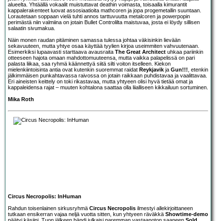
alueelta. Yhtäällä vokaalit muistuttavat deathin voimasta, toisaalla kimurantit
kappalerakenteet luovat assosiaatioita mathcoren ja jopa progemetallin suuntaan.
Lorautetaan soppaan vielä tuhti annos tarttuvuutta metalcoren ja powerpopin
perimästä niin valmiina on jotain Bullet Controlilta maistuvaa, josta ei löydy sillisen
salaatin sivumakua.
Näin monen raudan pitäminen samassa tulessa johtaa väkisinkin lievään
sekavuuteen, mutta yhtye osaa käyttää tyylien kirjoa useimmiten vahvuutenaan.
Esimerkiksi lupaavasti starttaava avausraita
The Great Architect
uhkaa pariinkin
otteeseen hajota omaan mahdottomuuteensa, mutta vaikka palapelissä on pari
palasta liikaa, saa ryhmä käännettyä siitä silti voiton itselleen. Kiekon
mielenkiintoisinta antia ovat kutenkin suoremmat raidat
Reykjavik
ja
Gun!!!
, etenkin
jälkimmäisen punkahtavassa raivossa on jotain raikkaan puhdistavaa ja vaalittavaa.
Eri aineisten keittely on toki rikastavaa, mutta yhtyeen olisi hyvä tietää omat ja
kappaleidensa rajat – muuten kohtalona saattaa olla liialliseen kikkailuun sortuminen.
Mika Roth
Circus Necropolis: InHuman
Rahdun toisenlainen sirkusryhmä
Circus Necropolis
ilmestyi allekirjoittaneen
tutkaan ensikerran vajaa neljä vuotta sitten, kun yhtyeen räväkkä
Showtime-demo
päätyi käsiini. Tuon jälkeen bändi julkaisi paremman vastaanoton saaneen
Sold