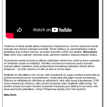
Tiedossa on lisää autolla ajelua korpisessa maisemassa, kunnes takaumat vievät
katsojan itse tarinan solmujen keskelle. Roots helkkyy ja vastentahtoista sulhoa
jahdataan ihan koirien kanssa, tai yhden hauvelin voimin nyt ainakin.
Moonshine
river
onkin koko paketin vahvinta antia, aiemmin mainitun saluuna-ilottelun lisäksi.
Seurauksien perässä juoksun jälkeen päästään viimein itse syihin ja pirun raamattu
se tämänkin sopan on keittänyt. Peli-illan savuisessa humussa astuu kuvaan
mukaan jälleen naislaulu, jonka pohjustettua tunnelmaa päästään viimein pihvin
kimppuun – ja kyllä, lopussa on alku ja alussa oli siis loppu.
Budjettia on ollut jälleen sen verran, että muistikortit on saatu ostettua kameroihin ja
juomat luomisprosessin synnyttämisen, mutta eipä sitä paljon muuta tarvitakaan.
Elokuva on tekijöidensä näköinen ja viihdyttävä, eikä siltä muuta kaivatakaan. FSR
osaa rootsinsa ja rokkinsa, eikä ryhmä kompastu edes finglishiin tällä kertaa. Tai
ainakin omaan korvaani musiikin kuuluukin kuulostaa juuri tältä ja kuvat eivät voisi
istua paremmin paikoilleen, onhan Pohjanmaa lopulta oma Teksasimme.
Mika Roth