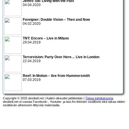
Jethro Tull: Living With the Past
04.04.2020
Foreigner: Double Vision – Then and Now
04.02.2020
TNT: Encore – Live in Milano
29.04.2019
Terrorvision: Party Over Here… Live in London
22.04.2019
Reef: In Motion – live from Hammersmith
07.03.2019
Copyright © 2025 desibeli.net | Kaikki oikeudet pidätetään |
Tietoa toimituksesta
desibeli.net ei vastaa Facebook-, Youtube- ja last.fm-linkkien sisällöstä eikä takaa niiden
sisältävän aiheeseen liittyvää materiaalia.