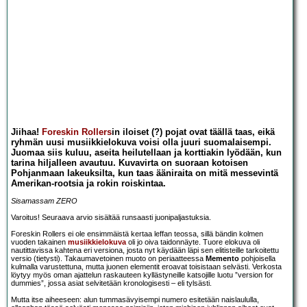
Jiihaa!
Foreskin Rollers
in iloiset (?) pojat ovat täällä taas, eikä
ryhmän uusi musiikkielokuva voisi olla juuri suomalaisempi.
Juomaa siis kuluu, aseita heilutellaan ja korttiakin lyödään, kun
tarina hiljalleen avautuu. Kuvavirta on suoraan kotoisen
Pohjanmaan lakeuksilta, kun taas ääniraita on mitä messevintä
Amerikan-rootsia ja rokin roiskintaa.
Sisamassam ZERO
Varoitus! Seuraava arvio sisältää runsaasti juonipaljastuksia.
Foreskin Rollers ei ole ensimmäistä kertaa leffan teossa, sillä bändin kolmen
vuoden takainen
musiikkielokuva
oli jo oiva taidonnäyte. Tuore elokuva oli
nautittavissa kahtena eri versiona, josta nyt käydään läpi sen elitisteille tarkoitettu
versio (tietysti). Takaumavetoinen muoto on periaatteessa
Memento
pohjoisella
kulmalla varustettuna, mutta juonen elementit eroavat toisistaan selvästi. Verkosta
löytyy myös oman ajattelun raskauteen kyllästyneille katsojille luotu ”version for
dummies”, jossa asiat selvitetään kronologisesti – eli tylsästi.
Mutta itse aiheeseen: alun tummasävyisempi numero esitetään naislaululla,