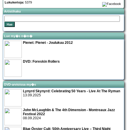
Lukukertoja:
5379
Artistihaku
Lue my�s n�m�
Pienet:
Pienet - Joulukuu 2012
DVD:
Foreskin Rollers
DVD-arvioissa my�s
Lynyrd Skynyrd: Celebrating 50 Years - Live At The Ryman
13.09.2025
John McLaughlin & The 4th Dimension - Montreaux Jazz
Festival 2022
08.09.2024
Blue Öyster Cult: 50th Anniversary Live – Third Night