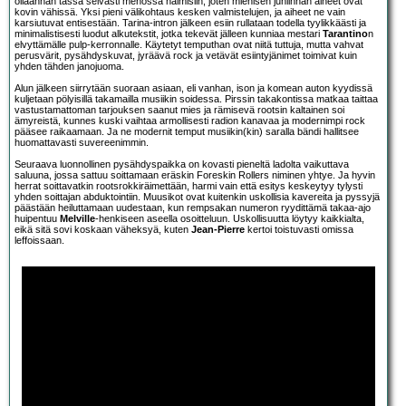
ollaanhan tässä selvästi menossa naimisiin, joten miehisen juhlinnan aiheet ovat
kovin vähissä. Yksi pieni välikohtaus kesken valmistelujen, ja aiheet ne vain
karsiutuvat entisestään. Tarina-intron jälkeen esiin rullataan todella tyylikkäästi ja
minimalistisesti luodut alkutekstit, jotka tekevät jälleen kunniaa mestari
Tarantino
n
elvyttämälle pulp-kerronnalle. Käytetyt temputhan ovat niitä tuttuja, mutta vahvat
perusvärit, pysähdyskuvat, jyräävä rock ja vetävät esiintyjänimet toimivat kuin
yhden tähden janojuoma.
Alun jälkeen siirrytään suoraan asiaan, eli vanhan, ison ja komean auton kyydissä
kuljetaan pölyisillä takamailla musiikin soidessa. Pirssin takakontissa matkaa taittaa
vastustamattoman tarjouksen saanut mies ja rämisevä rootsin kaltainen soi
ämyreistä, kunnes kuski vaihtaa armollisesti radion kanavaa ja modernimpi rock
pääsee raikaamaan. Ja ne modernit temput musiikin(kin) saralla bändi hallitsee
huomattavasti suvereenimmin.
Seuraava luonnollinen pysähdyspaikka on kovasti pieneltä ladolta vaikuttava
saluuna, jossa sattuu soittamaan eräskin Foreskin Rollers niminen yhtye. Ja hyvin
herrat soittavatkin rootsrokkiräimettään, harmi vain että esitys keskeytyy tylysti
yhden soittajan abduktointiin. Muusikot ovat kuitenkin uskollisia kavereita ja pyssyjä
päästään heiluttamaan uudestaan, kun rempsakan numeron ryydittämä takaa-ajo
huipentuu
Melville
-henkiseen aseella osoitteluun. Uskollisuutta löytyy kaikkialta,
eikä sitä sovi koskaan väheksyä, kuten
Jean-Pierre
kertoi toistuvasti omissa
leffoissaan.