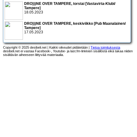
DRO)))NE OVER TAMPERE, torstai [Vastavirta-Klubi/
Tampere]
18.05.2023
DRO)))NE OVER TAMPERE, keskiviikko [Pub Maanalainen/
Tampere]
17.05.2023
Copyright © 2025 desibeli.net | Kaikki oikeudet pidätetään |
Tietoa toimituksesta
desibeli.net ei vastaa Facebook-, Youtube- ja last.fm-linkkien sisällöstä eikä takaa niiden
sisältävän aiheeseen liittyvää materiaalia.