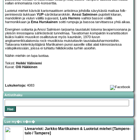
vallan erinomaista rock-konserttia.
Luotetut miehet kävivät karismaattisen artistinsa johdolla sävykästä matkaa folk-
perinteestä tiukkaan
YUP
-särökitararokkiin.
Anssi Salminen
pujotteli kitaran,
mandoliinin ja viulun välillä sujuvasti,
Luis Herrero
vaihtoi basson välillä
harmonikkaan ja
Ema Hurskainen
soitti rumpuja ja bassoa tarvittaessa yhtä aikaa.
Energinen soitanta ja Anssi Salmisen tarjoama taustatuki toisena lavapersoonana ja
yleisön innostajana sähköistivät tunnelmaa. Tavattoman kompaktin kvartettisoiton
lisäksi kaikki muusikot osallistuivat myös kauniisiin, 1970-luvun
angloamerikkalaisesta rock-musiikista muistuttaviin taustalauluharmonioihin.
Taitavana kielenkäyttäjänä Martikainen punoi aaseille sillat alati kiinnostavissa
välispiikeissään, joissa ei tuhlattu hiilidioksidia turhiin asioihin.
Näihin miehiin on lupa luottaa.
Teksti:
Heikki Väliniemi
Kuvat:
Olli Häkkinen
Lukukertoja:
4083
Artistihaku
Lue my�s n�m�
Livearviot:
Jarkko Martikainen & Luotetut miehet
[Tampere-
talo / Tampere]