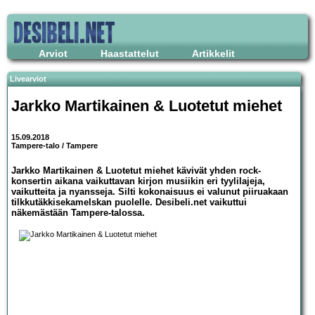
Arviot
Haastattelut
Artikkelit
Livearviot
Jarkko Martikainen & Luotetut miehet
15.09.2018
Tampere-talo / Tampere
Jarkko Martikainen & Luotetut miehet kävivät yhden rock-
konsertin aikana vaikuttavan kirjon musiikin eri tyylilajeja,
vaikutteita ja nyansseja. Silti kokonaisuus ei valunut piiruakaan
tilkkutäkkisekamelskan puolelle. Desibeli.net vaikuttui
näkemästään Tampere-talossa.