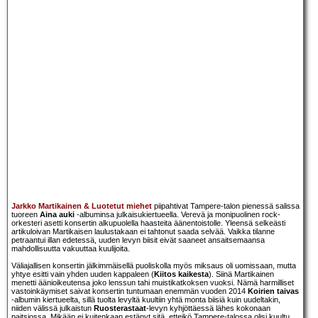
Jarkko Martikainen & Luotetut miehet
piipahtivat Tampere-talon pienessä salissa
tuoreen
Aina auki
-albuminsa julkaisukiertueella. Verevä ja monipuolinen rock-
orkesteri asetti konsertin alkupuolella haasteita äänentoistolle. Yleensä selkeästi
artikuloivan Martikaisen laulustakaan ei tahtonut saada selvää. Vaikka tilanne
petraantui illan edetessä, uuden levyn biisit eivät saaneet ansaitsemaansa
mahdollisuutta vakuuttaa kuulijoita.
Väliajallisen konsertin jälkimmäisellä puoliskolla myös miksaus oli uomissaan, mutta
yhtye esitti vain yhden uuden kappaleen (
Kiitos kaikesta
). Siinä Martikainen
menetti äänioikeutensa joko lenssun tahi muistikatkoksen vuoksi. Nämä harmilliset
vastoinkäymiset saivat konsertin tuntumaan enemmän vuoden 2014
Koirien taivas
-albumin kiertueelta, sillä tuolta levyltä kuultiin yhtä monta biisiä kuin uudeltakin,
niiden välissä julkaistun
Ruosterastaat
-levyn kyhjöttäessä lähes kokonaan
paitsiossa. Mikään ei kuitenkaan estänyt sitä, etteikö Tampere-talossa olisi kuultu