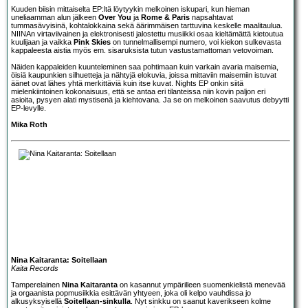
Kuuden biisin mittaiselta EP:ltä löytyykin melkoinen iskupari, kun hieman
uneliaamman alun jälkeen
Over You
ja
Rome & Paris
napsahtavat
tummasävyisinä, kohtalokkaina sekä äärimmäisen tarttuvina keskelle maalitaulua.
NIINAn virtaviivainen ja elektronisesti jalostettu musiikki osaa kieltämättä kietoutua
kuulijaan ja vaikka
Pink Skies
on tunnelmallisempi numero, voi kiekon sulkevasta
kappaleesta aistia myös em. sisaruksista tutun vastustamattoman vetovoiman.
Näiden kappaleiden kuunteleminen saa pohtimaan kuin varkain avaria maisemia,
öisiä kaupunkien silhuetteja ja nähtyjä elokuvia, joissa mittaviin maisemiin istuvat
äänet ovat lähes yhtä merkittäviä kuin itse kuvat. Nights EP onkin siitä
mielenkiintoinen kokonaisuus, että se antaa eri tilanteissa niin kovin paljon eri
asioita, pysyen alati mystisenä ja kiehtovana. Ja se on melkoinen saavutus debyytti
EP-levylle.
Mika Roth
Nina Kaitaranta: Soitellaan
Kaita Records
Tamperelainen
Nina Kaitaranta
on kasannut ympärilleen suomenkielistä menevää
ja orgaanista popmusiikkia esittävän yhtyeen, joka oli kelpo vauhdissa jo
alkusyksyisellä
Soitellaan-sinkulla
. Nyt sinkku on saanut kaverikseen kolme