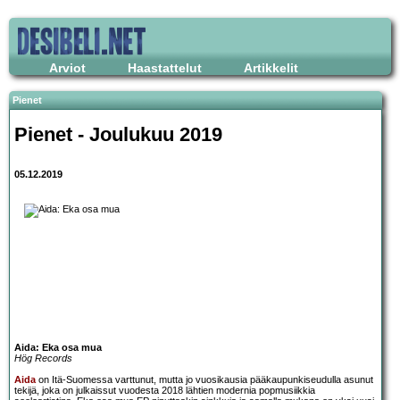
Arviot
Haastattelut
Artikkelit
Pienet
Pienet - Joulukuu 2019
05.12.2019
Aida: Eka osa mua
Hög Records
Aida
on Itä-Suomessa varttunut, mutta jo vuosikausia pääkaupunkiseudulla asunut
tekijä, joka on julkaissut vuodesta 2018 lähtien modernia popmusiikkia