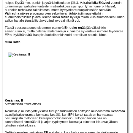
helppo löytää mm. punkin ja ysäriahdistuksen jälkiä. Vokalisti
Mia Erävesi
vuoroin
tunnelmoi ja räjähtelee tunteiden ristiaallokoissa ja nipun lyhin numero,
Häivy!
,
pureekin terhakasti takalistosta, mutta hymynkare suupielessään sentään.
Välirauha
näkee progepuurojen sekoittuvan ärhäkästi maustettuihin
suomirockvelleihin ja avauksena soiva
Maire
nykii ja takoo kuin suomalaisen uuden
aallon harjalle tiensä löytänyt bändi nyt vain ikinä voi.
Tässä seurassa seesteisemmin etenevä
En usko enää
jää väkisinkin
seinäruusuksi, mutta palettia täydentävä ja kuvastoa syventävä numero täydentää
EP:n. Kyllähän tätä ihan pitkäsoitollisenkin voisi kerrallaan nauttia, kiitos.
Mika Roth
Kesämaa: II
Summerland Productions
Aiemmin jo muista yhteyksistä tuttujen turkulaisten soittajien muodostama
Kesämaa
avasi julkaisu-uransa komeasti kesällä, kun
EP I
kertoi tasaisen harmaasta
perusarjesta melodisen kitarapoprockin keinoin. Trilogian toinen osa on
luonnollisesti nimeltään II ja arjen rypistyneet kulmat ja taitokset loistavat jälleen
tekstien valokeiloissa.
Neljän kappaleen mittaisen EP:n ehdoton kohokohta on jo aiemmin sinkkunakin