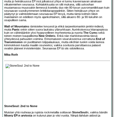
mutta jo heinäkuussa EP:nsä julkaissut yhtye ei tunnu kaveeraavan ainakaan
viikatemiehen seurassa. Kohtalokkuutta on silti mukana, sillä uskoohan
muutamassa muussakin liemessä koeteltu duo niin 80-luvun uusromantiikkaan kuin
seuraavan vuosikymmenen brittikitarapoppiinkin. Sitten heinäkuun yhtye on
päätynyt jo valmistelemaan seuraavaa EP-levyä, mutta tämä kolmen biisin
maistiainen on edelleen myös ajankohtainen, sillä aikaero 80- ja 90-lukuihin on
osapuilleen sama.
Wall of Mountains
rämistelee kevyesti ja ehkä tarpeettomankin jenkki-indiesti,
mutta
Panic
onkin sitten suora laukaisu ylänurkkaan. Aurinkoisessa kitarapopissa
kuin on vähintäänkin yksi hyppysellinen murheetonta ja nuorta
The Cure
a sekä
toinen moinen kaupallisinta
New Order
ia. Enkä näe markkinavoimia tässä
yhteydessä pahuuden voimina. Erinomaiseen sisarukseensa verrattuna
End of
Transmission
on puolittainen tolppalaukaus, mutta eiköhän tuokin voida laskea
kimmokkeen kautta maaliin osuneeksi, vaikka sovitusta parsittaessa palaset
ovatkin jääneet irvistelemään. Seuraavaa EP:tä siis odotellessa.
Mika Roth
StoneSoul: 2nd to None
Muistan yhä rouheaa ja rupista rockmetallia soittavan
StoneSoul
in, vaikka bändin
Misery EP:n arviosta
on kulunut pian jo viisi vuotta. Niinpä ilahduin aidosti ja