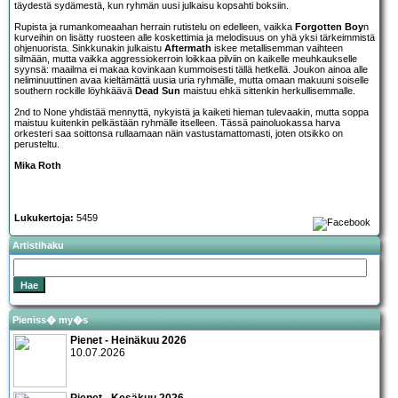
täydestä sydämestä, kun ryhmän uusi julkaisu kopsahti boksiin.
Rupista ja rumankomeaahan herrain rutistelu on edelleen, vaikka
Forgotten Boy
n
kurveihin on lisätty ruosteen alle koskettimia ja melodisuus on yhä yksi tärkeimmistä
ohjenuorista. Sinkkunakin julkaistu
Aftermath
iskee metallisemman vaihteen
silmään, mutta vaikka aggressiokerroin loikkaa pilviin on kaikelle meuhkaukselle
syynsä: maailma ei makaa kovinkaan kummoisesti tällä hetkellä. Joukon ainoa alle
neliminuuttinen avaa kieltämättä uusia uria ryhmälle, mutta omaan makuuni soiselle
southern rockille löyhkäävä
Dead Sun
maistuu ehkä sittenkin herkullisemmalle.
2nd to None yhdistää mennyttä, nykyistä ja kaiketi hieman tulevaakin, mutta soppa
maistuu kuitenkin pelkästään ryhmälle itselleen. Tässä painoluokassa harva
orkesteri saa soittonsa rullaamaan näin vastustamattomasti, joten otsikko on
perusteltu.
Mika Roth
Lukukertoja:
5459
Artistihaku
Pieniss� my�s
Pienet - Heinäkuu 2026
10.07.2026