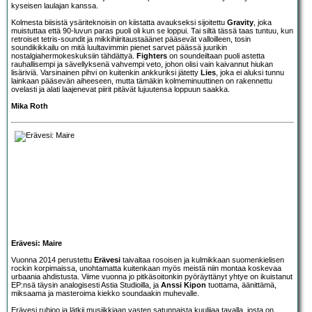
kyseisen laulajan kanssa.
Kolmesta biisistä ysäriteknoisin on kiistatta avaukseksi sijoitettu
Gravity
, joka
muistuttaa että 90-luvun paras puoli oli kun se loppui. Tai siltä tässä taas tuntuu, kun
retroiset tetris-soundit ja mikkihiiritaustaäänet pääsevät valloilleen, tosin
soundikikkailu on mitä luultavimmin pienet sarvet päässä juurikin
nostalgiahermokeskuksiin tähdättyä.
Fighters
on soundeiltaan puoli astetta
rauhallisempi ja sävellyksenä vahvempi veto, johon olisi vain kaivannut hiukan
lisäriviä. Varsinainen pihvi on kuitenkin ankkuriksi jätetty
Lies
, joka ei aluksi tunnu
lainkaan pääsevän aiheeseen, mutta tämäkin kolmeminuuttinen on rakennettu
ovelasti ja alati laajenevat piirit pitävät lujuutensa loppuun saakka.
Mika Roth
Erävesi: Maire
Vuonna 2014 perustettu
Erävesi
taivaltaa rosoisen ja kulmikkaan suomenkielisen
rockin korpimaissa, unohtamatta kuitenkaan myös meistä niin montaa koskevaa
urbaania ahdistusta. Viime vuonna jo pitkäsoitonkin pyöräyttänyt yhtye on ikuistanut
EP:nsä täysin analogisesti Astia Studioilla, ja
Anssi Kipon
tuottama, äänittämä,
miksaama ja masteroima kiekko soundaakin muhevalle.
Erävesi ruhjoo ja lätkii musiikkiaan vasten satunnaista kuulijaa tavalla, josta on