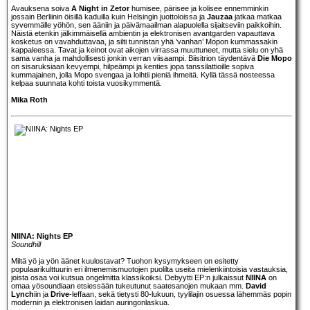
Avauksena soiva
A Night in Zetor
humisee, pärisee ja kolisee ennemminkin
jossain Berliinin öisillä kaduilla kuin Helsingin juottoloissa ja
Jauzaa
jatkaa matkaa
syvemmälle yöhön, sen ääniin ja päivämaailman alapuolella sijaitseviin paikkoihin.
Näistä etenkin jälkimmäisellä ambientin ja elektronisen avantgarden vapauttava
kosketus on vavahduttavaa, ja silti tunnistan yhä ’vanhan’ Mopon kummassakin
kappaleessa. Tavat ja keinot ovat aikojen virrassa muuttuneet, mutta sielu on yhä
sama vanha ja mahdollisesti jonkin verran viisaampi. Biisitrion täydentävä
Die Mopo
on sisaruksiaan kevyempi, hilpeämpi ja kenties jopa tanssilattioille sopiva
kummajainen, jolla Mopo svengaa ja loihtii pieniä ihmeitä. Kyllä tässä nosteessa
kelpaa suunnata kohti toista vuosikymmentä.
Mika Roth
NIINA: Nights EP
Soundhill
Miltä yö ja yön äänet kuulostavat? Tuohon kysymykseen on esitetty
populaarikulttuurin eri ilmenemismuotojen puolilta useita mielenkiintoisia vastauksia,
joista osaa voi kutsua ongelmitta klassikoiksi. Debyytti EP:n julkaissut
NIINA
on
omaa yösoundiaan etsiessään tukeutunut saatesanojen mukaan mm.
David
Lynch
iin ja
Drive
-leffaan, sekä tietysti 80-lukuun, tyylilajin osuessa lähemmäs popin
modernin ja elektronisen laidan auringonlaskua.