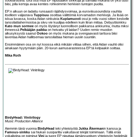
sooloartistina. Eka osa mua EP niputtaakin sinkkuja ja samalla mukana on yksi uusi
biisi, jolla kertoja avaa kenties rohkeimmin herkkien tuntojen puolta.
EP:n alkuun on ladattu runsaasti räjähdysvoimaa, ja euroviisusoundista vauhtia
itselleen valjastava
Tuppisuu
osoittaa välittömiä korvamadon merkkejä. Ja lisää on
iskua luvassa, koska Aidan sinkuista
Kuplamuovii
osui jo reilu vuosi sitten keskelle
tanssilattiahermostoa ja siivu vie kuulijaa edelleen kuin litran mittaa. Debyyttisinkku
Kato mun sormee
on myös löytänyt luonnollisen paikkansa ankkurina, mutta miksi
ihmeessä
Pelkääjän paikka
on heivattu yli laidan? Uuden remix-muodon
alkusyksystä saanut
Ookoo
on myös mukana ja svengaavasti tarttuva biisi
laventaa Aidan hallitsemaa tanssilattiaa hieman uusiin suuntiin.
Ensimmäinen osa on nyt koossa eikä mikään viittaa siihen, että Aidan vauhti olisi
ainakaan hyytymään päin. 20-luvun aamusarasteessa EP:tä kelpaakin soittaa.
Mika Roth
BirdyHead: Vinitrilogy
Music Production Alliance
Aiemmin tänä vuonna
BirdyHead
teki yhteistyötä
Jukka Åkerman
in kanssa ja
Famous-sinkku
sai hiukan susiparilta vaikuttavat tekijät toimimaan. Tällä erää
vokalistina on toiminut
Vini
ja tuore EP niputtaa tämänvuotisen yhteistyön hedelmät