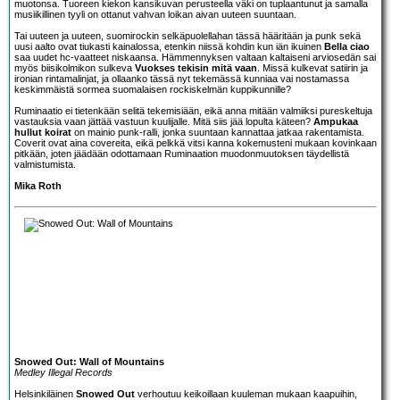
muotonsa. Tuoreen kiekon kansikuvan perusteella väki on tuplaantunut ja samalla
musiikillinen tyyli on ottanut vahvan loikan aivan uuteen suuntaan.
Tai uuteen ja uuteen, suomirockin selkäpuolellahan tässä hääritään ja punk sekä
uusi aalto ovat tiukasti kainalossa, etenkin niissä kohdin kun iän ikuinen
Bella ciao
saa uudet hc-vaatteet niskaansa. Hämmennyksen valtaan kaltaiseni arviosedän sai
myös biisikolmikon sulkeva
Vuokses tekisin mitä vaan
. Missä kulkevat satiirin ja
ironian rintamalinjat, ja ollaanko tässä nyt tekemässä kunniaa vai nostamassa
keskimmäistä sormea suomalaisen rockiskelmän kuppikunnille?
Ruminaatio ei tietenkään selitä tekemisiään, eikä anna mitään valmiiksi pureskeltuja
vastauksia vaan jättää vastuun kuulijalle. Mitä siis jää lopulta käteen?
Ampukaa
hullut koirat
on mainio punk-ralli, jonka suuntaan kannattaa jatkaa rakentamista.
Coverit ovat aina covereita, eikä pelkkä vitsi kanna kokemusteni mukaan kovinkaan
pitkään, joten jäädään odottamaan Ruminaation muodonmuutoksen täydellistä
valmistumista.
Mika Roth
Snowed Out: Wall of Mountains
Medley Illegal Records
Helsinkiläinen
Snowed Out
verhoutuu keikoillaan kuuleman mukaan kaapuihin,