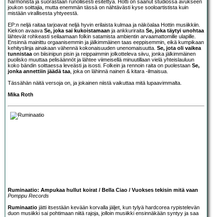
harmonista ja suorastaan runollisesti esitettyä. Hotti on saanut studiossa avukseen
joukon soittajia, mutta enemmän tässä on nähtävästi kyse sooloartistista kuin
mistään virallisesta yhtyeestä.
EP:n neljä raitaa tarjoavat neljä hyvin erilaista kulmaa ja näköalaa Hottin musiikkiin.
Kiekon avaava
Se, joka sai kukoistamaan
ja ankkuriraita
Se, joka täytyi unohtaa
lähtevät rohkeasti seilaamaan folkin satamista ambientin arvaamattomille ulapille.
Ensinnä mainittu orgaanisemmin ja jälkimmäinen taas eeppisemmin, eikä kumpikaan
kehityslinja ainakaan vähennä kokonaisuuden unenomaisuutta.
Se, jota oli vaikea
tunnistaa
on biisinipun pisin ja reippaimmin jolkotteleva siivu, jonka jälkimmäinen
puolisko muuttaa pelisäännöt ja lähtee viimeisellä minuutillaan vielä yhteislauluun
koko bändin soittaessa leveästi ja isosti. Folkein ja rennoin raita on puolestaan
Se,
jonka annettiin jäädä taa
, joka on lähinnä nainen & kitara -ilmaisua.
Tässähän näitä versoja on, ja jokainen niistä vaikuttaa mitä lupaavimmalta.
Mika Roth
Ruminaatio: Ampukaa hullut koirat / Bella Ciao / Vuokses tekisin mitä vaan
Pomppu Records
Ruminaatio
jätti itsestään kevään korvalla jäljet, kun tylyä hardcorea rypistelevän
duon musiikki sai pohtimaan niitä rajoja, jolloin musiikki ensinnäkään syntyy ja saa