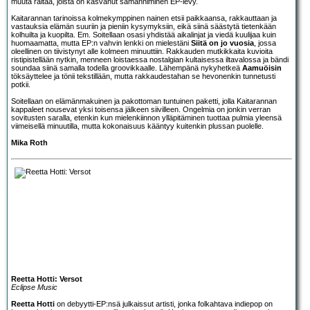
muuta raitaa, joista on kasvanut samanniminen EP-levy.
Kaitarannan tarinoissa kolmekymppinen nainen etsii paikkaansa, rakkauttaan ja
vastauksia elämän suuriin ja pieniin kysymyksiin, eikä siinä säästytä tietenkään
kolhuilta ja kuopilta. Em. Soitellaan osasi yhdistää aikalinjat ja viedä kuulijaa kuin
huomaamatta, mutta EP:n vahvin lenkki on mielestäni
Siitä on jo vuosia
, jossa
oleellinen on tiivistynyt alle kolmeen minuuttiin. Rakkauden mutkikkaita kuvioita
ristipistellään nytkin, menneen loistaessa nostalgian kultaisessa iltavalossa ja bändi
soundaa siinä samalla todella groovikkaalle. Lähempänä nykyhetkeä
Aamuöisin
töksäyttelee ja tönii tekstillään, mutta rakkaudestahan se hevonenkin tunnetusti
potkii.
Soitellaan on elämänmakuinen ja pakottoman tuntuinen paketti, jolla Kaitarannan
kappaleet nousevat yksi toisensa jälkeen siivilleen. Ongelmia on jonkin verran
sovitusten saralla, etenkin kun mielenkiinnon ylläpitäminen tuottaa pulmia yleensä
viimeisellä minuutilla, mutta kokonaisuus kääntyy kuitenkin plussan puolelle.
Mika Roth
Reetta Hotti: Versot
Eclipse Music
Reetta Hotti
on debyytti-EP:nsä julkaissut artisti, jonka folkahtava indiepop on