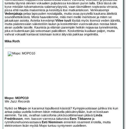
tunteita täynnä olevien vokaalien pulputessa keväisen puron lailla. Eikä tässä ole
kyse mistään tulvamaisesta salamaryöpystä, vaan täsmälleen sopivasta virrasta,
jossa ehtii nauttia maisemista ja keskittyä itse matkantekoon. Verkkaisempi
Vedenjakaja
pelaa lapsuuden nostalgialla, mutta osaa pysytellä kaukana äitelistä
soundihetteiköistä. Mistä haaveilemme, mitä meri meille merkitsee ja miten se
jakaakaan asioita. Astetta keveämpi
Viilee tuuli
löytää myös itsensä veden ääreltä,
mutta päästessään säkeistöön laulun ja koskettimien vuorovaikutus nostaa biisin
aivan uudelle tasolle. Kaunista ja elämän parempiin hetkiin nojaavaa tunnelmointia,
joka ei kuitenkaan jää seisomaan paikoilleen. Koskettimia kuullaan paljon, mutta
vahvat vokaalit kantavat toisinaan isoksi äityvää pakkaa ongelmitta.
Mika Roth
Mopo: MOPO10
We Jazz Records
Nytkö se
Mopo
on karannut lopullisesti käsistä? Kymppivuotisiaan juhliva trio kun
antaa palaa uudella kolmen biisin mittaisella pikkulevyllään, kuin ei koskaan
aiemmin. Tai siis, ovathan saksofonia ykkössoittimenaan pitävä
Linda
Fredriksson
, mm. basson varressa taituroiva
Eero Tikkanne
ja
rytmi/konehuonevastaava
Eeti Nieminen
ennenkin osanneet irrotella, mutta
elektronisen lisän myötä Mopo tuntuu syntyneen uudelleen.