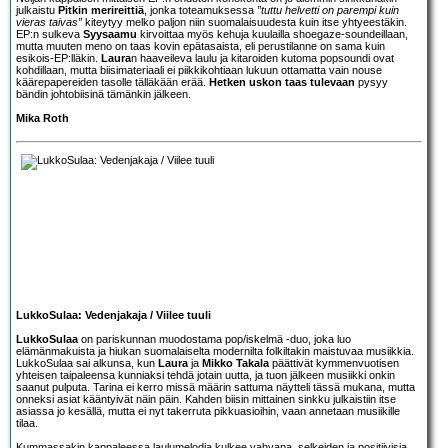
julkaistu
Pitkin merireittiä
, jonka toteamuksessa
”tuttu helvetti on parempi kuin
vieras taivas”
kiteytyy melko paljon niin suomalaisuudesta kuin itse yhtyeestäkin.
EP:n sulkeva
Syysaamu
kirvoittaa myös kehuja kuulailla shoegaze-soundeillaan,
mutta muuten meno on taas kovin epätasaista, eli perustilanne on sama kuin
esikois-EP:lläkin.
Laura
n haaveileva laulu ja kitaroiden kutoma popsoundi ovat
kohdillaan, mutta biisimateriaali ei piikkikohtiaan lukuun ottamatta vain nouse
käärepapereiden tasolle tälläkään erää.
Hetken uskon taas tulevaan
pysyy
bändin johtobiisinä tämänkin jälkeen.
Mika Roth
LukkoSulaa: Vedenjakaja / Viilee tuuli
LukkoSulaa
on pariskunnan muodostama pop/iskelmä -duo, joka luo
elämänmakuista ja hiukan suomalaiselta modernilta folkiltakin maistuvaa musiikkia.
LukkoSulaa sai alkunsa, kun
Laura
ja
Mikko Takala
päättivät kymmenvuotisen
yhteisen taipaleensa kunniaksi tehdä jotain uutta, ja tuon jälkeen musiikki onkin
saanut pulputa. Tarina ei kerro missä määrin sattuma näytteli tässä mukana, mutta
onneksi asiat kääntyivät näin päin. Kahden biisin mittainen sinkku julkaistiin itse
asiassa jo kesällä, mutta ei nyt takerruta pikkuasioihin, vaan annetaan musiikille
tilaa.
Kummassakin kappaleessa laulumelodia kulkee vahvana, selkeiden ja positiivisia