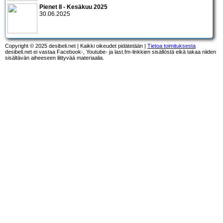
Pienet II - Kesäkuu 2025
30.06.2025
Copyright © 2025 desibeli.net | Kaikki oikeudet pidätetään |
Tietoa toimituksesta
desibeli.net ei vastaa Facebook-, Youtube- ja last.fm-linkkien sisällöstä eikä takaa niiden
sisältävän aiheeseen liittyvää materiaalia.