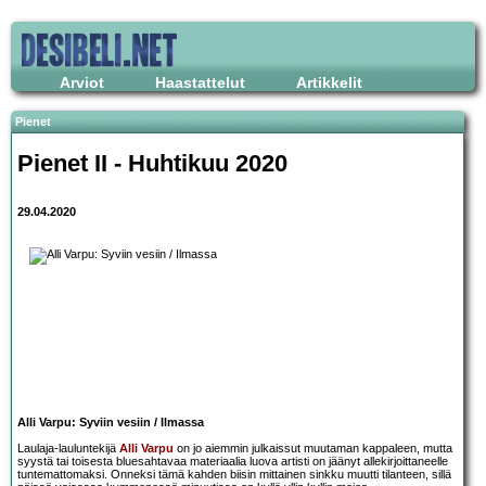
Arviot
Haastattelut
Artikkelit
Pienet
Pienet II - Huhtikuu 2020
29.04.2020
Alli Varpu: Syviin vesiin / Ilmassa
Laulaja-lauluntekijä
Alli Varpu
on jo aiemmin julkaissut muutaman kappaleen, mutta
syystä tai toisesta bluesahtavaa materiaalia luova artisti on jäänyt allekirjoittaneelle
tuntemattomaksi. Onneksi tämä kahden biisin mittainen sinkku muutti tilanteen, sillä