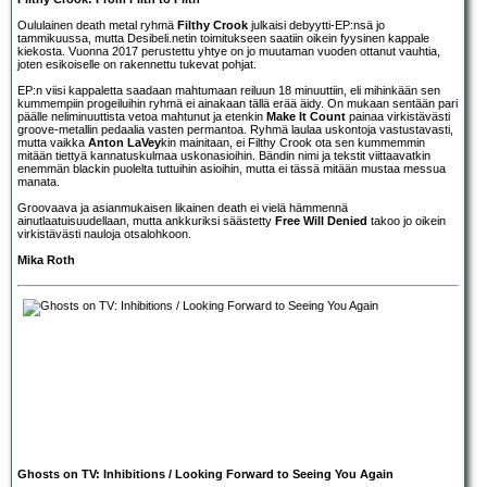
Oululainen death metal ryhmä
Filthy Crook
julkaisi debyytti-EP:nsä jo
tammikuussa, mutta Desibeli.netin toimitukseen saatiin oikein fyysinen kappale
kiekosta. Vuonna 2017 perustettu yhtye on jo muutaman vuoden ottanut vauhtia,
joten esikoiselle on rakennettu tukevat pohjat.
EP:n viisi kappaletta saadaan mahtumaan reiluun 18 minuuttiin, eli mihinkään sen
kummempiin progeiluihin ryhmä ei ainakaan tällä erää äidy. On mukaan sentään pari
päälle neliminuuttista vetoa mahtunut ja etenkin
Make It Count
painaa virkistävästi
groove-metallin pedaalia vasten permantoa. Ryhmä laulaa uskontoja vastustavasti,
mutta vaikka
Anton LaVey
kin mainitaan, ei Filthy Crook ota sen kummemmin
mitään tiettyä kannatuskulmaa uskonasioihin. Bändin nimi ja tekstit viittaavatkin
enemmän blackin puolelta tuttuihin asioihin, mutta ei tässä mitään mustaa messua
manata.
Groovaava ja asianmukaisen likainen death ei vielä hämmennä
ainutlaatuisuudellaan, mutta ankkuriksi säästetty
Free Will Denied
takoo jo oikein
virkistävästi nauloja otsalohkoon.
Mika Roth
Ghosts on TV: Inhibitions / Looking Forward to Seeing You Again