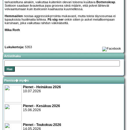
tarkasteltuna ainakin, vaikuttaa kuitenkin olevan toisena kuultava
Bottenskrap
.
Soittoon saadaan livautettua jopa groovea siinä määrin, että polvet lähtevät
veivaantumaan kuin itsekseen kaahausta kuunnellessa.
Hemmaölen
nostaa aggressiokerrointa mukavasti, mutta toista täysosumaa ei
lupauksista huolimatta lohkea.
På väg ner
onkin sitten jo askel metallisempaan
karsinaan, joka vaikuttaa rahdun väkinäiseltä.
Mika Roth
Lukukertoja:
5353
Artistihaku
Pieniss� my�s
Pienet - Heinäkuu 2026
10.07.2026
Pienet - Kesäkuu 2026
15.06.2026
Pienet - Toukokuu 2026
14.05.2026