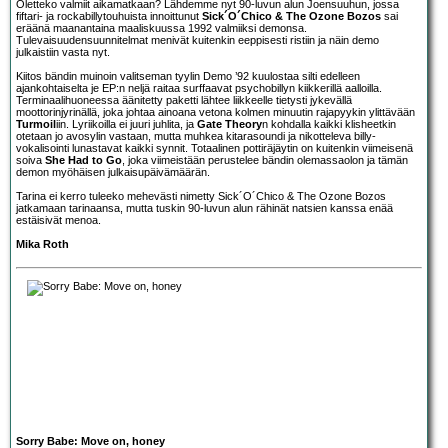
Oletteko valmiit aikamatkaan? Lähdemme nyt 90-luvun alun Joensuuhun, jossa
fiftari- ja rockabillytouhuista innoittunut
Sick´O´Chico & The Ozone Bozos
sai
eräänä maanantaina maaliskuussa 1992 valmiiksi demonsa.
Tulevaisuudensuunnitelmat menivät kuitenkin eeppisesti ristiin ja näin demo
julkaistiin vasta nyt.
Kiitos bändin muinoin valitseman tyylin Demo ’92 kuulostaa silti edelleen
ajankohtaiselta je EP:n neljä raitaa surffaavat psychobillyn kiikkerillä aalloilla.
Terminaalihuoneessa äänitetty paketti lähtee liikkeelle tietysti jykevällä
moottorinjyrinällä, joka johtaa ainoana vetona kolmen minuutin rajapyykin ylittävään
Turmoil
iin. Lyriikoilla ei juuri juhlita, ja
Gate Theory
n kohdalla kaikki klisheetkin
otetaan jo avosylin vastaan, mutta muhkea kitarasoundi ja nikotteleva billy-
vokalisointi lunastavat kaikki synnit. Totaalinen pottiräjäytin on kuitenkin viimeisenä
soiva
She Had to Go
, joka viimeistään perustelee bändin olemassaolon ja tämän
demon myöhäisen julkaisupäivämäärän.
Tarina ei kerro tuleeko mehevästi nimetty Sick´O´Chico & The Ozone Bozos
jatkamaan tarinaansa, mutta tuskin 90-luvun alun rähinät natsien kanssa enää
estäisivät menoa.
Mika Roth
Sorry Babe: Move on, honey