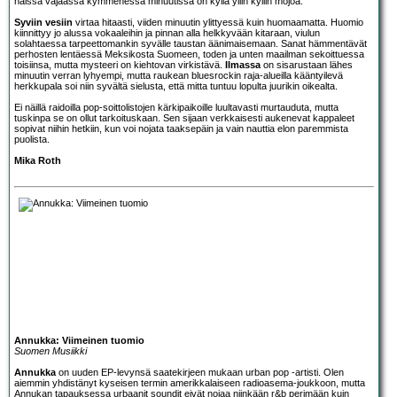
näissä vajaassa kymmenessä minuutissa on kyllä yllin kyllin mojoa.
Syviin vesiin
virtaa hitaasti, viiden minuutin ylittyessä kuin huomaamatta. Huomio
kiinnittyy jo alussa vokaaleihin ja pinnan alla helkkyvään kitaraan, viulun
solahtaessa tarpeettomankin syvälle taustan äänimaisemaan. Sanat hämmentävät
perhosten lentäessä Meksikosta Suomeen, toden ja unten maailman sekoittuessa
toisiinsa, mutta mysteeri on kiehtovan virkistävä.
Ilmassa
on sisarustaan lähes
minuutin verran lyhyempi, mutta raukean bluesrockin raja-alueilla kääntyilevä
herkkupala soi niin syvältä sielusta, että mitta tuntuu lopulta juurikin oikealta.
Ei näillä raidoilla pop-soittolistojen kärkipaikoille luultavasti murtauduta, mutta
tuskinpa se on ollut tarkoituskaan. Sen sijaan verkkaisesti aukenevat kappaleet
sopivat niihin hetkiin, kun voi nojata taaksepäin ja vain nauttia elon paremmista
puolista.
Mika Roth
Annukka: Viimeinen tuomio
Suomen Musiikki
Annukka
on uuden EP-levynsä saatekirjeen mukaan urban pop -artisti. Olen
aiemmin yhdistänyt kyseisen termin amerikkalaiseen radioasema-joukkoon, mutta
Annukan tapauksessa urbaanit soundit eivät nojaa niinkään r&b perimään kuin