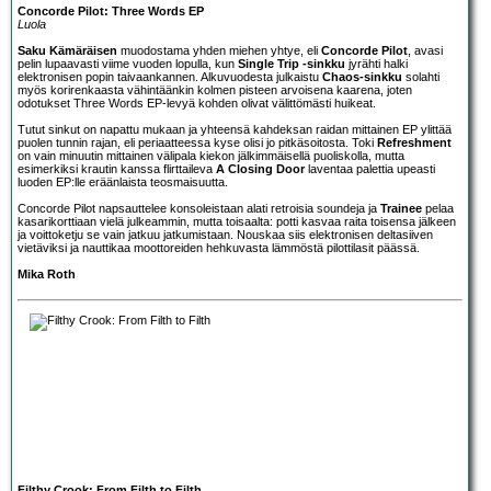
Concorde Pilot: Three Words EP
Luola
Saku Kämäräisen
muodostama yhden miehen yhtye, eli
Concorde Pilot
, avasi
pelin lupaavasti viime vuoden lopulla, kun
Single Trip -sinkku
jyrähti halki
elektronisen popin taivaankannen. Alkuvuodesta julkaistu
Chaos-sinkku
solahti
myös korirenkaasta vähintäänkin kolmen pisteen arvoisena kaarena, joten
odotukset Three Words EP-levyä kohden olivat välittömästi huikeat.
Tutut sinkut on napattu mukaan ja yhteensä kahdeksan raidan mittainen EP ylittää
puolen tunnin rajan, eli periaatteessa kyse olisi jo pitkäsoitosta. Toki
Refreshment
on vain minuutin mittainen välipala kiekon jälkimmäisellä puoliskolla, mutta
esimerkiksi krautin kanssa flirttaileva
A Closing Door
laventaa palettia upeasti
luoden EP:lle eräänlaista teosmaisuutta.
Concorde Pilot napsauttelee konsoleistaan alati retroisia soundeja ja
Trainee
pelaa
kasarikorttiaan vielä julkeammin, mutta toisaalta: potti kasvaa raita toisensa jälkeen
ja voittoketju se vain jatkuu jatkumistaan. Nouskaa siis elektronisen deltasiiven
vietäviksi ja nauttikaa moottoreiden hehkuvasta lämmöstä pilottilasit päässä.
Mika Roth
Filthy Crook: From Filth to Filth