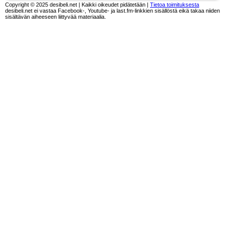
Copyright © 2025 desibeli.net | Kaikki oikeudet pidätetään |
Tietoa toimituksesta
desibeli.net ei vastaa Facebook-, Youtube- ja last.fm-linkkien sisällöstä eikä takaa niiden
sisältävän aiheeseen liittyvää materiaalia.