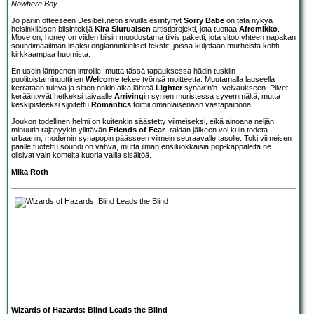
Nowhere Boy
Jo pariin otteeseen Desibeli.netin sivuilla esiintynyt
Sorry Babe
on tätä nykyä
helsinkiläisen biisintekijä
Kira Siuruaisen
artistiprojekti, jota tuottaa
Afromikko
.
Move on, honey on viiden biisin muodostama tiivis paketti, jota sitoo yhteen napakan
soundimaailman lisäksi englanninkieliset tekstit, joissa kuljetaan murheista kohti
kirkkaampaa huomista.
En usein lämpenen introille, mutta tässä tapauksessa hädin tuskiin
puolitoistaminuuttinen
Welcome
tekee työnsä moitteetta. Muutamalla lauseella
kerrataan tuleva ja sitten onkin aika lähteä
Lighter
syna/r’n’b -veivaukseen. Pilvet
kerääntyvät hetkeksi taivaalle
Arriving
in synien muristessa syvemmältä, mutta
keskipisteeksi sijoitettu
Romantics
toimii omanlaisenaan vastapainona.
Joukon todellinen helmi on kuitenkin säästetty viimeiseksi, eikä ainoana neljän
minuutin rajapyykin ylittävän
Friends of Fear
-raidan jälkeen voi kuin todeta
urbaanin, modernin synapopin päässeen viimein seuraavalle tasolle. Toki viimeisen
päälle tuotettu soundi on vahva, mutta ilman ensiluokkaisia pop-kappaleita ne
olisivat vain komeita kuoria vailla sisältöä.
Mika Roth
Wizards of Hazards: Blind Leads the Blind