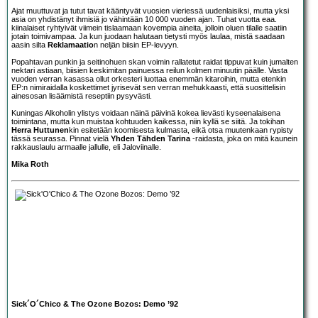
Ajat muuttuvat ja tutut tavat kääntyvät vuosien vieriessä uudenlaisiksi, mutta yksi
asia on yhdistänyt ihmisiä jo vähintään 10 000 vuoden ajan. Tuhat vuotta eaa.
kiinalaiset ryhtyivät viimein tislaamaan kovempia aineita, jolloin oluen tilalle saatiin
jotain toimivampaa. Ja kun juodaan halutaan tietysti myös laulaa, mistä saadaan
aasin silta
Reklamaatio
n neljän biisin EP-levyyn.
Popahtavan punkin ja seitinohuen skan voimin rallatetut raidat tippuvat kuin jumalten
nektari astiaan, biisien keskimitan painuessa reilun kolmen minuutin päälle. Vasta
vuoden verran kasassa ollut orkesteri luottaa enemmän kitaroihin, mutta etenkin
EP:n nimiraidalla koskettimet jyrisevät sen verran mehukkaasti, että suosittelisin
ainesosan lisäämistä reseptiin pysyvästi.
Kuningas Alkoholin ylistys voidaan näinä päivinä kokea lievästi kyseenalaisena
toimintana, mutta kun muistaa kohtuuden kaikessa, niin kyllä se siitä. Ja tokihan
Herra Huttunen
kin esitetään koomisesta kulmasta, eikä otsa muutenkaan rypisty
tässä seurassa. Pinnat vielä
Yhden Tähden Tarina
-raidasta, joka on mitä kaunein
rakkauslaulu armaalle jallulle, eli Jaloviinalle.
Mika Roth
Sick´O´Chico & The Ozone Bozos: Demo ’92