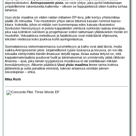
depressiiviseksi.
Antroposeenin piste.
on rock-yhtye, joka pyrkii heiluttamaan
ympärillemme rakentuneita kaltereita – olkoon se loppupeleissä sitten kuinka turhaa
tahansa.
Uusi ylväs maailma on viiden raidan mittainen EP-levy, jolle kertyy yhteismittaa
päälle 26 minuuttia. Trio-muotoinen yhtye takoo biisinsä kasaan rummut-basso-
kitara -kolmiolla, johon ei mitään sen kummempaa edes kaivata rikasteeksi.
Sovitusten hienosyisyys ei poista kappaleiden ytimissä sykkivää raakaa energiaa,
joka saa kolmikon säröisen ja progehtavan soiton taittumaan yllättävänkin moniin eri
muotoihin. Vokaaleissa melodisuus ja fatalistisuus ovat määrääviä ohjenuoria,
tekstien viedessä koko joukkoa kohti auringonlaskua.
Suomalaisessa sielunmaisemassa surumielisyys ja kaiho ovat alati läsnä, mutta
vaikka Antroposeenin piste. kirjaimellisesti rypee tuskassa ja kivussa, en voi olla
toisaalta viehtymättä bändin ilmaisuun tietyllä tapaa. Asiaa auttaa tietysti se, että
kappalemateriaalista puuttuvat hudit ja äänimaisemat on ymmärretty pitää riittävän
ilmavina – asia, joka tämän tyyppisessä musiikissa ei ole todellakaan mikään
itsestäänselvyys. Albumin päättävä
Uusi ylväs maailma
lienee tarina kotinsa
jättäneistä ja uutta paratiisia etsivistä, tulevan antaessa sentään pienen
toivonkipinän – ehkä.
Mika Roth