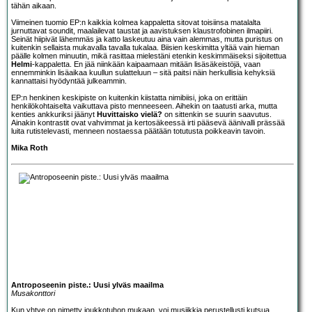
tähän aikaan.
Viimeinen tuomio EP:n kaikkia kolmea kappaletta sitovat toisiinsa matalalta
jurnuttavat soundit, maalailevat taustat ja aavistuksen klaustrofobinen ilmapiiri.
Seinät hiipivät lähemmäs ja katto laskeutuu aina vain alemmas, mutta puristus on
kuitenkin sellaista mukavalla tavalla tukalaa. Biisien keskimitta yltää vain hieman
päälle kolmen minuutin, mikä rasittaa mielestäni etenkin keskimmäiseksi sijoitettua
Helmi
-kappaletta. En jää niinkään kaipaamaan mitään lisäsäkeistöjä, vaan
ennemminkin lisäaikaa kuullun sulatteluun – sitä paitsi näin herkullisia kehyksiä
kannattaisi hyödyntää julkeammin.
EP:n henkinen keskipiste on kuitenkin kiistatta nimibiisi, joka on erittäin
henkilökohtaiselta vaikuttava pisto menneeseen. Aihekin on taatusti arka, mutta
kenties ankkuriksi jäänyt
Huvittaisko vielä?
on sittenkin se suurin saavutus.
Ainakin kontrastit ovat vahvimmat ja kertosäkeessä irti pääsevä äänivalli prässää
luita rutistelevasti, menneen nostaessa päätään totutusta poikkeavin tavoin.
Mika Roth
Antroposeenin piste.: Uusi ylväs maailma
Musakonttori
Kun yhtye on nimetty joukkotuhon mukaan, voi musiikkia perustellusti kutsua