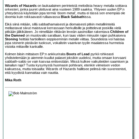
Wizards of Hazards
on laukaalainen perinteistä melodista heavy metalia soittava
orkesteri, jonka juuret ulottuvat aina vuoteen 1989 saakka. Yhtyeen uuden EP:n
yhteydessä käytetään jopa termiä ’doom metal’, mutta ei tässä sen enempää ole
doomia kuin rokkaavasti rullaavassa
Black Sabbath
issa.
Eikä siinä mitään, sillä sabbathamaisesti ja diomaisesti pitkin metallirinteitä
mellastavat siivut maistuvat kerrassaan herkullisille ja polttelevat poskilla vielä
pitkään jälkikäteen. Jo nimellään riittävän leveän aasinsillan rakentava
Children of
the Damned
on muotovalio sarallaan, kun taas viiden minuutin rajan puhkaiseva
Stoning
heittää hartioilleen eeppisemmän metalin viittaa. Soundeista voi haistaa
jopa stonerin pistävän tuoksun, vokalistin vaanivan tyylin maalatessa hurmeisia
visioita mittaville kankaille.
Kolmen biisin mittaisen EP:n ankkuriraita
Boots of Lead
pyrkii rohkeasti
yhdistelemään jo aiemmin kuullut palaset joksikin uudeksi, mutta omaan korvaani
sabbath-saldo se vain kasvaa entisestään. Missä kulkee vaikutteiden saamisen ja
lainailun raja? Tuota kysymystä huomasin pohtivani, etenkin viimeisen vedon
kaikuessa, mutta toisaalta: Wizards of Hazards hallitsee pelinsä niin suvereenisti,
että kyydistä kannattaa vain nauttia.
Mika Roth