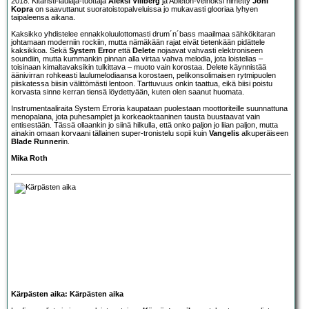
2018. Kitaristi-laulaja-tuottaja
Aleksi Villberg
ja Ableton-velhoksi nimetty
Joni
Kopra
on saavuttanut suoratoistopalveluissa jo mukavasti glooriaa lyhyen
taipaleensa aikana.
Kaksikko yhdistelee ennakkoluulottomasti drum´n´bass maailmaa sähkökitaran
johtamaan moderniin rockiin, mutta nämäkään rajat eivät tietenkään pidättele
kaksikkoa. Sekä
System Error
että
Delete
nojaavat vahvasti elektroniseen
soundiin, mutta kummankin pinnan alla virtaa vahva melodia, jota loistelias –
toisinaan kimaltavaksikin tulkittava – muoto vain korostaa. Delete käynnistää
äänivirran rohkeasti laulumelodiaansa korostaen, pelikonsolimaisen rytmipuolen
piiskatessa biisin välittömästi lentoon. Tarttuvuus onkin taattua, eikä biisi poistu
korvasta sinne kerran tiensä löydettyään, kuten olen saanut huomata.
Instrumentaaliraita System Erroria kaupataan puolestaan moottoriteille suunnattuna
menopalana, jota puhesamplet ja korkeaoktaaninen tausta buustaavat vain
entisestään. Tässä ollaankin jo siinä hilkulla, että onko paljon jo liian paljon, mutta
ainakin omaan korvaani tällainen super-tronistelu sopii kuin
Vangelis
alkuperäiseen
Blade Runner
iin.
Mika Roth
Kärpästen aika: Kärpästen aika