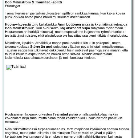
Bob Malmström & Tvärnitad -splitti
Elitbolaget
Tämänkertaisen pienjulkaisukoosteen splitti on rankkaa kamaa, kun kaksi kovaa
punk-orkkaa antaa palaa kaikki musiikilliset aseet laulaen.
Huora
-yhtyeestä tuttu kultakurkku
Anni Lötjönen
antaa järkkymätöntä vetoapua
Bob Malmström
ille, kun avausraita
Jag älskar att supa
ruhjotaan maisemaan.
Huutaminen on herkkä taiteenlaji, mutta espoolaisten laajennettu ryhmä suoriutuu
testistä täysin pistein, eikä alastulossa ole havaittavissa pienintäkään horjahdusta..
Melodinen, kipakka, ärhäkkä ja nopea punk paukkuukin kuin pakoputki, mutta
toisena kuultava
Större än gud
sujauttaa yllättäen povariin jotain metallisempaa.
Taustan eeppisiksi tulkittavat joukkolaulut tosin sotkevat pasmoja siinä määrin, että
touhun kaikista aspekteista on vaikea ottaa selvää. Ainakin avausraidan
laulumelodia taustahuutokuoroineen jäi noin kerrasta mieleen.
Ruotsalainen hc-punk orkesteri
Tvärnitad
pistää omalla puoliskollaan tiskiin
kokonaiset neljä rallia, mutta aikaa tähän kaikkeen kuluu vain hieman päälle viisi
minuuttia.
Näin tinkimättömässä turpasaunassa ns. tarttumapinnan löytäminen saattaa tuottaa
ongelmia, mutta edes alle minuutin mittainen
Ta det med en jävel
ei pääse
kertaakaan livahtamaan ohitse. Iskevin numero, näin allekirjoittaneen kulmasta