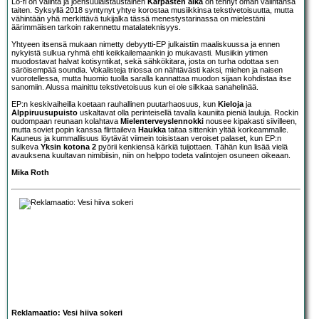
Lo-fi on valinta ja joensuulaistaustainen
Kärpästen aika
on tehnyt oman valintansa
taiten. Syksyllä 2018 syntynyt yhtye korostaa musiikkinsa tekstivetoisuutta, mutta
vähintään yhä merkittävä tukijalka tässä menestystarinassa on mielestäni
äärimmäisen tarkoin rakennettu matalateknisyys.
Yhtyeen itsensä mukaan nimetty debyytti-EP julkaistiin maaliskuussa ja ennen
nykyistä sulkua ryhmä ehti keikkailemaankin jo mukavasti. Musiikin ytimen
muodostavat halvat kotisyntikat, sekä sähkökitara, josta on turha odottaa sen
säröisempää soundia. Vokalisteja triossa on nähtävästi kaksi, miehen ja naisen
vuorotellessa, mutta huomio tuolla saralla kannattaa muodon sijaan kohdistaa itse
sanomiin. Alussa mainittu tekstivetoisuus kun ei ole silkkaa sanahelinää.
EP:n keskivaiheilla koetaan rauhallinen puutarhaosuus, kun
Kieloja
ja
Alppiruusupuisto
uskaltavat olla perinteisellä tavalla kauniita pieniä lauluja. Rockin
oudompaan reunaan kolahtava
Mielenterveyslennokki
nousee kipakasti siivilleen,
mutta soviet popin kanssa flirttaileva
Haukka
taitaa sittenkin yltää korkeammalle.
Kauneus ja kummallisuus löytävät viimein toisistaan veroiset palaset, kun EP:n
sulkeva
Yksin kotona 2
pyörii kenkiensä kärkiä tuijottaen. Tähän kun lisää vielä
avauksena kuultavan nimibiisin, niin on helppo todeta valintojen osuneen oikeaan.
Mika Roth
Reklamaatio: Vesi hiiva sokeri