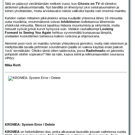
Siitä on päässyt vierähtämään melkein vuosi, kun
Ghosts on TV
oli viimeksi
aktiivinen julkaisurintamalla. Nyt bändiltä on ilmestynyt yksi seiskatuumainen ja
toinen yksittäisbiisi, mutta arvioitavaksi näistä valikoitui lopulta vain ensinnä mainittu.
Kahden raidan mittainen pikkukiekko antaa kuulijoille yhteensä lähes 16 minuuttia
uutta musiikkia, ensimmäisenä soivan
Inhibitions
in kellottaessa lähemmäs
yhdeksää minuuttia. Biisissä tapahtuu hidasta muuntumista ja siirtymistä, mutta
minuutit syövät jyrkät kurvit hymyssä suin. Vieläkin rauhallisempi
Looking
Forward to Seeing You Again
hehkuu syvemmältä kumpuavaa lämpöä,
uneliaiden koskettimien toimiessa kaiken runkona ja ohjenuorana.
Aiemmin post-rock on mainittu ryhmän yhteydessä genreksi, mutta näin eteerisen ja
miellyttävällä tavalla pehmeän soundimaton päällä on vaikea käyttää enää paikoin
’rock’ termiäkään. Olisiko tämä sitten taiderockia, jossa
Radiohead
ia on jalostettu
pohjoisiin oloihin sopivaksi? Niin tai näin, kaava toimii ja telkkariaaveiden seurassa
viihtyy.
Mika Roth
KROMEA: System Error / Delete
KROMEA
on helsinkiläinen duo, jonka alkusanat lausuttiin jossain vaiheessa vuotta