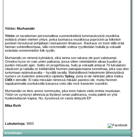
Yötön: Murhamäki
Yötön
on tavattoman persoonallista suomenkielistä tummasävyistä musiikkia
esittävä yhden miehen yhtye, jonka luomassa musiikissa poprockin ja folkinkin
juonteet nivoutuvat pohjaltaan raskaaseen ilmaisuun. Raskaus on tosin tällä erää
hieman suhteellisempaa, sillä rockmetallin soittoa ryyditetään huilulla ja vokaalit
esitetään ennemminkin folk-tyyliin.
Murhamäki on nimenä kylmäävä, eikä tarina sen takana ole juuri valoisampi.
Onneksi kyse on vain unien paikasta, jossa sitten vietetäänkin aikaa kuuden ja
puolen minuutin ajan. Soitto on progehtavaa, huilu ja vokaalit antavat 70-lukulaisen
silauksen ja raidalla on kieltämättä hivenen painajaismaista tunnelmaa, joka saa olon
tuntumaan epämukavalta – hyvällä tavalla. Mahdollisesti helpoimmin lähestyttävä
numero on kuitenkin ankkuriksi sijoitettu
Syksy
, josta ei ole niinkään pitkä matka
CMX
:n tienoille. Ei raita missään nimessä mikään pastissi ole, mutta hivenen
napakammalla sovituksella kasassa voisi olla rock-kanavien suosikki.
Murhamäki on tiivis annos tummuutta, joka tosin hakee vielä ominta muotoaan.
Yötön on syntynyt aiheesta ja löytänyt oman paikkansa, mutta paletti on yhä
huolestuttavan kapea. No, kyseessä on vasta debyytti-EP.
Mika Roth
Lukukertoja:
3903
Artistihaku