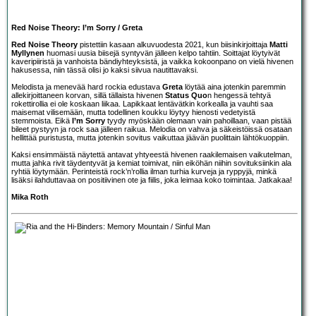
Red Noise Theory: I’m Sorry / Greta
Red Noise Theory
pistettiin kasaan alkuvuodesta 2021, kun biisinkirjoittaja
Matti
Myllynen
huomasi uusia biisejä syntyvän jälleen kelpo tahtiin. Soittajat löytyivät
kaveripiiristä ja vanhoista bändiyhteyksistä, ja vaikka kokoonpano on vielä hivenen
hakusessa, niin tässä olisi jo kaksi siivua nautittavaksi.
Melodista ja menevää hard rockia edustava
Greta
löytää aina jotenkin paremmin
allekirjoittaneen korvan, sillä tällaista hivenen
Status Quo
n hengessä tehtyä
rokettirollia ei ole koskaan liikaa. Lapikkaat lentävätkin korkealla ja vauhti saa
maisemat vilisemään, mutta todellinen koukku löytyy hienosti vedetyistä
stemmoista. Eikä
I’m Sorry
tyydy myöskään olemaan vain pahoillaan, vaan pistää
bileet pystyyn ja rock saa jälleen raikua. Melodia on vahva ja säkeistöissä osataan
hellittää puristusta, mutta jotenkin sovitus vaikuttaa jäävän puolittain lähtökuoppiin.
Kaksi ensimmäistä näytettä antavat yhtyeestä hivenen raakilemaisen vaikutelman,
mutta jahka rivit täydentyvät ja kemiat toimivat, niin eiköhän niihin sovituksiinkin ala
ryhtiä löytymään. Perinteistä rock’n’rollia ilman turhia kurveja ja ryppyjä, minkä
lisäksi ilahduttavaa on positiivinen ote ja fiilis, joka leimaa koko toimintaa. Jatkakaa!
Mika Roth