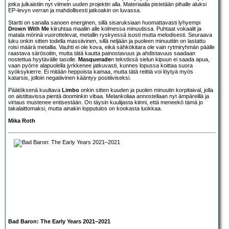
jotka julkaistiin nyt viimein uuden projektin alla. Materiaalia pistetään pihalle aluksi
EP-levyn verran ja mahdollisesti jatkoakin on luvassa.
Startti on sanalla sanoen energinen, sillä sisaruksiaan huomattavasti lyhyempi
Drown With Me
kiiruhtaa maaliin alle kolmessa minuutissa. Puhtaat vokaalit ja
matala mörinä vuorottelevat, metallin ryskyessä isosti mutta melodisesti. Seuraava
luku onkin sitten todella massiivinen, sillä neljään ja puoleen minuuttiin on lastattu
roisi määrä metallia. Vauhti ei ole kova, eikä sähkökitara ole vain rytmiryhmän päälle
raastava särösoitin, mutta tätä kautta painostavuus ja ahdistavuus saadaan
nostettua hyytävälle tasolle.
Masquerade
n tekstissä sielun kipuun ei saada apua,
vaan pyörre alapuolella jyrkkenee jatkuvasti, kunnes lopussa koittaa suora
syöksykierre. Ei mitään heppoista kamaa, mutta tätä reittiä voi löytyä myös
katarsis, jolloin negatiivinen kääntyy positiiviseksi.
Päätöksenä kuultava
Limbo
onkin sitten kuuden ja puolen minuutin korpitaival, jolla
on aistittavissa pientä doominkin vibaa. Melankoliaa annostellaan nyt ämpäreillä ja
virtaus mustenee entisestään. On täysin kuulijasta kiinni, että meneekö tämä jo
takalaittomaksi, mutta ainakin lopputulos on kookasta luokkaa.
Mika Roth
Bad Baron: The Early Years 2021–2021