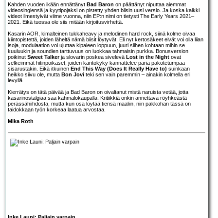
Kahden vuoden ikään ennättänyt
Bad Baron
on päättänyt niputtaa aiemmat
videosinglensä ja kyytipojaksi on pistetty yhden biisin uusi versio. Ja koska kaikki
videot ilmestyivät viime vuonna, niin EP:n nimi on tietysti The Early Years 2021–
2021. Eikä tuossa ole siis mitään kirjoitusvirhettä.
Kasarin AOR, kimalteinen tukkaheavy ja melodinen hard rock, siinä kolme oivaa
kiintopistettä, joiden läheltä nämä biisit löytyvät. Eli nyt kertosäkeet eivät voi olla liian
isoja, modulaation voi ujuttaa kipaleen loppuun, juuri siihen kohtaan mihin se
kuuluukin ja soundien tarttuvuus on luokkaa tahmaisin purkka. Bonusversion
poikinut
Sweet Talker
ja slovarin poskea sivelevä
Lost in the Night
ovat
selkeimmät hitinpoikaset, joiden kantokyky kannattelee paria pakotetumpaa
sisarustakin. Eikä itkuinen
End This Way (Does It Really Have to)
suinkaan
heikko siivu ole, mutta
Bon Jovi
teki sen vain paremmin – ainakin kolmella eri
levyllä.
Kierrätys on tätä päivää ja Bad Baron on oivaltanut mistä naruista vetää, jotta
kasarinostalgiaa saa kahmalokaupalla. Kritiikkiä onkin annettava röyhkeästä
perässähiihdosta, mutta kun osa löytää tiensä maaliin, niin pakkohan tässä on
taidokkaan työn korkeaa laatua arvostaa.
Mika Roth
Inke Launi: Paljain varpain