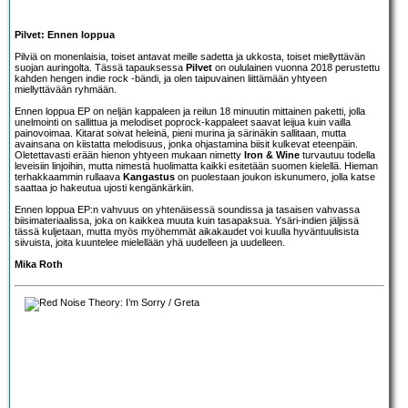
Pilvet: Ennen loppua
Pilviä on monenlaisia, toiset antavat meille sadetta ja ukkosta, toiset miellyttävän
suojan auringolta. Tässä tapauksessa
Pilvet
on oululainen vuonna 2018 perustettu
kahden hengen indie rock -bändi, ja olen taipuvainen liittämään yhtyeen
miellyttävään ryhmään.
Ennen loppua EP on neljän kappaleen ja reilun 18 minuutin mittainen paketti, jolla
unelmointi on sallittua ja melodiset poprock-kappaleet saavat leijua kuin vailla
painovoimaa. Kitarat soivat heleinä, pieni murina ja särinäkin sallitaan, mutta
avainsana on kiistatta melodisuus, jonka ohjastamina biisit kulkevat eteenpäin.
Oletettavasti erään hienon yhtyeen mukaan nimetty
Iron & Wine
turvautuu todella
leveisiin linjoihin, mutta nimestä huolimatta kaikki esitetään suomen kielellä. Hieman
terhakkaammin rullaava
Kangastus
on puolestaan joukon iskunumero, jolla katse
saattaa jo hakeutua ujosti kengänkärkiin.
Ennen loppua EP:n vahvuus on yhtenäisessä soundissa ja tasaisen vahvassa
biisimateriaalissa, joka on kaikkea muuta kuin tasapaksua. Ysäri-indien jäljissä
tässä kuljetaan, mutta myös myöhemmät aikakaudet voi kuulla hyväntuulisista
siivuista, joita kuuntelee mielellään yhä uudelleen ja uudelleen.
Mika Roth