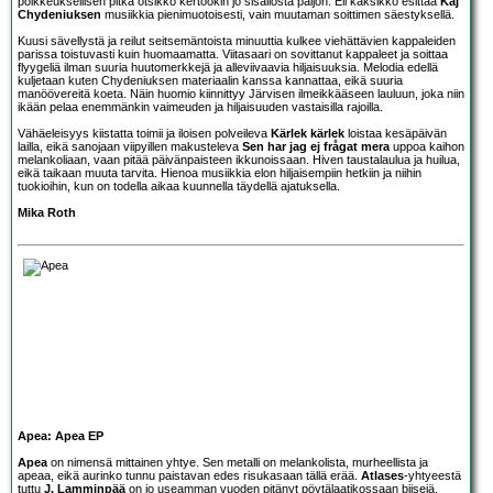
poikkeuksellisen pitkä otsikko kertookin jo sisällöstä paljon. Eli kaksikko esittää
Kaj
Chydeniuksen
musiikkia pienimuotoisesti, vain muutaman soittimen säestyksellä.
Kuusi sävellystä ja reilut seitsemäntoista minuuttia kulkee viehättävien kappaleiden
parissa toistuvasti kuin huomaamatta. Viitasaari on sovittanut kappaleet ja soittaa
flyygeliä ilman suuria huutomerkkejä ja alleviivaavia hiljaisuuksia. Melodia edellä
kuljetaan kuten Chydeniuksen materiaalin kanssa kannattaa, eikä suuria
manöövereitä koeta. Näin huomio kiinnittyy Järvisen ilmeikkääseen lauluun, joka niin
ikään pelaa enemmänkin vaimeuden ja hiljaisuuden vastaisilla rajoilla.
Vähäeleisyys kiistatta toimii ja iloisen polveileva
Kärlek kärlek
loistaa kesäpäivän
lailla, eikä sanojaan viipyillen makusteleva
Sen har jag ej frågat mera
uppoa kaihon
melankoliaan, vaan pitää päivänpaisteen ikkunoissaan. Hiven taustalaulua ja huilua,
eikä taikaan muuta tarvita. Hienoa musiikkia elon hiljaisempiin hetkiin ja niihin
tuokioihin, kun on todella aikaa kuunnella täydellä ajatuksella.
Mika Roth
Apea: Apea EP
Apea
on nimensä mittainen yhtye. Sen metalli on melankolista, murheellista ja
apeaa, eikä aurinko tunnu paistavan edes risukasaan tällä erää.
Atlases
-yhtyeestä
tuttu
J. Lamminpää
on jo useamman vuoden pitänyt pöytälaatikossaan biisejä,