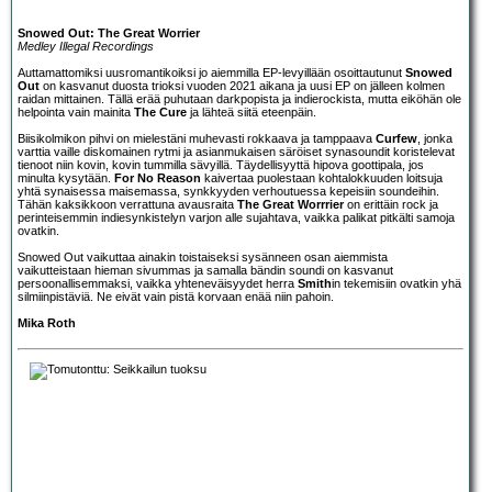
Snowed Out: The Great Worrier
Medley Illegal Recordings
Auttamattomiksi uusromantikoiksi jo aiemmilla EP-levyillään osoittautunut
Snowed
Out
on kasvanut duosta trioksi vuoden 2021 aikana ja uusi EP on jälleen kolmen
raidan mittainen. Tällä erää puhutaan darkpopista ja indierockista, mutta eiköhän ole
helpointa vain mainita
The Cure
ja lähteä siitä eteenpäin.
Biisikolmikon pihvi on mielestäni muhevasti rokkaava ja tamppaava
Curfew
, jonka
varttia vaille diskomainen rytmi ja asianmukaisen säröiset synasoundit koristelevat
tienoot niin kovin, kovin tummilla sävyillä. Täydellisyyttä hipova goottipala, jos
minulta kysytään.
For No Reason
kaivertaa puolestaan kohtalokkuuden loitsuja
yhtä synaisessa maisemassa, synkkyyden verhoutuessa kepeisiin soundeihin.
Tähän kaksikkoon verrattuna avausraita
The Great Worrrier
on erittäin rock ja
perinteisemmin indiesynkistelyn varjon alle sujahtava, vaikka palikat pitkälti samoja
ovatkin.
Snowed Out vaikuttaa ainakin toistaiseksi sysänneen osan aiemmista
vaikutteistaan hieman sivummas ja samalla bändin soundi on kasvanut
persoonallisemmaksi, vaikka yhteneväisyydet herra
Smith
in tekemisiin ovatkin yhä
silmiinpistäviä. Ne eivät vain pistä korvaan enää niin pahoin.
Mika Roth