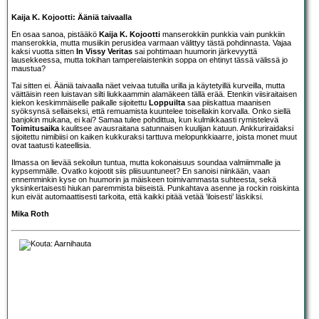
Kaija K. Kojootti: Ääniä taivaalla
En osaa sanoa, pistääkö
Kaija K. Kojootti
manserokkiin punkkia vain punkkiin
manserokkia, mutta musiikin perusidea varmaan välittyy tästä pohdinnasta. Vajaa
kaksi vuotta sitten
In Vissy Veritas
sai pohtimaan huumorin järkevyyttä
lausekkeessa, mutta tokihan tamperelaistenkin soppa on ehtinyt tässä välissä jo
maustua?
Tai sitten ei. Ääniä taivaalla näet veivaa tutuilla urilla ja käytetyillä kurveilla, mutta
väittäisin reen luistavan silti liukkaammin alamäkeen tällä erää. Etenkin viisiraitaisen
kiekon keskimmäiselle paikalle sijoitettu
Loppuilta
saa piiskattua maanisen
syöksynsä sellaiseksi, että remuamista kuuntelee toisellakin korvalla. Onko siellä
banjokin mukana, ei kai? Samaa tulee pohdittua, kun kulmikkaasti rymistelevä
Toimitusaika
kaulitsee avausraitana satunnaisen kuulijan katuun. Ankkuriraidaksi
sijoitettu nimibiisi on kaiken kukkuraksi tarttuva melopunkkiaarre, joista monet muut
ovat taatusti kateellisia.
Ilmassa on lievää sekoilun tuntua, mutta kokonaisuus soundaa valmiimmalle ja
kypsemmälle. Ovatko kojootit siis pliisuuntuneet? En sanoisi niinkään, vaan
ennemminkin kyse on huumorin ja mäiskeen toimivammasta suhteesta, sekä
yksinkertaisesti hiukan paremmista biiseistä. Punkahtava asenne ja rockin roiskinta
kun eivät automaattisesti tarkoita, että kaikki pitää vetää ’iloisesti’ läskiksi.
Mika Roth