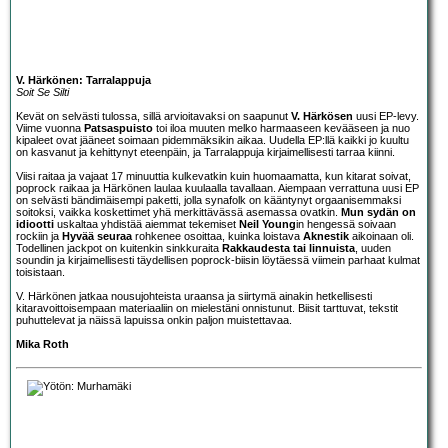
V. Härkönen: Tarralappuja
Soit Se Silti
Kevät on selvästi tulossa, sillä arvioitavaksi on saapunut
V. Härkösen
uusi EP-levy.
Viime vuonna
Patsaspuisto
toi iloa muuten melko harmaaseen kevääseen ja nuo
kipaleet ovat jääneet soimaan pidemmäksikin aikaa. Uudella EP:llä kaikki jo kuultu
on kasvanut ja kehittynyt eteenpäin, ja Tarralappuja kirjaimellisesti tarraa kiinni.
Viisi raitaa ja vajaat 17 minuuttia kulkevatkin kuin huomaamatta, kun kitarat soivat,
poprock raikaa ja Härkönen laulaa kuulaalla tavallaan. Aiempaan verrattuna uusi EP
on selvästi bändimäisempi paketti, jolla synafolk on kääntynyt orgaanisemmaksi
soitoksi, vaikka koskettimet yhä merkittävässä asemassa ovatkin.
Mun sydän on
idiootti
uskaltaa yhdistää aiemmat tekemiset
Neil Young
in hengessä soivaan
rockiin ja
Hyvää seuraa
rohkenee osoittaa, kuinka loistava
Aknestik
aikoinaan oli.
Todellinen jackpot on kuitenkin sinkkuraita
Rakkaudesta tai linnuista
, uuden
soundin ja kirjaimellisesti täydellisen poprock-biisin löytäessä viimein parhaat kulmat
toisistaan.
V. Härkönen jatkaa nousujohteista uraansa ja siirtymä ainakin hetkellisesti
kitaravoittoisempaan materiaaliin on mielestäni onnistunut. Biisit tarttuvat, tekstit
puhuttelevat ja näissä lapuissa onkin paljon muistettavaa.
Mika Roth