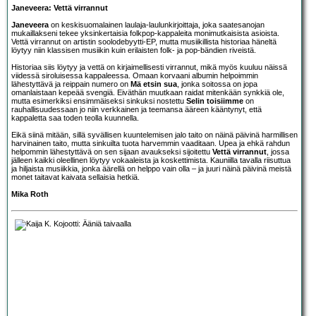
Janeveera: Vettä virrannut
Janeveera
on keskisuomalainen laulaja-laulunkirjoittaja, joka saatesanojan
mukaillakseni tekee yksinkertaisia folkpop-kappaleita monimutkaisista asioista.
Vettä virrannut on artistin soolodebyytti-EP, mutta musiikillista historiaa häneltä
löytyy niin klassisen musiikin kuin erilaisten folk- ja pop-bändien riveistä.
Historiaa siis löytyy ja vettä on kirjaimellisesti virrannut, mikä myös kuuluu näissä
viidessä siroluisessa kappaleessa. Omaan korvaani albumin helpoimmin
lähestyttävä ja reippain numero on
Mä etsin sua
, jonka soitossa on jopa
omanlaistaan kepeää svengiä. Eiväthän muutkaan raidat mitenkään synkkiä ole,
mutta esimerkiksi ensimmäiseksi sinkuksi nostettu
Selin toisiimme
on
rauhallisuudessaan jo niin verkkainen ja teemansa ääreen kääntynyt, että
kappaletta saa toden teolla kuunnella.
Eikä siinä mitään, sillä syvällisen kuuntelemisen jalo taito on näinä päivinä harmillisen
harvinainen taito, mutta sinkuilta tuota harvemmin vaaditaan. Upea ja ehkä rahdun
helpommin lähestyttävä on sen sijaan avaukseksi sijoitettu
Vettä virrannut
, jossa
jälleen kaikki oleellinen löytyy vokaaleista ja koskettimista. Kauniilla tavalla riisuttua
ja hiljaista musiikkia, jonka äärellä on helppo vain olla – ja juuri näinä päivinä meistä
monet taitavat kaivata sellaisia hetkiä.
Mika Roth