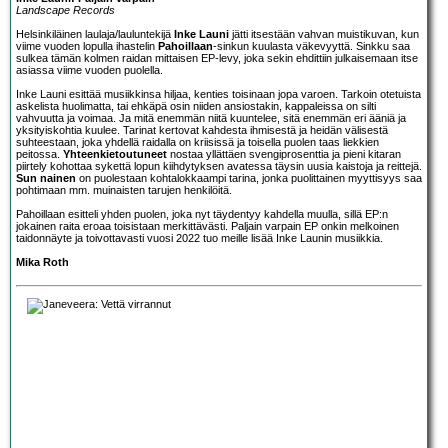
Landscape Records
Helsinkiläinen laulaja/lauluntekijä
Inke Launi
jätti itsestään vahvan muistikuvan, kun
viime vuoden lopulla ihastelin
Pahoillaan
-sinkun kuulasta väkevyyttä. Sinkku saa
sulkea tämän kolmen raidan mittaisen EP-levy, joka sekin ehdittiin julkaisemaan itse
asiassa viime vuoden puolella.
Inke Launi esittää musiikkinsa hiljaa, kenties toisinaan jopa varoen. Tarkoin otetuista
askelista huolimatta, tai ehkäpä osin niiden ansiostakin, kappaleissa on silti
vahvuutta ja voimaa. Ja mitä enemmän niitä kuuntelee, sitä enemmän eri ääniä ja
yksityiskohtia kuulee. Tarinat kertovat kahdesta ihmisestä ja heidän välisestä
suhteestaan, joka yhdellä raidalla on kriisissä ja toisella puolen taas liekkien
peitossa.
Yhteenkietoutuneet
nostaa yllättäen svengiprosenttia ja pieni kitaran
piirtely kohottaa sykettä lopun kiihdytyksen avatessa täysin uusia kaistoja ja reittejä.
Sun nainen
on puolestaan kohtalokkaampi tarina, jonka puolittainen myyttisyys saa
pohtimaan mm. muinaisten tarujen henkilöitä.
Pahoillaan esitteli yhden puolen, joka nyt täydentyy kahdella muulla, sillä EP:n
jokainen raita eroaa toisistaan merkittävästi. Paljain varpain EP onkin melkoinen
taidonnäyte ja toivottavasti vuosi 2022 tuo meille lisää Inke Launin musiikkia.
Mika Roth