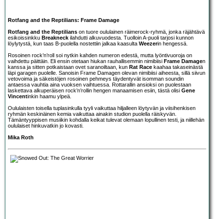
Rotfang and the Reptilians: Frame Damage
Rotfang and the Reptilians
on tuore oululainen räimerock-ryhmä, jonka räjähtävä
esikoissinkku
Breakneck
ilahdutti alkuvuodesta. Tuolloin A-puoli tarjosi kunnon
löylytystä, kun taas B-puolella nostettiin jalkaa kaasulta
Weezer
in hengessä.
Rosoinen rock’n’roll soi nytkin kahden numeron edestä, mutta lyöntivuoroja on
vaihdettu päittäin. Eli ensin otetaan hiukan rauhallisemmin nimibiisi
Frame Damage
n
kanssa ja sitten potkaistaan ovet saranoiltaan, kun
Rat Race
kaahaa takaseinästä
läpi garagen puolelle. Sanoisin Frame Damagen olevan nimibiisi aiheesta, sillä siivun
vetovoima ja säkeistöjen rosoinen pehmeys täydentyvät isomman soundin
antaessa vauhtia aina vuoksen vaihtuessa. Rottarallin ansioksi on puolestaan
laskettava alkuperäisen rock’n’rollin hengen manaamisen esiin, tästä olisi
Gene
Vincent
inkin haamu ylpeä.
Oululaisten toisella tuplasinkulla tyyli vaikuttaa hiljalleen löytyvän ja viisihenkisen
ryhmän keskinäinen kemia vaikuttaa ainakin studion puolella räiskyvän.
Tämäntyyppisen musiikin kohdalla keikat tulevat olemaan lopullinen testi, ja niillehän
oululaiset hinkuvatkin jo kovasti.
Mika Roth