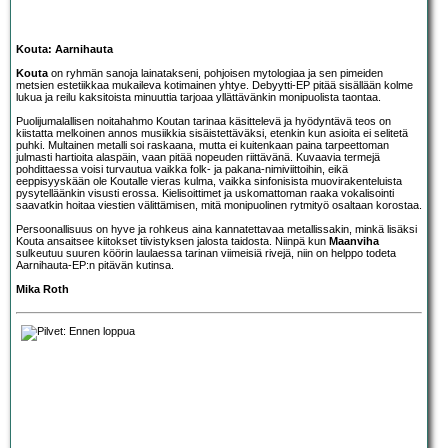
Kouta: Aarnihauta
Kouta
on ryhmän sanoja lainatakseni, pohjoisen mytologiaa ja sen pimeiden
metsien estetiikkaa mukaileva kotimainen yhtye. Debyytti-EP pitää sisällään kolme
lukua ja reilu kaksitoista minuuttia tarjoaa yllättävänkin monipuolista taontaa.
Puolijumalallisen noitahahmo Koutan tarinaa käsittelevä ja hyödyntävä teos on
kiistatta melkoinen annos musiikkia sisäistettäväksi, etenkin kun asioita ei selitetä
puhki. Multainen metalli soi raskaana, mutta ei kuitenkaan paina tarpeettoman
julmasti hartioita alaspäin, vaan pitää nopeuden riittävänä. Kuvaavia termejä
pohdittaessa voisi turvautua vaikka folk- ja pakana-nimiviittoihin, eikä
eeppisyyskään ole Koutalle vieras kulma, vaikka sinfonisista muovirakenteluista
pysytelläänkin visusti erossa. Kielisoittimet ja uskomattoman raaka vokalisointi
saavatkin hoitaa viestien välittämisen, mitä monipuolinen rytmityö osaltaan korostaa.
Persoonallisuus on hyve ja rohkeus aina kannatettavaa metallissakin, minkä lisäksi
Kouta ansaitsee kiitokset tiivistyksen jalosta taidosta. Niinpä kun
Maanviha
sulkeutuu suuren köörin laulaessa tarinan viimeisiä rivejä, niin on helppo todeta
Aarnihauta-EP:n pitävän kutinsa.
Mika Roth