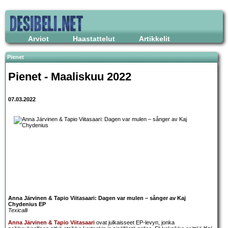
Arviot
Haastattelut
Artikkelit
Pienet
Pienet - Maaliskuu 2022
07.03.2022
Anna Järvinen & Tapio Viitasaari: Dagen var mulen – sånger av Kaj
Chydenius EP
Texicalli
Anna Järvinen & Tapio Viitasaari
ovat julkaisseet EP-levyn, jonka