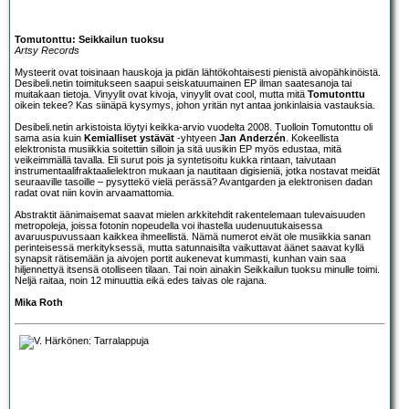
Tomutonttu: Seikkailun tuoksu
Artsy Records
Mysteerit ovat toisinaan hauskoja ja pidän lähtökohtaisesti pienistä aivopähkinöistä.
Desibeli.netin toimitukseen saapui seiskatuumainen EP ilman saatesanoja tai
muitakaan tietoja. Vinyylit ovat kivoja, vinyylit ovat cool, mutta mitä
Tomutonttu
oikein tekee? Kas siinäpä kysymys, johon yritän nyt antaa jonkinlaisia vastauksia.
Desibeli.netin arkistoista löytyi keikka-arvio vuodelta 2008. Tuolloin Tomutonttu oli
sama asia kuin
Kemialliset ystävät
-yhtyeen
Jan Anderzén
. Kokeellista
elektronista musiikkia soitettiin silloin ja sitä uusikin EP myös edustaa, mitä
veikeimmällä tavalla. Eli surut pois ja syntetisoitu kukka rintaan, taivutaan
instrumentaalifraktaalielektron mukaan ja nautitaan digisieniä, jotka nostavat meidät
seuraaville tasoille – pysyttekö vielä perässä? Avantgarden ja elektronisen dadan
radat ovat niin kovin arvaamattomia.
Abstraktit äänimaisemat saavat mielen arkkitehdit rakentelemaan tulevaisuuden
metropoleja, joissa fotonin nopeudella voi ihastella uudenuutukaisessa
avaruuspuvussaan kaikkea ihmeellistä. Nämä numerot eivät ole musiikkia sanan
perinteisessä merkityksessä, mutta satunnaisilta vaikuttavat äänet saavat kyllä
synapsit rätisemään ja aivojen portit aukenevat kummasti, kunhan vain saa
hiljennettyä itsensä otolliseen tilaan. Tai noin ainakin Seikkailun tuoksu minulle toimi.
Neljä raitaa, noin 12 minuuttia eikä edes taivas ole rajana.
Mika Roth