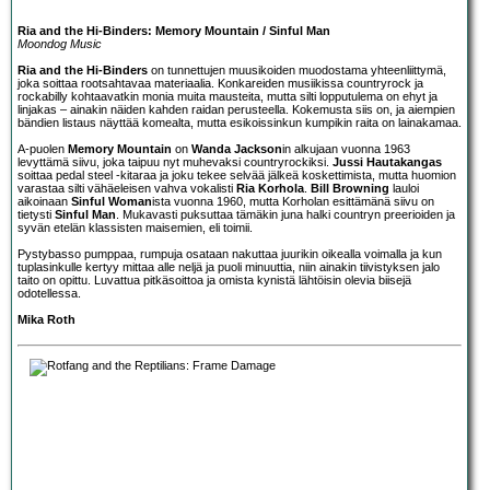
Ria and the Hi-Binders: Memory Mountain / Sinful Man
Moondog Music
Ria and the Hi-Binders
on tunnettujen muusikoiden muodostama yhteenliittymä,
joka soittaa rootsahtavaa materiaalia. Konkareiden musiikissa countryrock ja
rockabilly kohtaavatkin monia muita mausteita, mutta silti lopputulema on ehyt ja
linjakas – ainakin näiden kahden raidan perusteella. Kokemusta siis on, ja aiempien
bändien listaus näyttää komealta, mutta esikoissinkun kumpikin raita on lainakamaa.
A-puolen
Memory Mountain
on
Wanda Jackson
in alkujaan vuonna 1963
levyttämä siivu, joka taipuu nyt muhevaksi countryrockiksi.
Jussi Hautakangas
soittaa pedal steel -kitaraa ja joku tekee selvää jälkeä koskettimista, mutta huomion
varastaa silti vähäeleisen vahva vokalisti
Ria Korhola
.
Bill Browning
lauloi
aikoinaan
Sinful Woman
ista vuonna 1960, mutta Korholan esittämänä siivu on
tietysti
Sinful Man
. Mukavasti puksuttaa tämäkin juna halki countryn preerioiden ja
syvän etelän klassisten maisemien, eli toimii.
Pystybasso pumppaa, rumpuja osataan nakuttaa juurikin oikealla voimalla ja kun
tuplasinkulle kertyy mittaa alle neljä ja puoli minuuttia, niin ainakin tiivistyksen jalo
taito on opittu. Luvattua pitkäsoittoa ja omista kynistä lähtöisin olevia biisejä
odotellessa.
Mika Roth