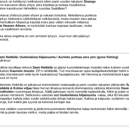
rock on kehittynyt melkoisesti sitten parin vuoden takaisen
Strange
on kasvanut oikea yhtye, joka kirjoittaa ja tuottaa musiikkinsa.
inne kansikuvan hiirinelikko suuntaa Saabillaan?
akentavat yhdessä jotain ehyen ja vakaan tuntuista. Melodiansa puolesta
särkyy hetkiseksi sähkökitaran selkäevästä, mutta muuten siivu jatkaa
erkullisen hitaasti ja käyttää koko plus viiden minuutin mittansa
hat Heaven Allows
, ei myöskään karkaa nopeaan laukkaan, mutta
a ja vaalimisen arvoista.
onka ainoa ongelma on sen armoton lyhyys. Juuri kun olet päässyt
esistä.
ami Heikkilä: Uudenlaista hiljaisuutta / Aurinko polttaa ulos yön (gone fishing)
lli-levyt
olkkia tavoillaan tekevä
Sami Heikkilä
on jäänyt kummittelemaan muistiini reilun kolmen vuo
akaisen
Kaunein muisto
-EP:n nimibiisillä. Tuo murskaavan upea laulaja/lauluntekijän helmi 
oida (toivottavasti vielä hyvin kaukaisissa) hautajaisissani, niin hienosta ja mykistävästä kap
ässä on kyse.
ittemmin Heikkilä on julkaissut enemmänkin materiaalia ja parin vuoden takainen pitkäsoitto
S
eikkilä & Kolme viljaa
hilasi herran ilmaisua leonardcohenmaisista viidoista lähemmäs
Dave
indholm
in suorempaa ilmaisua. Näillä jatketaan myös tuoreella tuplasinkulla, folkin ja popin 
aukean retroisesti. Sähköurku säestää alati
Uudenlaista hiljaisuutta
-raitaa, eikä 60-lukulai
imppeliys kaihda edes soulin sielukkuutta tehoja hakiessaan. Kaihoa ja kaipuuta, sydämen var
uruja, kun kaikki jää syystä tai toisesta kertojan taa.
ta vieläkin suoremmin ja jäniksenvuosimainen lähtötarina halaa herkimmän folkin lämmöllä 
iä ja jotain taustaa väriksi, mutta paljoa ei tänään tarvita.