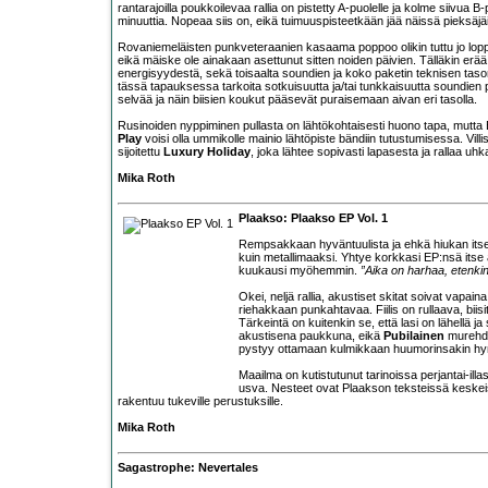
rantarajoilla poukkoilevaa rallia on pistetty A-puolelle ja kolme siivua 
minuuttia. Nopeaa siis on, eikä tuimuuspisteetkään jää näissä pieksäjäi
Rovaniemeläisten punkveteraanien kasaama poppoo olikin tuttu jo lo
eikä mäiske ole ainakaan asettunut sitten noiden päivien. Tälläkin erä
energisyydestä, sekä toisaalta soundien ja koko paketin teknisen tas
tässä tapauksessa tarkoita sotkuisuutta ja/tai tunkkaisuutta soundien 
selvää ja näin biisien koukut pääsevät puraisemaan aivan eri tasolla.
Rusinoiden nyppiminen pullasta on lähtökohtaisesti huono tapa, mutta 
Play
voisi olla ummikolle mainio lähtöpiste bändiin tutustumisessa. Vi
sijoitettu
Luxury Holiday
, joka lähtee sopivasti lapasesta ja rallaa uh
Mika Roth
Plaakso: Plaakso EP Vol. 1
Rempsakkaan hyväntuulista ja ehkä hiukan itse
kuin metallimaaksi. Yhtye korkkasi EP:nsä itse a
kuukausi myöhemmin.
”Aika on harhaa, etenki
Okei, neljä rallia, akustiset skitat soivat vap
riehakkaan punkahtavaa. Fiilis on rullaava, biisit 
Tärkeintä on kuitenkin se, että lasi on lähellä ja
akustisena paukkuna, eikä
Pubilainen
murehdi
pystyy ottamaan kulmikkaan huumorinsakin hym
Maailma on kutistutunut tarinoissa perjantai-il
usva. Nesteet ovat Plaakson teksteissä keskeis
rakentuu tukeville perustuksille.
Mika Roth
Sagastrophe: Nevertales