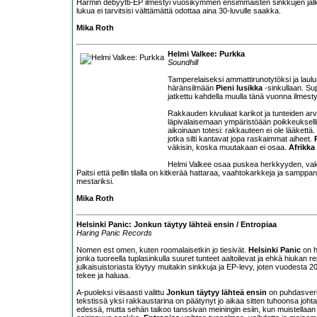
Harmin debyytti-EP ilmestyi vuosikymmen ensimmäisten sinkkujen jälkeen
lukua ei tarvitsisi välttämättä odottaa aina 30-luvulle saakka.
Mika Roth
Helmi Valkee: Purkka
Soundhill
Tamperelaiseksi ammattirunotytöksi ja laulu
häränsilmään
Pieni lusikka
-sinkullaan. Sup
jatkettu kahdella muulla tänä vuonna ilmestyn
Rakkauden kivuliaat karikot ja tunteiden ar
läpivalaisemaan ympäristöään poikkeukselli
aikoinaan totesi: rakkauteen ei ole lääkettä
jotka silti kantavat jopa raskaimmat aiheet.
väkisin, koska muutakaan ei osaa.
Afrikka
Helmi Valkee osaa puskea herkkyyden, vakavu
Paitsi että pellin tilalla on kitkerää hattaraa, vaahtokarkkeja ja sampp
mestariksi.
Mika Roth
Helsinki Panic: Jonkun täytyy lähteä ensin / Entropiaa
Haring Panic Records
Nomen est omen, kuten roomalaisetkin jo tiesivät.
Helsinki Panic
on h
jonka tuoreella tuplasinkulla suuret tunteet aaltoilevat ja ehkä hiukan r
julkaisuistoriasta löytyy muitakin sinkkuja ja EP-levy, joten vuodesta 2
tekee ja haluaa.
A-puoleksi viisaasti valittu
Jonkun täytyy lähteä ensin
on puhdasverin
tekstissä yksi rakkaustarina on päätynyt jo aikaa sitten tuhoonsa joh
edessä, mutta sehän taikoo tanssivan meiningin esiin, kun muistellaan