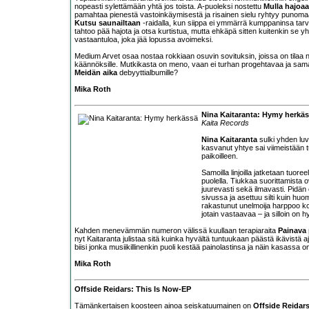
nopeasti sylettämään yhtä jos toista. A-puoleksi nostettu
Mulla hajoaa
pamahtaa pienestä vastoinkäymisestä ja risainen sielu ryhtyy punoma
Kutsu saunailtaan
-raidalla, kun siippa ei ymmärrä kumppaninsa tar
tahtoo pää hajota ja otsa kurtistua, mutta ehkäpä sitten kuitenkin se y
vastaantuloa, joka jää lopussa avoimeksi.
Medium Arvet osaa nostaa rokkiaan osuvin sovituksin, joissa on tilaa nii
käännöksille. Mutkikasta on meno, vaan ei turhan progehtavaa ja sama pä
Meidän aika
debyyttialbumille?
Mika Roth
Nina Kaitaranta: Hymy herkä
Kaita Records
Nina Kaitaranta
sulki yhden lu
kasvanut yhtye sai viimeistään
paikoilleen.
Samoilla linjoilla jatketaan tuoree
puolella. Tiukkaa suorittamista 
juurevasti sekä ilmavasti. Pidän
sivussa ja asettuu silti kuin h
rakastunut unelmoija harppoo k
jotain vastaavaa – ja silloin on
Kahden menevämmän numeron välissä kuullaan terapiaraita
Painava 
nyt Kaitaranta julistaa sitä kuinka hyvältä tuntuukaan päästä ikävistä ajat
biisi jonka musiikillinenkin puoli kestää painolastinsa ja näin kasassa
Mika Roth
Offside Reidars: This Is Now-EP
Tämänkertaisen koosteen ainoa seiskatuumainen on
Offside Reidar