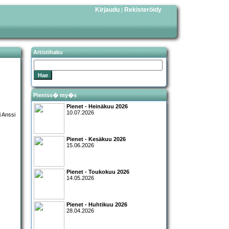
Kirjaudu
Rekisteröidy
|
Artistihaku
Pieniss� my�s
Pienet - Heinäkuu 2026
10.07.2026
Pienet - Kesäkuu 2026
15.06.2026
Pienet - Toukokuu 2026
14.05.2026
Pienet - Huhtikuu 2026
28.04.2026