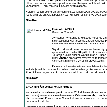
esirippuun saakka.
Entropiaa
vaihtaa tunnelmaa, vaihdetta ja maisem
fiiliksen kuiskiessa korviin vapauden viestiä. Kertoja voisi tehdä kaik
vapaasti jos…, niin, mitä jos. Haaveet ovat rajattomia.
Helsinki Panicin soundi on veikeän rohkea, ilahduttavan lavea ja eläväi
nämä biisit ole silkkoja tapetteja, vaan kumpikin sinkun siivu avaa kehit
Mika Roth
Kiviranta: ÄPÄRÄ
Suolavesi Records
Jyrkkenee, jyrkkenee ja kolkkous korostuu vai
paiskasi uudet viisi raitaansa vasten kasvoja. 
materiaali saa kukkia aiempaa runsaampana.
Syystä tai toisesta viime kesän lopulla ilmestyn
uppoaa tuttuun malliin.
Klapit
kolisuttelevat min
Tekstien puolella spoken wordin julistus, uuden 
kiinni.
Äpärä
n groovaava jyrnytys ta-ta-takoo 
vähintäänkin nimensä veroinen provokaattori.
Kiviranta tunkee näennäisen karut biisinsä pul
kaikelle ja kaikille, toisaalta loistavien one-linereiden rypälepommit osu
ÄPÄRÄ tuntuu jo johtavan kohti seuraavaa lukua – mikä se sitten onka
Mika Roth
LAUA RIP: Älä seuraa ketään / Ruusu
Kuvataiteilija
Laura Nevanperä
n vuonna 2019 aloittama yhden hengen 
kun toissa joulukuussa kasettikoosteessa
Keho on ruumis, ruumis o
olen onneton
EP tuli vastaan. Sama dark trapin, spoken wordin, industr
uudella tuplasinkulla.
Ensimmäisenä kuultava
Älä seuraa ketään
on soundimaisemiltaan ahd