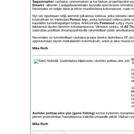
Sagastrophe
n rauhaisa, unenomainen ja kai hiukan progehtavakin pop
Dreams
-albumin. Laulaja/lauluntekijän taustalla operoivasta ryhmästä 
Nevertales on neljän biisin ja intron muodostama kokonaisuus, vaan m
Nyt siis niputetaan neljä aiemmin julkaistua sinkkua, jotka kiistatta r
koukukkain on mielestäni
Poison Ivy
n, jonka tummasti vellova pinta 
kauniiden tunnelmapalojen ketjua. Ankkuriraita
Firewood
syttyy myös h
liekkiensä täyden lämmön kohottamisessa. Viimeisin sinkku, eli
All T
saavuttaa puolittain dreampopahtavilla rakenteillaan jotain ainutlaatuist
Nevertales on tunnelmiltaan rauhaisa ja jopa öiseksi laskettava EP, j
uppoutumaan täysin matkalaisten kokemuksiin, onkin jo aika nousta ki
Mika Roth
S
Tu
F
t
s
t
S
H
L
r
s
s
Aurinko polttaa ulos yön (gone fishing)
kertoo kytkimen nostamises
pienen protestiviban haistattaessa kaikella urbaanille pitkät. Hiukan rytm
Mika Roth