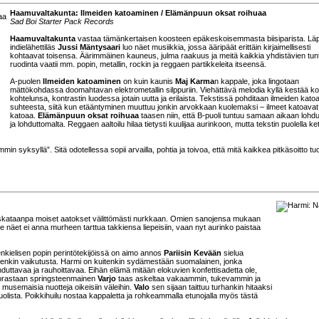
Haamuvaltakunta: Ilmeiden katoaminen / Elämänpuun oksat roihuaa
Sad Boi Starter Pack Records
Haamuvaltakunta
vastaa tämänkertaisen koosteen epäkeskoisemmasta biisiparista. Läp
indielähettiläs
Jussi Mäntysaari
luo näet musiikkia, jossa ääripäät erittäin kirjaimellisesti
kohtaavat toisensa. Äärimmäinen kauneus, julma raakuus ja meitä kaikkia yhdistävien tun
ruodinta vaatii mm. popin, metallin, rockin ja reggaen partikkeleita itseensä.
A-puolen
Ilmeiden katoaminen
on kuin kaunis
Maj Karma
n kappale, joka lingotaan
mättökohdassa doomahtavan elektrometallin silppuriin. Viehättävä melodia kyllä kestää k
kohtelunsa, kontrastin luodessa jotain uutta ja erilaista. Tekstissä pohditaan ilmeiden kato
suhteesta, siitä kun etääntyminen muuttuu jonkin arvokkaan kuolemaksi – ilmeet katoavat
katoaa.
Elämänpuun oksat roihuaa
taasen niin, että B-puoli tuntuu samaan aikaan lohdul
ja lohduttomalta. Reggaen aaltoilu hilaa tietysti kuulijaa aurinkoon, mutta tekstin puolella ke
yksyllä”. Sitä odotellessa sopii arvailla, pohtia ja toivoa, että mitä kaikkea pitkäsoitto t
 viskataanpa moiset aatokset välittömästi nurkkaan. Omien sanojensa mukaan
 näet ei anna murheen tarttua takkiensa liepeisiin, vaan nyt aurinko paistaa
enkielisen popin perintötekijöissä on aimo annos
Pariisin Kevään
sielua
tenkin vaikutusta. Harmi on kuitenkin sydämestään suomalainen, jonka
hduttavaa ja rauhoittavaa. Eihän elämä mitään elokuvien konfettisadetta ole,
Suorastaan springsteenmainen
Varjo
taas askeltaa vakaammin, tukevammin ja
musemaisia nuotteja oikeisiin väleihin.
Valo
sen sijaan taittuu turhankin hitaaksi
ista. Poikkihuilu nostaa kappaletta ja rohkeammalla etunojalla myös tästä