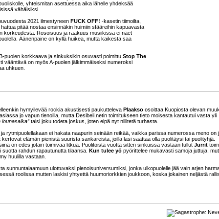
B-puoliskolle, yhteismitan asettuessa aika lähelle yhdeksää
sissä vähäisiksi.
ppuvuodesta 2021 ilmestyneen
FUCK OFF!
-kasetin tiimoilta,
ä hattua pitää nostaa ensinnäkin huimiin sfääreihin kapuavasta
on korkeudesta. Rosoisuus ja raakuus musiikissa ei näet
puolella. Äänenpaine on kyllä huikea, mutta kaikesta saa
B-puolen korkkaava ja sinkuksikin osuvasti poimittu
Stop The
llisti vääntävä on myös A-puolen jälkimmäiseksi numeroksi
kaa uhkuen.
lleenkin hymyilevää rockia akustisesti paukutteleva
Plaakso
osoittaa Kuopiosta olevan muu
siassa jo vapun tienoilla, mutta Desibeli.netin toimitukseen tieto moisesta kantautui vasta yli
n lounasaika”
taisi joku todeta joskus, joten eipä nyt nillitetä turhasta.
aina ja rytmipuolellakaan ei hakata naapurin seinään reikää, vaikka parissa numerossa meno on 
kertovat elämän pienistä suurista sankareista, joilla lasi saattaa olla puolitäysi tai puolityhjä.
 siinä on edes jotain toimivaa litkua. Puolitoista vuotta sitten sinkuissa vastaan tullut
Jurrit
toim
 suotta rahdun rapautunutta tilaansa.
Kun tulee yö
pyörittelee mukavasti samoja juttuja, mut
y huulilla vastaan.
lasta sunnuntaiaamuun ulottuvaksi pienoisuniversumiksi, jonka ulkopuolelle jää vain arjen harm
essä roolissa mutten laskisi yhtyettä huumoriorkkien joukkoon, koska jokainen neljästä ralli