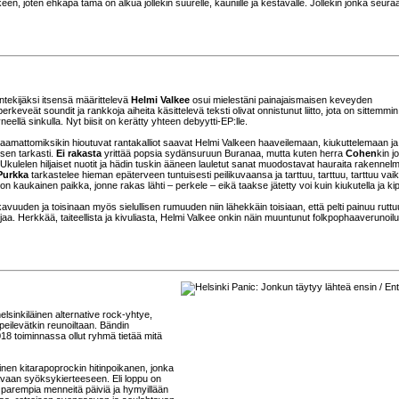
, joten ehkäpä tämä on alkua jollekin suurelle, kauniille ja kestävälle. Jollekin jonka seur
ntekijäksi itsensä määrittelevä
Helmi Valkee
osui mielestäni painajaismaisen keveyden
erkeveät soundit ja rankkoja aiheita käsittelevä teksti olivat onnistunut liitto, jota on sittemmin
eellä sinkulla. Nyt biisit on kerätty yhteen debyytti-EP:lle.
vaamattomiksikin hioutuvat rantakalliot saavat Helmi Valkeen haaveilemaan, kiukuttelemaan ja
sen tarkasti.
Ei rakasta
yrittää popsia sydänsuruun Buranaa, mutta kuten herra
Cohen
kin jo
. Ukulelen hiljaiset nuotit ja hädin tuskin ääneen lauletut sanat muodostavat hauraita rakennelm
Purkka
tarkastelee hieman epäterveen tuntuisesti peilikuvaansa ja tarttuu, tarttuu, tarttuu vai
on kaukainen paikka, jonne rakas lähti – perkele – eikä taakse jätetty voi kuin kiukutella ja kipr
uden ja toisinaan myös sielullisen rumuuden niin lähekkäin toisiaan, että pelti painuu ruttu
anjaa. Herkkää, taiteellista ja kivuliasta, Helmi Valkee onkin näin muuntunut folkpophaaverunoil
elsinkiläinen alternative rock-yhtye,
epeilevätkin reunoiltaan. Bändin
018 toiminnassa ollut ryhmä tietää mitä
en kitarapoprockin hitinpoikanen, jonka
tavaan syöksykierteeseen. Eli loppu on
 parempia menneitä päiviä ja hymyillään