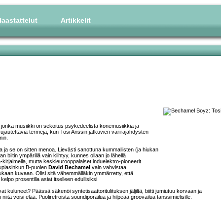
aastattelut
Artikkelit
jonka musiikki on sekoitus psykedeelistä konemusiikkia ja
ujautettavia termejä, kun Tosi Anssin jatkuvien väriräjähdysten
min.
 ja se on sitten menoa. Lievästi sanottuna kummallisten (ja hiukan
biitin ympärillä vain kiihtyy, kunnes ollaan jo lähellä
irjaimella, mutta keskieurooppalaiset induelektro-pioneerit
Tuplasinkun B-puolen
David Bechamel
vain vahvistaa
ukaan kuvaan. Olisi sitä vähemmälläkin ymmärretty, että
po prosentilla asiat itselleen edullisiksi.
vat kuluneet? Päässä säkenöi syntetisaattoritulituksen jäljiltä, biitti jumiutuu korvaan ja
tä voisi elää. Puoliretroista soundiporailua ja hilpeää groovailua tanssimielisille.