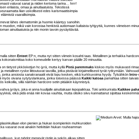
masti valuvat sanat ja niiden kertoma tarina… hrrr!
isen erilaista, omaa ja ainutlaatuista. Tekstissä
seuraamatta liian uskollisesti edes karismaattisimpia
– eläimistä vaarallisimpia.
henevat lähes olemattomiin ja huomio kääntyy sanoihin.
n muodon, mikä vain korostaa henkistä autiomaan kaltaista tyhjyyttä, kunnes viimeisen minu
attoman ainutlaatuista ja niin monin tavoin pysäyttävää.
amalla sitten
Enteet
EP:n, mutta nyt sitten viimein kosahti taas. Metallinen ja terhakka hardcor
ja kokonaismittaa koko komeudelle kertyy karvan päälle 20 minuuttia.
n
on tietysti ykkösketjun hc-jyrä, mutta kyllä
Pistä paremmaks
kiskoo myös mukavasti rimaa
metallinen ryske liittoutuvat tavoilla, jotka pistävät kirjaimellisesti tyrät rytkymään. Vahvuu
ö, jonka ansiosta sanakranaatit eivät lopu kesken, eikä kurkkuvoima hyydy. Tylsähkön
Intro
-
mii myös oivana sytytyslankana, jonka toisessa päässä
Kaikki katoaa
pamahtaa sitten taivaisi
s keikoilla, sillä näinhän hardcore-setin pitääkin käynnistyä.
hva jyräys, joka ei anna kuulijalle ainuttakaan lepopaikkaa. Toki ankkuriraita
Kaikkee pah
pyykkiä, eikä pidä enää niin kovaa vauhtia, mutta olisiko siivu kannattanut sijoittaa keskemmäl
uplasinkullaan elon pienien ja hiukan isompienkin muhkuroiden
aikka vasarat ovat ainakin hetkittäin hiukan rouheamman
isuus, kun tahdot menevät ristiin ja sekös alkaa sitten