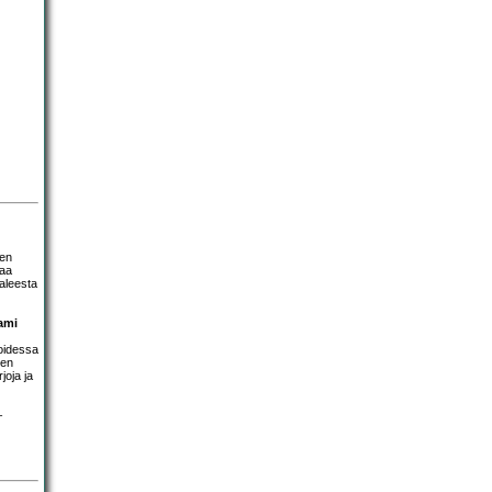
den
saa
paleesta
ami
soidessa
nen
joja ja
–