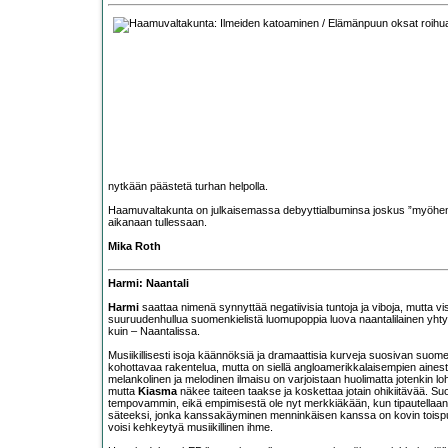
nytkään päästetä turhan helpolla.
Haamuvaltakunta on julkaisemassa debyyttialbuminsa joskus ”myöhemmin s
aikanaan tullessaan.
Mika Roth
Harmi: Naantali
Harmi
saattaa nimenä synnyttää negatiivisia tuntoja ja viboja, mutta
suuruudenhullua suomenkielistä luomupoppia luova naantalilainen yhtye
kuin – Naantalissa.
Musiikillisesti isoja käännöksiä ja dramaattisia kurveja suosivan suom
kohottavaa rakentelua, mutta on siellä angloamerikkalaisempien aines
melankolinen ja melodinen ilmaisu on varjoistaan huolimatta jotenkin lo
mutta
Kiasma
näkee taiteen taakse ja koskettaa jotain ohikiitävää. 
tempovammin, eikä empimisestä ole nyt merkkiäkään, kun tipautellaan 
säteeksi, jonka kanssakäyminen menninkäisen kanssa on kovin toispuol
voisi kehkeytyä musiikillinen ihme.