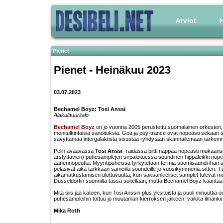
Arviot
H
Pienet
Pienet - Heinäkuu 2023
03.07.2023
Bechamel Boyz: Tosi Anssi
Alakulttuuritalo
Bechamel Boyz
on jo vuonna 2005 perustettu suomalainen orkesteri, 
monitulkintaisia sanoituksia. Goa ja psy-trance ovat nopeasti sekaan s
sävyttämää intergalaktista sisustaa ryhdytään skannailemaan tarkem
Pelin avaavassa
Tosi Anssi
-raidassa biitti nappaa nopeasti mukaansa
ärstyttävien) puhesamplejen sirpaloituessa soundinen hippaleikki nopean 
äänennopeutta. Myyntipuheissa tyrkytetään termiä suomisaundi ihan a-k
pelasivat aika tarkkaan samoilla soundeille jo vuosikymmeniä sitten. 
aikamatkustamisen ulottuvuutta, kun saksankieliset samplet tulevat m
Düsseldorfin suunnilta tässä soitellaan, mutta Bechamel Boyz kääntää kel
Mitä siis jää käteen, kun Tosi Anssin plus yksitoista ja puoli minuuttia o
puhesampleihin tottuu jo muutaman kierroksen jälkeen, vaikka ilmankin nii
Mika Roth