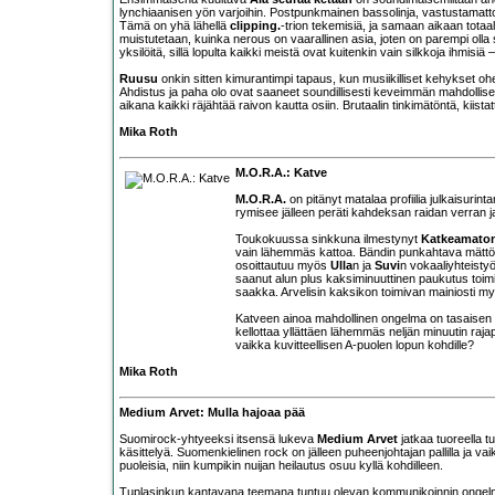
lynchiaanisen yön varjoihin. Postpunkmainen bassolinja, vastustamatto
Tämä on yhä lähellä
clipping.
-trion tekemisiä, ja samaan aikaan totaal
muistutetaan, kuinka nerous on vaarallinen asia, joten on parempi olla 
yksilöitä, sillä lopulta kaikki meistä ovat kuitenkin vain silkkoja ihmisiä 
Ruusu
onkin sitten kimurantimpi tapaus, kun musiikilliset kehykset o
Ahdistus ja paha olo ovat saaneet soundillisesti keveimmän mahdollise
aikana kaikki räjähtää raivon kautta osiin. Brutaalin tinkimätöntä, kiist
Mika Roth
M.O.R.A.: Katve
M.O.R.A.
on pitänyt matalaa profiilia julkaisurint
rymisee jälleen peräti kahdeksan raidan verran 
Toukokuussa sinkkuna ilmestynyt
Katkeamato
vain lähemmäs kattoa. Bändin punkahtava mättö ja 
osoittautuu myös
Ulla
n ja
Suvi
n vokaaliyhteisty
saanut alun plus kaksiminuuttinen paukutus toi
saakka. Arvelisin kaksikon toimivan mainiosti myö
Katveen ainoa mahdollinen ongelma on tasaisen va
kellottaa yllättäen lähemmäs neljän minuutin raja
vaikka kuvitteellisen A-puolen lopun kohdille?
Mika Roth
Medium Arvet: Mulla hajoaa pää
Suomirock-yhtyeeksi itsensä lukeva
Medium Arvet
jatkaa tuoreella t
käsittelyä. Suomenkielinen rock on jälleen puheenjohtajan pallilla ja v
puoleisia, niin kumpikin nuijan heilautus osuu kyllä kohdilleen.
Tuplasinkun kantavana teemana tuntuu olevan kommunikoinnin ongelmall