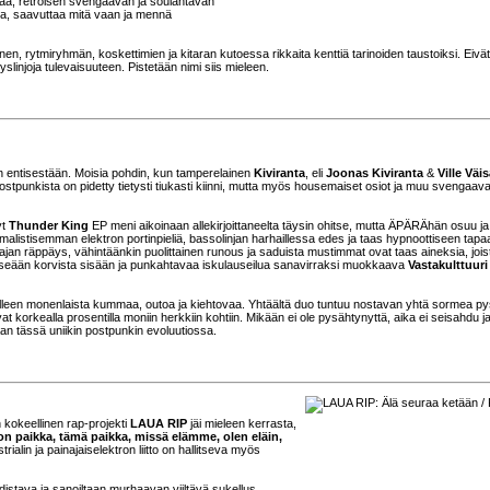
aa, retroisen svengaavan ja soulahtavan
kea, saavuttaa mitä vaan ja mennä
nen, rytmiryhmän, koskettimien ja kitaran kutoessa rikkaita kenttiä tarinoiden taustoiksi. Eivä
yslinjoja tulevaisuuteen. Pistetään nimi siis mieleen.
n entisestään. Moisia pohdin, kun tamperelainen
Kiviranta
, eli
Joonas Kiviranta
&
Ville Väi
Postpunkista on pidetty tietysti tiukasti kiinni, mutta myös housemaiset osiot ja muu svengaav
yt
Thunder King
EP meni aikoinaan allekirjoittaneelta täysin ohitse, mutta ÄPÄRÄhän osuu ja
imalistisemman elektron portinpieliä, bassolinjan harhaillessa edes ja taas hypnoottiseen tap
ajan räppäys, vähintäänkin puolittainen runous ja saduista mustimmat ovat taas aineksia, jois
itseään korvista sisään ja punkahtavaa iskulauseilua sanavirraksi muokkaava
Vastakulttuuri
lolleen monenlaista kummaa, outoa ja kiehtovaa. Yhtäältä duo tuntuu nostavan yhtä sormea p
vat korkealla prosentilla moniin herkkiin kohtiin. Mikään ei ole pysähtynyttä, aika ei seisahdu j
an tässä uniikin postpunkin evoluutiossa.
kokeellinen rap-projekti
LAUA RIP
jäi mieleen kerrasta,
n paikka, tämä paikka, missä elämme, olen eläin,
ialin ja painajaiselektron liitto on hallitseva myös
istava ja sanoiltaan murhaavan viiltävä sukellus