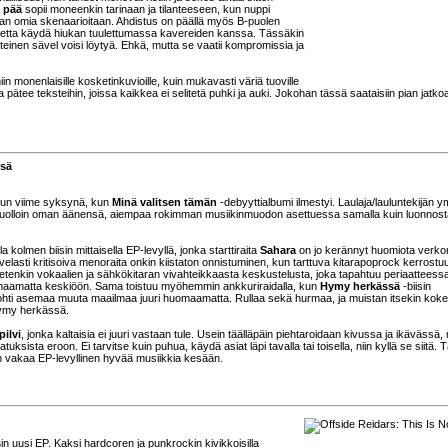
 pää
sopii moneenkin tarinaan ja tilanteeseen, kun nuppi
an omia skenaarioitaan. Ahdistus on päällä myös B-puolen
vetta käydä hiukan tuulettumassa kavereiden kanssa. Tässäkin
hteinen sävel voisi löytyä. Ehkä, mutta se vaatii kompromissia ja
n monenlaisille kosketinkuvioille, kuin mukavasti väriä tuoville
tee teksteihin, joissa kaikkea ei selitetä puhki ja auki. Jokohan tässä saataisiin pian jatko
ssä
vun viime syksynä, kun
Minä valitsen tämän
-debyyttialbumi ilmestyi. Laulaja/lauluntekijän ym
 tuolloin oman äänensä, aiempaa rokimman musiikinmuodon asettuessa samalla kuin luonnos
lla kolmen biisin mittaisella EP-levyllä, jonka starttiraita
Sahara
on jo kerännyt huomiota verko
ovelasti kritisoiva menoraita onkin kiistaton onnistuminen, kun tarttuva kitarapoprock kerrostu
 etenkin vokaalien ja sähkökitaran vivahteikkaasta keskustelusta, joka tapahtuu periaatteess
uomaamatta keskiöön. Sama toistuu myöhemmin ankkuriraidalla, kun
Hymy herkässä
-biisin
ohti asemaa muuta maailmaa juuri huomaamatta. Rullaa sekä hurmaa, ja muistan itsekin kok
 hymy herkässä.
pilvi
, jonka kaltaisia ei juuri vastaan tule. Usein täälläpäin piehtaroidaan kivussa ja ikävässä,
uksista eroon. Ei tarvitse kuin puhua, käydä asiat läpi tavalla tai toisella, niin kyllä se siitä. 
 on vakaa EP-levyllinen hyvää musiikkia kesään.
s
in uusi EP. Kaksi hardcoren ja punkrockin kivikkoisilla