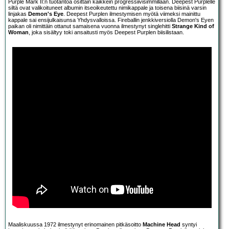
Purple Mark II:n tuotantoa osittain kaikkein progressiivisimmillaan. Deepest Purplelle
siltä ovat valikoituneet albumin itseoikeutettu nimikappale ja toisena biisinä varsin
linjakas
Demon's Eye
. Deepest Purplen ilmestymisen myötä viimeksi mainittu
kappale sai ensijulkaisunsa Yhdysvalloissa. Fireballin jenkkiversiolla Demon's Eyen
paikan oli nimittäin ottanut samaisena vuonna ilmestynyt singlehitti
Strange Kind of
Woman
, joka sisältyy toki ansaitusti myös Deepest Purplen biisilistaan.
Maaliskuussa 1972 ilmestynyt erinomainen pitkäsoitto
Machine Head
syntyi