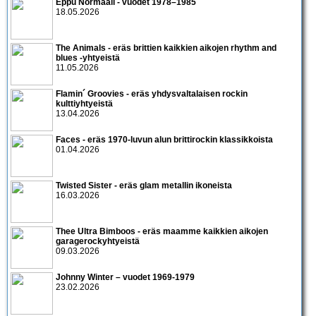
Eppu Normaali - vuodet 1978–1985
18.05.2026
The Animals - eräs brittien kaikkien aikojen rhythm and
blues -yhtyeistä
11.05.2026
Flamin´ Groovies - eräs yhdysvaltalaisen rockin
kulttiyhtyeistä
13.04.2026
Faces - eräs 1970-luvun alun brittirockin klassikkoista
01.04.2026
Twisted Sister - eräs glam metallin ikoneista
16.03.2026
Thee Ultra Bimboos - eräs maamme kaikkien aikojen
garagerockyhtyeistä
09.03.2026
Johnny Winter – vuodet 1969-1979
23.02.2026