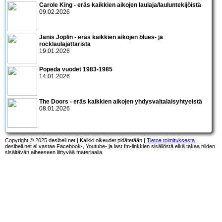
Carole King - eräs kaikkien aikojen laulaja/lauluntekijöistä
09.02.2026
Janis Joplin - eräs kaikkien aikojen blues- ja
rocklaulajattarista
19.01.2026
Popeda vuodet 1983-1985
14.01.2026
The Doors - eräs kaikkien aikojen yhdysvaltalaisyhtyeistä
08.01.2026
Copyright © 2025 desibeli.net | Kaikki oikeudet pidätetään |
Tietoa toimituksesta
desibeli.net ei vastaa Facebook-, Youtube- ja last.fm-linkkien sisällöstä eikä takaa niiden
sisältävän aiheeseen liittyvää materiaalia.