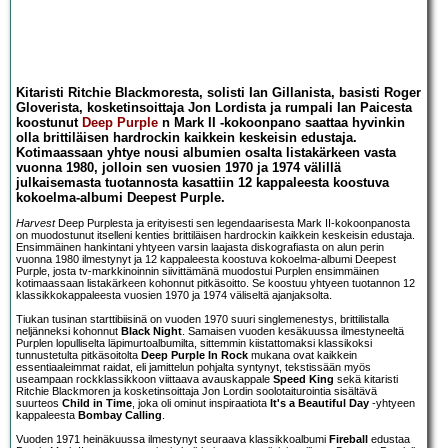
Kitaristi Ritchie Blackmoresta, solisti Ian Gillanista, basisti Roger
Gloverista, kosketinsoittaja Jon Lordista ja rumpali Ian Paicesta
koostunut
Deep Purple
n Mark II -kokoonpano saattaa hyvinkin
olla brittiläisen hardrockin kaikkein keskeisin edustaja.
Kotimaassaan yhtye nousi albumien osalta listakärkeen vasta
vuonna 1980, jolloin sen vuosien 1970 ja 1974 välillä
julkaisemasta tuotannosta kasattiin 12 kappaleesta koostuva
kokoelma-albumi Deepest Purple.
Harvest
Deep Purplesta ja erityisesti sen legendaarisesta Mark II-kokoonpanosta
on muodostunut itselleni kenties brittiläisen hardrockin kaikkein keskeisin edustaja.
Ensimmäinen hankintani yhtyeen varsin laajasta diskografiasta on alun perin
vuonna 1980 ilmestynyt ja 12 kappaleesta koostuva kokoelma-albumi Deepest
Purple, josta tv-markkinoinnin siivittämänä muodostui Purplen ensimmäinen
kotimaassaan listakärkeen kohonnut pitkäsoitto. Se koostuu yhtyeen tuotannon 12
klassikkokappaleesta vuosien 1970 ja 1974 väliseltä ajanjaksolta.
Tiukan tusinan starttibiisinä on vuoden 1970 suuri singlemenestys, brittilistalla
neljänneksi kohonnut
Black Night
. Samaisen vuoden kesäkuussa ilmestyneeltä
Purplen lopulliselta läpimurtoalbumilta, sittemmin kiistattomaksi klassikoksi
tunnustetulta pitkäsoitolta
Deep Purple In Rock
mukana ovat kaikkein
essentiaaleimmat raidat, eli jamittelun pohjalta syntynyt, tekstissään myös
useampaan rockklassikkoon viittaava avauskappale
Speed King
sekä kitaristi
Ritchie Blackmoren ja kosketinsoittaja Jon Lordin soolotaiturointia sisältävä
suurteos
Child in Time
, joka oli ominut inspiraatiota
It's a Beautiful Day
-yhtyeen
kappaleesta
Bombay Calling
.
Vuoden 1971 heinäkuussa ilmestynyt seuraava klassikkoalbumi
Fireball
edustaa