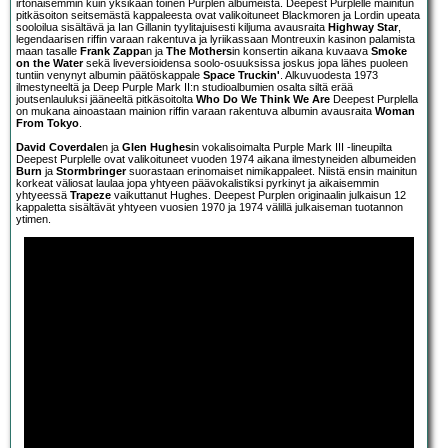
irtonaisemmin kuin yksikään toinen Purplen albumeista. Deepest Purplelle mainitun
pitkäsoiton seitsemästä kappaleesta ovat valikoituneet Blackmoren ja Lordin upeata
sooloilua sisältävä ja Ian Gillanin tyylitajuisesti kiljuma avausraita
Highway Star
,
legendaarisen riffin varaan rakentuva ja lyriikassaan Montreuxin kasinon palamista
maan tasalle
Frank Zappa
n ja
The Mothers
in konsertin aikana kuvaava
Smoke
on the Water
sekä liveversioidensa soolo-osuuksissa joskus jopa lähes puoleen
tuntiin venynyt albumin päätöskappale
Space Truckin'
. Alkuvuodesta 1973
ilmestyneeltä ja Deep Purple Mark II:n studioalbumien osalta siltä erää
joutsenlauluksi jääneeltä pitkäsoitolta
Who Do We Think We Are
Deepest Purplella
on mukana ainoastaan mainion riffin varaan rakentuva albumin avausraita
Woman
From Tokyo
.
David Coverdale
n ja
Glen Hughes
in vokalisoimalta Purple Mark III -lineupilta
Deepest Purplelle ovat valikoituneet vuoden 1974 aikana ilmestyneiden albumeiden
Burn
ja
Stormbringer
suorastaan erinomaiset nimikappaleet. Niistä ensin mainitun
korkeat väliosat laulaa jopa yhtyeen päävokalistiksi pyrkinyt ja aikaisemmin
yhtyeessä
Trapeze
vaikuttanut Hughes. Deepest Purplen originaalin julkaisun 12
kappaletta sisältävät yhtyeen vuosien 1970 ja 1974 välillä julkaiseman tuotannon
ytimen.