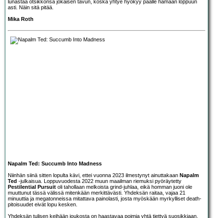
lunastaa otsikkonsa jokaisen tavun, koska yhtye hyökyy päälle hamaan loppuun
asti. Näin sitä pitää.
Mika Roth
Napalm Ted: Succumb Into Madness
Niinhän siinä sitten lopulta kävi, ettei vuonna 2023 ilmestynyt ainuttakaan
Napalm
Ted
-julkaisua. Loppuvuodesta 2022 muun maailman riemuksi pyöräytetty
Pestilential Pursuit
oli tahollaan melkoista grind-juhlaa, eikä homman juoni ole
muuttunut tässä välissä mitenkään merkittävästi. Yhdeksän raitaa, vajaa 21
minuuttia ja megatonneissa mitattava painolasti, josta myöskään myrkylliset death-
pitoisuudet eivät lopu kesken.
Yhdeksän tulisen keihään joukosta on haastavaa poimia yhtä tiettyä suosikkiaan,