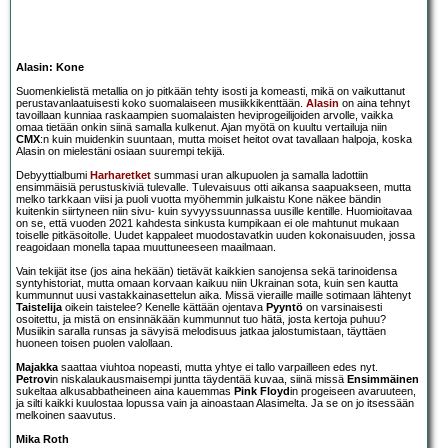
Alasin: Kone
Suomenkielistä metallia on jo pitkään tehty isosti ja komeasti, mikä on vaikuttanut
perustavanlaatuisesti koko suomalaiseen musiikkikenttään.
Alasin
on aina tehnyt
tavoillaan kunniaa raskaampien suomalaisten heviprogeilijoiden arvolle, vaikka
omaa tietään onkin siinä samalla kulkenut. Ajan myötä on kuultu vertailuja niin
CMX
:n kuin muidenkin suuntaan, mutta moiset heitot ovat tavallaan halpoja, koska
Alasin on mielestäni osiaan suurempi tekijä.
Debyyttialbumi
Harharetket
summasi uran alkupuolen ja samalla ladottiin
ensimmäisiä perustuskiviä tulevalle. Tulevaisuus otti aikansa saapuakseen, mutta
melko tarkkaan viisi ja puoli vuotta myöhemmin julkaistu Kone näkee bändin
kuitenkin siirtyneen niin sivu- kuin syvyyssuunnassa uusille kentille. Huomioitavaa
on se, että vuoden 2021 kahdesta sinkusta kumpikaan ei ole mahtunut mukaan
toiselle pitkäsoitolle. Uudet kappaleet muodostavatkin uuden kokonaisuuden, jossa
reagoidaan monella tapaa muuttuneeseen maailmaan.
Vain tekijät itse (jos aina hekään) tietävät kaikkien sanojensa sekä tarinoidensa
syntyhistoriat, mutta omaan korvaan kaikuu niin Ukrainan sota, kuin sen kautta
kummunnut uusi vastakkainasettelun aika. Missä vieraille maille sotimaan lähtenyt
Taistelija
oikein taistelee? Kenelle kättään ojentava
Pyyntö
on varsinaisesti
osoitettu, ja mistä on ensinnäkään kummunnut tuo hätä, josta kertoja puhuu?
Musiikin saralla runsas ja sävyisä melodisuus jatkaa jalostumistaan, täyttäen
huoneen toisen puolen valollaan.
Majakka
saattaa viuhtoa nopeasti, mutta yhtye ei tallo varpailleen edes nyt.
Petrov
in niskalaukausmaisempi juntta täydentää kuvaa, siinä missä
Ensimmäinen
sukeltaa alkusabbatheineen aina kauemmas
Pink Floyd
in progeiseen avaruuteen,
ja silti kaikki kuulostaa lopussa vain ja ainoastaan Alasimelta. Ja se on jo itsessään
melkoinen saavutus.
Mika Roth