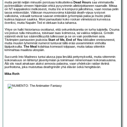
mutta peräti neljän minuutin porstuaa kolisutteleva
Dead Hours
saa vimmaisella
pyörinnällään virneen hiipimään ehkä pysyvimmin allekirjoittaneen naamalle. Mittaa
on NT-kappaleeksi melkoisesti, mutta trio ei kompuroi jalkoihinsa, vaan nostaa pelin
tasoa entisestään. Väliosan muunnosvoima kääntää death-vipua rystyset
valkoisina, vokaalit tuntuvat saavan entistäkin jyrkempää paloa ja muoto pitää
kutinsa loppuun saakka. Moni pamauttaisi koko roskan viimeisissä kurveissa
överiksi, mutta Napalm Ted ei olekaan kuka tahansa.
Yhtye on halki historiansa osoittanut, että sekuntiviisareita on turha tuijotella. Osuma
voi joskus tulla minuutissa, toisinaan taas kolmessa, tai vaikka neljässä. Grindin
säännöt eivät tuo säännöllisyyttä tullessaan ja se on vain positiivinen asia.
Tiiviimpien pamausten joukosta
Start of Me, End of You
kikkailee onnistuneesti,
mutta muuten lyhemmät numerot tuntuvat tällä erää useamminkin vinhoilta
läpijuoksuilta.
The Meal
kolahtaa komeasti tolppaan, mutta taitaa sittenkin
kimmahtaa maalista ulospäin.
Succumb Into Madness tuntui alussa jopa lievältä pettymykseltä, mutta sittemmin
kokonaisuus on lähtenyt jäsentymään ja toimimaan nimenomaan kokonaisuutena.
Älä siis nauti ainakaan aluksi annosta palasina, vaan yhdeksän raidan tiiviinä
juurihoitona, joka muistuttaa deathgrindin yhä elävän sekä hengittävän.
Mika Roth