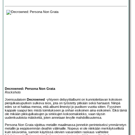
Decrowned: Persona Non Grata
Rockshots
Joensuulaisen
Decrowned
-yhtyeen debyyttialbumi on kunnioitettavan kokoisen
pienjulkaisuputken sulkeva teos, jota on työstetty pitkään sekä hartaasti. Niinpä
edes se ei haittaa menoa, että albumi ilmestyi jo puolisen vuotta sitten. Fyysinen
kappale saapui ties mistä toimitukseen ja onhan esikoinen aina esikoinen. Eikä tämä
ole mikään pikkujulkaisujen ja sinkkujen kokoomakiekko, vaan täysin
uudenkuuloista mäiskettä, joten annetaan levylle mahdollisuutensa.
Persona Non Grata sijoittuu metallin maailmassa jonnekin perinteiseksi ymmärretyn
metallin ja eeppisemmän deathin välimaille. Nopeus ei ole niinkään merkityksellistä
kuin iskuvoima, samoin käytössä olevien vasaroiden raskaus vaihtelee