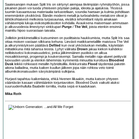
Saatesanojen mukaan Split Iris on siirtynyt aiempaa tiiviimpään ryhmätyöhön, jossa
jokainen jäsen voi tuoda yhteiseen pöytään paloja, ideoita ja ajatuksia. Yksissä
tuumiin kasaantuvaa materiaalia tarkastellaan, soundia haetaan ja kulmia pohditaan
enemmänkin yksikkönä. Bändin moderni metalli ja turboahdettu metalcore olivat jo
lähtökohtaisesti melkoista turpasaunaa, eivätkä tehomittarit näytä ainakaan
vähäisempiä lukuja esikoispitkäsoiton kohdalla. Avauksena maisemaan ammutaan
jo alkuvuodesta ilmestynyt sinkkupari
Purge
/
The Veil
, joista etenkin ensinnä
mainittu hipoo suorastaan taivaita.
Joillekin jenkkimetalliksi kutsuminen on puolittaista haukkumista, mutta Split Iris saa
ottaa moisen vastaan silkkana kehuna. Lievästi matikkametallille maistuva The Veil
ja alkurynnistyksen päättävä
Defiled
kun ovat ykkösluokan metallia, käytetään
mittatikkuna mitä tahansa teosta. Lyhyt väliraita
Drown
jakaa kiekon kahdeksi
nelibiisiseksi kokonaisuudeksi, jonka jälkimmäinen puolisko on alkua
mosaiikkisempi, progempi ja koukeroisempi. Samalla metallin raja-alueet peittyvät
luovuuden usviin ja etenkin lähemmäs kymmentä minuuttia kurottuva
Bloodred
Dusk
leikkii rohkeasti metallin hybriditulilla. Ankkuriraita
Flood
täydentää paketin
aitona balladina, mutta kaiken kuullun jälkeen jopa näin rohkea veto toimii
albumikokonaisuuden sävyisämpänä sulkijana.
Hurjasti tapahtuu kaikenlaista, ehkä hivenen liikaakin, mutta katson yhtyeen
vääntävän kasaan vähintäänkin torjuntavoiton. Bloodred Dusk vaikutti aluksi
suuruudenhullulta Baabelin tornilta, mutta sepä ei kaadukaan.
Mika Roth