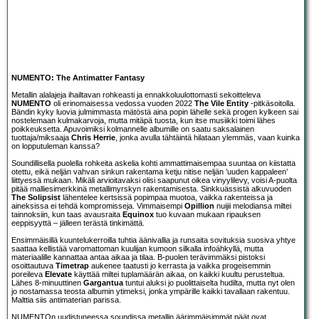
NUMENTO: The Antimatter Fantasy
Metallin alalajeja ihailtavan rohkeasti ja ennakkoluulottomasti sekoitteleva
NUMENTO
oli erinomaisessa vedossa vuoden 2022
The Vile Entity
-pitkäsoitolla.
Bändin kyky luovia julmimmasta mätöstä aina popin lähelle sekä progen kylkeen sai
nostelemaan kulmakarvoja, mutta mitäpä tuosta, kun itse musiikki toimi lähes
poikkeuksetta. Apuvoimiksi kolmannelle albumille on saatu saksalainen
tuottaja/miksaaja
Chris Herrie
, jonka avulla tähtäintä hilataan ylemmäs, vaan kuinka
on lopputuleman kanssa?
Soundillisella puolella rohkeita askelia kohti ammattimaisempaa suuntaa on kiistatta
otettu, eikä neljän vahvan sinkun rakentama ketju nitise neljän ’uuden kappaleen’
liittyessä mukaan. Mikäli arvioitavaksi olisi saapunut oikea vinyylilevy, voisi A-puolta
pitää malliesimerkkinä metallimyrskyn rakentamisesta. Sinkkuässistä alkuvuoden
The Solipsist
lähentelee kertsissä popimpaa muotoa, vaikka rakenteissa ja
aineksissa ei tehdä kompromisseja. Vimmaisempi
Opillion
nuijii melodiansa miltei
tainnoksiin, kun taas avausraita
Equinox
tuo kuvaan mukaan ripauksen
eeppisyyttä – jälleen terästä tinkimättä.
Ensimmäisillä kuuntelukerroilla tuhtia äänivallia ja runsaita sovituksia suosiva yhtye
saattaa kellistää varomattoman kuulijan kumoon silkalla infoähkyllä, mutta
materiaalille kannattaa antaa aikaa ja tilaa. B-puolen terävimmäksi pistoksi
osoittautuva
Timetrap
aukenee taatusti jo kerrasta ja vaikka progeisemmin
poreileva
Elevate
käyttää miltei tuplamäärän aikaa, on kaikki kuultu perusteltua.
Lähes 8-minuuttinen
Gargantua
tuntui aluksi jo puolittaiselta hudilta, mutta nyt olen
jo nostamassa teosta albumin ytimeksi, jonka ympärille kaikki tavallaan rakentuu.
Malttia siis antimaterian parissa.
NUMENTOn uudistuneessa soundissa metallin äärimmäisimmät päät ovat