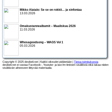
Mikko Alatalo: Se se on rokkii… ja sinfoniaa
13.03.2026
Omakustannealbumit – Maaliskuu 2026
11.03.2026
Whosagoodsong – WAGS Vol 1
05.03.2026
Copyright © 2025 desibeli.net | Kaikki oikeudet pidätetään |
Tietoa toimituksesta
desibeli.net ei vastaa Facebook-, Youtube- ja last.fm-linkkien sisällöstä eikä takaa niiden
sisältävän aiheeseen liittyvää materiaalia.