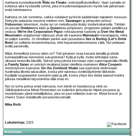
mahtavia kunnioittaneelle
Ride on Freaks
-esikoispitkäsoitolleen. Vaan samalla on
koittanut aika hyvästellä ryhmä, joka ei kuolemantapauksen myötä tule jatkamaan
enää toimintaansa.
Kaihoisa on siis tunnelma, vaikka oululaiset pyrkivät päättämään taipaleen nousuun.
Debyytin palasista nousivat mieleen mm.
Savatage
n ja pimeyden prinssi
Osbourne
n tekemiset, mutta nyt on melodisuutta lisätty tositarkoituksella. Tähtäin
on jossain
Dokken
ista itään ja
Queen
ista pohjoiseen, progeisten palojen pelaillessa
seassa.
We’re the Corporation Pigs
in rokkaavampi rypistely ja
Over the Metal
Mountain
in eeppisempi väliosuus eivät ole kaukana
Manowar
in kasariajasta, mikä
on paljon sanottu. Jo nimellään pankin auki posauttava
Sex is Boring (Let’s Drink
Beer)
on sellaista testamenttausta, ettei bayareamaisemmasta väliä. Nyt pelataan
isoilla panoksilla.
Mitäs ihmeellistä tuossa sitten on? Toki jokainen osaa kasaria lainailla ja tehdä
kunniaa/pilkkaa menneistä sukupolvista? Kyllä ja kyllä, mutta tehkääpä sama
oikeasti tarttuvilla biiseillä. Seksin tylsyydestä kerrotaan näet supernapakoilla riffeillä
ja
Family Satan
on selvästi oivaltanut jotain oleellista muinaisen
Alice Cooper
in
menestyksen kaavasta.
Do the Zomboid Shake
saa typerästä otsikostaan
huolimatta liikettä takasulkiin, koska peli rakentuu oveliin/älyttömiin liikkeisiin.
Kuulijalle tuupataankin tuomarin paita ja pilli, koska yhtye itse tietää taatusti kuinka
julkeaa metallikierrätystoiminta tällä erää on.
Nyt on turha puhua enää tulevasta, kun bändi on haudassa ja siinä se.
Jälkikirjoituksena Metal Penetration on kuitenkin järkyttävän hilpeä posautus ja
muodoistaan ylpeä metallijulistus, joka on juuri sellainen kuin on. Metal forever ja
cheers Oulun metalliselle porautumisvoimalle.
Mika Roth
Lukukertoja:
2323
Artistihaku