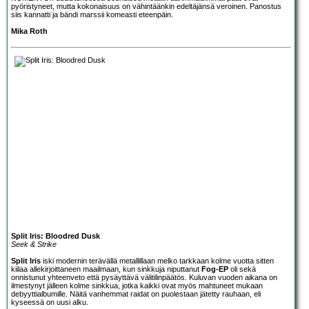
pyöristyneet, mutta kokonaisuus on vähintäänkin edeltäjänsä veroinen. Panostus
siis kannatti ja bändi marssii komeasti eteenpäin.
Mika Roth
Split Iris: Bloodred Dusk
Seek & Strike
Split Iris
iski modernin terävällä metallillaan melko tarkkaan kolme vuotta sitten
kiilaa allekirjoittaneen maailmaan, kun sinkkuja niputtanut
Fog-EP
oli sekä
onnistunut yhteenveto että pysäyttävä välitilinpäätös. Kuluvan vuoden aikana on
ilmestynyt jälleen kolme sinkkua, jotka kaikki ovat myös mahtuneet mukaan
debyyttialbumille. Näitä vanhemmat raidat on puolestaan jätetty rauhaan, eli
kyseessä on uusi alku.