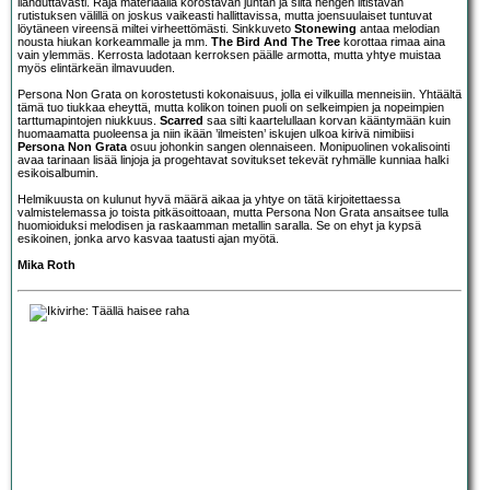
ilahduttavasti. Raja materiaalia korostavan juntan ja siitä hengen litistävän
rutistuksen välillä on joskus vaikeasti hallittavissa, mutta joensuulaiset tuntuvat
löytäneen vireensä miltei virheettömästi. Sinkkuveto
Stonewing
antaa melodian
nousta hiukan korkeammalle ja mm.
The Bird And The Tree
korottaa rimaa aina
vain ylemmäs. Kerrosta ladotaan kerroksen päälle armotta, mutta yhtye muistaa
myös elintärkeän ilmavuuden.
Persona Non Grata on korostetusti kokonaisuus, jolla ei vilkuilla menneisiin. Yhtäältä
tämä tuo tiukkaa eheyttä, mutta kolikon toinen puoli on selkeimpien ja nopeimpien
tarttumapintojen niukkuus.
Scarred
saa silti kaartelullaan korvan kääntymään kuin
huomaamatta puoleensa ja niin ikään ’ilmeisten’ iskujen ulkoa kirivä nimibiisi
Persona Non Grata
osuu johonkin sangen olennaiseen. Monipuolinen vokalisointi
avaa tarinaan lisää linjoja ja progehtavat sovitukset tekevät ryhmälle kunniaa halki
esikoisalbumin.
Helmikuusta on kulunut hyvä määrä aikaa ja yhtye on tätä kirjoitettaessa
valmistelemassa jo toista pitkäsoittoaan, mutta Persona Non Grata ansaitsee tulla
huomioiduksi melodisen ja raskaamman metallin saralla. Se on ehyt ja kypsä
esikoinen, jonka arvo kasvaa taatusti ajan myötä.
Mika Roth