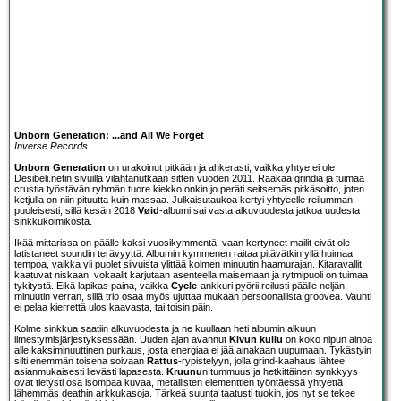
Unborn Generation: ...and All We Forget
Inverse Records
Unborn Generation
on urakoinut pitkään ja ahkerasti, vaikka yhtye ei ole
Desibeli.netin sivuilla vilahtanutkaan sitten vuoden 2011. Raakaa grindiä ja tuimaa
crustia työstävän ryhmän tuore kiekko onkin jo peräti seitsemäs pitkäsoitto, joten
ketjulla on niin pituutta kuin massaa. Julkaisutaukoa kertyi yhtyeelle reilumman
puoleisesti, sillä kesän 2018
Vøid
-albumi sai vasta alkuvuodesta jatkoa uudesta
sinkkukolmikosta.
Ikää mittarissa on päälle kaksi vuosikymmentä, vaan kertyneet mailit eivät ole
latistaneet soundin terävyyttä. Albumin kymmenen raitaa pitävätkin yllä huimaa
tempoa, vaikka yli puolet siivuista ylittää kolmen minuutin haamurajan. Kitaravallit
kaatuvat niskaan, vokaalit karjutaan asenteella maisemaan ja rytmipuoli on tuimaa
tykitystä. Eikä lapikas paina, vaikka
Cycle
-ankkuri pyörii reilusti päälle neljän
minuutin verran, sillä trio osaa myös ujuttaa mukaan persoonallista groovea. Vauhti
ei pelaa kierrettä ulos kaavasta, tai toisin päin.
Kolme sinkkua saatiin alkuvuodesta ja ne kuullaan heti albumin alkuun
ilmestymisjärjestyksessään. Uuden ajan avannut
Kivun kuilu
on koko nipun ainoa
alle kaksiminuuttinen purkaus, josta energiaa ei jää ainakaan uupumaan. Tykästyin
silti enemmän toisena soivaan
Rattus
-rypistelyyn, jolla grind-kaahaus lähtee
asianmukaisesti lievästi lapasesta.
Kruunu
n tummuus ja hetkittäinen synkkyys
ovat tietysti osa isompaa kuvaa, metallisten elementtien työntäessä yhtyettä
lähemmäs deathin arkkukasoja. Tärkeä suunta taatusti tuokin, jos nyt se tekee