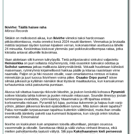
Ikivirhe: Täällä haisee raha
Mörssi Records
Siitäkin on melkoisesti aikaa, kun
Ikivirhe
viimeksi takoi hardcoreaan
pitkäsoittomitassa, mutta onneksi kesä 2024 muutti tilanteen. Vimmattua ja brutaalia
mättöä tarjotaan täyden tusinan kipaleen verran, kokonaismitan asettuessa lähelle
24 minuuttia. Keskimittaa kiskovat ylemmäs pari poikkeuksellisempaa raitaa, jotka
kiistatta antavat albumille lisävoimaa.
Vaan aloitetaan silti kunnon tuliryöpyllä. Tietä pohjustavaksi sinkuksi valjastettu
Heinäsirkka
on juuri sellaista möyhennystä, mitä osasinkin tulevaksi odottaa ja
Soihdut sammuu
jatkaa mallikasta äänirynnäköintiä. Vokaalit huudetaan käheästi
maisemaan, rytmiryhmä kirjaimellisesti hakkaa päälle ja kitaraa raastetaan virne
naamalla. Paljon on ja hiki nousee otsalle, vaan omanlaisensa rentous ei katoa
minnekään ja juuri tuossa Ikivirheen voima piilee.
Osaako Orpo purra?
iskee
silmää julkeasti ja kyllähän nämäkin tikat löytävät maalitaulunsa, kun kansakunnan
turhautumisia sekä patoutumia puretaan.
Alussa tuli viitattua kaavoja rikkoviin biiseihin, ja joukon keskeltä kohoava
Pyramidi
sotkee kiistatta tahtia kolmen ja puolen minuutin mitassaan. Soundiin ilmestyy jostain
tummempaa vivahdetta, rytmi kääntyy hitaammaksi ja riffi tipahtaa entistä
korkeammalta niskaan. Pyramidi lyö lujaa, puristaa tiukemmin ja haipuu kuin varjo
yöhön, jättäen jälkeensä lievästi epätodellisen tunnun. Mitä äsken oikein tapahtui?
Paluu normaaliin turpasaunaan tapahtuu kuitenkin välittömästi, mutta ihan omalla
treeniksellä äänitetty paketti saa kummasti lisäpainoa, kun sävyjä onkin totuttua
enemmän. Erinomaista!
Ikivirhe on kiukkuinen kuin ampiainen toisella albumillaan, pistojen osuessa
vasemmalle ja oikealle. Sanottavaa riittää ja säilä viuhuu vinhasti ilmassa, eikä
mielten pahoittamiselta taatusti vältytä. Silti jopa
Kaksihaarainen kieli perseessä