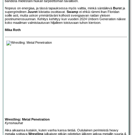
bändistä mielestäni hiukan tarpeettoman tavallisen.
Nopeus on energiaa, ja tässä tapauksessa myös valttia, minkä säntäilevä
Burst
ja
supergrindinen
Juuret
kiistatta osoittavat.
Swamp
ei ehkä rämmi ihan Floridan
soille asti, mutta uskon ymmärtäväni kolhosti svengaavan raidan yleisen
postinumerosuunnan. Kehitys kehittyy kun vuoden 2024 Unborn Generation näkee
koko maailman valmistautuvan hiljalleen toistuvaan tuhon kiertoon.
Mika Roth
Wrestling: Metal Penetration
Kynsinauhat
Aika aikaansa kutakin, kuten vanha kansa tietää. Oululainen perinteistä heavy
metalia soittava
Wrestling
julkaisee pitkän odottelun jälkeen jatkoa metallin suuria &