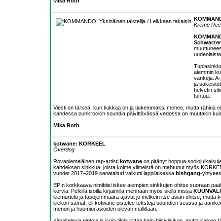
Mika Roth
KOMMANDO: 
Kreme Rec
KOMMAN
Schwarze
muuttuneess
uudenlaista
Tuplasinkku
aiemmin k
vankeja. A
ja säkeistö
helvetin si
tuntuu.
Viesti on tärkeä, kun tiukkaa on ja tiukemmaksi menee, mutta rähinä
kahdessa punkrockin soundia päivittävässä vedossa on muutakin kuin ter
Mika Roth
kotwane: KORKEEL
Överdog
Rovaniemeläinen rap-artisti
kotwane
on pitänyt hoppua soolojulkaisuje
kahdeksan sinkkua, joista kolme viimeistä on mahtunut myös KORKEEL E
vuodet 2017–2019 sanataituri vaikutti lappilaisessa
bishgang
-yhtyee
EP:n korkkaava nimibiisi iskee aiempien sinkkujen ohitse suoraan paa
korvia. Pelkillä isoilla kirjaimilla mennään myös siellä missä
KUUNVAL
kiemurtelu ja tasojen määrä ajavat jo melkein itse asian ohitse, mutta 
kiekon samat, eli kotwane pistelee tekstejä soundien seassa ja ääniken
menon ja huomioi asioiden olevan mallillaan.
Kimaltelevia pintoja ja isoja tiloja riittää halki biisiviisikon, mutta kaike