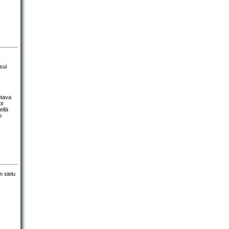
sui
ntava
pi
ellä
n