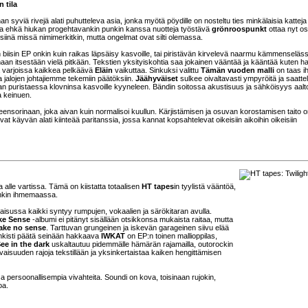
 tila
syviä rivejä alati puhutteleva asia, jonka myötä pöydille on nosteltu ties minkälaisia katteja 
a ehkä hiukan progehtavankin punkin kanssa nuotteja työstävä
grönroospunkt
ottaa nyt o
siinä missä nimimerkitkin, mutta ongelmat ovat silti olemassa.
iisin EP onkin kuin raikas läpsäisy kasvoille, tai piristävän kirvelevä naarmu kämmenseläss
aan itsestään vielä pitkään. Tekstien yksityiskohtia saa jokainen vääntää ja kääntää kuten ha
ta varjoissa kaikkea pelkäävä
Eläin
vaikuttaa. Sinkuksi valittu
Tämän vuoden malli
on taas ih
aa jalojen johtajiemme tekemiin päätöksiin.
Jäähyväiset
sulkee oivaltavasti ympyröitä ja saatte
man puristaessa klovninsa kasvoille kyyneleen. Bändin soitossa akustisuus ja sähköisyys aalto
a keinuen.
ensorinaan, joka aivan kuin normalisoi kuullun. Kärjistämisen ja osuvan korostamisen taito 
t käyvän alati kiinteää paritanssia, jossa kannat kopsahtelevat oikeisiin aikoihin oikeisiin
a alle vartissa. Tämä on kiistatta totaalisen
HT tapes
in tyylistä vääntöä,
unkin ihmemaassa.
sussa kaikki syntyy rumpujen, vokaalien ja särökitaran avulla.
ke Sense
-albumi ei pitänyt sisällään otsikkonsa mukaista raitaa, mutta
make no sense
. Tarttuvan grungeinen ja iskevän garageinen siivu elää
unkisti päätä seinään hakkaava
IWKAT
on EP:n toinen mallioppilas,
ee in the dark
uskaltautuu pidemmälle hämärän rajamailla, outorockin
vaisuuden rajoja tekstillään ja yksinkertaistaa kaiken hengittämisen
persoonallisempia vivahteita. Soundi on kova, toisinaan rujokin,
oa.