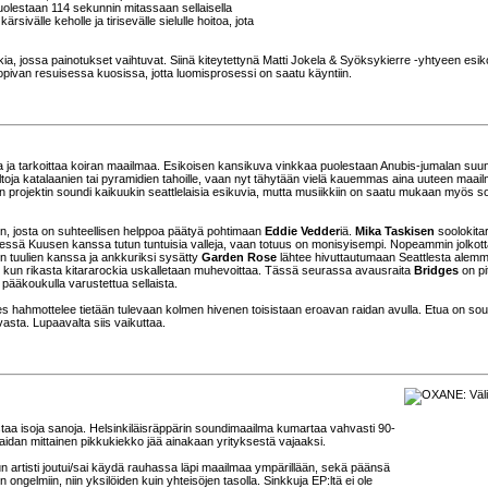
olestaan 114 sekunnin mitassaan sellaisella
ärsivälle keholle ja tirisevälle sielulle hoitoa, jota
ia, jossa painotukset vaihtuvat. Siinä kiteytettynä Matti Jokela & Syöksykierre -yhtyeen esik
opivan resuisessa kuosissa, jotta luomisprosessi on saatu käyntiin.
ja tarkoittaa koiran maailmaa. Esikoisen kansikuva vinkkaa puolestaan Anubis-jumalan suu
siltoja katalaanien tai pyramidien tahoille, vaan nyt tähytään vielä kauemmas aina uuteen maai
rojektin soundi kaikuukin seattlelaisia esikuvia, mutta musiikkiin on saatu mukaan myös so
, josta on suhteellisen helppoa päätyä pohtimaan
Eddie Vedder
iä.
Mika Taskisen
soolokitar
essä Kuusen kanssa tutun tuntuisia valleja, vaan totuus on monisyisempi. Nopeammin jolkot
n tuulien kanssa ja ankkuriksi sysätty
Garden Rose
lähtee hivuttautumaan Seattlesta alem
e, kun rikasta kitararockia uskalletaan muhevoittaa. Tässä seurassa avausraita
Bridges
on pit
 pääkoukulla varustettua sellaista.
es hahmottelee tietään tulevaan kolmen hivenen toisistaan eroavan raidan avulla. Etua on so
vasta. Lupaavalta siis vaikuttaa.
astaa isoja sanoja. Helsinkiläisräppärin soundimaailma kumartaa vahvasti 90-
idan mittainen pikkukiekko jää ainakaan yrityksestä vajaaksi.
n artisti joutui/sai käydä rauhassa läpi maailmaa ympärillään, sekä päänsä
n ongelmiin, niin yksilöiden kuin yhteisöjen tasolla. Sinkkuja EP:ltä ei ole