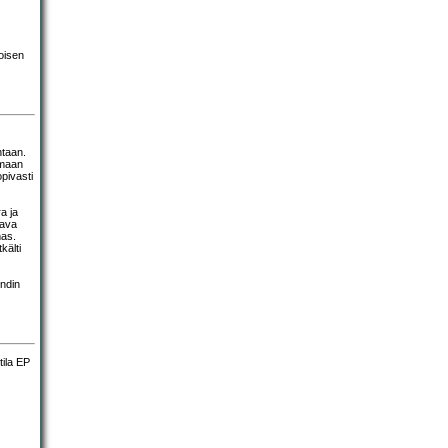
oisen
ntaan.
lmaan
pivasti
a ja
tava
mas.
kälti
undin