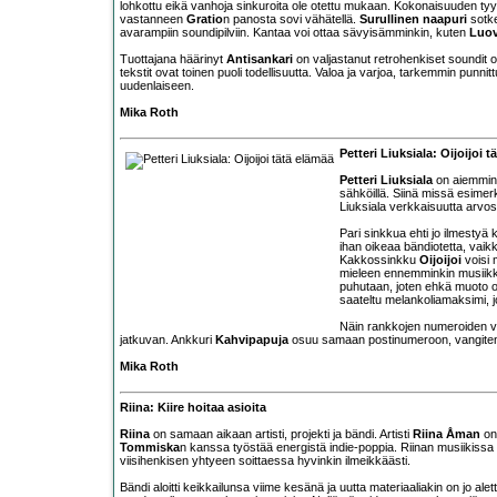
lohkottu eikä vanhoja sinkuroita ole otettu mukaan. Kokonaisuuden tyyl
vastanneen
Gratio
n panosta sovi vähätellä.
Surullinen naapuri
sotke
avarampiin soundipilviin. Kantaa voi ottaa sävyisämminkin, kuten
Luov
Tuottajana häärinyt
Antisankari
on valjastanut retrohenkiset soundit o
tekstit ovat toinen puoli todellisuutta. Valoa ja varjoa, tarkemmin punnit
uudenlaiseen.
Mika Roth
Petteri Liuksiala: Oijoijoi 
Petteri Liuksiala
on aiemmin b
sähköillä. Siinä missä esimer
Liuksiala verkkaisuutta arvost
Pari sinkkua ehti jo ilmestyä k
ihan oikeaa bändiotetta, vaik
Kakkossinkku
Oijoijoi
voisi 
mieleen ennemminkin musiikki
puhutaan, joten ehkä muoto 
saateltu melankoliamaksimi, j
Näin rankkojen numeroiden v
jatkuvan. Ankkuri
Kahvipapuja
osuu samaan postinumeroon, vangiten to
Mika Roth
Riina: Kiire hoitaa asioita
Riina
on samaan aikaan artisti, projekti ja bändi. Artisti
Riina Åman
on 
Tommiska
n kanssa työstää energistä indie-poppia. Riinan musiikissa t
viisihenkisen yhtyeen soittaessa hyvinkin ilmeikkäästi.
Bändi aloitti keikkailunsa viime kesänä ja uutta materiaaliakin on jo