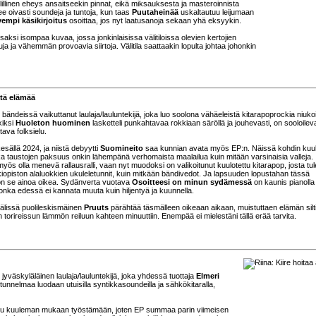
illinen eheys ansaitseekin pinnat, eikä miksauksesta ja masteroinnista
e oivasti soundeja ja tuntoja, kun taas
Puutaheinää
uskaltautuu leijumaan
empi käsikirjoitus
osoittaa, jos nyt laatusanoja sekaan yhä eksyykin.
saksi isompaa kuvaa, jossa jonkinlaisissa välitiloissa olevien kertojien
tuja ja vähemmän provoavia siirtoja. Välitila saattaakin lopulta johtaa johonkin
tätä elämää
ändeissä vaikuttanut laulaja/lauluntekijä, joka luo soolona vähäeleistä kitarapoprockia niukoi
kiksi
Huoleton huominen
lasketteli punkahtavaa rokkiaan säröllä ja jouhevasti, on sooloilev
ava folksielu.
esällä 2024, ja niistä debyytti
Suomineito
saa kunnian avata myös EP:n. Näissä kohdin kuu
ka taustojen paksuus onkin lähempänä verhomaista maalailua kuin mitään varsinaisia valleja.
myös olla menevä rallausralli, vaan nyt muodoksi on valikoitunut kuulotettu kitarapop, josta tu
opiston alaluokkien ukuleletunnit, kuin mitkään bändivedot. Ja lapsuuden lopustahan tässä
on se ainoa oikea. Sydänverta vuotava
Osoitteesi on minun sydämessä
on kaunis pianolla
onka edessä ei kannata muuta kuin hiljentyä ja kuunnella.
älissä puolileskismäinen
Pruuts
pärähtää täsmälleen oikeaan aikaan, muistuttaen elämän silt
rireissun lämmön reiluun kahteen minuuttiin. Enempää ei mielestäni tällä erää tarvita.
jyväskyläläinen laulaja/lauluntekijä, joka yhdessä tuottaja
Elmeri
unnelmaa luodaan utuisilla syntikkasoundeilla ja sähkökitaralla,
 alettu kuuleman mukaan työstämään, joten EP summaa parin viimeisen