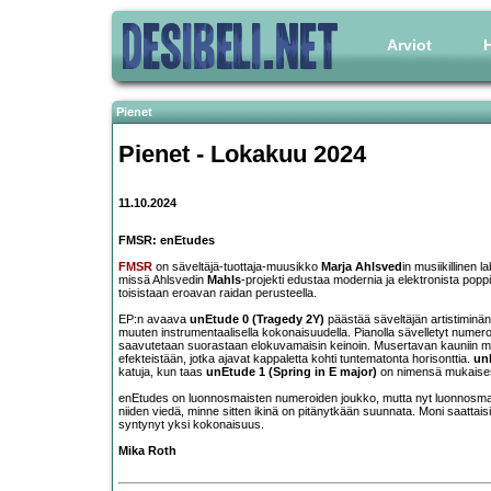
Arviot
H
Pienet
Pienet - Lokakuu 2024
11.10.2024
FMSR: enEtudes
FMSR
on säveltäjä-tuottaja-muusikko
Marja Ahlsved
in musiikillinen 
missä Ahlsvedin
Mahls
-projekti edustaa modernia ja elektronista pop
toisistaan eroavan raidan perusteella.
EP:n avaava
unEtude 0 (Tragedy 2Y)
päästää säveltäjän artistiminän
muuten instrumentaalisella kokonaisuudella. Pianolla sävelletyt numerot
saavutetaan suorastaan elokuvamaisin keinoin. Musertavan kauniin
efekteistään, jotka ajavat kappaletta kohti tuntematonta horisonttia.
un
katuja, kun taas
unEtude 1 (Spring in E major)
on nimensä mukaisest
enEtudes on luonnosmaisten numeroiden joukko, mutta nyt luonnosmai
niiden viedä, minne sitten ikinä on pitänytkään suunnata. Moni saattais
syntynyt yksi kokonaisuus.
Mika Roth