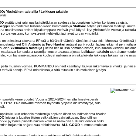
Yksinäinen taistelija / Leikkaan takaisin
ords
DO
pistää tutut rajat uusiksi särökitaran soidessa ja punaisten huivien koristaessa otsia.
negger
on modernin historian kovin kommando ja
Stallone
tietysti yksinäinen taistelija, mutta
a maailmassa entiset kilpakumppanit vetävät yhtä köyttä. Nyt yhdistetään voimat ja taistell
 sortoa vastaan, kun systeemin telaketjut jauhavat turvan ympäriltä.
 on esimakua tulevasta EP:stä ja häränsilmäänhän tämä losahtaa oitis. Monissa rähinöissä j
unnostautuneet
Olli Antonio
ja
Tero Huotari
antavat punk rockin laulaa, eikä nyt pehmoilla ja
-puolen
Yksinäinen taistelija
julistaa heti alussa homman nimen, kun säröön kiedottu melodi
t maalaavat kohtauksia taistelijan musertavasta arjesta.
Leikkaan takaisin
tuo rahattomuude
lmille, kun banaanikärpäsetkin kuolevat nälkään ja on aika leikata leikkaajia takaisin sinne mis
 ei peitä musiikin voimaa. KOMMANDO on näet kääntänyt kiukun rakentavaksi vivuksi ja näiss
äviä sanoja. EP:tä odotellessa ja siitä taitaakin tulla melkoinen jysäys.
n puolella viime vuodet. Vuosina 2023–2024 herralta ilmestyi peräti
P:lle. Eikä kotwane mistään täydestä tyhjästä ole ilmestynyt, sillä
ssä.
lupaikalle, kun urbaanin moderni ja sopivan öinen soundimaisema hivelee
OO
loistaa ja lupailee öisten seikkailujen vain jatkuvan. Soundillinen
korkki pysynee pinnalla näinkin kovissa aallokoissa. Kuviot ovatkin halki
ttien heijastelu on jatkuvaa efektishow’ta.
ALL GOOD
summaa muikean
n tämän alla ja ytimessä tekstit ovat toisinaan yllättävänkin paineistettuja.