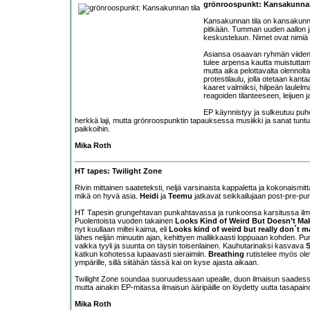
grönroospunkt: Kansakunnan
Kansakunnan tila on kansakunnan 
pitkään. Tumman uuden aallon j
keskusteluun. Nimet ovat nimiä 
Asiansa osaavan ryhmän viiden b
tulee arpensa kautta muistuttam
mutta aika pelottavalta olennol
protestilaulu, jolla otetaan kant
kaaret valmiiksi, hilpeän laulel
reagoiden tilanteeseen, leijuen j
EP käynnistyy ja sulkeutuu puhe
herkkä laji, mutta grönroospunktin tapauksessa musiikki ja sanat tuntuva
paikkoihin.
Mika Roth
HT tapes: Twilight Zone
Rivin mittainen saateteksti, neljä varsinaista kappaletta ja kokonaismitt
mikä on hyvä asia.
Heidi
ja
Teemu
jatkavat seikkailujaan post-pre-p
HT Tapesin grungehtavan punkahtavassa ja runkoonsa karsitussa ilmai
Puolentoista vuoden takainen
Looks Kind of Weird But Doesn’t Ma
nyt kuullaan miltei kaima, eli
Looks kind of weird but really don´t 
lähes neljän minuutin ajan, kehittyen mallikkaasti loppuaan kohden. P
vaikka tyyli ja suunta on täysin toisenlainen. Kauhutarinaksi kasvava
S
katkun kohotessa lupaavasti sieraimiin.
Breathing
rutistelee myös ole
ympärille, sillä siitähän tässä kai on kyse ajasta aikaan.
Twilight Zone soundaa suoruudessaan upealle, duon ilmaisun saadessa 
mutta ainakin EP-mitassa ilmaisun ääripäille on löydetty uutta tasapain
Mika Roth