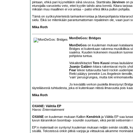
pintaan, ehkä pari kyyneltäkin siinä sivussa. Starttiraita
Järvinen
on pu
etunojalla varustettu veto, ettei kyytiin tahdo aina keretä. Kitara tarjoaa k
mikään muu maallinen ei voi antaa – paitsi ehkä tilkka pullon pohjalta.
Tämä on syöksykierteistä tarinankerrontaa ja bluespohjaista kitararock
sielu. Eikä se mitenkään parantumattoman repaleinen ole, vaan juuri s
Mika Roth
MonDeGos: Bridges
MonDeGos
on kuuleman mukaan katalaania 
Bridges ei kuitenkaan rakenna musiikillisia 
saakka. Kuuden kokeneen muusikon tuoreen p
pohjoista tuntua.
Vokalisti/kitaristi
Tero Kuusi
omaa lauluäänen
Juanjo Galán
in kitara rakentavat myös yhd
Fear
tekee tuttavuutta hard rockin uudempie
Retki päätyy jonnekin Los Angelesin tienoill
’vain’ perusgrungea, mutta toki erinomaisella
Jo keväällä verkon puolella ilmestynyt Bridg
täyteläisestä tuhtiudesta, joka ei kuitenkaan nitistä ilmavuutta pois kaa
Mika Roth
OXANE: Välitila EP
Havoc Enterntainment
OXANE
on kuuleman mukaan Kallion
Kendrick
ja Välitila EP saa lun
luvun itärannikon boombap- soundin suuntaan, eikä peräti seitsemän ra
EP:n materiaali on syntynyt kuuleman mukaan neljän seinän sisällä, ku
sisällä. Teksteissä onkin pitkiä varjoja ja viittauksia aikamme moninaisii