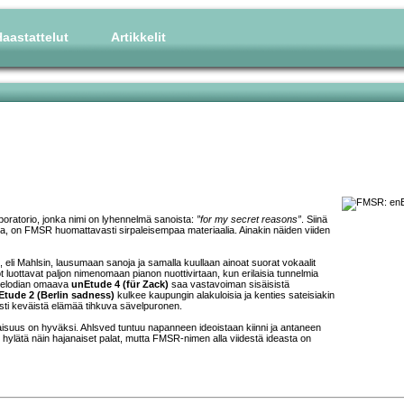
aastattelut
Artikkelit
laboratorio, jonka nimi on lyhennelmä sanoista:
”for my secret reasons”
. Siinä
pia, on FMSR huomattavasti sirpaleisempaa materiaalia. Ainakin näiden viiden
, eli Mahlsin, lausumaan sanoja ja samalla kuullaan ainoat suorat vokaalit
 luottavat paljon nimenomaan pianon nuottivirtaan, kun erilaisia tunnelmia
 melodian omaava
unEtude 4 (für Zack)
saa vastavoiman sisäisistä
Etude 2 (Berlin sadness)
kulkee kaupungin alakuloisia ja kenties sateisiakin
i keväistä elämää tihkuva sävelpuronen.
suus on hyväksi. Ahlsved tuntuu napanneen ideoistaan kiinni ja antaneen
i hylätä näin hajanaiset palat, mutta FMSR-nimen alla viidestä ideasta on