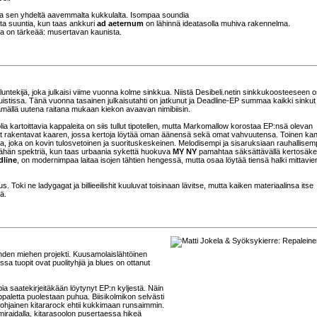
ansa sen yhdeltä aavemmalta kukkulalta. Isompaa soundia
ta suuntia, kun taas ankkuri
ad aeternum
on lähinnä ideatasolla muhiva rakennelma.
lla on tärkeää: musertavan kaunista.
uluntekijä, joka julkaisi viime vuonna kolme sinkkua. Niistä Desibeli.netin sinkkukoosteeseen o
uistissa. Tänä vuonna tasainen julkaisutahti on jatkunut ja Deadline-EP summaa kaikki sinkut
tämällä uutena raitana mukaan kiekon avaavan nimibiisin.
lia kartoittavia kappaleita on siis tullut tipotellen, mutta Markomallow korostaa EP:nsä olevan
tit rakentavat kaaren, jossa kertoja löytää oman äänensä sekä omat vahvuutensa. Toinen ka
, joka on kovin tulosvetoinen ja suorituskeskeinen. Melodisempi ja sisaruksiaan rauhallisem
äähän spektriä, kun taas urbaania sykettä huokuva
MY NY
pamahtaa säksättävällä kertosäke
dline
, on modernimpaa laitaa isojen tähtien hengessä, mutta osaa löytää tiensä halki mittavie
 Toki ne ladygagat ja billieeilishit kuuluvat toisinaan lävitse, mutta kaiken materiaalinsa itse
ä.
hden miehen projekti. Kuusamolaislähtöinen
a tuopit ovat puolityhjiä ja blues on ottanut
ia saatekirjeitäkään löytynyt EP:n kyljestä. Näin
appaletta puolestaan puhua. Biisikolmikon selvästi
spohjainen kitararock ehtii kukkimaan runsaimmin.
miraidalla, kitarasoolon pusertaessa hikeä