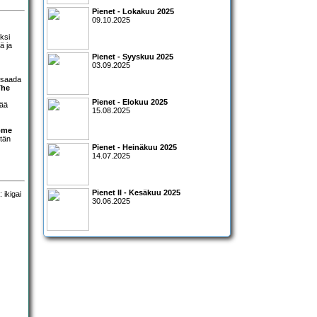
Pienet - Lokakuu 2025
09.10.2025
ksi
ä ja
Pienet - Syyskuu 2025
03.09.2025
 saada
The
Pienet - Elokuu 2025
tää
15.08.2025
ome
stän
Pienet - Heinäkuu 2025
14.07.2025
Pienet II - Kesäkuu 2025
30.06.2025