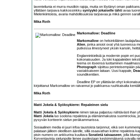
laventeliunia ei murra musiikin rajoja, mutta on löytänyt oman paikk
yllättäen tarjoava kakkossinkku
syntyykö jokaiselle tähti
avaa tuorei
Mielenkiintoista, avaria mahdollisuuksia tarjoavaa ja mikä genren sara
Mika Roth
Markomallow: Deadline
Markomallow
on helsinkiläinen laulaja/la
Alien
, jonka ansiot ovat yhä tuoreessa m
putkessa ilmestyneet yksiin kansiin, heit
Englanninkielisiä ja modernin popin eri puo
kokonaisuuden. Ja toki kappaleiden teks
teema on itseensä luottaminen maailmassa
Photograph
sijoittuu perinteisempään p
vastakkaiseen laitaan. Uusi kappale,
Dea
soundikenttien.
Deadline EP on yllättävän ehyt kokonaisuus.
kirjoittanut Markomallow on raivannut jo paikkansa ruuhkaisalta kentält
Mika Roth
Matti Jokela & Syöksykierre: Repaleinen sielu
Matti Jokela & Syöksykierre
nimen takaa paljastuu nähtävästi ihan y
Matti Jokela
luo soolona repaleista ja elämänmakuista suomirockia, joss
pysyvän kortteerin sielun peräkammarissa.
Sosiaalinen media ei juuri infoa taustoista tarjonnut, eikä sen kummemp
palataan jälleen oleellisen äärelle, sillä osaavathan kolme repaleista k
pisin numero on ankkurina kuultava
Soratietä taivaaseen
, jolla blue
Korventavinta sielunpolte lienee puolestaan keskimmäisenä soivalla ni