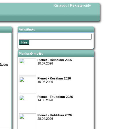
Kirjaudu
Rekisteröidy
|
Artistihaku
Pieniss� my�s
Pienet - Heinäkuu 2026
10.07.2026
Pienet - Kesäkuu 2026
15.06.2026
Pienet - Toukokuu 2026
14.05.2026
Pienet - Huhtikuu 2026
28.04.2026