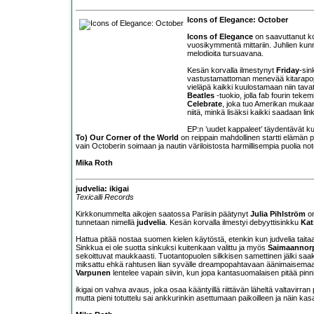
Icons of Elegance: October
Icons of Elegance
on saavuttanut ko
vuosikymmentä mittariin. Juhlien kun
melodioita tursuavana.
Kesän korvalla ilmestynyt
Friday
-sin
vastustamattoman menevää kitarapopp
vieläpä kaikki kuulostamaan niin tava
Beatles
-tuokio, jolla fab fourin teke
Celebrate
, joka tuo Amerikan mukaan 
niitä, minkä lisäksi kaikki saadaan lin
EP:n ’uudet kappaleet’ täydentävät k
To) Our Corner of the World
on reippain mahdollinen startti elämän p
vain Octoberin soimaan ja nautin väriloistosta harmillisempia puolia no
Mika Roth
judvelia: ikigai
Texicalli Records
Kirkkonummelta aikojen saatossa Pariisin päätynyt
Julia Pihlström
on
tunnetaan nimellä
judvelia
. Kesän korvalla ilmestyi debyyttisinkku
Kat
Hattua pitää nostaa suomen kielen käytöstä, etenkin kun judvelia taitaa
Sinkkua ei ole suotta sinkuksi kuitenkaan valittu ja myös
Saimaannor
sekoittuvat maukkaasti. Tuotantopuolen silkkisen samettinen jälki saak
miksattu ehkä rahtusen liian syvälle dreampopahtavaan äänimaisemaan
Varpunen
lentelee vapain siivin, kun jopa kantasuomalaisen pitää pinn
ikigai on vahva avaus, joka osaa kääntyillä riittävän läheltä valtavirran
mutta pieni totuttelu sai ankkurinkin asettumaan paikoilleen ja näin kas