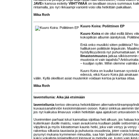
JAVE
n kanssa esitetty
VIIHTYMÄÄ
on tavallaan osuva summaus kaike
rintamalla, jos nyt rikkaampi variointi voisi olla hetkittäin paikallaan.
Mika Roth
Kuuro Koira: Poliittinen EP
Kuuro Koira
ei ole ollut esillä lähes
kokopitkän albumin äänityksiä. Poliitti
Entä onko musiikki sitten poliittista? N
hallituksen poliittisiin linjauksiin. Maai
hyödyllisyydestä nyt puhumattakaan. Ko
Ilmastonmuutos
jatkaa silkkisemmin 
muutosta ei vain tapahdu? Ankkurirait
– kuulijan syliin. Mihin olemme valmii
Kuuro Koira on kuullut kansan syvistä
edessä, eikä Kuuro Koira jää ainakaan
väliin. Kyllä oleelliset asiat muutenkin voidaan kertoa ja kantaa ottaa.
Mika Roth
laventeliunia: Aika jää etsimään
laventeliunia
kertoo olevansa helsinkiläinen alternative/dreampop/indi
kuvaussanahirviön keskimmäiseen osioon. Kaksi sinkkua aiemmin tänä v
jos nyt kaikuisa ilmavuus voikin hetkittäin ajaa ajatukset untuvaiseen 
Useimmiten parhaat iskut kannattaa sijoittaa heti alkuun, jos haluaa kouk
kuitenkaan duolle maistu, vaan avauksena kuullaan päälle seitsemän j
viipyilevä ja myös kiistattoman kaunis hetki, joka vain venyy ja venyy 
rakentuu silkasta taustasta ja puhutusta osuudesta, joten vasta kolm
pysynyt mukana kymmenen minuuttia, saa hän ’palkkioksi’ ykkösluokan
kaksi vokalistia kirjaimellisesti loistavat ja melodia vie, kuten vain ikinä 