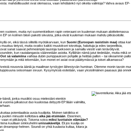
sta: mahdollisuudet ovat olemassa, vaan tehdäänkö nyt oikeita valintoja? Vahva avaus EP-
 viiteen vuoteen, mutta nyt suomenkielisen rapin veteraani on kuuleman mukaan aloittelemassa
nen EP on kolmen biisin paketti siivuista, jotka eivät kuuleman mukaan mahdu pitkäsoitolle.
o kyllä on, eikä tässä silitellä myötäkarvaan, kun
Suomi (Euroopan rasistisin maa)
ottaa ka
lma muuttuu tietysti, mutta ovatko kaikki muutokset toivottuja, haluttuja ja edes tarpeellisia,
vat sanat saavat pehmeämpiä taustoja tuekseen ja samalla viestit vain terävöityvät.
soundein, kun rautalangasta väännetään asioita. Kyllähän nämä jutut tiedetään, mutta mikä o
a
Oot sä valamiina
vaihtaa dubin pumppauksen pohjalle ja heittää pallon – tai oikeammin pall
ta venymään ja mitä tekemään, kun monet eri asiat ovat päättymässä ja toiset alkamassa?
 riveistä nousevia ääniä ja maailman tyrskyjen lähestyvän huminan. Olemme monin tavoin mu
 tuppisuuna seisomaan sivuun. Kysymyksiä esitetään, vaan yksisilmäinen paasaus jää onnek
e-bändi, jonka musiikki osuu mielestäni etenkin
uonna julkaissut duo kuulostaa debyytti-EP:llään valmiilta,
harhaan.
uttaa potentiaalisia uusia kuulijoita. Moinen taktiikka ei
a puolen minuutin kellottava
aika jää etsimään
. Eteerinen,
– vaan ei pitkästytä. Toisena soiva
miksi luottaisin elämään?
antena kuullaan sinkkuhelmi
unissakävelijä
. Eli jos kuulija on
 dreampop-helmen. Soundi on yhtä kuulasta kultaa, kitara ja
voi.