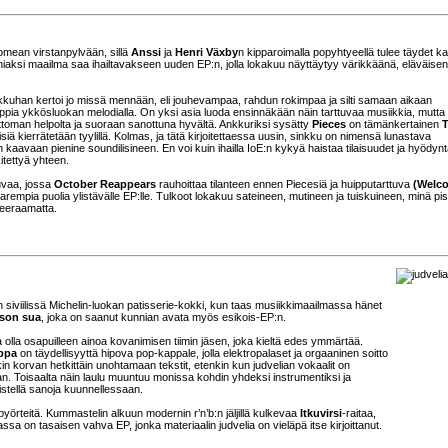
mean virstanpylvään, sillä
Anssi
ja
Henri Växby
n kipparoimalla popyhtyeellä tulee täydet ka
niaksi maailma saa ihailtavakseen uuden EP:n, jolla lokakuu näyttäytyy värikkäänä, eläväisen
kkuhan kertoi jo missä mennään, eli jouhevampaa, rahdun rokimpaa ja silti samaan aikaan
ia ykkösluokan melodialla. On yksi asia luoda ensinnäkään näin tarttuvaa musiikkia, mutta
ttoman helpolta ja suoraan sanottuna hyvältä. Ankkuriksi sysätty
Pieces
on tämänkertainen
misiä kierrätetään tyylillä. Kolmas, ja tätä kirjoitettaessa uusin, sinkku on nimensä lunastava
kaavaan pienine soundilisineen. En voi kuin ihailla IoE:n kykyä haistaa tilaisuudet ja hyödyn
kitettyä yhteen.
uvaa, jossa
October Reappears
rauhoittaa tilanteen ennen Piecesiä ja huipputarttuva
(Welc
arempia puolia ylistävälle EP:lle. Tulkoot lokakuu sateineen, mutineen ja tuiskuineen, minä pi
teeraamatta.
 siviilissä Michelin-luokan patisserie-kokki, kun taas musiikkimaailmassa hänet
son sua
, joka on saanut kunnian avata myös esikois-EP:n.
 olla osapuilleen ainoa kovanimisen tiimin jäsen, joka kieltä edes ymmärtää.
ppa
on täydellisyyttä hipova pop-kappale, jolla elektropalaset ja orgaaninen soitto
in korvan hetkittäin unohtamaan tekstit, etenkin kun judvelian vokaalit on
. Toisaalta näin laulu muuntuu monissa kohdin yhdeksi instrumentiksi ja
istellä sanoja kuunnellessaan.
 pyörteitä. Kummastelin alkuun modernin r’n’b:n jäljillä kulkevaa
Itkuvirsi
-raitaa,
assa on tasaisen vahva EP, jonka materiaalin judvelia on vieläpä itse kirjoittanut.