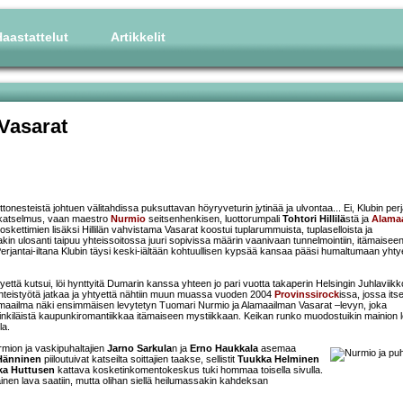
aastattelut
Artikkelit
Vasarat
lttonesteistä johtuen välitahdissa puksuttavan höyryveturin jytinää ja ulvontaa... Ei, Klubin perj
n katselmus, vaan maestro
Nurmio
seitsenhenkisen, luottorumpali
Tohtori Hillilä
stä ja
Alama
ettimien lisäksi Hillilän vahvistama Vasarat koostui tuplarummuista, tuplaselloista ja
kin ulosanti taipuu yhteissoitossa juuri sopivissa määrin vaanivaan tunnelmointiin, itämaisee
Perjantai-iltana Klubin täysi keski-iältään kohtuullisen kypsää kansaa pääsi humaltumaan yht
ttä kutsui, löi hynttyitä Dumarin kanssa yhteen jo pari vuotta takaperin Helsingin Juhlaviikk
 yhteistyötä jatkaa ja yhtyettä nähtiin muun muassa vuoden 2004
Provinssirock
issa, jossa its
a maailma näki ensimmäisen levytetyn Tuomari Nurmio ja Alamaailman Vasarat –levyn, joka
inkiläistä kaupunkiromantiikkaa itämaiseen mystiikkaan. Keikan runko muodostuikin mainion 
la.
rmion ja vaskipuhaltajien
Jarno Sarkula
n ja
Erno Haukkala
asemaa
Hänninen
piiloutuivat katseilta soittajien taakse, sellistit
Tuukka Helminen
ka Huttusen
kattava kosketinkomentokeskus tuki hommaa toisella sivulla.
nen lava saatiin, mutta olihan siellä heilumassakin kahdeksan