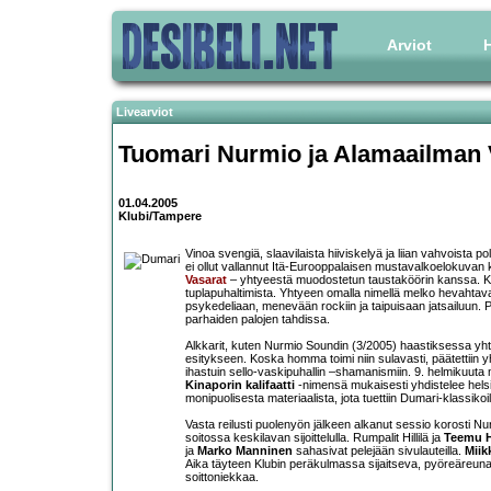
Arviot
H
Livearviot
Tuomari Nurmio ja Alamaailman 
01.04.2005
Klubi/Tampere
Vinoa svengiä, slaavilaista hiiviskelyä ja liian vahvoista po
ei ollut vallannut Itä-Eurooppalaisen mustavalkoelokuva
Vasarat
– yhtyeestä muodostetun taustaköörin kanssa. Kosk
tuplapuhaltimista. Yhtyeen omalla nimellä melko hevahtava
psykedeliaan, menevään rockiin ja taipuisaan jatsailuun. 
parhaiden palojen tahdissa.
Alkkarit, kuten Nurmio Soundin (3/2005) haastiksessa yhtye
esitykseen. Koska homma toimi niin sulavasti, päätettiin
ihastuin sello-vaskipuhallin –shamanismiin. 9. helmikuut
Kinaporin kalifaatti
-nimensä mukaisesti yhdistelee hels
monipuolisesta materiaalista, jota tuettiin Dumari-klassikoil
Vasta reilusti puolenyön jälkeen alkanut sessio korosti Nu
soitossa keskilavan sijoittelulla. Rumpalit Hillilä ja
Teemu 
ja
Marko Manninen
sahasivat pelejään sivulauteilla.
Miik
Aika täyteen Klubin peräkulmassa sijaitseva, pyöreäreunai
soittoniekkaa.