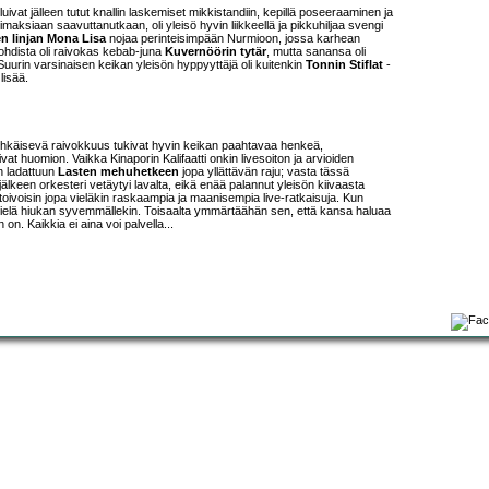
uivat jälleen tutut knallin laskemiset mikkistandiin, kepillä poseeraaminen ja
maksiaan saavuttanutkaan, oli yleisö hyvin liikkeellä ja pikkuhiljaa svengi
 linjan Mona Lisa
nojaa perinteisimpään Nurmioon, jossa karhean
kohdista oli raivokas kebab-juna
Kuvernöörin tytär
, mutta sanansa oli
. Suurin varsinaisen keikan yleisön hyppyyttäjä oli kuitenkin
Tonnin Stiflat
-
lisää.
yhkäisevä raivokkuus tukivat hyvin keikan paahtavaa henkeä,
at huomion. Vaikka Kinaporin Kalifaatti onkin livesoiton ja arvioiden
un ladattuun
Lasten mehuhetkeen
jopa yllättävän raju; vasta tässä
lkeen orkesteri vetäytyi lavalta, eikä enää palannut yleisön kiivaasta
ivoisin jopa vieläkin raskaampia ja maanisempia live-ratkaisuja. Kun
vielä hiukan syvemmällekin. Toisaalta ymmärtäähän sen, että kansa haluaa
on. Kaikkia ei aina voi palvella...