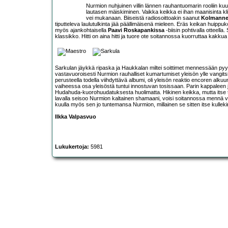
Nurmion nuhjuinen villin lännen rauhantuomarin rooliin kuul
lautasen mäiskiminen. Vaikka keikka ei ihan maanisinta klii
vei mukanaan. Biiseistä radiosoittoakin saanut
Kolmannen
tiputteleva laulutulkinta jää päällimäisenä mieleen. Eräs keikan huippu
myös ajankohtaisella
Paavi Roskapankissa
-biisin pohtivalla otteella
klassikko. Hitti on aina hitti ja tuore ote soitannossa kuorruttaa kakkua 
Sarkulan jäykkä ripaska ja Haukkalan miltei soittimet mennessään py
vastavuoroisesti Nurmion rauhalliset kumartumiset yleisön ylle vangitsiv
perusteella todella viihdyttävä albumi, oli yleisön reaktio encoren alku
vaiheessa osa yleisöstä tuntui innostuvan tosissaan. Parin kappaleen jä
Hudahuda-kuorohuudatuksesta huolimatta. Hikinen keikka, mutta itse to
lavalla seisoo Nurmion kaltainen shamaani, voisi soitannossa mennä 
kuulla myös sen jo tuntemansa Nurmion, millainen se sitten itse kullekin 
Ilkka Valpasvuo
Lukukertoja:
5981