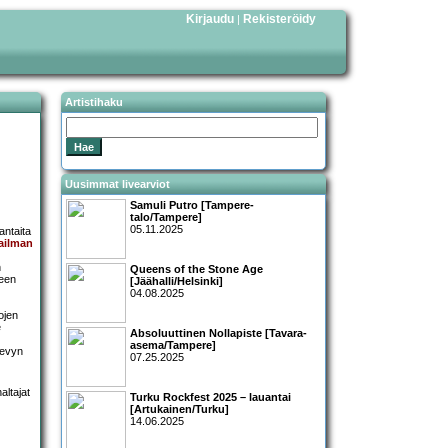
Kirjaudu
Rekisteröidy
|
Artistihaku
Uusimmat livearviot
Samuli Putro [Tampere-
talo/Tampere]
05.11.2025
antaita
ailman
n
Queens of the Stone Age
yeen
[Jäähalli/Helsinki]
04.08.2025
ojen
e
Absoluuttinen Nollapiste [Tavara-
asema/Tampere]
levyn
07.25.2025
Turku Rockfest 2025 – lauantai
[Artukainen/Turku]
14.06.2025