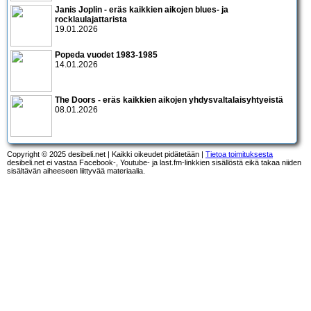
Janis Joplin - eräs kaikkien aikojen blues- ja
rocklaulajattarista
19.01.2026
Popeda vuodet 1983-1985
14.01.2026
The Doors - eräs kaikkien aikojen yhdysvaltalaisyhtyeistä
08.01.2026
Copyright © 2025 desibeli.net | Kaikki oikeudet pidätetään |
Tietoa toimituksesta
desibeli.net ei vastaa Facebook-, Youtube- ja last.fm-linkkien sisällöstä eikä takaa niiden
sisältävän aiheeseen liittyvää materiaalia.