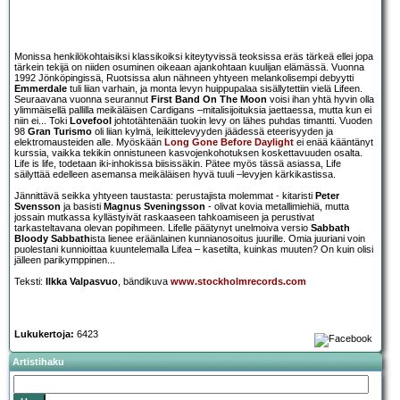
Monissa henkilökohtaisiksi klassikoiksi kiteytyvissä teoksissa eräs tärkeä ellei jopa
tärkein tekijä on niiden osuminen oikeaan ajankohtaan kuulijan elämässä. Vuonna
1992 Jönköpingissä, Ruotsissa alun nähneen yhtyeen melankolisempi debyytti
Emmerdale
tuli liian varhain, ja monta levyn huippupalaa sisällytettiin vielä Lifeen.
Seuraavana vuonna seurannut
First Band On The Moon
voisi ihan yhtä hyvin olla
ylimmäisellä pallilla meikäläisen Cardigans –mitalisijoituksia jaettaessa, mutta kun ei
niin ei... Toki
Lovefool
johtotähtenään tuokin levy on lähes puhdas timantti. Vuoden
98
Gran Turismo
oli liian kylmä, leikittelevyyden jäädessä eteerisyyden ja
elektromausteiden alle. Myöskään
Long Gone Before Daylight
ei enää kääntänyt
kurssia, vaikka tekikin onnistuneen kasvojenkohotuksen koskettavuuden osalta.
Life is life, todetaan iki-inhokissa biisissäkin. Pätee myös tässä asiassa, Life
säilyttää edelleen asemansa meikäläisen hyvä tuuli –levyjen kärkikastissa.
Jännittävä seikka yhtyeen taustasta: perustajista molemmat - kitaristi
Peter
Svensson
ja basisti
Magnus Sveningsson
- olivat kovia metallimiehiä, mutta
jossain mutkassa kyllästyivät raskaaseen tahkoamiseen ja perustivat
tarkasteltavana olevan popihmeen. Lifelle päätynyt unelmoiva versio
Sabbath
Bloody Sabbath
ista lienee eräänlainen kunnianosoitus juurille. Omia juuriani voin
puolestani kunnioittaa kuuntelemalla Lifea – kasetilta, kuinkas muuten? On kuin olisi
jälleen parikymppinen...
Teksti:
Ilkka Valpasvuo
, bändikuva
www.stockholmrecords.com
Lukukertoja:
6423
Artistihaku