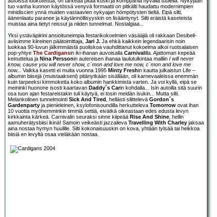
autoissa luukutettua, on tärkeää pitää kuski ja komppania hyvällä tuulella. Nykyjään
tuo vanha kunnon käytössä venyvä formaatti on pitkälti haudattu modernimpien
minidiscien ynnä muiden vastaavien nykyajan hömpötysten tieltä. Eipä silti,
äänenlaatu paranee ja käytännöllisyyskin on lisääntynyt. Silti eräistä kaseteista
muistaa aina tietyt reissut ja niiden tunnelmat. Nostalgiaa...
Yksi ystäväpiirini ansioituneimpia festarikokoelmien väsääjiä oli rakkaan Desibeli-
aviisimme kiireinen päätoimittaja,
Jari J.
Ja ehkä kaikkein legendaarisin noin
luokkaa 90-luvun jälkimmäistä puoliskoa vauhdittanut kokoelma alkoi ruotsalaisen
pop-yhtye
The Cardigans
in iki-ihanan auvoisalla
Carnival
illa. Ajattoman kepeää
keinuttelua ja
Nina Persson
in autereisen ihanaa laulutulkintaa malliin
I will never
know, cause you will never show, c´mon and love me now, c´mon and love me
now...
Vaikka kasetti ei muita vuonna 1995
Minty Fresh
in kautta julkaistun Life –
albumin biisejä (muistaakseni) pitänytkään sisällään, oli karnevaaleissa enemmän
kuin tarpeeksi kimmoketta koko albumin hankkimista varten. Ja voi kyllä, eipä se
meininki huonone isosti kaartavan
Daddy´s Car
in kohdalla... Isin autoilla sitä suurin
osa tuon ajan festareistakin tuli käytyä, ei tosin meidän isukin... Mutta silti.
Melankolinen tunnelmointi
Sick And Tired
, hellästi silittelevä
Gordon´s
Gardenparty
ja pienieleinen, ksylofonisoundilla herkutteleva
Tomorrow
ovat ihan
10 vuotta myöhemminkin timmiä settiä, eivätkä oikeastaan edes edusta levyn
kirkkainta kärkeä. Carnivalin seuraksi sinne kiipeää
Rise And Shine
, hellin
aamuherätysbiisi ikinä! Samoin veikeästi jazzaileva
Travelling With Charley
jaksaa
aina nostaa hymyn huulille. Silti kokonaisuuskin on kova, yhtään tylsää tai heikkoa
biisiä en levyltä osaa vieläkään nostaa.