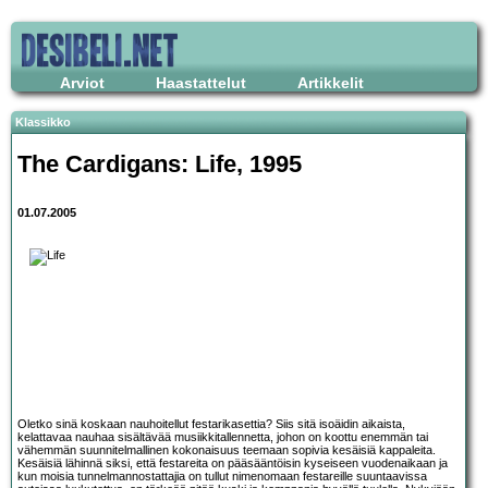
Arviot
Haastattelut
Artikkelit
Klassikko
The Cardigans
: Life, 1995
01.07.2005
Oletko sinä koskaan nauhoitellut festarikasettia? Siis sitä isoäidin aikaista,
kelattavaa nauhaa sisältävää musiikkitallennetta, johon on koottu enemmän tai
vähemmän suunnitelmallinen kokonaisuus teemaan sopivia kesäisiä kappaleita.
Kesäisiä lähinnä siksi, että festareita on pääsääntöisin kyseiseen vuodenaikaan ja
kun moisia tunnelmannostattajia on tullut nimenomaan festareille suuntaavissa