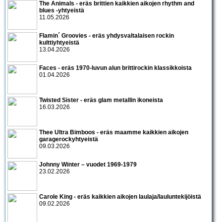
The Animals - eräs brittien kaikkien aikojen rhythm and
blues -yhtyeistä
11.05.2026
Flamin´ Groovies - eräs yhdysvaltalaisen rockin
kulttiyhtyeistä
13.04.2026
Faces - eräs 1970-luvun alun brittirockin klassikkoista
01.04.2026
Twisted Sister - eräs glam metallin ikoneista
16.03.2026
Thee Ultra Bimboos - eräs maamme kaikkien aikojen
garagerockyhtyeistä
09.03.2026
Johnny Winter – vuodet 1969-1979
23.02.2026
Carole King - eräs kaikkien aikojen laulaja/lauluntekijöistä
09.02.2026