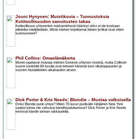
Jouni Hynynen: Muistikuvia – Tunnustuksia
Kotiteollisuuden sanoitusten takaa
Kotiteollisuus-yhtyeenkin nokkamiehenä häärinyt ukko ei ole koskaan
piilotellut mielipiteitään. Mistä miehen kirjoittamat biisien lyriikat ovat sitten
kummunneet?
Phil Collins: Omaelämäkerta
Monet saattavat muistaa miehen Genesis-yhtyeen riveistä, mutta Collinsin
suuret soolohitit 80-luvulla ovat tehneet hänestä tuon olkatoppausten ja
suurten hiuslaitteiden aikakauden airuen.
Dick Porter & Kris Needs: Blondie – Mustaa valkoisella
Onko Blondie punk-yhtye? Miten 70-luvun puolivälin rähjäinen New York
saattoi toimia niin vahvana bändihauduttamona? Dick Porter ja Kris Needs
kertovat bändin tarinan rakkaudella.