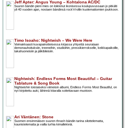
Jeff Apter: Angus Young – Kohtalona AC/DC
Suuren bändin pieni mies on loikkinut ikonisessa koulupuvussaan jo pitkälti
yli 40 vuoden ajan, nostaen bändinsä rock'n'rollin kuolemattomien joukkoon.
Timo Isoaho: Nightwish – We Were Here
Voimakkaasti kuvapainotteisessa kirjassa yhtyettä seurataan
demonauhoituksiin, treeneihin, studioihin, pressikierrokselle, keikkapaikoille,
takahuoneisiin ja jälkibileisiin.
Nightwish: Endless Forms Most Beautiful – Guitar
Tablature & Song Book
Nightwishin toistaiseksi viimeisin albumi, Endless Forms Most Beautiful, on
nyt kirjoitettu auki, lähinnä kitaralla soitettavaan muotoon.
Ari Väntänen: Stone
Suomen ensimmäisen suuren thrash-bändin tarina silottelematta,
kaunistelematta ja vailla turhia kimallekiviä.