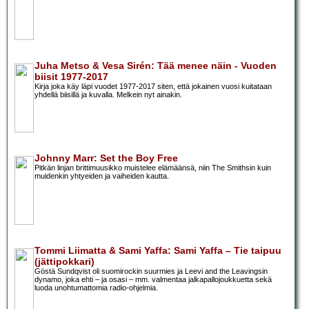
Juha Metso & Vesa Sirén: Tää menee näin - Vuoden
biisit 1977-2017
Kirja joka käy läpi vuodet 1977-2017 siten, että jokainen vuosi kuitataan
yhdellä biisillä ja kuvalla. Melkein nyt ainakin.
Johnny Marr: Set the Boy Free
Pitkän linjan brittimuusikko muistelee elämäänsä, niin The Smithsin kuin
muidenkin yhtyeiden ja vaiheiden kautta.
Tommi Liimatta & Sami Yaffa: Sami Yaffa – Tie taipuu
(jättipokkari)
Göstä Sundqvist oli suomirockin suurmies ja Leevi and the Leavingsin
dynamo, joka ehti – ja osasi – mm. valmentaa jalkapallojoukkuetta sekä
luoda unohtumattomia radio-ohjelmia.