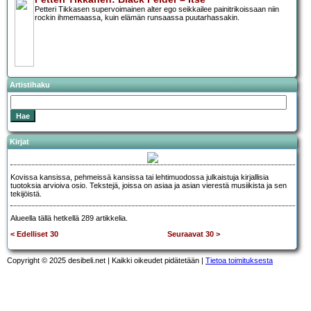
Petteri Tikkasen supervoimainen alter ego seikkailee painitrikoissaan niin
rockin ihmemaassa, kuin elämän runsaassa puutarhassakin.
Artistihaku
Kirjat
Kovissa kansissa, pehmeissä kansissa tai lehtimuodossa julkaistuja kirjallisia
tuotoksia arvioiva osio. Tekstejä, joissa on asiaa ja asian vierestä musiikista ja sen
tekijöistä.
Alueella tällä hetkellä 289 artikkelia.
< Edelliset 30
Seuraavat 30 >
Copyright © 2025 desibeli.net | Kaikki oikeudet pidätetään |
Tietoa toimituksesta