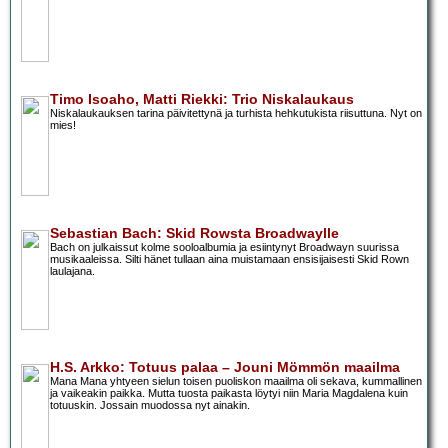
Timo Isoaho, Matti Riekki: Trio Niskalaukaus
Niskalaukauksen tarina päivitettynä ja turhista hehkutukista riisuttuna. Nyt on
mies!
Sebastian Bach: Skid Rowsta Broadwaylle
Bach on julkaissut kolme sooloalbumia ja esiintynyt Broadwayn suurissa
musikaaleissa. Silti hänet tullaan aina muistamaan ensisijaisesti Skid Rown
laulajana.
H.S. Arkko: Totuus palaa – Jouni Mömmön maailma
Mana Mana yhtyeen sielun toisen puoliskon maailma oli sekava, kummallinen
ja vaikeakin paikka. Mutta tuosta paikasta löytyi niin Maria Magdalena kuin
totuuskin. Jossain muodossa nyt ainakin.