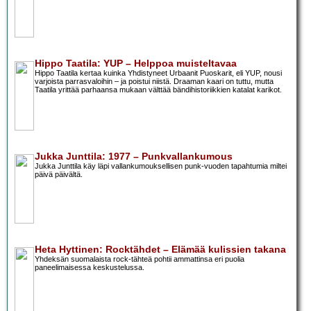
Hippo Taatila: YUP – Helppoa muisteltavaa
Hippo Taatila kertaa kuinka Yhdistyneet Urbaanit Puoskarit, eli YUP, nousi
varjoista parrasvaloihin – ja poistui niistä. Draaman kaari on tuttu, mutta
Taatila yrittää parhaansa mukaan välttää bändihistoriikkien katalat karikot.
Jukka Junttila: 1977 – Punkvallankumous
Jukka Junttila käy läpi vallankumouksellisen punk-vuoden tapahtumia miltei
päivä päivältä.
Heta Hyttinen: Rocktähdet – Elämää kulissien takana
Yhdeksän suomalaista rock-tähteä pohtii ammattinsa eri puolia
paneelimaisessa keskustelussa.