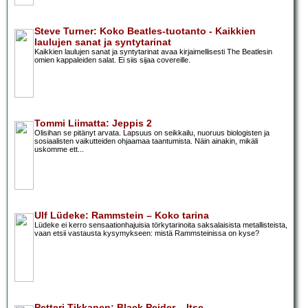
Steve Turner: Koko Beatles-tuotanto - Kaikkien
laulujen sanat ja syntytarinat
Kaikkien laulujen sanat ja syntytarinat avaa kirjaimellisesti The Beatlesin
omien kappaleiden salat. Ei siis sijaa covereille.
Tommi Liimatta: Jeppis 2
Olisihan se pitänyt arvata. Lapsuus on seikkailu, nuoruus biologisten ja
sosiaalisten vaikutteiden ohjaamaa taantumista. Näin ainakin, mikäli
uskomme ett...
Ulf Lüdeke: Rammstein – Koko tarina
Lüdeke ei kerro sensaationhajuisia törkytarinoita saksalaisista metallisteista,
vaan etsii vastausta kysymykseen: mistä Rammsteinissa on kyse?
Petteri Tikkanen: Black Peider – Itse