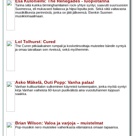
Esa Kuloniemi: The Renegades - luopiotarina
Tarina siitä kuinka birminghamilainen rock-yhtye syntyi, saavutti suursuosion
Suomessa, eli mukavasti Italiassa ja hiipui lopulta pois. Sekä siitä valtavasta
musiikillisesta perinnöstä, jonka se jätti jälkeensä. Etenkin Suomen
musiikkimaailmaan.
Lol Tolhurst: Cured
The Curen pitkäaikainen rumpali ja kosketinsoittaja muistelee bändin syntyä
ja omaa taivaltaan sen riveissä, sekä myöhemmin.
Asko Mäkelä, Outi Popp: Vanha palaa!
Vanhan kulttuuritalon sulkeminen käynnisti tunteenpalon, jonka myötä syntyi
kirja Vanhan vaiheista 60-luvun puolivälistä aina vuosituhannen loppuun
saakka.
Brian Wilson: Valoa ja varjoja – muistelmat
Pop-musiikin nero muistelee vaiherikasta elämäänsä omaan tapaansa.