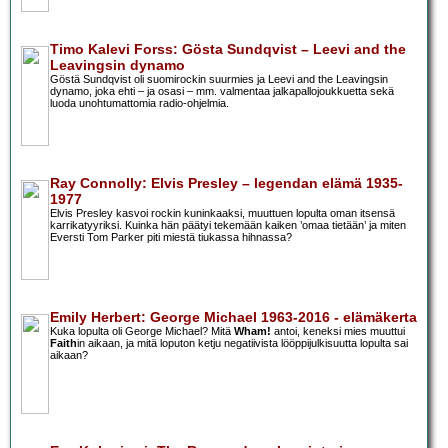
Timo Kalevi Forss: Gösta Sundqvist – Leevi and the
Leavingsin dynamo
Göstä Sundqvist oli suomirockin suurmies ja Leevi and the Leavingsin
dynamo, joka ehti – ja osasi – mm. valmentaa jalkapallojoukkuetta sekä
luoda unohtumattomia radio-ohjelmia.
Ray Connolly: Elvis Presley – legendan elämä 1935-
1977
Elvis Presley kasvoi rockin kuninkaaksi, muuttuen lopulta oman itsensä
karrikatyyriksi. Kuinka hän päätyi tekemään kaiken ’omaa tietään’ ja miten
Eversti Tom Parker piti miestä tiukassa hihnassa?
Emily Herbert: George Michael 1963-2016 - elämäkerta
Kuka lopulta oli George Michael? Mitä
Wham!
antoi, keneksi mies muuttui
Faith
in aikaan, ja mitä loputon ketju negatiivista lööppijulkisuutta lopulta sai
aikaan?