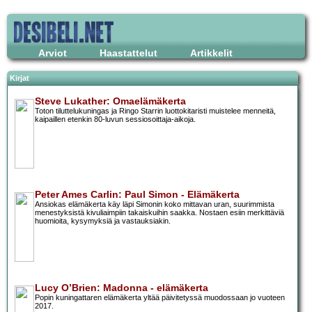
Arviot
Haastattelut
Artikkelit
Kirjat
Steve Lukather: Omaelämäkerta
Toton tiluttelukuningas ja Ringo Starrin luottokitaristi muistelee menneitä,
kaipaillen etenkin 80-luvun sessiosoittaja-aikoja.
Peter Ames Carlin: Paul Simon - Elämäkerta
Ansiokas elämäkerta käy läpi Simonin koko mittavan uran, suurimmista
menestyksistä kivuliaimpiin takaiskuihin saakka. Nostaen esiin merkittäviä
huomioita, kysymyksiä ja vastauksiakin.
Lucy O’Brien: Madonna - elämäkerta
Popin kuningattaren elämäkerta yltää päivitetyssä muodossaan jo vuoteen
2017.