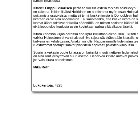
bändin ilmaisussa.
Kitaristi
Emppu Vuorisen
perässä voi siis astella tarkasti halki levyn, 
on tallessa. Niiden lisäksi Heikkinen on nuotintanut myös osan Holopa
soittamista osuuksista, mutta siirtymä koskettimista ja Donockleyn hal
kitaraan ei ole aina ongelmaton. Tai sanotaanko, että koska kitara on si
luomat äänet toimivat erilaisilla säännöillä, on toisten soitinten kääntö ki
eikä lopputulos kuulosta usein kovinkaan paljoa siltä alkuperäiseltä.
Kitara kädessä kirjan ääressä saa kyllä kulumaan aikaa, sillä – kuten t
vaikka Holopainen ei varsinaisesti riko rajoja säveltäessään kitaralle, on
kulkeminen viihdyttävää. Ainakin minulle. Näppärämmille koti-malmsteene
ruostuttamat soittajat saavat pinnistellä sopivasti palasten kimpussa.
Suurin ja vakavin puute kirjassa on kuitenkin nuotinnettujen laulumelo
on aina ollut järisyttävän suuri asema. Lisäarvoa kirjalle antavat puol
jos vain kitara on soittimesi.
Mika Roth
Lukukertoja:
4225