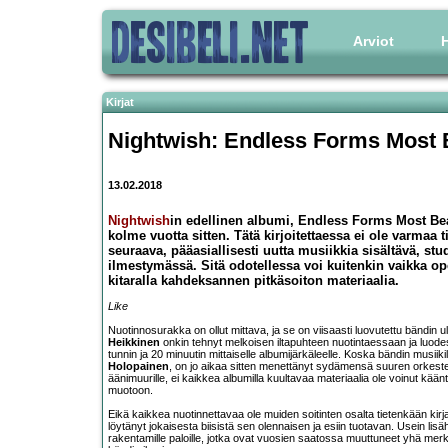
Arviot
H
Kirjat
Nightwish: Endless Forms Most B
13.02.2018
Nightwish
in edellinen albumi, Endless Forms Most Beaut
kolme vuotta sitten. Tätä kirjoitettaessa ei ole varmaa t
seuraava, pääasiallisesti uutta musiikkia sisältävä, st
ilmestymässä. Sitä odotellessa voi kuitenkin vaikka op
kitaralla kahdeksannen pitkäsoiton materiaalia.
Like
Nuotinnosurakka on ollut mittava, ja se on viisaasti luovutettu bändin u
Heikkinen
onkin tehnyt melkoisen iltapuhteen nuotintaessaan ja luodess
tunnin ja 20 minuutin mittaiselle albumijärkäleelle. Koska bändin musiiki
Holopainen
, on jo aikaa sitten menettänyt sydämensä suuren orkester
äänimuurille, ei kaikkea albumilla kuultavaa materiaalia ole voinut käänt
muotoon.
Eikä kaikkea nuotinnettavaa ole muiden soitinten osalta tietenkään kirj
löytänyt jokaisesta biisistä sen olennaisen ja esiin tuotavan. Usein li
rakentamille paloille, jotka ovat vuosien saatossa muuttuneet yhä merk