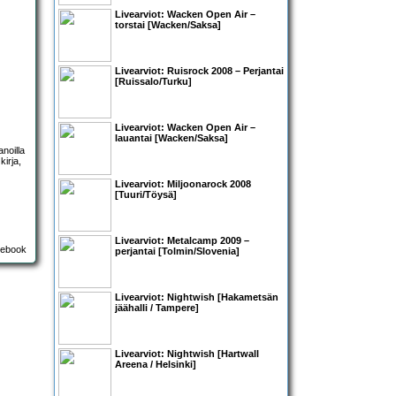
Livearviot:
Wacken Open Air
–
torstai [Wacken/Saksa]
Livearviot: Ruisrock 2008 – Perjantai
[Ruissalo/Turku]
Livearviot:
Wacken Open Air –
lauantai
[Wacken/Saksa]
noilla
irja,
Livearviot:
Miljoonarock 2008
[Tuuri/Töysä]
Livearviot:
Metalcamp 2009 –
perjantai
[Tolmin/Slovenia]
Livearviot:
Nightwish
[Hakametsän
jäähalli / Tampere]
Livearviot:
Nightwish
[Hartwall
Areena / Helsinki]