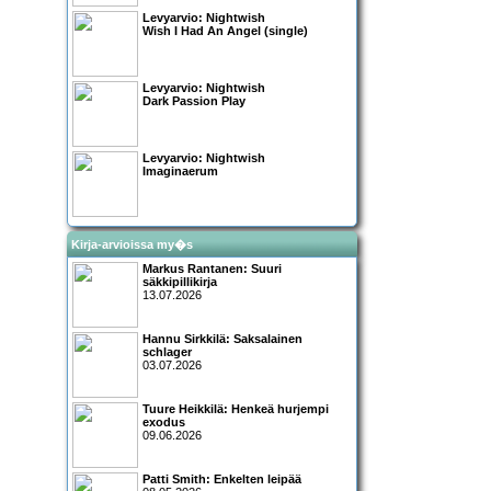
Levyarvio: Nightwish
Wish I Had An Angel (single)
Levyarvio: Nightwish
Dark Passion Play
Levyarvio: Nightwish
Imaginaerum
Kirja-arvioissa my�s
Markus Rantanen: Suuri
säkkipillikirja
13.07.2026
Hannu Sirkkilä: Saksalainen
schlager
03.07.2026
Tuure Heikkilä: Henkeä hurjempi
exodus
09.06.2026
Patti Smith: Enkelten leipää