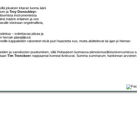
sillä jokainen kitaran luoma ääni
isen ja
Troy Donockley
n
litsemista instrumenteista
inä määrin erilainen ja sen
taralle toisinaan ongelmallista,
odettua – soitettavaa piisaa ja
 herrain jalanjäljissä
ille kappaleiden rakenteet eivät juuri haastetta suo, mutta aloittelevat tai ajan jo hieman
dioiden ja sanoitusten puuttuminen, sillä Holopaisen luomassa pienoismusiikkiuniversumissa sa
estaan
Tim Tronckoe
n nappaamat komeat livekuvat. Summa summarum: hankinnan arvoinen k