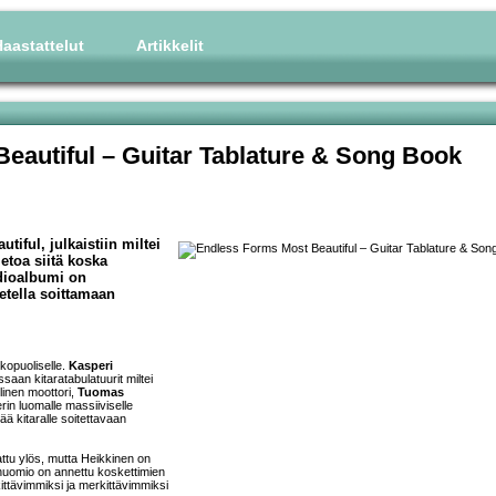
aastattelut
Artikkelit
eautiful – Guitar Tablature & Song Book
iful, julkaistiin miltei
ietoa siitä koska
udioalbumi on
etella soittamaan
lkopuoliselle.
Kasperi
aan kitaratabulatuurit miltei
llinen moottori,
Tuomas
in luomalle massiiviselle
ää kitaralle soitettavaan
attu ylös, mutta Heikkinen on
sähuomio on annettu koskettimien
ittävimmiksi ja merkittävimmiksi