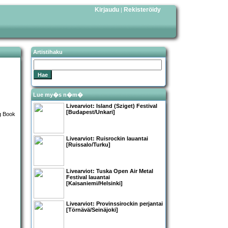
Kirjaudu
Rekisteröidy
|
Artistihaku
Lue my�s n�m�
Livearviot: Island (Sziget) Festival
[Budapest/Unkari]
Livearviot: Ruisrockin lauantai
[Ruissalo/Turku]
Livearviot:
Tuska Open Air Metal
Festival lauantai
[Kaisaniemi/Helsinki]
Livearviot:
Provinssirockin perjantai
[Törnävä/Seinäjoki]