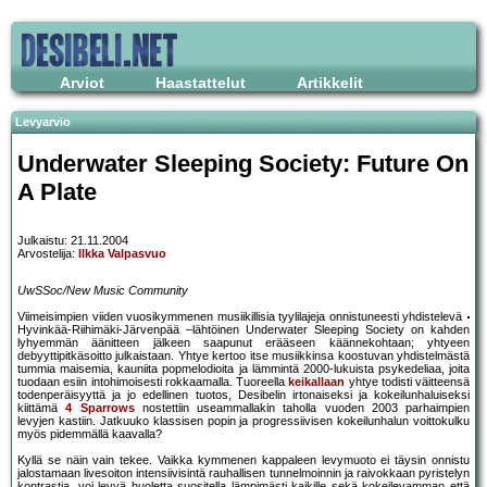
Arviot
Haastattelut
Artikkelit
Levyarvio
Underwater Sleeping Society: Future On
A Plate
Julkaistu: 21.11.2004
Arvostelija:
Ilkka Valpasvuo
UwSSoc/New Music Community
Viimeisimpien viiden vuosikymmenen musiikillisia tyylilajeja onnistuneesti yhdistelevä
Hyvinkää-Riihimäki-Järvenpää –lähtöinen Underwater Sleeping Society on kahden
lyhyemmän äänitteen jälkeen saapunut erääseen käännekohtaan; yhtyeen
debyyttipitkäsoitto julkaistaan. Yhtye kertoo itse musiikkinsa koostuvan yhdistelmästä
tummia maisemia, kauniita popmelodioita ja lämmintä 2000-lukuista psykedeliaa, joita
tuodaan esiin intohimoisesti rokkaamalla. Tuoreella
keikallaan
yhtye todisti väitteensä
todenperäisyyttä ja jo edellinen tuotos, Desibelin irtonaiseksi ja kokeilunhaluiseksi
kiittämä
4 Sparrows
nostettiin useammallakin taholla vuoden 2003 parhaimpien
levyjen kastiin. Jatkuuko klassisen popin ja progressiivisen kokeilunhalun voittokulku
myös pidemmällä kaavalla?
Kyllä se näin vain tekee. Vaikka kymmenen kappaleen levymuoto ei täysin onnistu
jalostamaan livesoiton intensiivisintä rauhallisen tunnelmoinnin ja raivokkaan pyristelyn
kontrastia, voi levyä huoletta suositella lämpimästi kaikille sekä kokeilevamman että