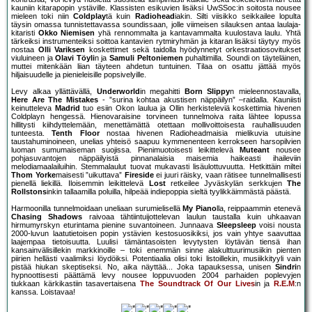
kauniin kitarapopin ystäville. Klassisten esikuvien lisäksi UwSSoc:in soitosta nousee
mieleen toki niin
Coldplay
tä kuin
Radiohead
iakin. Silti viisikko seikkailee lopulta
täysin omassa tunnistettavassa soundissaan, jolle viimeisen silauksen antaa laulaja-
kitaristi
Okko Niemisen
yhä rennommalta ja kantavammalta kuulostava laulu. Yhtä
tärkeiksi instrumenteiksi soittoa kantavien rytmiryhmän ja kitaran lisäksi täytyy myös
nostaa
Olli Variksen
koskettimet sekä taidolla hyödynnetyt orkestraatiosovitukset
viuluineen ja
Olavi Töyli
n ja
Samuli Peltoniemen
puhaltimilla. Soundi on täyteläinen,
muttei mitenkään liian täyteen ahdetun tuntuinen. Tilaa on osattu jättää myös
hiljaisuudelle ja pienieleisille popsivelyille.
Levy alkaa yllättävällä,
Underworld
in megahitti
Born Slippy
n mieleennostavalla,
Here Are The Mistakes
- ”surina kohtaa akustisen näppäilyn” –raidalla. Kauniisti
keinutteleva
Madrid
tuo esiin Okon laulua ja Ollin herkisteleviä koskettimia hivenen
Coldplayn hengessä. Hienovaraisine torvineen tunnelmoiva raita lähtee lopussa
hillitysti kiihdyttelemään, menettämättä otettaan mollivoittoisesta rauhallisuuden
tunteesta.
Tenth Floor
nostaa hivenen Radioheadmaisia mielikuvia utuisine
taustahuminoineen, unelias yhteisö saapuu kymmenenteen kerrokseen harsopilvien
luoman sumumaiseman suojissa. Pienimuotoisesti leikittelevä
Muteant
nousee
pohjasuvantojen näppäilyistä pinnanalaisia maisemia haikeasti ihaileviin
melodiamaalailuihin. Stemmalaulut tuovat mukavasti lisäulottuvuutta. Hetkittäin miltei
Thom Yorke
maisesti ”uikuttava”
Fireside
ei juuri räisky, vaan rätisee tunnelmallisesti
pienellä liekillä. Iloisemmin leikittelevä
Lost
retkeilee Jyväskylän serkkujen
The
Rollstons
inkin tallaamilla poluilla, hilpeää indiepoppia sieltä tyylikkäimmästä päästä.
Harmoonilla tunnelmoidaan uneliaan surumielisellä
My Piano
lla, reippaammin etenevä
Chasing Shadows
raivoaa tähtiintuijottelevan laulun taustalla kuin uhkaavan
hirmumyrskyn eturintama pienine suvantoineen. Junnaava
Sleepsleep
voisi nousta
2000-luvun laatutietoisen popin ystävien kestosuosikiksi, jos vain yhtye saavuttaa
laajempaa tietoisuutta. Luulisi tämäntasoisten levytysten löytävän tiensä ihan
kansainvälisillekin markkinoille – toki enemmän sinne alakulttuurimusiikin pienten
piirien hellästi vaalimiksi löydöiksi. Potentiaalia olisi toki listoillekin, musiikkityyli vain
pistää hiukan skeptiseksi. No, aika näyttää... Joka tapauksessa, unisen
Sindri
n
hypnoottisesti päättämä levy nousee loppuvuoden 2004 parhaiden poplevyjen
tiukkaan kärkikastiin tasavertaisena
The Soundtrack Of Our Lives
in ja
R.E.M
:n
kanssa. Loistavaa!