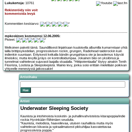
Lukukertoja:
10761
Rekisteröidy niin voit
kommentoida levyä
Kommenttien keskiarvo:
mpkoskinen kommentoi 12.06.2005:
Pisteet:
Melkoinen paketti tämä. Saundillisesti linjakkaan kuuloisella albumilla kumarretaan yhtä
lailla brittipsykedelian, progressiivisen rockin, grungen, Radiohead-taiderockin kuin
indienkin suuntaan. Erityisesti keikalla bändin grungahtava ote ja lavaolemus käyvät
ilmeisiksi, mutta levyllä jyräys on kontrolloidumpaa. Jokainen biisi on yksilönsä ja
tunnelmat vaihtelevat sujuvasti laajalla skaalalla. "Hittipotentiaalia" löytyy ainakin Tenth
Floorista, Lostista ja Sleepsleepistä. Mainio levy, jonka soisi erittäin mielellään poikivan
yhtyeelle menestystä jatkossakin!
Artistihaku
Artisti
Underwater Sleeping Society
Kaunista ja intohimoista kosketin- ja puhallinvahvisteista kitarapoppia/indie
rockia Hyvinkään-Riihimäen seudulta.
"Kaunista, melodista, haaveilevaa, utuisen rauhallista mutta myös
vaihtelevan kiivasta ja spiraalimaisesti pikkuhiljaa kasvatettavaa
progressiivista poppia."