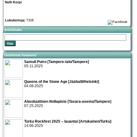
Nelli Korpi
Lukukertoja:
7328
Artistihaku
Uusimmat livearviot
Samuli Putro [Tampere-talo/Tampere]
05.11.2025
Queens of the Stone Age [Jäähalli/Helsinki]
04.08.2025
Absoluuttinen Nollapiste [Tavara-asema/Tampere]
07.25.2025
Turku Rockfest 2025 – lauantai [Artukainen/Turku]
14.06.2025