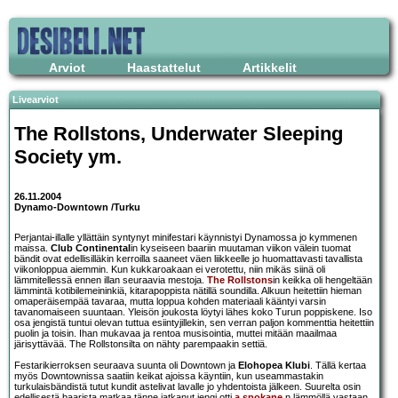
Arviot
Haastattelut
Artikkelit
Livearviot
The Rollstons
,
Underwater Sleeping
Society
ym.
26.11.2004
Dynamo-Downtown /Turku
Perjantai-illalle yllättäin syntynyt minifestari käynnistyi Dynamossa jo kymmenen
maissa.
Club Continental
in kyseiseen baariin muutaman viikon välein tuomat
bändit ovat edellisilläkin kerroilla saaneet väen liikkeelle jo huomattavasti tavallista
viikonloppua aiemmin. Kun kukkaroakaan ei verotettu, niin mikäs siinä oli
lämmitellessä ennen illan seuraavia mestoja.
The Rollstons
in keikka oli hengeltään
lämmintä kotibilemeininkiä, kitarapoppista nätillä soundilla. Alkuun heitettiin hieman
omaperäisempää tavaraa, mutta loppua kohden materiaali kääntyi varsin
tavanomaiseen suuntaan. Yleisön joukosta löytyi lähes koko Turun poppiskene. Iso
osa jengistä tuntui olevan tuttua esiintyjillekin, sen verran paljon kommenttia heitettiin
puolin ja toisin. Ihan mukavaa ja rentoa musisointia, muttei mitään maailmaa
järisyttävää. The Rollstonsilta on nähty parempaakin settiä.
Festarikierroksen seuraava suunta oli Downtown ja
Elohopea Klubi
. Tällä kertaa
myös Downtownissa saatiin keikat ajoissa käyntiin, kun useammastakin
turkulaisbändistä tutut kundit astelivat lavalle jo yhdentoista jälkeen. Suurelta osin
edellisestä baarista matkaa tänne jatkanut jengi otti
a spokane
n lämmöllä vastaan.