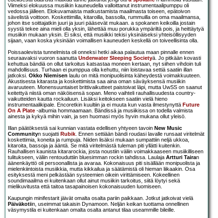
Viimeksi elokuussa musiikin kauneudella valloittanut instrumentaalipumppu oli
vedossa jälleen. Elokuvamaista matkustamista maailmasta toiseen, epätoivon
sävelistä voittoon. Koskettimilla, kitaroilla, bassolla, rummuilla on oma maailmansa,
johon itse soittajatkin juuri ja juuri pääsevät mukaan. a spokanen keikoilla jostain
syystä tekee aina mieli olla yksin, lähettää muu porukka ympäriltä pois, ja heittäytyä
musiikin mukaan yksin. Ei siksi, että musiikki tekisi yksinäiseksi yhteisöllisyyden
sijaan, vaan koska yksinään voimallisen kauneuden keskellä on toiveellisinta olla.
Poissaolevista tunnelmista oli onneksi hetki aikaa palautua maan pinnalle ennen
seuraavaksi vuoron saanutta
Underwater Sleeping Society
ä. Jo pitkään kovasti
kehuttua bändiä on ollut tarkoitus katsastaa moneen kertaan, nyt siihen vihdoin tuli
mahdollisuus. Turhaan ei pumppua olla kehuttu, niin loistavaa settiä saatiin illan
jatkoksi.
Okko Niemisen
laulu on mitä monipuolisinta käheydestä voimakkuuteen.
Akustisesta kitarasta ja koskettimista saa aina oman säväyksensä musiikin
avaruuteen. Monensuuntaiset brittivaikutteet paistoivat läpi, mutta UwSS on saanut
keitettyä niistä oman näköisensä sopan. Meno vaihteli rauhallisuudesta country-
vaikutteiden kautta rockailuun. Lisäksi keitokseen saatiin vielä hieno
instrumentaalikipale. Encoretkin kuultiin ja ei muuta kun vasta ilmestynyttä
Future
On A Plate
-albumia hommaamaan. Bändissä ja musiikissa on todella valmista
ainesta ja kykyä mihin vain, ja sen huomasi myös hyvin mukana ollut yleisö.
Illan päätöksestä sai kunnian vastata edellisen yhtyeen tavoin
New Music
Community
n suojatti
Rubik
. Ennen settiään bändi roudasi lavalle runsaat viritelmät
koskettimia, koneita ja rumpuja. Niiden lisäksi mukaan sumpattiin neljä ukkoa,
kitaroita, bassoja ja ääntä. Se mitä viritelmästä tuleman piti yllätti kuitenkin.
Rauhallisen kaunista kitararockia, josta noustiin väliin voimakkaaseen musiikilliseen
tulitukseen, väliin rentouduttiin bluesimman rockin tahdissa. Laulaja
Artturi Taira
n
äänenkäyttö oli persoonallista ja avaraa. Kokonaisuus piti sisällään monipuolista ja
mielenkiintoista musiikkia, mutta kikkailua ja säätämistä oli hieman liikaakin. Osa
esityksestä meni pelkästään systeemien oikein virittämiseen. Kokeellinen
soundimaailma ei kuitenkaan ollut ainut musiikin tarkoitus, siitä löytyi sekä
mielikuvitusta että taitoa tasapainoisen kokonaisuuden luomiseen.
Kaupungin minifestarit jäivät omalta osalta pariin paikkaan. Jotkut jatkoivat vielä
Päiväkoti
in, useimmat takaisin Dynamoon. Neljän keikan tuottama onnellinen
väsymystila ei kuitenkaan omalta osalta antanut tilaa useammille bileille.