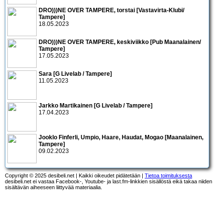
DRO)))NE OVER TAMPERE, torstai [Vastavirta-Klubi/
Tampere]
18.05.2023
DRO)))NE OVER TAMPERE, keskiviikko [Pub Maanalainen/
Tampere]
17.05.2023
Sara [G Livelab / Tampere]
11.05.2023
Jarkko Martikainen [G Livelab / Tampere]
17.04.2023
Jooklo Finferli, Umpio, Haare, Haudat, Mogao [Maanalainen,
Tampere]
09.02.2023
Copyright © 2025 desibeli.net | Kaikki oikeudet pidätetään |
Tietoa toimituksesta
desibeli.net ei vastaa Facebook-, Youtube- ja last.fm-linkkien sisällöstä eikä takaa niiden
sisältävän aiheeseen liittyvää materiaalia.