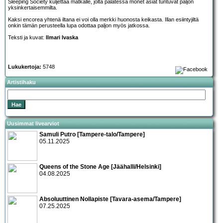
Sleeping Society kuljettaa matkalle, jolta palatessa monet asiat tuntuvat paljon
yksinkertaisemmilta.
Kaksi encorea yhtenä iltana ei voi olla merkki huonosta keikasta. Illan esiintyjiltä
onkin tämän perusteella lupa odottaa paljon myös jatkossa.
Teksti ja kuvat:
Ilmari Ivaska
Lukukertoja:
5748
Artistihaku
Uusimmat livearviot
Samuli Putro [Tampere-talo/Tampere]
05.11.2025
Queens of the Stone Age [Jäähalli/Helsinki]
04.08.2025
Absoluuttinen Nollapiste [Tavara-asema/Tampere]
07.25.2025