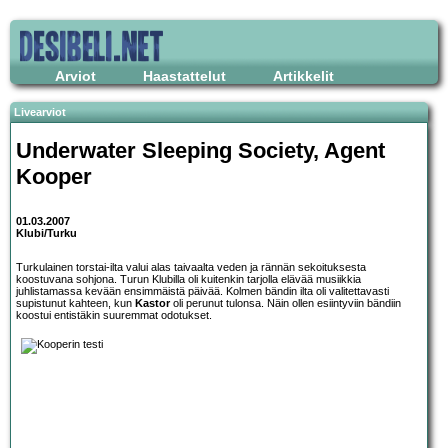
Arviot
Haastattelut
Artikkelit
Livearviot
Underwater Sleeping Society
,
Agent
Kooper
01.03.2007
Klubi/Turku
Turkulainen torstai-ilta valui alas taivaalta veden ja rännän sekoituksesta
koostuvana sohjona. Turun Klubilla oli kuitenkin tarjolla elävää musiikkia
juhlistamassa kevään ensimmäistä päivää. Kolmen bändin ilta oli valitettavasti
supistunut kahteen, kun
Kastor
oli perunut tulonsa. Näin ollen esiintyviin bändiin
koostui entistäkin suuremmat odotukset.