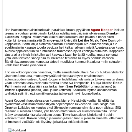
Illan livetoiminnan aloitti turkulais-paraislais-kruunupyyläinen
Agent Kooper
. Keikan
teemana voidaan pitää bändin keikkaa edeltävänä päivänä julkaisemaa
Drunken
Lullabies
-singleä. Muutaman kuukauden keikkatauolta palannut bändi aloitti
kuitenkin jo ensimmäiseltä
Orange
-ep:ltä löytyvällä
Let the Music Take Control
-
kappaleella. Bändi on jo aiemmin osoittanut raudanlujan live-osaamisensa ja tuo
edellämainittu kappale todella osoittaa heti keikan alkuun, mistä Agenteissa on kyse.
Avauskappaleen funktio tuntui tässä tilanteessa hyvin kahtiajakautuvalta. Kappaleen
alusta aina viimeisiin iskuihin asti kasvava kaari herättää kuulijat, mutta se tuntui
yhtä lailla toimivan sanojensa mukaisessa tehtävässä myös bändille itselleen.
Bändin lavapreesens kumpuaa aidosti musiikista kommunikaationa – niin soittajien
välillä kuin lavalta yleisöönkin.
Trio on kokoonpanona haastava, mutta samalla kutkuttava. Se voi hukkua yhdenkin
jäsenensä mukana, mutta synnyttää toimiessaan hyvin omaleimaisen
autenttisuuden tunteen. Agent Kooper ei todellakaan ole solistia tukeva taustaryhmä,
vaan kolmesta tasaveroisesta roolista koostuva kompositio. Laulaja-kitaristi
Robin
Pahlman
in voimakas ääni saa tarkan tuen
Sam Fröjdö
ltä (rummut ja laulu) ja
Valtteri Lipasti
lta (basso, laulu ja koskettimet). Kolmikko täyttää äänimaailman
tyylitajuisesti niin, että sointi kuulostaa jatkuvasti hyvin luonnolliselta.
Agent Kooperin kappaleissa on kumma kierre. Ne pitävät kuulijan lähellään ja
pyörittävät vastustamattomasti yhä nopeampaan liikkeeseen. Uusi single-biisi
Drunken Lullabies on kenties yksi lähivuosien onnistuneimmista pop-ralleista. Sillä
ralli tuntuu ainoalta sanalta, jolla bändin materiaalia voi suomeksi kuvailla. Settiin
lisätty akustisella kitaralla soitettu osuus
Time
-kappaleen johdolla toimi sekin
kellonvarmasti. Kaiken nähdyn ja kuullun jälkeen tuntuu pieneltä ihmeeltä, että bändi
ei ilmeisesti vieläkään ole löytänyt julkaisijaa pitkäsoitolleen.