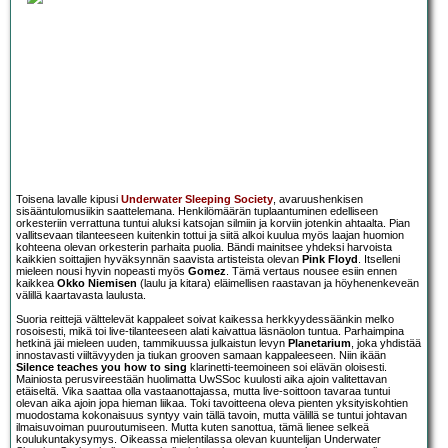
Toisena lavalle kipusi
Underwater Sleeping Society
, avaruushenkisen
sisääntulomusiikin saattelemana. Henkilömäärän tuplaantuminen edelliseen
orkesteriin verrattuna tuntui aluksi katsojan silmiin ja korviin jotenkin ahtaalta. Pian
vallitsevaan tilanteeseen kuitenkin tottui ja siitä alkoi kuulua myös laajan huomion
kohteena olevan orkesterin parhaita puolia. Bändi mainitsee yhdeksi harvoista
kaikkien soittajien hyväksynnän saavista artisteista olevan
Pink Floyd
. Itselleni
mieleen nousi hyvin nopeasti myös
Gomez
. Tämä vertaus nousee esiin ennen
kaikkea
Okko Niemisen
(laulu ja kitara) eläimellisen raastavan ja höyhenenkeveän
välillä kaartavasta laulusta.
Suoria reittejä välttelevät kappaleet soivat kaikessa herkkyydessäänkin melko
rosoisesti, mikä toi live-tilanteeseen alati kaivattua läsnäolon tuntua. Parhaimpina
hetkinä jäi mieleen uuden, tammikuussa julkaistun levyn
Planetarium
, joka yhdistää
innostavasti viiltävyyden ja tiukan grooven samaan kappaleeseen. Niin ikään
Silence teaches you how to sing
klarinetti-teemoineen soi elävän oloisesti.
Mainiosta perusvireestään huolimatta UwSSoc kuulosti aika ajoin valitettavan
etäiseltä. Vika saattaa olla vastaanottajassa, mutta live-soittoon tavaraa tuntui
olevan aika ajoin jopa hieman liikaa. Toki tavoitteena oleva pienten yksityiskohtien
muodostama kokonaisuus syntyy vain tällä tavoin, mutta välillä se tuntui johtavan
ilmaisuvoiman puuroutumiseen. Mutta kuten sanottua, tämä lienee selkeä
koulukuntakysymys. Oikeassa mielentilassa olevan kuuntelijan Underwater