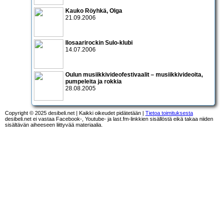
Kauko Röyhkä, Olga
21.09.2006
Ilosaarirockin Sulo-klubi
14.07.2006
Oulun musiikkivideofestivaalit
– musiikkivideoita,
pumpeleita ja rokkia
28.08.2005
Copyright © 2025 desibeli.net | Kaikki oikeudet pidätetään |
Tietoa toimituksesta
desibeli.net ei vastaa Facebook-, Youtube- ja last.fm-linkkien sisällöstä eikä takaa niiden
sisältävän aiheeseen liittyvää materiaalia.