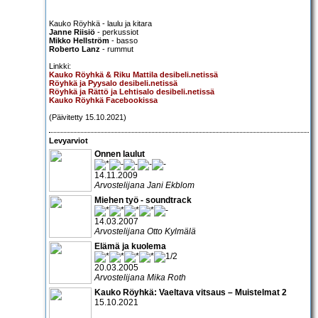
Kauko Röyhkä - laulu ja kitara
Janne Riisiö
- perkussiot
Mikko Hellström
- basso
Roberto Lanz
- rummut
Linkki:
Kauko Röyhkä & Riku Mattila desibeli.netissä
Röyhkä ja Pyysalo desibeli.netissä
Röyhkä ja Rättö ja Lehtisalo desibeli.netissä
Kauko Röyhkä Facebookissa
(Päivitetty 15.10.2021)
Levyarviot
Onnen laulut
14.11.2009
Arvostelijana Jani Ekblom
Miehen työ - soundtrack
14.03.2007
Arvostelijana Otto Kylmälä
Elämä ja kuolema
20.03.2005
Arvostelijana Mika Roth
Kauko Röyhkä: Vaeltava vitsaus – Muistelmat 2
15.10.2021