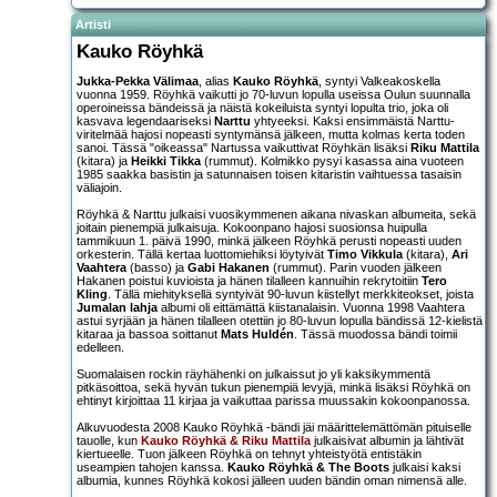
Artisti
Kauko Röyhkä
Jukka-Pekka Välimaa
, alias
Kauko Röyhkä
, syntyi Valkeakoskella
vuonna 1959. Röyhkä vaikutti jo 70-luvun lopulla useissa Oulun suunnalla
operoineissa bändeissä ja näistä kokeiluista syntyi lopulta trio, joka oli
kasvava legendaariseksi
Narttu
yhtyeeksi. Kaksi ensimmäistä Narttu-
viritelmää hajosi nopeasti syntymänsä jälkeen, mutta kolmas kerta toden
sanoi. Tässä "oikeassa" Nartussa vaikuttivat Röyhkän lisäksi
Riku Mattila
(kitara) ja
Heikki Tikka
(rummut). Kolmikko pysyi kasassa aina vuoteen
1985 saakka basistin ja satunnaisen toisen kitaristin vaihtuessa tasaisin
väliajoin.
Röyhkä & Narttu julkaisi vuosikymmenen aikana nivaskan albumeita, sekä
joitain pienempiä julkaisuja. Kokoonpano hajosi suosionsa huipulla
tammikuun 1. päivä 1990, minkä jälkeen Röyhkä perusti nopeasti uuden
orkesterin. Tällä kertaa luottomiehiksi löytyivät
Timo Vikkula
(kitara),
Ari
Vaahtera
(basso) ja
Gabi Hakanen
(rummut). Parin vuoden jälkeen
Hakanen poistui kuvioista ja hänen tilalleen kannuihin rekrytoitiin
Tero
Kling
. Tällä miehityksellä syntyivät 90-luvun kiistellyt merkkiteokset, joista
Jumalan lahja
albumi oli eittämättä kiistanalaisin. Vuonna 1998 Vaahtera
astui syrjään ja hänen tilalleen otettiin jo 80-luvun lopulla bändissä 12-kielistä
kitaraa ja bassoa soittanut
Mats Huldén
. Tässä muodossa bändi toimii
edelleen.
Suomalaisen rockin räyhähenki on julkaissut jo yli kaksikymmentä
pitkäsoittoa, sekä hyvän tukun pienempiä levyjä, minkä lisäksi Röyhkä on
ehtinyt kirjoittaa 11 kirjaa ja vaikuttaa parissa muussakin kokoonpanossa.
Alkuvuodesta 2008 Kauko Röyhkä -bändi jäi määrittelemättömän pituiselle
tauolle, kun
Kauko Röyhkä & Riku Mattila
julkaisivat albumin ja lähtivät
kiertueelle. Tuon jälkeen Röyhkä on tehnyt yhteistyötä entistäkin
useampien tahojen kanssa.
Kauko Röyhkä & The Boots
julkaisi kaksi
albumia, kunnes Röyhkä kokosi jälleen uuden bändin oman nimensä alle.