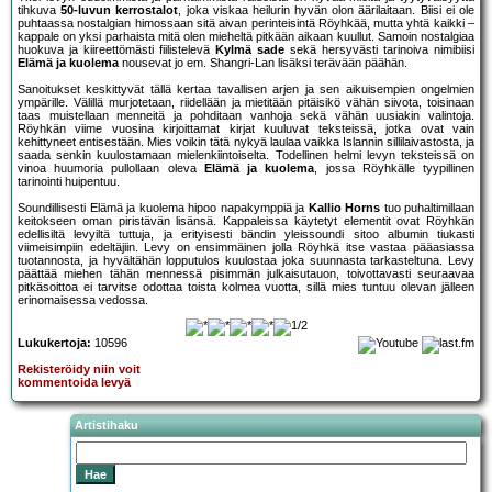
tihkuva
50-luvun kerrostalot
, joka viskaa heilurin hyvän olon äärilaitaan. Biisi ei ole
puhtaassa nostalgian himossaan sitä aivan perinteisintä Röyhkää, mutta yhtä kaikki –
kappale on yksi parhaista mitä olen mieheltä pitkään aikaan kuullut. Samoin nostalgiaa
huokuva ja kiireettömästi fiilistelevä
Kylmä sade
sekä hersyvästi tarinoiva nimibiisi
Elämä ja kuolema
nousevat jo em. Shangri-Lan lisäksi terävään päähän.
Sanoitukset keskittyvät tällä kertaa tavallisen arjen ja sen aikuisempien ongelmien
ympärille. Välillä murjotetaan, riidellään ja mietitään pitäisikö vähän siivota, toisinaan
taas muistellaan menneitä ja pohditaan vanhoja sekä vähän uusiakin valintoja.
Röyhkän viime vuosina kirjoittamat kirjat kuuluvat teksteissä, jotka ovat vain
kehittyneet entisestään. Mies voikin tätä nykyä laulaa vaikka Islannin sillilaivastosta, ja
saada senkin kuulostamaan mielenkiintoiselta. Todellinen helmi levyn teksteissä on
vinoa huumoria pullollaan oleva
Elämä ja kuolema
, jossa Röyhkälle tyypillinen
tarinointi huipentuu.
Soundillisesti Elämä ja kuolema hipoo napakymppiä ja
Kallio Horns
tuo puhaltimillaan
keitokseen oman piristävän lisänsä. Kappaleissa käytetyt elementit ovat Röyhkän
edellisiltä levyiltä tuttuja, ja erityisesti bändin yleissoundi sitoo albumin tiukasti
viimeisimpiin edeltäjiin. Levy on ensimmäinen jolla Röyhkä itse vastaa pääasiassa
tuotannosta, ja hyvältähän lopputulos kuulostaa joka suunnasta tarkasteltuna. Levy
päättää miehen tähän mennessä pisimmän julkaisutauon, toivottavasti seuraavaa
pitkäsoittoa ei tarvitse odottaa toista kolmea vuotta, sillä mies tuntuu olevan jälleen
erinomaisessa vedossa.
Lukukertoja:
10596
Rekisteröidy niin voit
kommentoida levyä
Artistihaku