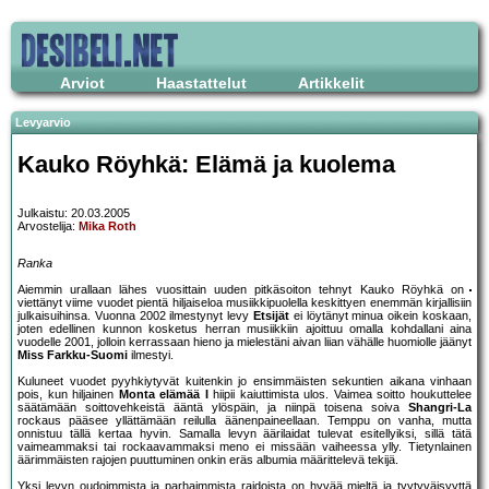
Arviot
Haastattelut
Artikkelit
Levyarvio
Kauko Röyhkä: Elämä ja kuolema
Julkaistu: 20.03.2005
Arvostelija:
Mika Roth
Ranka
Aiemmin urallaan lähes vuosittain uuden pitkäsoiton tehnyt Kauko Röyhkä on
viettänyt viime vuodet pientä hiljaiseloa musiikkipuolella keskittyen enemmän kirjallisiin
julkaisuihinsa. Vuonna 2002 ilmestynyt levy
Etsijät
ei löytänyt minua oikein koskaan,
joten edellinen kunnon kosketus herran musiikkiin ajoittuu omalla kohdallani aina
vuodelle 2001, jolloin kerrassaan hieno ja mielestäni aivan liian vähälle huomiolle jäänyt
Miss Farkku-Suomi
ilmestyi.
Kuluneet vuodet pyyhkiytyvät kuitenkin jo ensimmäisten sekuntien aikana vinhaan
pois, kun hiljainen
Monta elämää I
hiipii kaiuttimista ulos. Vaimea soitto houkuttelee
säätämään soittovehkeistä ääntä ylöspäin, ja niinpä toisena soiva
Shangri-La
rockaus pääsee yllättämään reilulla äänenpaineellaan. Temppu on vanha, mutta
onnistuu tällä kertaa hyvin. Samalla levyn äärilaidat tulevat esitellyiksi, sillä tätä
vaimeammaksi tai rockaavammaksi meno ei missään vaiheessa ylly. Tietynlainen
äärimmäisten rajojen puuttuminen onkin eräs albumia määrittelevä tekijä.
Yksi levyn oudoimmista ja parhaimmista raidoista on hyvää mieltä ja tyytyväisyyttä