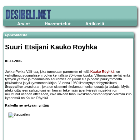
Arviot
Haastattelut
Artikkelit
Ajankohtaista
Suuri Etsijäni
Kauko Röyhkä
01.11.2006
Jukka-Pekka Välimaa, joka tunnetaan paremmin nimellä
Kauko Röyhkä
, on
vaikuttanut suomalaisen rockin kentällä jo 70-luvun lopulta. Vittumainen räyhähenki,
tyttöjen ystävä ja maanmainio seuramies on julkaissut jo päälle parikymmentä
pitkäsoittoa ja yli kymmenen kirjaa. Vuonna 1980 ilmestynyt debyyttialbumi
Steppaillen
avasi uran, joka on sittemmin kokenut monia nousuja ja laskuja. Myös
allekirjoittaneen suhtautuminen herran tekemisiin ja erityisesti musiikkiin on
muuttunut useaan otteeseen, eikä mikään tunnu koskaan olevan täysin varmaa kun
kyseessä on Kauko Röyhkä.
Kaikella ne nykyään yrittää