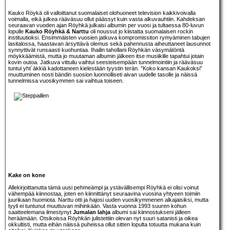
Kauko Röykä oli valloittanut suomalaiset olohuoneet television kaikkivoivalla
voimalla, eikä julkea rääväsuu ollut päässyt kuin vasta alkuvauhtiin. Kahdeksan
seuraavan vuoden ajan Röyhkä julkaisi albumin per vuosi ja tultaessa 80-luvun
lopulle
Kauko Röyhkä & Narttu
oli noussut jo kiistatta suomalaisen rockin
instituutioksi. Ensimmäisten vuosien jatkuva kompromissiton rymyäminen tabujen
lasitalossa, haastavan ärsyttävä olemus sekä pahennusta aiheuttaneet lausunnot
synnyttivät runsaasti kuohuntaa. Ihailin tahollani Röyhkän väsymätöntä
möykkäämistä, mutta jo muutaman albumin jälkeen itse musiikille tapahtui jotain
kovin outoa. Jatkuva vittuilu vaihtui seesteisempään tunnelmointiin ja rääväsuu
tuntui yht´äkkiä kadottaneen kielestään tyystin terän. ”Koko kansan Kaukoksi”
muuttuminen nosti bändin suosion luonnolliseti aivan uudelle tasolle ja näissä
tunnelmissa vuosikymmen sai vaihtua toiseen.
Kake on kone
Allekirjoittanutta tämä uusi pehmeämpi ja ystävällisempi Röyhkä ei olisi voinut
vähempää kiinnostaa, joten en kiinnittänyt seuraavina vuosina yhtyeen toimiin
juurikaan huomiota. Narttu otti ja hajosi uuden vuosikymmenen alkajaisiksi, mutta
tyyli ei tuntunut muuttuvan mihinkään. Vasta vuonna 1993 suuren kohun
saatteelemana ilmestynyt
Jumalan lahja
albumi sai kiinnostukseni jälleen
heräämään. Otsikoissa Röyhkän julistettiin olevan nyt suuri satanisti ja oikea
okkultisti, mutta eihän näissä puheissa ollut sitten lopulta totuutta mukana kuin