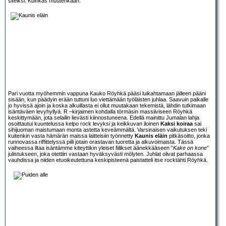
siteiksi. Kuinkas muutenkaan.
Pari vuotta myöhemmin vappuna Kauko Röyhkä pääsi luikahtamaan jälleen pääni
sisään, kun päädyin erään tuttuni luo viettämään työläisten juhlaa. Saavuin paikalle
jo hyvissä ajoin ja koska alkuillasta ei ollut muutakaan tekemistä, lähdin tutkimaan
isäntäväen levyhyllyä. R –kirjaimen kohdalla törmäsin massiiviseen Röyhkä
keskittymään, jota selailin lievästi kiinnostuneena. Edellä mainittu Jumalan lahja
osoittautui kuuntelussa kelpo rock levyksi ja keikkuvan iloinen
Kaksi koiraa
sai
sihijuoman maistumaan monta astetta keveämmältä. Varsinaisen vaikutuksen teki
kuitenkin vasta hämärän maissa laitteisiin työnnetty
Kaunis eläin
pitkäsoitto, jonka
runnovassa riffittelyssä piili jotain orastavan tuoretta ja alkuvoimaista. Tässä
vaiheessa iltaa isäntämme kiteyttikin yleiset fiilikset äänekkääseen ”
Kake on kone
”
julistukseen, joka otettiin vastaan hyväksyvästi mölyten. Juhlat olivat parhaassa
vauhdissa ja niiden etuoikeutettuna keskipisteenä paistatteli itse rocktähti Röyhkä.