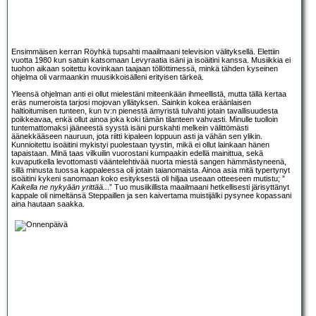
Ensimmäisen kerran Röyhkä tupsahti maailmaani television välityksellä. Elettiin
vuotta 1980 kun satuin katsomaan Levyraatia isäni ja isoäitini kanssa. Musiikkia ei
tuohon aikaan soitettu kovinkaan taajaan töllöttimessä, minkä tähden kyseinen
ohjelma oli varmaankin muusikkoisälleni erityisen tärkeä.
Yleensä ohjelman anti ei ollut mielestäni miteenkään ihmeellistä, mutta tällä kertaa
eräs numeroista tarjosi mojovan yllätyksen. Sainkin kokea eräänlaisen
haltioitumisen tunteen, kun tv:n pienestä ämyristä tulvahti jotain tavallisuudesta
poikkeavaa, enkä ollut ainoa joka koki tämän tilanteen vahvasti. Minulle tuolloin
tuntemattomaksi jääneestä syystä isäni purskahti melkein välittömästi
äänekkääseen nauruun, jota riitti kipaleen loppuun asti ja vähän sen ylikin.
Kunnioitettu isoäitini mykistyi puolestaan tyystin, mikä ei ollut lainkaan hänen
tapaistaan. Minä taas vilkuilin vuorostani kumpaakin edellä mainittua, sekä
kuvaputkella levottomasti vääntelehtivää nuorta miestä sangen hämmästyneenä,
sillä minusta tuossa kappaleessa oli jotain taianomaista. Ainoa asia mitä typertynyt
isoäitini kykeni sanomaan koko esityksestä oli hiljaa useaan otteeseen mutistu; ”
Kaikella ne nykyään yrittää..
.” Tuo musiikillista maailmaani hetkellisesti järisyttänyt
kappale oli nimeltänsä Steppaillen ja sen kaivertama muistijälki pysynee kopassani
aina hautaan saakka.