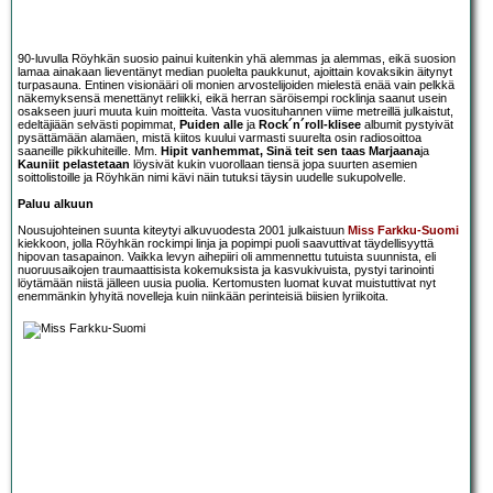
90-luvulla Röyhkän suosio painui kuitenkin yhä alemmas ja alemmas, eikä suosion
lamaa ainakaan lieventänyt median puolelta paukkunut, ajoittain kovaksikin äitynyt
turpasauna. Entinen visionääri oli monien arvostelijoiden mielestä enää vain pelkkä
näkemyksensä menettänyt reliikki, eikä herran säröisempi rocklinja saanut usein
osakseen juuri muuta kuin moitteita. Vasta vuosituhannen viime metreillä julkaistut,
edeltäjiään selvästi popimmat,
Puiden alle
ja
Rock´n´roll-klisee
albumit pystyivät
pysättämään alamäen, mistä kiitos kuului varmasti suurelta osin radiosoittoa
saaneille pikkuhiteille. Mm.
Hipit vanhemmat, Sinä teit sen taas Marjaana
ja
Kauniit pelastetaan
löysivät kukin vuorollaan tiensä jopa suurten asemien
soittolistoille ja Röyhkän nimi kävi näin tutuksi täysin uudelle sukupolvelle.
Paluu alkuun
Nousujohteinen suunta kiteytyi alkuvuodesta 2001 julkaistuun
Miss Farkku-Suomi
kiekkoon, jolla Röyhkän rockimpi linja ja popimpi puoli saavuttivat täydellisyyttä
hipovan tasapainon. Vaikka levyn aihepiiri oli ammennettu tutuista suunnista, eli
nuoruusaikojen traumaattisista kokemuksista ja kasvukivuista, pystyi tarinointi
löytämään niistä jälleen uusia puolia. Kertomusten luomat kuvat muistuttivat nyt
enemmänkin lyhyitä novelleja kuin niinkään perinteisiä biisien lyriikoita.