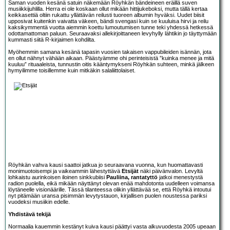
Saman vuoden kesänä satuin näkemään Röyhkän bändeineen eräillä suven
musiikkijuhlilla. Herra ei ole koskaan ollut mikään hittijukeboksi, mutta tällä kertaa
keikkasettiä oltiin rukattu yllättävän reilusti tuoreen albumin hyväksi. Uudet biisit
upposivat kuitenkin vaivatta väkeen, bändi svengasi kuin se kuuluisa hirvi ja reilu
kaksikymmentä vuotta aiemmin koettu lumoutumisen tunne teki yhdessä hetkessä
odottamattoman paluun. Seuraavaksi allekirjoittaneen levyhylly lähtikin jo täyttymään
kummasti siitä R-kirjaimen kohdilta.
Myöhemmin samana kesänä tapasin vuosien takaisen vappubileiden isännän, jota
en ollut nähnyt vähään aikaan. Päästyämme ohi perinteisistä ”kuinka menee ja mitä
kuuluu” rituaaleista, tunnustin oitis kääntymykseni Röyhkän suhteen, minkä jälkeen
hymyilimme toisillemme kuin mitkäkin salaliittolaiset.
Röyhkän vahva kausi saattoi jatkua jo seuraavana vuonna, kun huomattavasti
monimuotoisempi ja vaikeammin lähestyttävä
Etsijät
näki päivänvalon. Levyltä
lohkaistu aurinkoisen iloinen sinkkubiisi
Pauliina, rantatyttö
jatkoi menestystä
radion puolella, eikä mikään näyttänyt olevan enää mahdotonta uudelleen voimansa
löytäneelle visionäärille. Tässä tilanteessa olikin yllättävää se, että Röyhkä intoutui
nyt pitämään uransa pisimmän levytystauon, kirjallisen puolen noustessa pariksi
vuodeksi musiikin edelle.
Yhdistävä tekijä
Normaalia kauemmin kestänyt kuiva kausi päättyi vasta alkuvuodesta 2005 upeaan