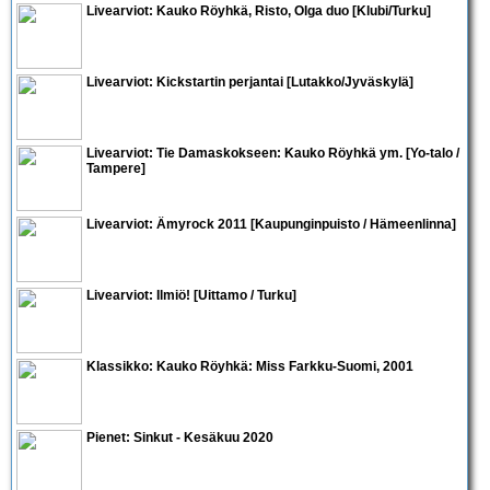
Livearviot:
Kauko Röyhkä
,
Risto
,
Olga
duo [Klubi/Turku]
Livearviot: Kickstartin perjantai [Lutakko/Jyväskylä]
Livearviot: Tie Damaskokseen:
Kauko Röyhkä
ym. [Yo-talo /
Tampere]
Livearviot:
Ämyrock 2011
[Kaupunginpuisto / Hämeenlinna]
Livearviot:
Ilmiö!
[Uittamo / Turku]
Klassikko:
Kauko Röyhkä
: Miss Farkku-Suomi, 2001
Pienet:
Sinkut - Kesäkuu 2020