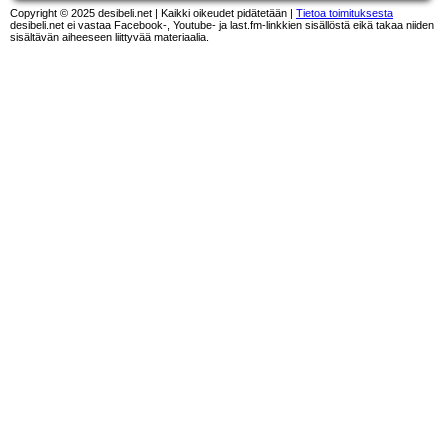
Copyright © 2025 desibeli.net | Kaikki oikeudet pidätetään |
Tietoa toimituksesta
desibeli.net ei vastaa Facebook-, Youtube- ja last.fm-linkkien sisällöstä eikä takaa niiden
sisältävän aiheeseen liittyvää materiaalia.