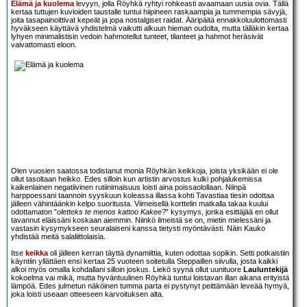
Elämä ja kuolema
levyyn, jolla Röyhkä ryhtyi rohkeasti avaamaan uusia ovia. Tällä
kertaa tuttujen kuvioiden taustalle tuntui hiipineen raskaampia ja tummempia sävyjä,
joita tasapainoittivat kepeät ja jopa nostalgiset raidat. Ääripäitä ennakkoluulottomasti
hyväkseen käyttävä yhdistelmä vaikutti alkuun hieman oudolta, mutta tälläkin kertaa
lyhyen minimalistisin vedoin hahmotellut tunteet, tilanteet ja hahmot heräsivät
vaivattomasti eloon.
Olen vuosien saatossa todistanut monia Röyhkän keikkoja, joista yksikään ei ole
ollut tasoltaan heikko. Edes silloin kun artistin arvostus kulki pohjalukemissa
kaikenlainen negatiivinen rutiinimaisuus loisti aina poissaolollaan. Niinpä
harppoessani taannoin syyskuun koleassa illassa kohti Tavastiaa tiesin odottaa
jälleen vähintäänkin kelpo suoritusta. Viimeisellä korttelin matkalla takaa kuului
odottamaton ”
oletteks te menos kattoo Kakee?
” kysymys, jonka esittäjää en ollut
tavannut eläissäni koskaan aiemmin. Niinkö ilmeistä se on, mietin mielessäni ja
vastasin kysymykseen seuralaiseni kanssa tietysti myöntävästi. Näin Kauko
yhdistää meitä salaliittolaisia.
Itse
keikka
oli jälleen kerran täyttä dynamiittia, kuten odottaa sopikin. Setti potkaistiin
käyntiin yllättäen ensi kertaa 25 vuoteen soitetulla Steppaillen siivulla, josta kaikki
alkoi myös omalla kohdallani silloin joskus. Liekö syynä ollut uunituore
Lauluntekijä
kokoelma vai mikä, mutta hyväntuulinen Röyhkä tuntui loistavan illan aikana erityistä
lämpöä. Edes julmetun näköinen tumma parta ei pystynyt peittämään leveää hymyä,
joka loisti useaan otteeseen karvoituksen alta.