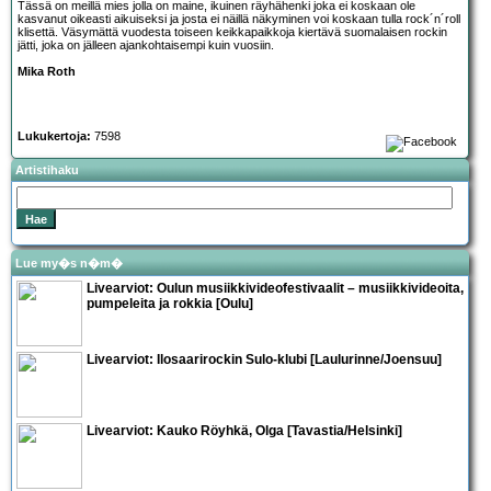
Tässä on meillä mies jolla on maine, ikuinen räyhähenki joka ei koskaan ole
kasvanut oikeasti aikuiseksi ja josta ei näillä näkyminen voi koskaan tulla rock´n´roll
klisettä. Väsymättä vuodesta toiseen keikkapaikkoja kiertävä suomalaisen rockin
jätti, joka on jälleen ajankohtaisempi kuin vuosiin.
Mika Roth
Lukukertoja:
7598
Artistihaku
Lue my�s n�m�
Livearviot:
Oulun musiikkivideofestivaalit
– musiikkivideoita,
pumpeleita ja rokkia [Oulu]
Livearviot: Ilosaarirockin Sulo-klubi [Laulurinne/Joensuu]
Livearviot:
Kauko Röyhkä, Olga
[Tavastia/Helsinki]