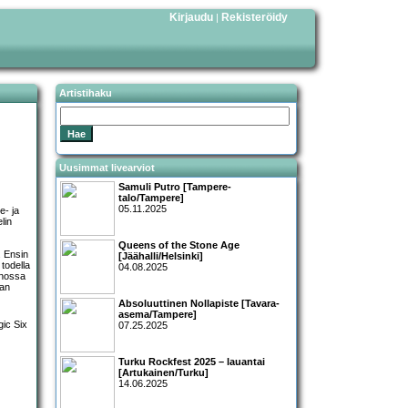
Kirjaudu
Rekisteröidy
|
Artistihaku
Uusimmat livearviot
Samuli Putro [Tampere-
talo/Tampere]
05.11.2025
e- ja
lin
Queens of the Stone Age
. Ensin
[Jäähalli/Helsinki]
 todella
04.08.2025
enossa
kan
Absoluuttinen Nollapiste [Tavara-
asema/Tampere]
07.25.2025
Turku Rockfest 2025 – lauantai
[Artukainen/Turku]
14.06.2025