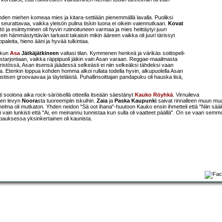
 yhden miehen komeaa mies ja kitara-settiään pienemmällä lavalla. Puoliksi
a seurattavaa, vaikka yleisön pulina tiskin luona ei oikein vaiennutkaan.
Kovat
ö ja esiintyminen oli hyvin rutinoituneen varmaa ja mies heittäytyi juuri
n hämmästyttävän tarkasti takaisin mikin ääreen vaikka oli juuri tärissyt
aleita, hieno ääni ja hyvää tulkintaa.
, kun
Asa
Jätkäjätkineen
valtasi tilan. Kymmenen henkeä ja värikäs soittopeli-
naistarjontaan, vaikka räppipuoli jäikin vain Asan varaan. Reggae-maailmasta
istössä, Asan itsensä jäädessä selkeästi ei niin selkeäksi tähdeksi vaan
 Etenkin loppua kohden homma alkoi rullata todella hyvin, alkupuolella Asan
kustisen groovaavaa ja täyteläistä. Puhallinsoittajan pandapuku oli hauska lisä,
ysti soolona aika rock-säröisellä otteella itseään säestänyt
Kauko Röyhkä
. Virnuileva
sen levyn
Noora
sta tuoreempiin iskuihin.
Zaia
ja
Paska Kaupunki
saivat rinnalleen muun mu
elma oli mutkaton. Yhden neidon "Sä oot ihana"-huutoon Kauko ensin ihmetteli että "Niin sääk
i vain lunkisti että "Ai, en meinannu tunnistaa kun sulla oli vaatteet päällä". On se vaan semm
apauksessa yksinkertainen oli kaunista.