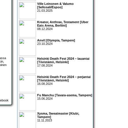
Ville Leinonen & Valumo
[Sellosali/Espoo]
21.03.2025
Kreator, Anthrax, Testament [Uber
Eats Arena, Berliini]
08.12.2024
Anvil [Olympia, Tampere]
23.10.2024
assa
Helsinki Death Fest 2024 – lauantai
in,
[Tiivistämö, Helsinki]
oinen
17.08.2024
Helsinki Death Fest 2024 – perjantai
[Tiivistämö, Helsinki]
16.08.2024
Fu Manchu [Tavara-asema, Tampere]
15.06.2024
Xysma, Sweatmaster [Klubi,
Tampere]
11.11.2023