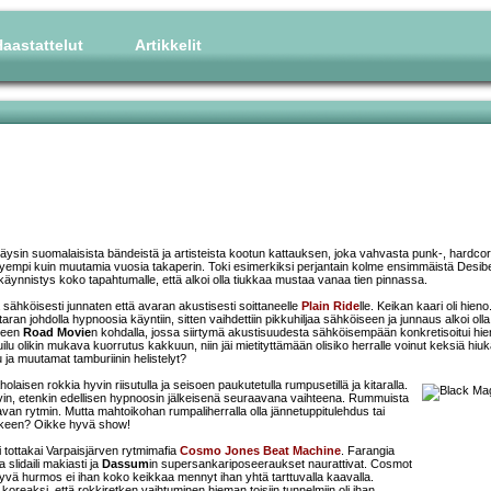
aastattelut
Artikkelit
ysin suomalaisista bändeistä ja artisteista kootun kattauksen, joka vahvasta punk-, hardcor
vyempi kuin muutamia vuosia takaperin. Toki esimerkiksi perjantain kolme ensimmäistä Desibe
käynnistys koko tapahtumalle, että alkoi olla tiukkaa mustaa vanaa tien pinnassa.
sähköisesti junnaten että avaran akustisesti soittaneelle
Plain Ride
lle. Keikan kaari oli hieno
taran johdolla hypnoosia käyntiin, sitten vaihdettiin pikkuhiljaa sähköiseen ja junnaus alkoi olla
lleen
Road Movie
n kohdalla, jossa siirtymä akustisuudesta sähköisempään konkretisoitui hi
u olikin mukava kuorrutus kakkuun, niin jäi mietityttämään olisiko herralle voinut keksiä hiu
ja muutamat tamburiinin helistelyt?
holaisen rokkia hyvin riisutulla ja seisoen paukutetulla rumpusetillä ja kitaralla.
 hyvin, etenkin edellisen hypnoosin jälkeisenä seuraavana vaihteena. Rummuista
an rytmin. Mutta mahtoikohan rumpaliherralla olla jännetuppitulehdus tai
jälkeen? Oikke hyvä show!
 tottakai Varpaisjärven rytmimafia
Cosmo Jones Beat Machine
. Farangia
 slidaili makiasti ja
Dassum
in supersankariposeeraukset naurattivat. Cosmot
 hyvä hurmos ei ihan koko keikkaa mennyt ihan yhtä tarttuvalla kaavalla.
 koreaksi, että rokkiretken vaihtuminen hieman toisiin tunnelmiin oli ihan