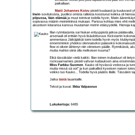
paikallaan.
Matti Johannes Koivu
pisteli kuulaasti ja kuuluvasti
Irwin
-sovituksista, puoliksi omista ralleista koostunut keikka oli hieno
piipussa, Vain elämää
ja muut toimivat todella hyvin, Matin äänenkäytt
sopivassa määrin meininkiinsä mukaan. Parissa kohtaa mies ehti melkei
akustisen kitaransa kanssa muutaman metrin etäisyydellä. Hienoja kapp
Illan rytmitarjonta sai hiukan erityyppistä jatkoa päälavalla
arsenaali oli erittäin hyvä lisäulottuvuus Kickstartin koko
ammentava Jätkäjätkät toimi todella hyvin myös klubiympär
ennemminkin yhdeksi olennaiseksi palaseksi kokonaisuutta.
flow ei oikein lähtenyt niin viimeisen päälle. Rytmikästä, a
mutta mahtoi siinä olla melkoisen kuuma?
Eikä tässäkään vielä kaikki. Illan toinen trubaduuri oli tiet
rocksaarnamies pisteli vahvan kattauksen aina ensimmäi
Miss Farkku-Suomen
. Kauko oli hyvässä vedossa ja tunn
mutta missä sä oot" ja kun paikallisti kyseisen naisen totes
veikko tuo Kauko... Todella hyvä päätös illalle. Tässäkin t
Jatka
tästä
lauantaille.
Teksti ja kuvat:
Ilkka Valpasvuo
Lukukertoja:
6485