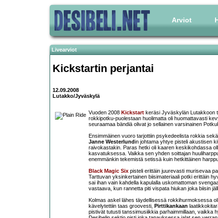
Arviot
H
Livearviot
Kickstartin perjantai
12.09.2008
Lutakko/Jyväskylä
Vuoden 2008
Kickstart
keräsi Jyväskylän Lutakkoon tä
rokkipotku-puolestaan huolimatta oli huomattavasti ke
seuraamaa bändiä olivat jo sellainen varsinainen Potku
Ensimmäinen vuoro tarjottiin psykedeelista rokkia sekä 
Janne Westerlund
in johtama yhtye pisteli akustisen ki
raivokastakin. Paras hetki oli kaaren keskikohdassa o
kasvatuksessa. Vaikka sen yhden soittajan huuliharppuil
enemmänkin tekemistä setissä kuin hetkittäinen harppu 
Black Magic Six
pisteli erittäin juurevasti murisevaa pa
Tarttuvan yksinkertainen biisimateriaali potki erittäin
sai ihan vain kahdella kapulalla uskomattoman svengaav
vastaava, kun rannetta piti vispata hiukan joka biisin 
Kolmas askel lähes täydellisessä rokkihurmoksessa oli
kävelytettiin taas groovesti,
Pirttikankaan
laatikkokitara
pistivät tutusti tanssimusiikkia parhaimmillaan, vaikka
Desibelin sektio pisti joka tapauksessa jalat sen verran