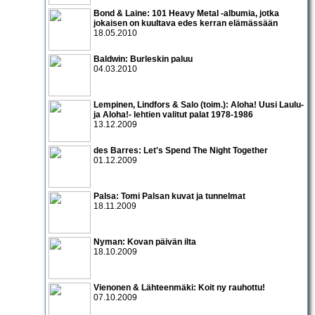
Bond & Laine: 101 Heavy Metal -albumia, jotka
jokaisen on kuultava edes kerran elämässään
18.05.2010
Baldwin: Burleskin paluu
04.03.2010
Lempinen, Lindfors & Salo (toim.): Aloha! Uusi Laulu-
ja Aloha!- lehtien valitut palat 1978-1986
13.12.2009
des Barres: Let's Spend The Night Together
01.12.2009
Palsa: Tomi Palsan kuvat ja tunnelmat
18.11.2009
Nyman: Kovan päivän ilta
18.10.2009
Vienonen & Lähteenmäki: Koit ny rauhottu!
07.10.2009