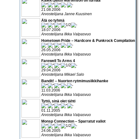
Kaikki paitsi Mårtenson on turhaa
21.08.2006
Arvostelijana Janne Kuusinen
Älä oo tyhmä
18.07.2006
Arvostelijana Ilkka Valpasvuo
Hometown Pride – Hardcore & Punkrock Compilation
26.05.2006
Arvostelijana Ilkka Valpasvuo
Farewell To Arms 4
29.04.2006
Arvostelijana Mikael Salo
Bandit! – Nuorten rytmimusiikkihanke
11.03.2006
Arvostelijana Ilkka Valpasvuo
Tyttö, sinä olet tähti
01.11.2005
Arvostelijana Ilkka Valpasvuo
Monsp Connection – Sparratut valiot
24.06.2005
Arvostelijana Ilkka Valpasvuo