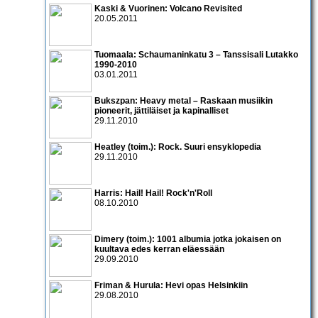
Kaski & Vuorinen: Volcano Revisited
20.05.2011
Tuomaala: Schaumaninkatu 3 – Tanssisali Lutakko
1990­-2010
03.01.2011
Bukszpan: Heavy metal – Raskaan musiikin
pioneerit, jättiläiset ja kapinalliset
29.11.2010
Heatley (toim.): Rock. Suuri ensyklopedia
29.11.2010
Harris: Hail! Hail! Rock'n'Roll
08.10.2010
Dimery (toim.): 1001 albumia jotka jokaisen on
kuultava edes kerran eläessään
29.09.2010
Friman & Hurula: Hevi opas Helsinkiin
29.08.2010