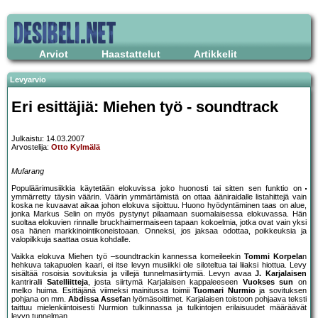
Arviot
Haastattelut
Artikkelit
Levyarvio
Eri esittäjiä: Miehen työ - soundtrack
Julkaistu: 14.03.2007
Arvostelija:
Otto Kylmälä
Mufarang
Populäärimusiikkia käytetään elokuvissa joko huonosti tai sitten sen funktio on
ymmärretty täysin väärin. Väärin ymmärtämistä on ottaa ääniraidalle listahittejä vain
koska ne kuvaavat aikaa johon elokuva sijoittuu. Huono hyödyntäminen taas on alue,
jonka Markus Selin on myös pystynyt pilaamaan suomalaisessa elokuvassa. Hän
suoltaa elokuvien rinnalle bruckhaimermaiseen tapaan kokoelmia, jotka ovat vain yksi
osa hänen markkinointikoneistoaan. Onneksi, jos jaksaa odottaa, poikkeuksia ja
valopilkkuja saattaa osua kohdalle.
Vaikka elokuva Miehen työ –soundtrackin kannessa komeileekin
Tommi Korpela
n
hehkuva takapuolen kaari, ei itse levyn musiikki ole siloteltua tai liiaksi hiottua. Levy
sisältää rosoisia sovituksia ja villejä tunnelmasiirtymiä. Levyn avaa
J. Karjalaisen
kantriralli
Satelliitteja
, josta siirtymä Karjalaisen kappaleeseen
Vuokses sun
on
melko huima. Esittäjänä viimeksi mainitussa toimii
Tuomari Nurmio
ja sovituksen
pohjana on mm.
Abdissa Assefa
n lyömäsoittimet. Karjalaisen toistoon pohjaava teksti
taittuu mielenkiintoisesti Nurmion tulkinnassa ja tulkintojen erilaisuudet määräävät
levyn tunnelman.