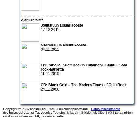
Ajankohtaista
Joulukuun albumikooste
17.12.2011
Marraskuun albumikooste
04.11.2011
Eri Esittäjiä: Suomirockin kultainen 80-luku – Sata
rock-aarretta
11.01.2010
CD:
Black Gold – The Modern Times of Oulu Rock
24.11.2006
Copyright © 2025 desibeli.net | Kaikki oikeudet pidätetään |
Tietoa toimituksesta
desibeli.net ei vastaa Facebook-, Youtube- ja last.fm-linkkien sisällöstä eikä takaa niiden
sisältävän aiheeseen liittyvää materiaalia.