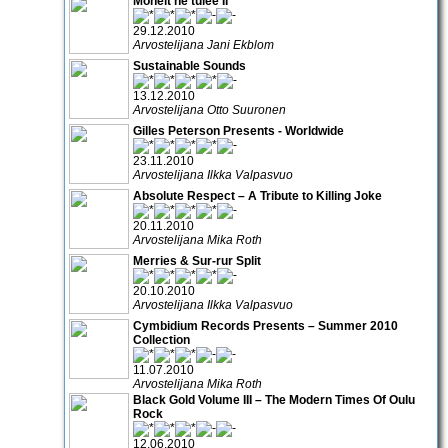
Monelt ne tulee II
29.12.2010
Arvostelijana Jani Ekblom
Sustainable Sounds
13.12.2010
Arvostelijana Otto Suuronen
Gilles Peterson Presents - Worldwide
23.11.2010
Arvostelijana Ilkka Valpasvuo
Absolute Respect – A Tribute to Killing Joke
20.11.2010
Arvostelijana Mika Roth
Merries & Sur-rur Split
20.10.2010
Arvostelijana Ilkka Valpasvuo
Cymbidium Records Presents – Summer 2010
Collection
11.07.2010
Arvostelijana Mika Roth
Black Gold Volume III – The Modern Times Of Oulu
Rock
12.06.2010