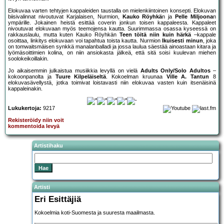
Elokuvaa varten tehtyjen kappaleiden taustalla on mielenkiintoinen konsepti. Elokuvan
biisivalinnat nivoutuvat Karjalaisen, Nurmion,
Kauko Röyhkä
n ja
Pelle Miljoona
n
ympärille. Jokainen heistä esittää coverin jonkun toisen kappaleesta. Kappaleet
nivoutuvat elokuvaan myös teemojensa kautta. Suurimmassa osassa kyseessä on
rakkauslaulu, mutta kuten Kauko Röyhkän
Teen töitä niin kuin härkä
–kappale
osoittaa, linkitys elokuvaan voi tapahtua toista kautta. Nurmion
Ikuisesti minun
, joka
on tomwaitsmäisen synkkä manalanballadi ja jossa laulua säestää ainoastaan kitara ja
lyömäsoittimien kolina, on niin ansiokasta jälkeä, että sitä soisi kuulevan miehen
soolokeikoillakin.
Jo aikaisemmin julkaistua musiikkia levyllä on vielä
Adults Only/Solo Adultos
–
kokoonpanolta ja
Tuure Kilpeläiseltä
. Kokoelman kruunaa
Ville A. Tantun
8
elokuvasävellystä, jotka toimivat loistavasti niin elokuvaa vasten kuin itsenäisinä
kappaleinakin.
Lukukertoja:
9217
Rekisteröidy niin voit
kommentoida levyä
Artistihaku
Artisti
Eri Esittäjiä
Kokoelmia koti-Suomesta ja suuresta maailmasta.