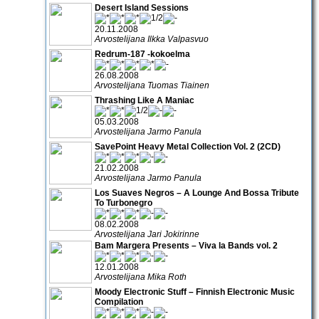
Desert Island Sessions
20.11.2008
Arvostelijana Ilkka Valpasvuo
Redrum-187 -kokoelma
26.08.2008
Arvostelijana Tuomas Tiainen
Thrashing Like A Maniac
05.03.2008
Arvostelijana Jarmo Panula
SavePoint Heavy Metal Collection Vol. 2 (2CD)
21.02.2008
Arvostelijana Jarmo Panula
Los Suaves Negros – A Lounge And Bossa Tribute
To Turbonegro
08.02.2008
Arvostelijana Jari Jokirinne
Bam Margera Presents – Viva la Bands vol. 2
12.01.2008
Arvostelijana Mika Roth
Moody Electronic Stuff – Finnish Electronic Music
Compilation