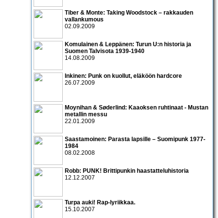
Tiber & Monte: Taking Woodstock – rakkauden
vallankumous
02.09.2009
Komulainen & Leppänen: Turun U:n historia ja
Suomen Talvisota 1939-1940
14.08.2009
Inkinen: Punk on kuollut, eläköön hardcore
26.07.2009
Moynihan & Søderlind: Kaaoksen ruhtinaat - Mustan
metallin messu
22.01.2009
Saastamoinen: Parasta lapsille – Suomipunk 1977-
1984
08.02.2008
Robb: PUNK! Brittipunkin haastatteluhistoria
12.12.2007
Turpa auki! Rap-lyriikkaa.
15.10.2007