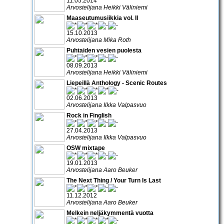
11.05.2014
Arvostelijana Heikki Väliniemi
Maaseutumusiikkia vol. II
15.10.2013
Arvostelijana Mika Roth
Puhtaiden vesien puolesta
08.09.2013
Arvostelijana Heikki Väliniemi
Liepeillä Anthology - Scenic Routes
02.06.2013
Arvostelijana Ilkka Valpasvuo
Rock in Finglish
27.04.2013
Arvostelijana Ilkka Valpasvuo
OSW mixtape
19.01.2013
Arvostelijana Aaro Beuker
The Next Thing / Your Turn Is Last
11.12.2012
Arvostelijana Aaro Beuker
Melkein neljäkymmentä vuotta