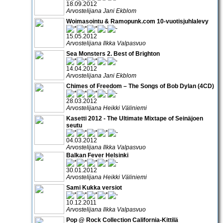
18.09.2012
Arvostelijana Jani Ekblom
Woimasointu & Ramopunk.com 10-vuotisjuhlalevy
15.05.2012
Arvostelijana Ilkka Valpasvuo
Sea Monsters 2. Best of Brighton
14.04.2012
Arvostelijana Jani Ekblom
Chimes of Freedom – The Songs of Bob Dylan (4CD)
28.03.2012
Arvostelijana Heikki Väliniemi
Kasetti 2012 - The Ultimate Mixtape of Seinäjoen
seutu
04.03.2012
Arvostelijana Ilkka Valpasvuo
Balkan Fever Helsinki
30.01.2012
Arvostelijana Heikki Väliniemi
Sami Kukka versiot
10.12.2011
Arvostelijana Ilkka Valpasvuo
Pop @ Rock Collection California-Kittilä