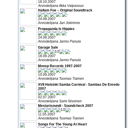
18.10.2007
Arvostelijana Ilkka Valpasvuo
Hallam Foe – Original Soundtrack
24.09.2007
Arvostelijana Jari Jokirinne
Propaganda Is Hippies
24.09.2007
Arvostelijana Jarmo Panula
Garage Sale
18.09.2007
Arvostelijana Jarmo Panula
Monsp Records 1997-2007
10.09.2007
Arvostelijana Tuomas Tiainen
XVII Helsinki Samba Carnival - Sambas De Enredo
2007
02.07.2007
Arvostelijana Sami Nissinen
Mestarisoundi - Soundcheck 2007
11.05.2007
Arvostelijana Tuomas Tiainen
Songs For The Young At Heart