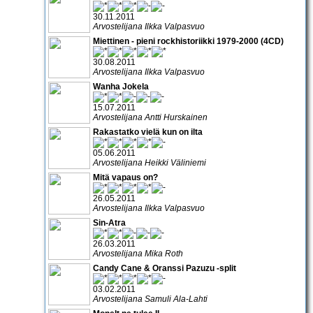
30.11.2011
Arvostelijana Ilkka Valpasvuo
Miettinen - pieni rockhistoriikki 1979-2000 (4CD)
30.08.2011
Arvostelijana Ilkka Valpasvuo
Wanha Jokela
15.07.2011
Arvostelijana Antti Hurskainen
Rakastatko vielä kun on ilta
05.06.2011
Arvostelijana Heikki Väliniemi
Mitä vapaus on?
26.05.2011
Arvostelijana Ilkka Valpasvuo
Sin-Atra
26.03.2011
Arvostelijana Mika Roth
Candy Cane & Oranssi Pazuzu -split
03.02.2011
Arvostelijana Samuli Ala-Lahti