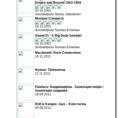
Empire and Beyond 1963-1969
29.10.2001
Arvostelijana Teemu Jokelainen
Musique Compacte
18.10.2001
Arvostelijana Tuomas Ervamaa
Sound 01 - A Big Dada Sampler
18.10.2001
Arvostelijana Tuomas Ervamaa
Macdonald: Rock Connections
16.11.2011
Nyman: Tähtisumua
11.11.2011
Paleface: Rappiotaidetta - Suomiräpin tekijät /
Suomiräpin vaippaikä
28.09.2011
Rolf & Kangas: Jazz – Koko tarina
08.08.2011