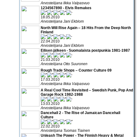
Arvostelijana Ilkka Valpasvuo
1234567890 - Elvis Remakes
18.05.2010
Arvostelijana Jani Ekblom
North Will Rise Again ‒ 18 Hits From the Deep North
Finland
22.04.2010
Arvostelijana Jani Ekblom
Eilisen jälkeen - Suomalaista postpunkia 1981-1987
21.03.2010
Arvostelijana Otto Suuronen
Rough Trade Shops – Counter Culture 09
17.03.2010
Arvostelijana Ilkka Valpasvuo
A Real Cool Time Revisited – Swedish Punk, Pop And
Garage Rock 1982-1988
13.03.2010
Arvostelijana Ilkka Valpasvuo
Dancehall 2 - The Rise of Jamaican Dancehall
Culture
22.02.2010
Arvostelijana Tuomas Tiainen
Unleash The Power - The Finnish Heavy & Metal