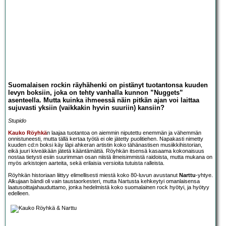
Suomalaisen rockin räyhähenki on pistänyt tuotantonsa kuuden
levyn boksiin, joka on tehty vanhalla kunnon ”Nuggets”
asenteella. Mutta kuinka ihmeessä näin pitkän ajan voi laittaa
sujuvasti yksiin (vaikkakin hyvin suuriin) kansiin?
Stupido
Kauko Röyhkä
n laajaa tuotantoa on aiemmin niputettu enemmän ja vähemmän
onnistuneesti, mutta tällä kertaa työtä ei ole jätetty puolitiehen. Napakasti nimetty
kuuden cd:n boksi käy läpi ahkeran artistin koko tähänastisen musiikkihistorian,
eikä juuri kiveäkään jätetä kääntämättä. Röyhkän itsensä kasaama kokonaisuus
nostaa tietysti esiin suurimman osan niistä ilmeisimmistä raidoista, mutta mukana on
myös arkistojen aarteita, sekä erilaisia versioita tutuista ralleista.
Röyhkän historiaan liittyy elimellisesti miestä koko 80-luvun avustanut
Narttu
-yhtye.
Alkujaan bändi oli vain taustaorkesteri, mutta Nartusta kehkeytyi omanlaisensa
laatusoittajahauduttamo, jonka hedelmistä koko suomalainen rock hyötyi, ja hyötyy
edelleen.