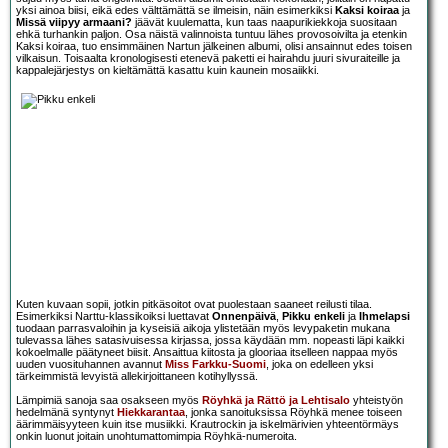
yksi ainoa biisi, eikä edes välttämättä se ilmeisin, näin esimerkiksi
Kaksi koiraa
ja
Missä viipyy armaani?
jäävät kuulematta, kun taas naapurikiekkoja suositaan
ehkä turhankin paljon. Osa näistä valinnoista tuntuu lähes provosoivilta ja etenkin
Kaksi koiraa, tuo ensimmäinen Nartun jälkeinen albumi, olisi ansainnut edes toisen
vilkaisun. Toisaalta kronologisesti etenevä paketti ei hairahdu juuri sivuraiteille ja
kappalejärjestys on kieltämättä kasattu kuin kaunein mosaiikki.
Kuten kuvaan sopii, jotkin pitkäsoitot ovat puolestaan saaneet reilusti tilaa.
Esimerkiksi Narttu-klassikoiksi luettavat
Onnenpäivä
,
Pikku enkeli
ja
Ihmelapsi
tuodaan parrasvaloihin ja kyseisiä aikoja ylistetään myös levypaketin mukana
tulevassa lähes satasivuisessa kirjassa, jossa käydään mm. nopeasti läpi kaikki
kokoelmalle päätyneet biisit. Ansaittua kiitosta ja glooriaa itselleen nappaa myös
uuden vuosituhannen avannut
Miss Farkku-Suomi
, joka on edelleen yksi
tärkeimmistä levyistä allekirjoittaneen kotihyllyssä.
Lämpimiä sanoja saa osakseen myös
Röyhkä ja Rättö ja Lehtisalo
yhteistyön
hedelmänä syntynyt
Hiekkarantaa
, jonka sanoituksissa Röyhkä menee toiseen
äärimmäisyyteen kuin itse musiikki. Krautrockin ja iskelmärivien yhteentörmäys
onkin luonut joitain unohtumattomimpia Röyhkä-numeroita.