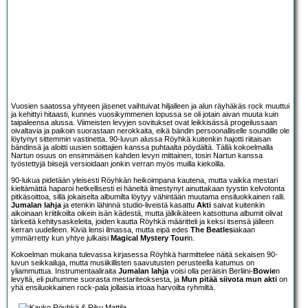
Vuosien saatossa yhtyeen jäsenet vaihtuivat hiljalleen ja alun räyhäkäs rock muuttui
ja kehittyi hitaasti, kunnes vuosikymmenen lopussa se oli jotain aivan muuta kuin
taipaleensa alussa. Viimeisten levyjen sovitukset ovat leikkisässä progeilussaan
oivaltavia ja paikoin suorastaan nerokkaita, eikä bändin persoonalliselle soundille ole
löytynyt sittemmin vastinetta. 90-luvun alussa Röyhkä kuitenkin hajotti riitaisan
bändinsä ja aloitti uusien soittajien kanssa puhtaalta pöydältä. Tällä kokoelmalla
Nartun osuus on ensimmäisen kahden levyn mittainen, tosin Nartun kanssa
työstettyjä biisejä versioidaan jonkin verran myös muilla kiekoilla.
90-lukua pidetään yleisesti Röyhkän heikoimpana kautena, mutta vaikka mestari
kieltämättä haparoi hetkellisesti ei häneltä ilmestynyt ainuttakaan tyystin kelvotonta
pitkäsoittoa, sillä jokaiselta albumilta löytyy vähintään muutama ensiluokkainen ralli.
Jumalan lahja
ja etenkin lähinnä studio-liveistä kasattu
Akti
saivat kuitenkin
aikoinaan kriitikoilta oikein isän kädestä, mutta jälkikäteen katsottuna albumit olivat
tärkeitä kehitysaskeleita, joiden kautta Röyhkä määritteli ja keksi itsensä jälleen
kerran uudelleen. Kiviä lensi ilmassa, mutta eipä edes
The Beatles
iakaan
ymmärretty kun yhtye julkaisi
Magical Mystery Tour
in.
Kokoelman mukana tulevassa kirjasessa Röyhkä harmittelee näitä sekaisen 90-
luvun seikkailuja, mutta musiikillisten saavutusten perusteella katumus on
yliammuttua. Instrumentaaliraita
Jumalan lahja
voisi olla peräisin Berliini-
Bowie
n
levyltä, eli puhumme suorasta mestariteoksesta, ja
Mun pitää siivota mun akti
on
yhä ensiluokkainen rock-pala jollaisia irtoaa harvoilta ryhmiltä.