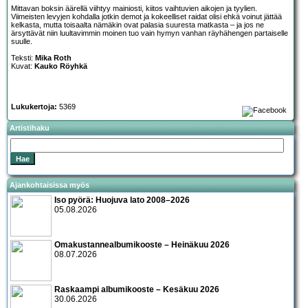
Mittavan boksin äärellä viihtyy mainiosti, kiitos vaihtuvien aikojen ja tyylien.
Viimeisten levyjen kohdalla jotkin demot ja kokeelliset raidat olisi ehkä voinut jättää
kelkasta, mutta toisaalta nämäkin ovat palasia suuresta matkasta – ja jos ne
ärsyttävät niin luultavimmin moinen tuo vain hymyn vanhan räyhähengen partaiselle
suulle.
Teksti:
Mika Roth
Kuvat:
Kauko Röyhkä
Lukukertoja:
5369
Artistihaku
Ajankohtaisissa myös
Iso pyörä: Huojuva lato 2008–2026
05.08.2026
Omakustannealbumikooste – Heinäkuu 2026
08.07.2026
Raskaampi albumikooste – Kesäkuu 2026
30.06.2026