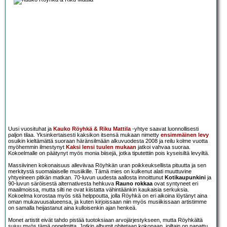
Uusi vuosituhat ja
Kauko Röyhkä & Riku Mattila
-yhtye saavat luonnollisesti
paljon tilaa. Yksinkertaisesti kaksikon itsensä mukaan nimetty
ensimmäinen levy
osuikin kieltämättä suoraan häränsilmään alkuvuodesta 2008 ja reilu kolme vuotta
myöhemmin ilmestynyt
Kaksi lensi tuulen mukaan
jatkoi vahvaa suoraa.
Kokoelmalle on päätynyt myös monia biisejä, jotka tiputettiin pois kyseisiltä levyiltä.
Massiivinen kokonaisuus alleviivaa Röyhkän uran poikkeuksellista pituutta ja sen
merkitystä suomalaiselle musiikille. Tämä mies on kulkenut alati muuttuvine
yhtyeineen pitkän matkan. 70-luvun uudesta aallosta innoittunut
Kotikaupunkini
ja
90-luvun säröisestä alternativesta hehkuva
Rauno rokkaa
ovat syntyneet eri
maailmoissa, mutta silti ne ovat kiistatta vähintäänkin kaukaisia serkuksia.
Kokoelma korostaa myös sitä helppoutta, jolla Röyhkä on eri aikoina löytänyt aina
oman mukavuusalueensa, ja kuten kirjoissaan niin myös musiikissaan artistimme
on samalla heijastanut aina kulloisenkin ajan henkeä.
Monet artistit eivät tahdo pistää tuotoksiaan arvojärjestykseen, mutta Röyhkältä
sujuu myös tämä ongelmitta. Jotkin albumit ohitetaan kokonaan, joiltain on napattu