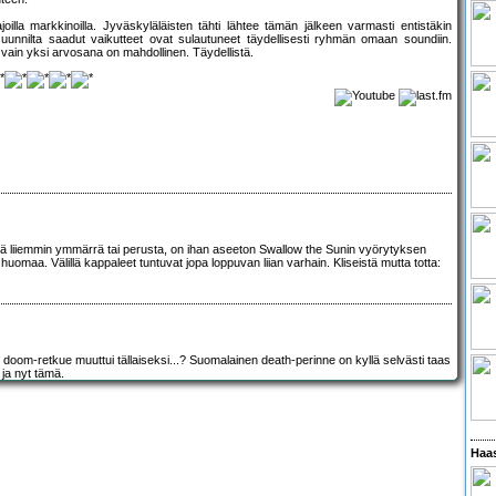
illa markkinoilla. Jyväskyläläisten tähti lähtee tämän jälkeen varmasti entistäkin
uunnilta saadut vaikutteet ovat sulautuneet täydellisesti ryhmän omaan soundiin.
a vain yksi arvosana on mahdollinen. Täydellistä.
istä liiemmin ymmärrä tai perusta, on ihan aseeton Swallow the Sunin vyörytyksen
uomaa. Välillä kappaleet tuntuvat jopa loppuvan liian varhain. Kliseistä mutta totta:
t doom-retkue muuttui tällaiseksi...? Suomalainen death-perinne on kyllä selvästi taas
ja nyt tämä.
Haas