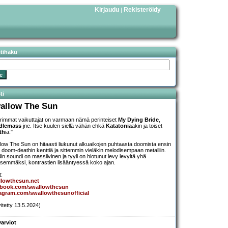
Kirjaudu
Rekisteröidy
|
stihaku
ti
allow The Sun
rimmat vaikuttajat on varmaan nämä perinteiset
My Dying Bride
,
dlemass
jne. Itse kuulen siellä vähän ehkä
Katatonia
akin ja toiset
th
ia."
low The Sun on hitaasti liukunut alkuaikojen puhtaasta doomista ensin
i doom-deathin kenttiä ja sittemmin vieläkin melodisempaan metalliin.
in soundi on massiivinen ja tyyli on hiotunut levy levyltä yhä
isemmäksi, kontrastien lisääntyessä koko ajan.
t:
llowthesun.net
ebook.com/swallowthesun
agram.com/swallowthesunofficial
vitetty 13.5.2024)
arviot