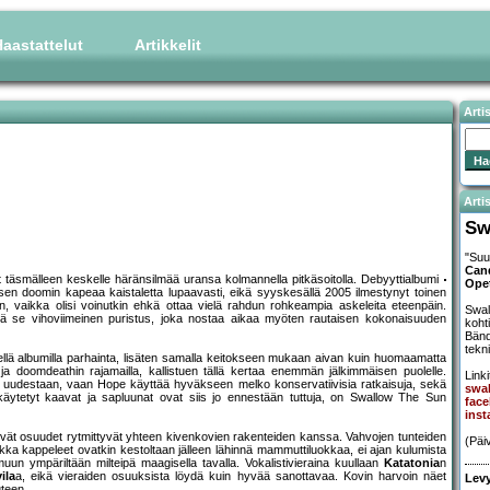
aastattelut
Artikkelit
Arti
Artis
Sw
"Suu
Can
t täsmälleen keskelle häränsilmää uransa kolmannella pitkäsoitolla. Debyyttialbumi
Ope
sen doomin kapeaa kaistaletta lupaavasti, eikä syyskesällä 2005 ilmestynyt toinen
n, vaikka olisi voinutkin ehkä ottaa vielä rahdun rohkeampia askeleita eteenpäin.
Swal
issä se vihoviimeinen puristus, joka nostaa aikaa myöten rautaisen kokonaisuuden
koht
Bänd
tekn
llä albumilla parhainta, lisäten samalla keitokseen mukaan aivan kuin huomaamatta
n ja doomdeathin rajamailla, kallistuen tällä kertaa enemmän jälkimmäisen puolelle.
Linki
n uudestaan, vaan Hope käyttää hyväkseen melko konservatiivisia ratkaisuja, sekä
swa
ä käytetyt kaavat ja sapluunat ovat siis jo ennestään tuttuja, on Swallow The Sun
fac
inst
ityvät osuudet rytmittyvät yhteen kivenkovien rakenteiden kanssa. Vahvojen tunteiden
(Päi
ikka kappeleet ovatkin kestoltaan jälleen lähinnä mammuttiluokkaa, ei ajan kulumista
un ympäriltään milteipä maagisella tavalla. Vokalistivieraina kuullaan
Katatonia
n
ila
a, eikä vieraiden osuuksista löydä kuin hyvää sanottavaa. Kovin harvoin näet
Levy
uteen.