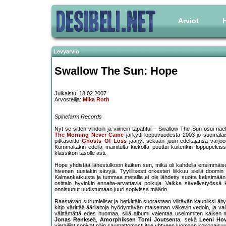
Arviot
H
Levyarvio
Swallow The Sun: Hope
Julkaistu: 18.02.2007
Arvostelija:
Mika Roth
Spinefarm Records
Nyt se sitten vihdoin ja viimein tapahtui – Swallow The Sun osui näe
The Morning Never Came
järkytti loppuvuodesta 2003 jo suomalai
pitkäsoitto
Ghosts Of Loss
jäänyt sekään juuri edeltäjänsä varjoo
Kummaltakin edellä mainitulta kiekolta puuttui kuitenkin loppupele
klassikon tasolle asti.
Hope yhdistää lähestulkoon kaiken sen, mikä oli kahdella ensimmäise
hivenen uusiakin sävyjä. Tyylillisesti orkesteri liikkuu siellä doomi
Kalmankatkuista ja tummaa metallia ei ole lähdetty suotta keksimää
osittain hyvinkin ennalta-arvattavia polkuja. Vaikka sävellystyöss
onnistunut uudistumaan juuri sopivissa määrin.
Raastavan surumieliset ja hetkittäin suorastaan viiltävän kauniiksi ä
kirjo värittää äärilaitoja hyödyntävän maiseman väkevin vedoin, ja va
välttämättä edes huomaa, sillä albumi vaientaa useimmiten kaiken mu
Jonas Renkse
ä,
Amorphiksen Tomi Joutsen
ta, sekä
Leeni Hov
vierailijat sopivat näin saumattomasti itse yhtyeen luomaan kokonaisu