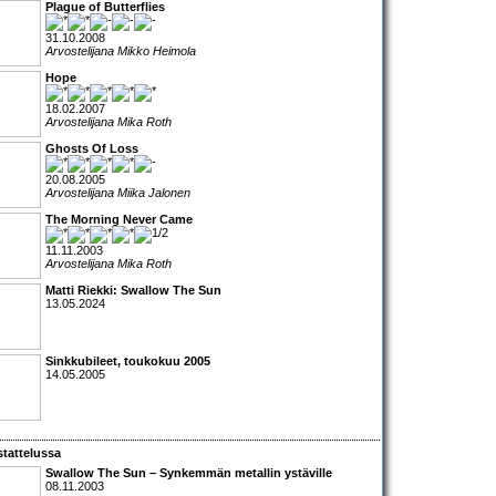
Plague of Butterflies
31.10.2008
Arvostelijana Mikko Heimola
Hope
18.02.2007
Arvostelijana Mika Roth
Ghosts Of Loss
20.08.2005
Arvostelijana Miika Jalonen
The Morning Never Came
11.11.2003
Arvostelijana Mika Roth
Matti Riekki: Swallow The Sun
13.05.2024
Sinkkubileet, toukokuu 2005
14.05.2005
tattelussa
Swallow The Sun
– Synkemmän metallin ystäville
08.11.2003