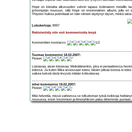
Hope on kiistatta alkuvuoden vahvin tapaus kotimaisen metallin laajo
jyrkempään nousuun, sillä Hope on ensimmäinen albumi, jolla eri s
Yhtyeen huikea potentiaali on näin viimein täyttynyt täysin, minkä taki
Lukukertoja:
8997
Rekisteröidy niin voit kommentoida levyä
Kommenttien keskiarvo:
Tuomas kommentoi 18.02.2007:
Pisteet:
Loistavaa, aivan loistavaa. Meikäläinenkin, joka ei periaatteessa hev
edessä. Ja kuten Mika arviossaan totesi, biisien pitkää kestoa ei edes h
vaikea keksiä tästä levystä mitään kritisoitavaa.
mhei kommentoi 19.02.2007:
Pisteet:
Mitä helvettiä, missä vaiheessa se tolkuttoman tylsiä keikkoja heittäny
nousussa, ensin Insomnium ja Amorphiksen paluu lähemmäs juuriaan, 