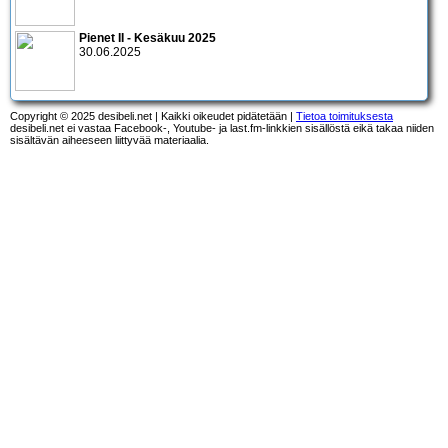
Pienet II - Kesäkuu 2025
30.06.2025
Copyright © 2025 desibeli.net | Kaikki oikeudet pidätetään |
Tietoa toimituksesta
desibeli.net ei vastaa Facebook-, Youtube- ja last.fm-linkkien sisällöstä eikä takaa niiden
sisältävän aiheeseen liittyvää materiaalia.