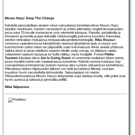
Moses Hazy: Keep The Change
Kahdella piensoitollaan ainakin minut vakuuttanut torniolaisretkue
Moses Hazy
tarjoilee maukkaan, kahden varsinaisen ja yhden piiloraidan singlekokonaisuuden,
jossa tutut 70-luvulle kumartavat rock-elementit loistavat. Pianolla, puhaltimilla ja
irtonaisen groovella ja jopa letkeällä rokkisvengillä juokseva kuusikko ihastuttaa
etenkin nimiraidan mukaansa tempaavalla jamittelumeiningillä.
Riku Rousu
n
rennossa vaakalennossa kiireettömän oloisesti tiputtelema laulu ei nouse sen
kummemmin soiton eteen tai yläpuolelle vaan kokonaisuus tekee asioita yhdessä.
Vaikka tämä ei aivan edellisen eepeen hiteille vedä vertoja, on tällaisen raidan
soittaminen taatusti nastaa ja se kyllä välittyy myös kuulijalle. Fonisti
Pekka
Tuomen
käsialaa oleva
Joe Is Going Down
on enemmän tuollainen blues-tarina,
jossa musiikki toimii vain maalaamassa tunnelmia. Käheän tumma kuiskaus käy
vuoropuhelua korkeamman puheen kanssa aika synkän uhkaavissa tunnelmissa.
Piiloraitana hetken hiljaisuuden jälkeen soi vielä jazzahtava fiilistely suoraan
kuusikon hyvin varustellulta leirinuotiolta. Saluunapiano on mainio.
Pitkäsoittomuodossa Moses Hazyn debytointia sopii odottaa innolla, sillä pullat ovat
hyvin uunissa ja taitavat jo jammailla pellillä.
Ilkka Valpasvuo