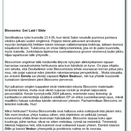
Blossoms: Get Laid / Slide
Semifinalissa rytisi kunnolla 13.4.05, kun tämä Salon seudulle juurensa juontava
viisikko julkaisi uuden singlensä. Poppoo tekee jatkuvasti arvokasta
myyrän-/pohjatyötä heittäen toinen toistaan vallattomampia keikkoja, laittaen itsensä
totaalisesti likoon. Tuloksena on show-biletysmeininkiä, jota on ilo paitsi kuunnella,
myös katsella. Jonkinlaista läpimurtoa suomalaisessa groove-skenessä luulisi pikku
hiljaa tapahtuvan tälle yhtyeelle...
Blossoms
in ongelmat tällä mediumilla liittyvät nykyään allekirjoittaneen tapaan
harrastaa varauksetointa hehkutusta aina kun bändistä on kyse. On jopa vihjattu
sen taholta, että Desibeliinkin voisi Blossomsista tehdä seuraavan kerran juttua joku
muu, niin pojat saisivat edes jotenkin rakentavampaa perspektiiviä... Mutta toisaalta,
jos eräskin
Eerola
sai ylistää vapaasti
Nylon Beat
iaan, niin kai yhdelle kuusiselle
suotakoon tämmöinen pieni Blossoms-perversio.
Nyt julkaistun singlen kappaleet eivät mielestäni edusta Blossoms-materiaalin
terävintä kärkeä, mutta ovat oikein sujuvaa rockiin ja skahan taipuvaista
perusmättöä. Kesän kynnyksellä 2004 julkaistu, enemmän easy listening- ja
karibiadisco-elementtejä sisältävä edellinen EP on ehkä suositeltavampi opus, mikäli
maallikko haluaa sukeltaa bändin olemuksen ytimeen. Parhaimmillaan Blossoms on
tietenkin keikoilla. Hus!
Miksi hehkutan? Koska Blossomsilla ovat hallussa sekä soittopuoli että piisien teko.
Niin moni innokas yhtye kaatuu siihen, että ohjelmisto on pelkkää (omaa)
keskivertoa shittiä ilman itseironian häivääkään. Blossoms tarjoaa koko ajan
koukkuja, joihin tarttua: olivat ne sitten melodiaa, rytmiä tai meininkiä. Timmeistä
biiteistä heijastuu heti, että kukinnot ovat soittaneet kauan yhteen. Etenkin kitaristi
Olli
n ja basisti
Vesku
n yhteispeliä ja positiivista rutiinia on ilo seurata.