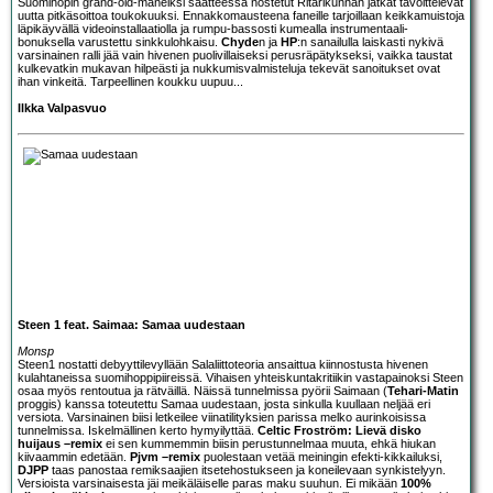
Suomihopin grand-old-maneiksi saatteessa nostetut
Ritarikunnan
jätkät tavoittelevat
uutta pitkäsoittoa toukokuuksi. Ennakkomausteena faneille tarjoillaan keikkamuistoja
läpikäyvällä videoinstallaatiolla ja rumpu-bassosti kumealla instrumentaali-
bonuksella varustettu sinkkulohkaisu.
Chyde
n ja
HP
:n sanailulla laiskasti nykivä
varsinainen ralli jää vain hivenen puolivillaiseksi perusräpätykseksi, vaikka taustat
kulkevatkin mukavan hilpeästi ja nukkumisvalmisteluja tekevät sanoitukset ovat
ihan vinkeitä. Tarpeellinen koukku uupuu...
Ilkka Valpasvuo
Steen 1 feat. Saimaa: Samaa uudestaan
Monsp
Steen1
nostatti debyyttilevyllään
Salaliittoteoria
ansaittua kiinnostusta hivenen
kulahtaneissa suomihoppipiireissä. Vihaisen yhteiskuntakritiikin vastapainoksi Steen
osaa myös rentoutua ja rätväillä. Näissä tunnelmissa pyörii Saimaan (
Tehari-Matin
proggis) kanssa toteutettu Samaa uudestaan, josta sinkulla kuullaan neljää eri
versiota. Varsinainen biisi letkeilee viinatilityksien parissa melko aurinkoisissa
tunnelmissa. Iskelmällinen kerto hymyilyttää.
Celtic Froström: Lievä disko
huijaus –remix
ei sen kummemmin biisin perustunnelmaa muuta, ehkä hiukan
kiivaammin edetään.
Pjvm –remix
puolestaan vetää meiningin efekti-kikkailuksi,
DJPP
taas panostaa remiksaajien itsetehostukseen ja koneilevaan synkistelyyn.
Versioista varsinaisesta jäi meikäläiselle paras maku suuhun. Ei mikään
100%