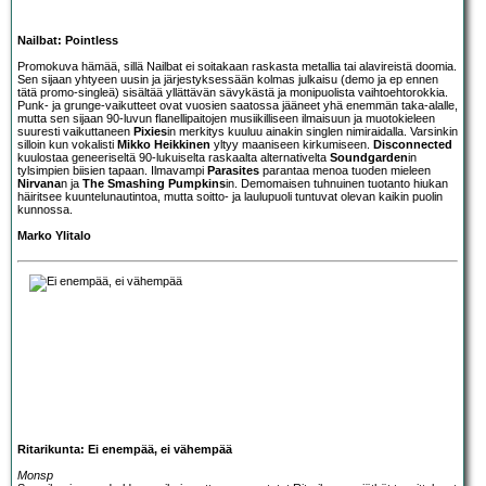
Nailbat: Pointless
Promokuva hämää, sillä
Nailbat
ei soitakaan raskasta metallia tai alavireistä doomia.
Sen sijaan yhtyeen uusin ja järjestyksessään kolmas julkaisu (demo ja ep ennen
tätä promo-singleä) sisältää yllättävän sävykästä ja monipuolista vaihtoehtorokkia.
Punk- ja grunge-vaikutteet ovat vuosien saatossa jääneet yhä enemmän taka-alalle,
mutta sen sijaan 90-luvun flanellipaitojen musiikilliseen ilmaisuun ja muotokieleen
suuresti vaikuttaneen
Pixies
in merkitys kuuluu ainakin singlen nimiraidalla. Varsinkin
silloin kun vokalisti
Mikko Heikkinen
yltyy maaniseen kirkumiseen.
Disconnected
kuulostaa geneeriseltä 90-lukuiselta raskaalta alternativelta
Soundgarden
in
tylsimpien biisien tapaan. Ilmavampi
Parasites
parantaa menoa tuoden mieleen
Nirvana
n ja
The Smashing Pumpkins
in. Demomaisen tuhnuinen tuotanto hiukan
häiritsee kuuntelunautintoa, mutta soitto- ja laulupuoli tuntuvat olevan kaikin puolin
kunnossa.
Marko Ylitalo
Ritarikunta: Ei enempää, ei vähempää
Monsp