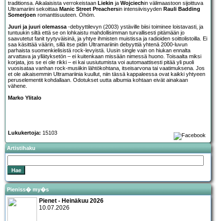
traditionsa. Aikalaisista verrokeistaan
Liekin
ja
Wojciech
in välimaastoon sijoittuva
Ultramariini sekoittaa
Manic Street Preachers
in intensiivisyyden
Rauli Badding
Somerjoen
romanttisuuteen. Öhöm.
Juuri ja juuri olemassa
-debyyttilevyn (2003) ystäville biisi toiminee loistavasti, ja
tuntuukin siltä että se on lohkaistu mahdollisimman turvallisesti pitämään jo
saavutetut fanit tyytyväisinä, ja yhtye ihmisten muistissa ja radioiden soittolistoilla. Ei
saa käsittää väärin, sillä itse pidin Ultramariinin debyyttiä yhtenä 2000-luvun
parhaista suomenkielisistä rock-levyistä. Uusin single vain on hiukan ennalta
arvattava ja yllätyksetön – ei kuitenkaan missään nimessä huono. Toisaalta miksi
korjata, jos se ei ole rikki – ei kai uusiutumista voi automaattisesti pitää yli puoli
vuosisataa vanhan rock-musiikin lähtökohtana, itseisarvona tai vaatimuksena. Jos
et ole aikaisemmin Ultramariinia kuullut, niin tässä kappaleessa ovat kaikki yhtyeen
peruselementit kohdallaan. Odotukset uutta albumia kohtaan eivät ainakaan
vähene.
Marko Ylitalo
Lukukertoja:
15103
Artistihaku
Pieniss� my�s
Pienet - Heinäkuu 2026
10.07.2026