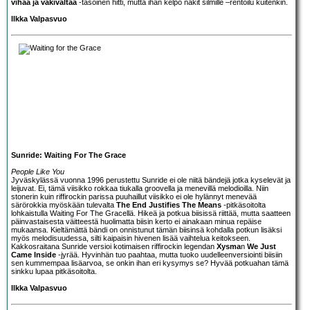
vihaa ja väkivaltaa
-tasoinen hitti, mutta ihan kelpo nakit silmille –rentoilu kuitenkin.
Ilkka Valpasvuo
Sunride: Waiting For The Grace
People Like You
Jyväskylässä vuonna 1996 perustettu
Sunride
ei ole niitä bändejä jotka kyselevät ja
leijuvat. Ei, tämä viisikko rokkaa tiukalla groovella ja menevillä melodioilla. Niin
stonerin kuin riffirockin parissa puuhaillut viisikko ei ole hylännyt menevää
särörokkia myöskään tulevalta
The End Justifies The Means
-pitkäsoitolta
lohkaistulla Waiting For The Gracellä. Hikeä ja potkua biisissä riittää, mutta saatteen
päinvastaisesta väitteestä huolimatta biisin kerto ei ainakaan minua repäise
mukaansa. Kieltämättä bändi on onnistunut tämän biisinsä kohdalla potkun lisäksi
myös melodisuudessa, silti kaipaisin hivenen lisää vaihtelua keitokseen.
Kakkosraitana Sunride versioi kotimaisen riffirockin legendan
Xysma
n
We Just
Came Inside
-jyrää. Hyvinhän tuo paahtaa, mutta tuoko uudelleenversiointi biisiin
sen kummempaa lisäarvoa, se onkin ihan eri kysymys se? Hyvää potkuahan tämä
sinkku lupaa pitkäsoitolta.
Ilkka Valpasvuo