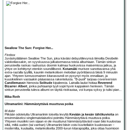
Swallow The Sun: Forgive Her...
Firebox
Jyväskyläläinen
Swallow The Sun
, joka käväisi
debyyttilevynsä
tiimoilta Desibelin
valokeilassakin
, on syyskuussa julkaisemassa toista albumiaan. Tämän sinkun
perusteella raskas raahustus doomin kalmaa huokuvissa maisemissa jatkuu, ja
yhtye on kehittynyt etenkin soundillisesti.
Kotamäki
murisee sanottavansa yhä
extra-raa’alla tyylillä, kauniin melankolisen melodian pyörittäessä biisiä 9 minuutin
ajan. Yhtyeen tunnusomainen kitarasoundi on pysynyt myös ennallaan, ja
kuusikielinen vastaakin pääasiassa rakentelusta. ”B-puoli” tarjoaa coveriversion
Candlemass
in hienosta
Solitude
kipaleesta. Lainalla laulut hoitaa
Reverend
Bizarre
n
Albert
, jonka puhtaampi tyyli sopii hyvin kappaleen henkeen. Tämän
sinkun perusteella tuleva albumi on täyttä ristirautaa, voi kunpa syksy jo tulisi pian...
Mika Roth
Ultramariini: Hämmästyttävä muuttuva poika
M.dulor
Pitkään odotetulta
Ultramariini
n toiselta levyltä
Kevään ja kesän tähtikuvioita
on
ensimmäiseksi singlemaistiaiseksi poimittu Hämmästyttävä muuttuva poika.
Yhtyeen musiikki sen sijaan ei ole muuttunut hämmästyttävästi vaan biisi kuulostaa
siltä, miltä uuden (tai vanhan) Ultramariini-biisin voisi kuvitellakin kuulostavan –
modernilta, kuulaalta, melankoliselta 2000-luvun kitarapopilta, joka ottaa huomioon