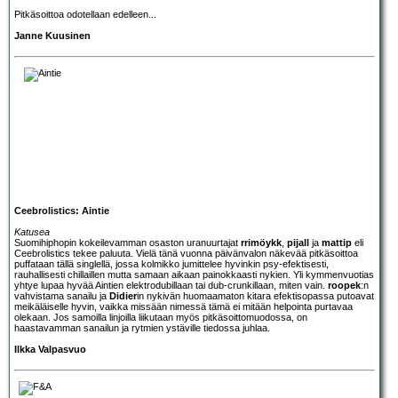
Pitkäsoittoa odotellaan edelleen...
Janne Kuusinen
Ceebrolistics: Aintie
Katusea
Suomihiphopin kokeilevamman osaston uranuurtajat
rrimöykk
,
pijall
ja
mattip
eli
Ceebrolistics
tekee paluuta. Vielä tänä vuonna päivänvalon näkevää pitkäsoittoa
puffataan tällä singlellä, jossa kolmikko jumittelee hyvinkin psy-efektisesti,
rauhallisesti chillaillen mutta samaan aikaan painokkaasti nykien. Yli kymmenvuotias
yhtye lupaa hyvää Aintien elektrodubillaan tai dub-crunkillaan, miten vain.
roopek
:n
vahvistama sanailu ja
Didier
in nykivän huomaamaton kitara efektisopassa putoavat
meikäläiselle hyvin, vaikka missään nimessä tämä ei mitään helpointa purtavaa
olekaan. Jos samoilla linjoilla liikutaan myös pitkäsoittomuodossa, on
haastavamman sanailun ja rytmien ystäville tiedossa juhlaa.
Ilkka Valpasvuo