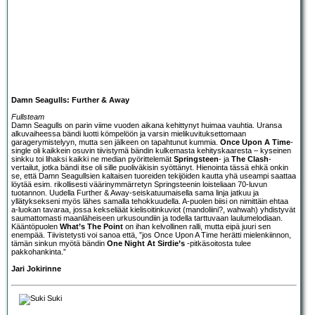
Damn Seagulls: Further & Away
Fullsteam
Damn Seagulls
on parin viime vuoden aikana kehittynyt huimaa vauhtia. Uransa
alkuvaiheessa bändi luotti kömpelöön ja varsin mielikuvituksettomaan
garagerymistelyyn, mutta sen jälkeen on tapahtunut kummia.
Once Upon A Time
-
single oli kaikkein osuvin tiivistymä bändin kulkemasta kehityskaaresta – kyseinen
sinkku toi lihaksi kaikki ne median pyörittelemät
Springsteen
- ja
The Clash
-
vertailut, jotka bändi itse oli sille puoliväkisin syöttänyt. Hienointa tässä ehkä onkin
se, että Damn Seagullsien kaltaisen tuoreiden tekijöiden kautta yhä useampi saattaa
löytää esim. rikollisesti väärinymmärretyn Springsteenin loisteliaan 70-luvun
tuotannon. Uudella Further & Away-seiskatuumaisella sama linja jatkuu ja
yllätyksekseni myös lähes samalla tehokkuudella. A-puolen biisi on nimittäin ehtaa
a-luokan tavaraa, jossa kekseliäät kielisoitinkuviot (mandoliini?, wahwah) yhdistyvät
saumattomasti maanläheiseen urkusoundiin ja todella tarttuvaan laulumelodiaan.
Kääntöpuolen
What’s The Point
on ihan kelvollinen ralli, mutta eipä juuri sen
enempää. Tiivistetysti voi sanoa että, ”jos Once Upon A Time herätti mielenkiinnon,
tämän sinkun myötä bändin
One Night At Sirdie’s
-pitkäsoitosta tulee
pakkohankinta.”
Jari Jokirinne