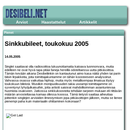
Arviot
Haastattelut
Artikkelit
Pienet
Sinkkubileet, toukokuu 2005
14.05.2005
Singlet saattavat olla radiosoittoa lukuunottamatta katoava luonnonvara, mutta
edelleen ne ovat hyvä tapa pitää faneja hereillä odoteltaessa uutta pitkäsoittoa.
Tämän kevään aikana Desibeliinkin on kantautunut aimo kasa näitä yhden tai parin
biisin lirpakkeita, joita toimittajakuntamme on tähän koosteeseen analysoinut.
Vahvassa osassa vaikuttaa hiphop, mutta myös metallisempaa ilmaisua löytyy
toukokuun bileistä. Musiikin monipuolisuuden takia useampi toimittajamme on
syventynyt lyhytjulkaisuihin, jotta artistit saisivat mahdollisimman asiantuntevaa
huomiota osakseen. Jatkossa sinkkukoosteita tehdään tarpeen mukaan eli riittävän
määrän arvosteltavaa kamaa ollessa koossa. Tämä tietysti saattaa aiheuttaa
joittenkin singlejen arvioiden ilmestymisen jopa pitkäsoittojen jälkeen, mutta se lienee
pienempi paha kuin materiaalin ohittaminen kokonaan?