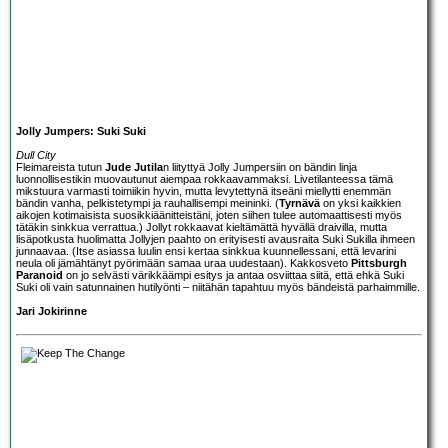
Jolly Jumpers: Suki Suki
Dull City
Fleimareista tutun
Jude Jutila
n liityttyä
Jolly Jumpers
iin on bändin linja
luonnollisestikin muovautunut aiempaa rokkaavammaksi. Livetilanteessa tämä
mikstuura varmasti toimiikin hyvin, mutta levytettynä itseäni miellytti enemmän
bändin vanha, pelkistetympi ja rauhallisempi meininki. (
Tyrnävä
on yksi kaikkien
aikojen kotimaisista suosikkiäänitteistäni, joten siihen tulee automaattisesti myös
tätäkin sinkkua verrattua.) Jollyt rokkaavat kieltämättä hyvällä draivilla, mutta
lisäpotkusta huolimatta Jollyjen paahto on erityisesti avausraita Suki Sukilla ihmeen
junnaavaa. (Itse asiassa luulin ensi kertaa sinkkua kuunnellessani, että levarini
neula oli jämähtänyt pyörimään samaa uraa uudestaan). Kakkosveto
Pittsburgh
Paranoid
on jo selvästi värikkäämpi esitys ja antaa osviittaa siitä, että ehkä Suki
Suki oli vain satunnainen hutilyönti – niitähän tapahtuu myös bändeistä parhaimmille.
Jari Jokirinne