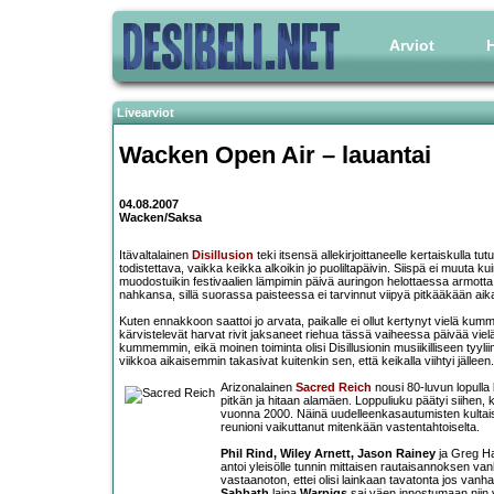
Arviot
H
Livearviot
Wacken Open Air – lauantai
04.08.2007
Wacken/Saksa
Itävaltalainen
Disillusion
teki itsensä allekirjoittaneelle kertaiskulla tut
todistettava, vaikka keikka alkoikin jo puoliltapäivin. Siispä ei muuta ku
muodostuikin festivaalien lämpimin päivä auringon helottaessa armotta jo
nahkansa, sillä suorassa paisteessa ei tarvinnut viipyä pitkääkään aika
Kuten ennakkoon saattoi jo arvata, paikalle ei ollut kertynyt vielä k
kärvistelevät harvat rivit jaksaneet riehua tässä vaiheessa päivää viel
kummemmin, eikä moinen toiminta olisi Disillusionin musiikilliseen tyyli
viikkoa aikaisemmin takasivat kuitenkin sen, että keikalla viihtyi jälleen.
Arizonalainen
Sacred Reich
nousi 80-luvun lopulla
pitkän ja hitaan alamäen. Loppuliuku päätyi siihen, 
vuonna 2000. Näinä uudelleenkasautumisten kultais
reunioni vaikuttanut mitenkään vastentahtoiselta.
Phil Rind, Wiley Arnett, Jason Rainey
ja Greg Hal
antoi yleisölle tunnin mittaisen rautaisannoksen va
vastaanoton, ettei olisi lainkaan tavatonta jos vanha
Sabbath
laina
Warpigs
sai väen innostumaan niin v