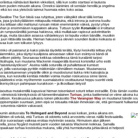
ritettua nähtävästi liiankin vikkelästi, sillä kun soitto starttasi ei laulusta
en puolen minuutin aikana. Onneksi äänimies oli sentään hereillä ja ongelma
i, eikä iso osa yleisöstä tainnut huomata edes koko asiaa.
wallow The Sun biisiä saa ruhjottua, joten välispiikit olivat tällä kertaa
, jopa jyväskyläläisten mittapuulla mitattuina, eikä introna ja outrona kuultu
aikka telttaan olisi mahtunut runsain mitoin enemmänkin väkeä, pystyi yhtye
han jo ensimmäisen kappaleen aikana. Tuttuun tyyliin
Kotamäki
ei irroittanut
kuin rumpuständiltä juomaa hakiessa, eikä muillakaan rapissut askelmittariin
uja, mutta tässäkin asiassa vähäeleisyys toi lopulta voiton bändille, musiikin
uuri riittävällä tavalla. Hieman hakusessa olevien soundien lisäksi keikasta ei
avaa kuin sen tolkuton lyhyys.
inko oli paistanut jo kaksi päivää täydeltä terältä, löytyi keskeltä telttaa yhä
lammikko, joka täyttyi kuulijoista ainoastaan silloin kun esiintyvä bändi oli
ellisen pidetty. Seuraavaa keikkaa odotellessa tämä kuraläntti tarjosi
 lisähupia, kun muutama Wackenin maaperällä itsensä koristellut urho esitti
aistelunäytöksen”. Aseina näillä sotureilla oli puhallettavat kumiset
nyt, joilla vastustaja pyrittiin mätkimään rähmälleen mutaan. Muutamassa
 taisteluareenan ympärille olikin jo muodostunut tiukka rinki katsojista ja
ista, kun keskellä kenttää miteltiin voimia mudan roiskuessa sinne tänne.
 päätteeksi eräs myöhemmin suomalaiseksi osoittautunut heppu suoritti vielä
ikerisyöksyn pahimpaan kurakkoon – ja ilkosillaan tietysti!
taouttua mutakentillä kapusivat hieman toisenlaiset soturit teltan estradille. Eräs tämän vuotis
viimeisistä kiinnityksistä oli hämeenlinnalainen
Turisas
, jonka battlemetal on viime aikoina ku
voittoon. Kesäkuussa julkaistu toinen pitkäsoitto
The Varangian Way
on muuttanut bändin so
ppisempään suuntaan, joten eipä se toisaalta mikään ihmekään ole, että germaanit hullaantui
 sotureista näinkin vakavasti.
umin aloitusraita
To Holmgard and Beyond
avasi keikan, jonka aikana em.
lähtien oli selvää, että Turisas oli odotettu sekä arvostettu vieras näillä festivaaleilla.
 oli jo suorastaan vaikeaa erottaa mylvinnän seasta. Hirmuisen alun jälkeen
uheella, jossa Nygård muisteli parin vuoden takaista Wackenin keikkaa. Samalla
ippaakaan turhaa kosiskelua mukana, sillä yhtä hurmioitunutta juhlaväkeä ei helposti