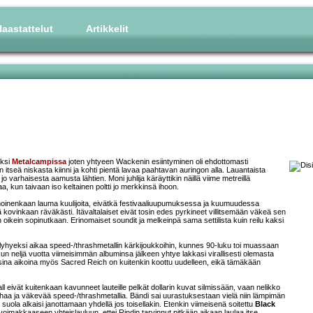
aastattelut
Artikkelit
uksi
Metalcampissa
joten yhtyeen Wackenin esiintyminen oli ehdottomasti
in itseä niskasta kiinni ja kohti pientä lavaa paahtavan auringon alla. Lauantaista
 varhaisesta aamusta lähtien. Moni juhlija käräyttikin näillä viime metreillä
a, kun taivaan iso keltainen poltti jo merkkinsä ihoon.
ummoinenkaan lauma kuulijoita, eivätkä festivaaliuupumuksessa ja kuumuudessa
ä kovinkaan räväkästi. Itävaltalaiset eivät tosin edes pyrkineet villitsemään väkeä sen
in oikein sopinutkaan. Erinomaiset soundit ja melkeinpä sama settilista kuin reilu kaksi
 lyhyeksi aikaa speed-/thrashmetallin kärkijoukkoihin, kunnes 90-luku toi muassaan
kun neljä vuotta viimeisimmän albuminsa jälkeen yhtye lakkasi virallisesti olemasta
ina aikoina myös Sacred Reich on kuitenkin koottu uudelleen, eikä tämäkään
l eivät kuitenkaan kavunneet lauteille pelkät dollarin kuvat silmissään, vaan nelikko
nhaa ja väkevää speed-/thrashmetallia. Bändi sai uurastuksestaan vielä niin lämpimän
 suola alkaisi janottamaan yhdellä jos toisellakin. Etenkin viimeisenä soitettu
Black
oimakkaaseen yhteislauluun, ettei Rindin tarvinnut pitkään aikaan laulaa itse