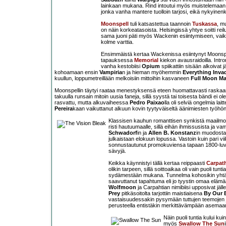
lainkaan mukana. Rind intoutui myös muistelemaan 
jonka vanha mantere tuolloin tarjosi, eikä nykyinenkä
Moonspell
tuli katsastettua taannoin
Tuskassa
, m
on näin korkeatasoista. Helsingissä yhtye soitti re
sama juoni päti myös Wackenin esiintymiseen, vaikka 
kolme varttia.
Ensimmäistä kertaa Wackenissa esiintynyt Moonspell 
tapauksessa
Memorial
kiekon avausraidoilla. Intr
vanha kestobiisi
Opium
spiikattiin sisään alkoivat 
kohoamaan ensin
Vampiria
n ja hieman myöhemmin
Everything Inva
kuullun, loppumetreillään melkoisiin mittoihin kasvaneen
Full Moon M
Moonspellin täytyi raataa menestyksensä eteen huomattavasti raskaa
takuulla runsain mitoin uusia faneja, sillä syystä tai toisesta bändi ei
rasvattu, mutta alkuvaiheessa
Pedro Paixao
lla oli selviä ongelmia la
Pereira
kaan vaikuttanut alkuun kovin tyytyväiseltä äänimiesten työhön
Klassisen kauhun romanttisen synkistä maailm
risti hautuumaalle, sillä eihän ihmissusista ja 
Schwadorf
in ja
Allen B. Konstanz
in muodosta
julkaistaan elokuun lopussa. Vastoin kuin pari 
sonnustautunut promokuviensa tapaan 1800-luvu
sävyjä.
Keikka käynnistyi tällä kertaa reippaasti
Carpat
olikin tarpeen, sillä soittoaikaa oli vain puoli tun
sydämestään mukana. Tunnelma kohosikin yhtä ki
saavuttanut tapahtuma eli jo tyystin omaa eläm
Wolfmoon
ja Carpahtian nimibiisi upposivat jäll
Prey
pitkäsoitolta tarjottiin maistiaisena
By Our 
vastaisuudessakin pysymään tuttujen teemojen ja
perusteella entistäkin merkittävämpään asemaa
Näin puoli tuntia kului kuin
myös
Swallow The Sun