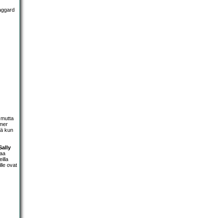
 mutta
mmer
lä kun
ally
paa
illa
ille ovat