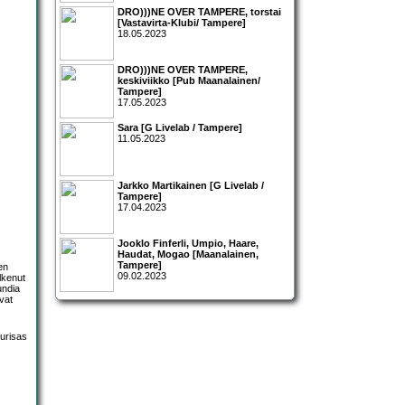
DRO)))NE OVER TAMPERE, torstai
[Vastavirta-Klubi/ Tampere]
18.05.2023
DRO)))NE OVER TAMPERE,
keskiviikko [Pub Maanalainen/
Tampere]
17.05.2023
Sara [G Livelab / Tampere]
11.05.2023
Jarkko Martikainen [G Livelab /
Tampere]
17.04.2023
Jooklo Finferli, Umpio, Haare,
Haudat, Mogao [Maanalainen,
Tampere]
en
09.02.2023
lkenut
undia
vat