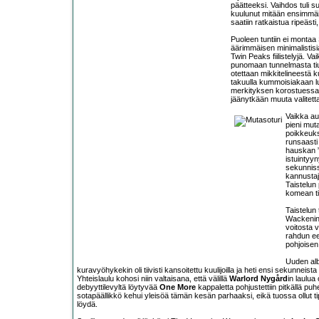
päätteeksi. Vaihdos tuli suo
kuulunut mitään ensimmäis
saatiin ratkaistua ripeäst
Puoleen tuntiin ei montaa S
äärimmäisen minimalistisia
Twin Peaks fiilistelyjä. V
punomaan tunnelmasta tiu
otettaan mikkitelineestä 
takuulla kummoisiakaan luk
merkityksen korostuessa j
jäänytkään muuta valitett
Vaikka aur
pieni muta
poikkeuks
runsaasti
hauskan ”t
istuintyy
sekunnissa
kannustaj
Taistelun
komean ti
Taistelun 
Wackenin 
voitosta 
rahdun ee
pohjoisen
Uuden alb
kuravyöhykekin oli tiivisti kansoitettu kuulijoilla ja heti ensi sekunneista 
Yhteislaulu kohosi niin valtaisana, että välillä
Warlord Nygård
in laulua
debyyttilevyltä löytyvää
One More
kappaletta pohjustettiin pitkällä p
sotapäällikkö kehui yleisöä tämän kesän parhaaksi, eikä tuossa ollut t
löydä.