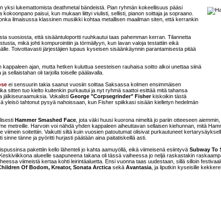
vain yksi lukemattomista deathmetal bändeistä. Pian ryhmän kokeellisuus pääsi
oonpano paisui, kun mukaan liittyi viulisti, sellisti, pianon soittaja ja sopraano.
nka ilmaisussa klassinen musiikki kohtaa metallisen maailman siten, että kerrankin
avasta suosiosta, että sisääntuloportti ruuhkautui taas pahemman kerran. Tilannetta
istusta, mikä johti kompurointiin ja törmäilyyn, kun lavan valoja testattiin eikä
. Toivottavasti järjestäjien lupaus kyseisen sisäänkäynnin parantamisesta pitää
n kappaleen ajan, mutta hetken kuluttua seesteisen rauhaisa soitto alkoi unettaa siinä
a sellaistahan oli tarjolla toiselle päälavalla.
pse
ei sensuurin takia saanut vuosiin soittaa Saksassa kolmen ensimmäisen
a sitten tuo kielto kuitenkin purkautui ja nyt ryhmä saattoi esittää mitä tahansa
 jälkiseuraamuksia. Vokalisti
George "Corpsegrinder" Fisher
kiskoikin tästä
eikä yleisö tahtonut pysyä nahoissaan, kun Fisher spiikkasi sisään kielletyn hedelmän
lisesti
Hammer Smashed Face
, jota väki huusi kuorona nimeltä jo pariin otteeseen aiemmin,
 viime metreille. Harvoin voi nähdä yhden kappaleen aiheuttavan sellaisen kiehunnan, mitä Ha
iimein soitettiin. Vaikutti siltä kuin vuosien patoutumat olisivat purkautuneet kertarysäyksel
i sinne tänne ja pyöritti hurjasti päätään aina paitatiskeillä asti.
pussinsa pakettiin kello lähenteli jo kahta aamuyöllä, eikä viimeisenä esiintyvä
Subway To S
Keskiviikkona alueelle saapuneena takana oli tässä vaiheessa jo neljä raskastakin raskaam
heessa viimeistä kertaa kohti leirintäaluetta. Ensi vuonna taas uudestaan, sillä silloin festivaale
Children Of Bodom, Kreator, Sonata Arctica
sekä
Avantasia
, ja liputkin kyseisille kekkere