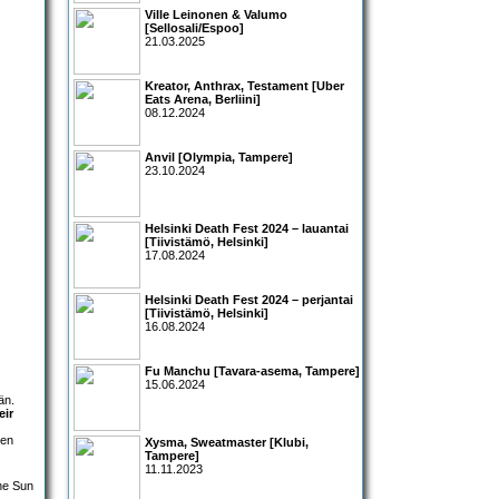
Ville Leinonen & Valumo
[Sellosali/Espoo]
21.03.2025
Kreator, Anthrax, Testament [Uber
Eats Arena, Berliini]
08.12.2024
Anvil [Olympia, Tampere]
23.10.2024
Helsinki Death Fest 2024 – lauantai
[Tiivistämö, Helsinki]
17.08.2024
Helsinki Death Fest 2024 – perjantai
[Tiivistämö, Helsinki]
16.08.2024
Fu Manchu [Tavara-asema, Tampere]
15.06.2024
än.
eir
den
Xysma, Sweatmaster [Klubi,
Tampere]
11.11.2023