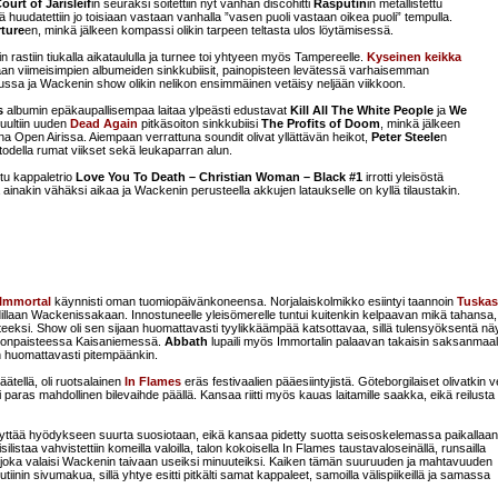
ourt of Jarisleif
in seuraksi soitettiin nyt vanhan discohitti
Rasputin
in metallistettu
ä huudatettiin jo toisiaan vastaan vanhalla ”vasen puoli vastaan oikea puoli” tempulla.
ture
en, minkä jälkeen kompassi olikin tarpeen teltasta ulos löytämisessä.
n rastiin tiukalla aikataululla ja turnee toi yhtyeen myös Tampereelle.
Kyseinen keikka
ssaolollaan viimeisimpien albumeiden sinkkubiisit, painopisteen levätessä varhaisemman
ssa ja Wackenin show olikin nelikon ensimmäinen vetäisy neljään viikkoon.
s
albumin epäkaupallisempaa laitaa ylpeästi edustavat
Kill All The White People
ja
We
kuultiin uuden
Dead Again
pitkäsoiton sinkkubiisi
The Profits of Doom
, minkä jälkeen
a Open Airissa. Aiempaan verrattuna soundit olivat yllättävän heikot,
Peter Steele
n
ut todella rumat viikset sekä leukaparran alun.
ltu kappaletrio
Love You To Death – Christian Woman – Black #1
irrotti yleisöstä
ainakin vähäksi aikaa ja Wackenin perusteella akkujen lataukselle on kyllä tilaustakin.
Immortal
käynnisti oman tuomiopäivänkoneensa. Norjalaiskolmikko esiintyi taannoin
Tuskas
kohdillaan Wackenissakaan. Innostuneelle yleisömerelle tuntui kuitenkin kelpaavan mikä tahansa,
eeksi. Show oli sen sijaan huomattavasti tyylikkäämpää katsottavaa, sillä tulensyöksentä nä
ngonpaisteessa Kaisaniemessä.
Abbath
lupaili myös Immortalin palaavan takaisin saksanmaal
n huomattavasti pitempäänkin.
äätellä, oli ruotsalainen
In Flames
eräs festivaalien pääesiintyjistä. Göteborgilaiset olivatkin 
i paras mahdollinen bilevaihde päällä. Kansaa riitti myös kauas laitamille saakka, eikä reilust
äyttää hyödykseen suurta suosiotaan, eikä kansaa pidetty suotta seisoskelemassa paikallaan
silistaa vahvistettiin komeilla valoilla, talon kokoisella In Flames taustavaloseinällä, runsailla
lla, joka valaisi Wackenin taivaan useiksi minuuteiksi. Kaiken tämän suuruuden ja mahtavuuden
iinin sivumakua, sillä yhtye esitti pitkälti samat kappaleet, samoilla välispiikeillä ja samassa