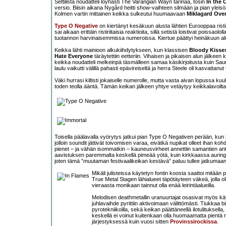
Settilista noudatteli löyhästi The Varangian Wayn tarinaa, tosin
In the C
versio. Biisin aikana Nygård heitti show-vaihteen silmään ja pian yleisö
Kolmen vartin mittainen keikka sulkeutui huumaavaan
Miklagard Over
Type O Negative
on kiertänyt kesäkuun alusta lähtien Eurooppaa ristii
sai aikaan erittäin ristiriitaisia reaktioita, sillä setistä loistivat poi
tuotannon harvinaisemmissa numeroissa. Kiertue päättyi heinäkuun alu
Keikka lähti mainioon alkukiihdytykseen, kun klassisen
Bloody Kisse
Hate Everyone
täräytettiin eetteriin. Vihaisen ja pikaisen alun jälkeen 
keikka noudatteli melkeinpä täsmälleen samaa käsikirjoitusta kuin Saun
laulu vaikutti välillä pahasti epävireiseltä ja herra Steele oli kasvattan
Väki hurrasi kiltisti jokaiselle numerolle, mutta vasta aivan lopussa kuu
toden teolla ääntä. Tämän keikan jälkeen yhtye vetäytyy keikkalavoilta 
Toisella päälavalla vyörytys jatkui pian Type O Negativen perään, kun
jolloin soundit jättivät toivomisen varaa, eivätkä nupikat olleet ihan 
pienet – ja vähän isommatkin – kauneusvirheet annettiin samantien ant
aavistuksen paremmalta keskellä pimeää yötä, kuin kirkkaassa auri
joten tämä ”muutaman festivaalikeikan kestävä” paluu tullee jatkumaa
Mikäli julisteissa käytetyn fontin koosta saattoi mitään p
True Metal Stagen lähialueet täpötäyteen väkeä, jolla ol
vieraasta monikaan tainnut olla enää leirintäalueilla.
Melodisen deathmetallin uranuurtajat osasivat myös k
juhlavaihde pyrittiin aktivoimaan välittömästi. Tiukkaa bii
pyrotekniikoilla, sekä keikan päättäneellä ilotulitukse
keskellä ei voinut kuitenkaan olla huomaamatta pientä rut
järjestyksessä kuin vuosi sitten
Provinssirockissa
.