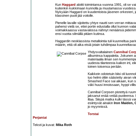
Kun
Haggard
aloitti toimintansa vuonna 1991, oli se 
kuitenkin kukkimaan kunnolla ja muutamassa vuodessa kok
Nykyään Haggard on kuudentoista jäsenen orkesteri, jo
klassinen puoli jää voitolle.
Pienelle lavalle sijoitettu yhtye nautti sen verran mitt
pahensi vielä se, ettei portin edustalla ollut kunnon vala
voimakkaassa vastavalossa nähnyt nenäänsä pidemmälle
ensi vuotta silmällä pitäen kutinsa.
Haggardin neoklassista metallointia tuli kuunneltua pari
määrin, että oli aika etsiä jotain tuhdimpaa kuunneltavaa j
Yhdysvaltalainen
Cannibal Cor
albuminsa kappaleita. Jokunen aik
materiaalia ilman sen kummempia
uudesta tilanteesta kaiken irti, 
toinen toisensa perään.
Kaikkein odotetuin biisi oli luonnol
tuo helmi oltiin säästetty aivan
Smashed Face sai aikaan, kun se v
väki huusi innoissaan, hyppi villist
Cannibal Corpsen pistettyä ruumis
jaksanut enää vetää puoleensa. 
iltaa. Siispä matka kulki tässä vai
esiintyvät ainakin
Iron Maiden, 
jo myynnissä.
Torstai
Perjantai
Teksti ja kuvat:
Mika Roth