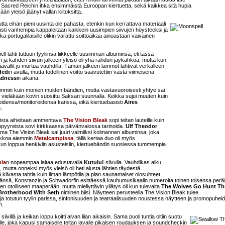
Sacred Reichin ihka ensimmäistä Euroopan kiertuetta, sekä kaikkea sitä hupia
än yleisö jäänyt vallan kiitoksitta.
utta eihän pieni uusinta ole pahasta, etenkin kun kerrattava materiaali
ilusti vanhempia kappaleitaan kaikkein uusimpien siivujen höysteeksi ja
portugalilaisille olikin varattu soittoaikaa ainoastaan vaivainen
lähti tuttuun tyyliinsä liikkeelle uusimman albuminsa, eli tässä
on ja kahden siivun jälkeen yleisö oli yhä rahdun jäykähköä, mutta kun
jäävallit jo murtua vauhdilla. Tämän jälkeen lämmöt lähtivät verkalleen
ded
in avulla, mutta todellinen voitto saavutettiin vasta viimeisenä
adness
in aikana.
mmin kuin monien muiden bändien, mutta vastavuoroisesti yhtye sai
 ole vieläkään kovin suosittu Saksan suunnalla. Keikka sujui muuten kuin
itteidensa/monitoreidensa kanssa, eikä kiertuebasisti
Aires
.
oista aiheitaan ammentava
The Vision Bleak
sopi teltan lauteille kuin
vampyyreista sovi kirkkaassa päivänvalossa tarinoida.
Ulf Theodor
ma The Vision Bleak sai juuri valmiiksi kolmannen albuminsa, joka
viikkoa aiemmin
Metalcampissa
, tällä kertaa duo oli myös
n loppua henkiviin asusteisiin, kiertuebändin suosiessa tummempia
hia
n nopeampaa laitaa edustavalla
Kutulu!
siivulla. Vauhdikas alku
tia, mutta onneksi myös yleisö oli heti alusta lähtien täydestä
ivasta tahtia kuin ilman lämpötila ja pian saunamaiset olosuhteet
äänsä, Konstanzin ja Schwadorfin esittäessä kauhumusikaalin numeroita toinen toisensa perä
een otolliseen maaperään, mutta miellyttävin yllätys oli kun tulevalta
The Wolves Go Hunt Th
Brotherhood With Seth
niminen biisi. Näytteen perusteella The Vision Bleak tulee
 totutun tyylin parissa, sinfonisuuden ja teatraalisuuden noustessa näytteen ja promopuhei
n.
 siivillä ja keikan loppu koitti aivan liian aikaisin. Sama puoli tuntia oltiin suotu
ille, joka kapusi samaiselle teltan lavalle pikaisen roudauksen ja soundcheckin