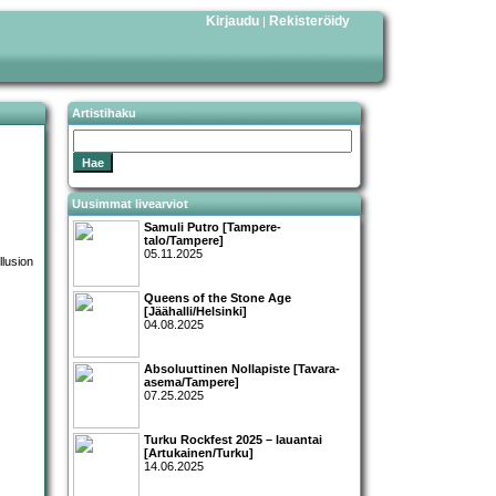
Kirjaudu
Rekisteröidy
|
Artistihaku
Uusimmat livearviot
Samuli Putro [Tampere-
talo/Tampere]
05.11.2025
Queens of the Stone Age
[Jäähalli/Helsinki]
04.08.2025
Absoluuttinen Nollapiste [Tavara-
asema/Tampere]
07.25.2025
Turku Rockfest 2025 – lauantai
[Artukainen/Turku]
14.06.2025