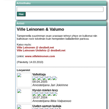
Artistihaku
Artisti
Ville Leinonen & Valumo
Tampereella suurimman osan urastaan tehnyt yhtye on kulkenut niin
kaihoisan rock-iskelmän kuin hempeiden balladienkin parissa.
Katso myös:
Ville Leinonen @ desibeli.net
Ville Leinosen Unilehto @ desibeli.net
Linkki:
www.villeleinonen.com
(Päivitetty 14.03.2010)
Levyarviot
Valloittaja
09.04.2005
Arvostelijana Jari Jokirinne
Hyvän mielen levy
16.07.2004
Arvostelijana Ilkka Valpasvuo
Uuden aamun lauluja