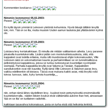
Kommenttien keskiarvo:
Nimetön kommentoi 05.02.2003:
Pisteet:
En kyllä täysin ymmärrä Leinosen yletöntä kehumista. Hyviä biisejä tälläkin levyllä
toki, mm. Tää on se ilta, mutta muutoin Uuden aamun lauluista jää yllättävänkin kylmä
olo.
Nimetön kommentoi 27.03.2003:
Pisteet:
Loistava levy kertakaikkiaan. Ei minulla ole mitään valittamisen aihetta. Levy paranee
jokaisella kuuntelukerralla. Lisäksi pidän sen monivivahteisuudesta, siitä, että
kappaleet ovat todella erilaisia, mutta silti muodostavat ehjän kokonaisuuden, Ville
Leinosen ääni on uskomattoman kaunis ja parhaimmillaan se on tunnelmallisissa
pelkistetyissä kappaleissa, joissa se tuntuu tunkeutuvan kuuntelijan syvimpään
sisimpää. Parhaita kappaleita levyllä ovat Valumo ja Tänään. Kappaleiden
sanoituksetkin ovat niin kauniita. Kyllä tämä Ville Leinosen & Valumon paras levy,
vaikka edellinenkin oli loistava. Tässä ovat mukana kaikki asiat, mitä levyltä voisi
toivoa: luovuus, taito, kyky lumota kuuntelija,,,,
Nimetön kommentoi 14.01.2004:
Pisteet:
niin, onhan tämä lähes täydellinen levy.. kuulosti tosin pettymykseltä ensimmäisellä
kuuntelukerralla.. näiden biisien koukut eivät välttämättä aukene ihan heti, ainoastaan
'tää on se ilta' on tuollainen radiohitti..
kaikkiaan tasavahva kokonaisuus, josta on turha etsiä sitä heikointa lenkkiä.