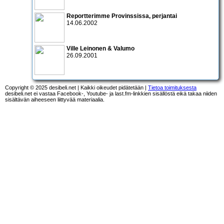
Reportterimme Provinssissa, perjantai
14.06.2002
Ville Leinonen & Valumo
26.09.2001
Copyright © 2025 desibeli.net | Kaikki oikeudet pidätetään |
Tietoa toimituksesta
desibeli.net ei vastaa Facebook-, Youtube- ja last.fm-linkkien sisällöstä eikä takaa niiden
sisältävän aiheeseen liittyvää materiaalia.