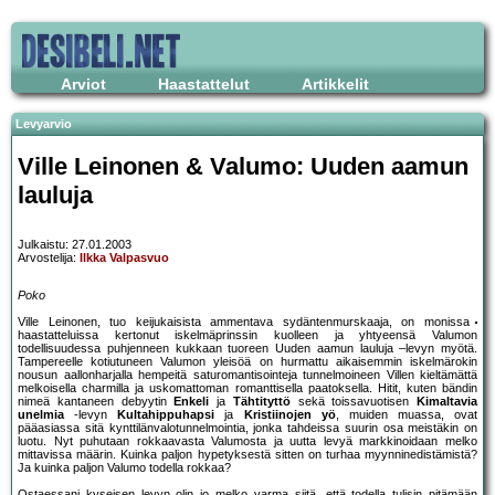
Arviot
Haastattelut
Artikkelit
Levyarvio
Ville Leinonen & Valumo: Uuden aamun
lauluja
Julkaistu: 27.01.2003
Arvostelija:
Ilkka Valpasvuo
Poko
Ville Leinonen, tuo keijukaisista ammentava sydäntenmurskaaja, on monissa
haastatteluissa kertonut iskelmäprinssin kuolleen ja yhtyeensä Valumon
todellisuudessa puhjenneen kukkaan tuoreen Uuden aamun lauluja –levyn myötä.
Tampereelle kotiutuneen Valumon yleisöä on hurmattu aikaisemmin iskelmärokin
nousun aallonharjalla hempeitä saturomantisointeja tunnelmoineen Villen kieltämättä
melkoisella charmilla ja uskomattoman romanttisella paatoksella. Hitit, kuten bändin
nimeä kantaneen debyytin
Enkeli
ja
Tähtityttö
sekä toissavuotisen
Kimaltavia
unelmia
-levyn
Kultahippuhapsi
ja
Kristiinojen yö
, muiden muassa, ovat
pääasiassa sitä kynttilänvalotunnelmointia, jonka tahdeissa suurin osa meistäkin on
luotu. Nyt puhutaan rokkaavasta Valumosta ja uutta levyä markkinoidaan melko
mittavissa määrin. Kuinka paljon hypetyksestä sitten on turhaa myynninedistämistä?
Ja kuinka paljon Valumo todella rokkaa?
Ostaessani kyseisen levyn olin jo melko varma siitä, että todella tulisin pitämään