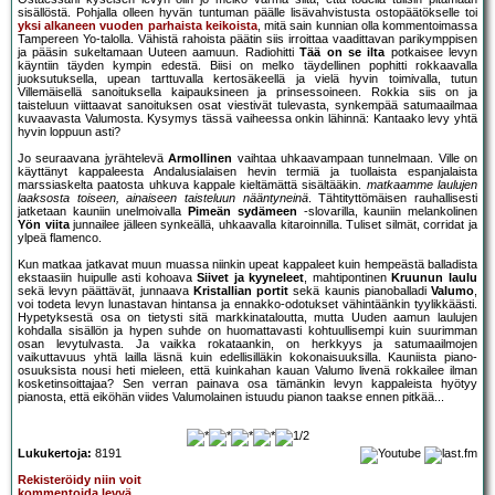
sisällöstä. Pohjalla olleen hyvän tuntuman päälle lisävahvistusta ostopäätökselle toi
yksi alkaneen vuoden parhaista keikoista
, mitä sain kunnian olla kommentoimassa
Tampereen Yo-talolla. Vähistä rahoista päätin siis irroittaa vaadittavan parikymppisen
ja pääsin sukeltamaan Uuteen aamuun. Radiohitti
Tää on se ilta
potkaisee levyn
käyntiin täyden kympin edestä. Biisi on melko täydellinen pophitti rokkaavalla
juoksutuksella, upean tarttuvalla kertosäkeellä ja vielä hyvin toimivalla, tutun
Villemäisellä sanoituksella kaipauksineen ja prinsessoineen. Rokkia siis on ja
taisteluun viittaavat sanoituksen osat viestivät tulevasta, synkempää satumaailmaa
kuvaavasta Valumosta. Kysymys tässä vaiheessa onkin lähinnä: Kantaako levy yhtä
hyvin loppuun asti?
Jo seuraavana jyrähtelevä
Armollinen
vaihtaa uhkaavampaan tunnelmaan. Ville on
käyttänyt kappaleesta Andalusialaisen hevin termiä ja tuollaista espanjalaista
marssiaskelta paatosta uhkuva kappale kieltämättä sisältääkin.
matkaamme laulujen
laaksosta toiseen, ainaiseen taisteluun nääntyneinä
. Tähtityttömäisen rauhallisesti
jatketaan kauniin unelmoivalla
Pimeän sydämeen
-slovarilla, kauniin melankolinen
Yön viita
junnailee jälleen synkeällä, uhkaavalla kitaroinnilla. Tuliset silmät, corridat ja
ylpeä flamenco.
Kun matkaa jatkavat muun muassa niinkin upeat kappaleet kuin hempeästä balladista
ekstaasiin huipulle asti kohoava
Siivet ja kyyneleet
, mahtipontinen
Kruunun laulu
sekä levyn päättävät, junnaava
Kristallian portit
sekä kaunis pianoballadi
Valumo
,
voi todeta levyn lunastavan hintansa ja ennakko-odotukset vähintäänkin tyylikkäästi.
Hypetyksestä osa on tietysti sitä markkinataloutta, mutta Uuden aamun laulujen
kohdalla sisällön ja hypen suhde on huomattavasti kohtuullisempi kuin suurimman
osan levytulvasta. Ja vaikka rokataankin, on herkkyys ja satumaailmojen
vaikuttavuus yhtä lailla läsnä kuin edellisilläkin kokonaisuuksilla. Kauniista piano-
osuuksista nousi heti mieleen, että kuinkahan kauan Valumo livenä rokkailee ilman
kosketinsoittajaa? Sen verran painava osa tämänkin levyn kappaleista hyötyy
pianosta, että eiköhän viides Valumolainen istuudu pianon taakse ennen pitkää...
Lukukertoja:
8191
Rekisteröidy niin voit
kommentoida levyä