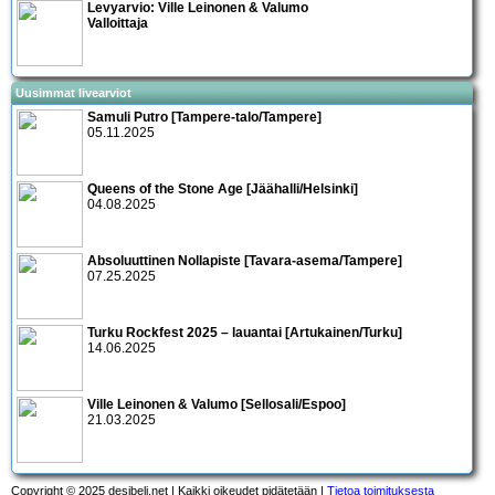
Levyarvio: Ville Leinonen & Valumo
Valloittaja
Uusimmat livearviot
Samuli Putro [Tampere-talo/Tampere]
05.11.2025
Queens of the Stone Age [Jäähalli/Helsinki]
04.08.2025
Absoluuttinen Nollapiste [Tavara-asema/Tampere]
07.25.2025
Turku Rockfest 2025 – lauantai [Artukainen/Turku]
14.06.2025
Ville Leinonen & Valumo [Sellosali/Espoo]
21.03.2025
Copyright © 2025 desibeli.net | Kaikki oikeudet pidätetään |
Tietoa toimituksesta