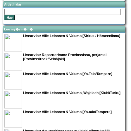
Artistihaku
Lue my�s n�m�
Livearviot:
Ville Leinonen & Valumo
[Sirkus / Hämeenlinna]
Livearviot: Reportterimme Provinssissa, perjantai
[Provinssirock/Seinäjoki]
Livearviot:
Ville Leinonen & Valumo
[Yo-Talo/Tampere]
Livearviot:
Ville Leinonen & Valumo
,
Wojciech
[Klubi/Turku]
Livearviot:
Ville Leinonen & Valumo
[Yo-talo/Tampere]
Livearviot:
Ämyrock
issa upea meininki pilvettömällä