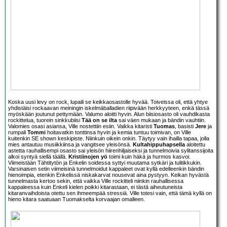
Koska uusi levy on rock, lupaili se keikkaosastolle hyvää. Toiveissa oli, että yhtye
yhdistäisi rockaavan meiningin iskelmäballadien riipivään herkkyyteen, enkä tässä
myöskään joutunut pettymään. Valumo aloitti hyvin. Alun biisiosasto oli vauhdikasta
rockittelua, tuorein sinkkubiisi
Tää on se ilta
sai väen mukaan ja bändin vauhtiin.
Valomies osasi asiansa, Ville nostettiin esiin. Vaikka kitaristi
Tuomas
, basisti
Jere
ja
rumpali
Tommi
hoitavatkin tonttinsa hyvin ja kemia tuntuu toimivan, on Ville
kuitenkin SE shown keskipiste. Niinkuin oikein onkin. Täytyy vain ihailla tapaa, jolla
mies antautuu musiikkiinsa ja vangitsee yleisönsä.
Kultahippuhapsella
aloitettu
astetta rauhallisempi osasto sai yleisön hiirenhiljaiseksi ja tunnelmoivia sylitanssijoita
alkoi syntyä siellä täällä.
Kristiinojen yö
toimi kuin häkä ja hurmos kasvoi.
Viimeistään Tähtitytön ja Enkelin soidessa syttyi muutama sytkäri ja tulitikkukin.
Varsinaisen setin viimeisinä tunnelmoidut kappaleet ovat kyllä edelleenkin bändin
hienoimpia, etenkin Enkelissä niskakarvat nousevat aina pystyyn. Keikan hyvästä
tunnelmasta kertoo sekin, että vaikka Ville rockitteli niinkin rauhallisessa
kappaleessa kuin Enkeli kielen poikki kitarastaan, ei tästä aiheutuneista
kitaranvaihdoista otettu sen ihmeempää stressiä. Ville totesi vain, että tämä kyllä on
hieno kitara saatuaan Tuomakselta korvaajan omalleen.