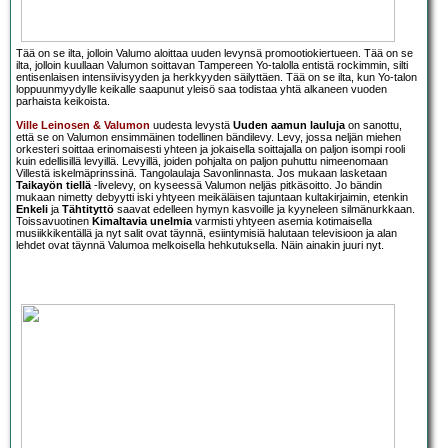
Tää on se ilta, jolloin Valumo aloittaa uuden levynsä promootiokiertueen. Tää on se
ilta, jolloin kuullaan Valumon soittavan Tampereen Yo-talolla entistä rockimmin, silti
entisenlaisen intensiivisyyden ja herkkyyden säilyttäen. Tää on se ilta, kun Yo-talon
loppuunmyydylle keikalle saapunut yleisö saa todistaa yhtä alkaneen vuoden
parhaista keikoista.
Ville Leinosen & Valumon
uudesta levystä
Uuden aamun lauluja
on sanottu,
että se on Valumon ensimmäinen todellinen bändilevy. Levy, jossa neljän miehen
orkesteri soittaa erinomaisesti yhteen ja jokaisella soittajalla on paljon isompi rooli
kuin edellisillä levyillä. Levyillä, joiden pohjalta on paljon puhuttu nimeenomaan
Villestä iskelmäprinssinä. Tangolaulaja Savonlinnasta. Jos mukaan lasketaan
Taikayön tiellä
-livelevy, on kyseessä Valumon neljäs pitkäsoitto. Jo bändin
mukaan nimetty debyytti iski yhtyeen meikäläisen tajuntaan kultakirjaimin, etenkin
Enkeli
ja
Tähtityttö
saavat edelleen hymyn kasvoille ja kyyneleen silmänurkkaan.
Toissavuotinen
Kimaltavia unelmia
varmisti yhtyeen asemia kotimaisella
musiikkikentällä ja nyt salit ovat täynnä, esiintymisiä halutaan televisioon ja alan
lehdet ovat täynnä Valumoa melkoisella hehkutuksella. Näin ainakin juuri nyt.