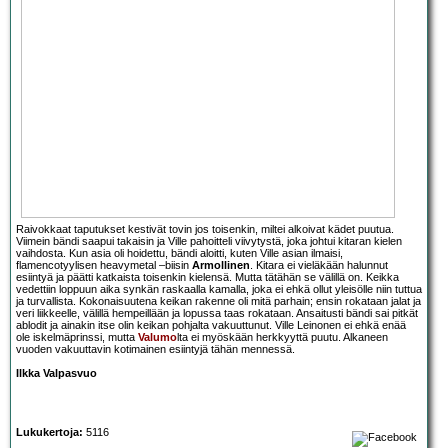
Raivokkaat taputukset kestivät tovin jos toisenkin, miltei alkoivat kädet puutua.
Viimein bändi saapui takaisin ja Ville pahoitteli viivytystä, joka johtui kitaran kielen
vaihdosta. Kun asia oli hoidettu, bändi aloitti, kuten Ville asian ilmaisi,
flamencotyylisen heavymetal –biisin
Armollinen
. Kitara ei vieläkään halunnut
esiintyä ja päätti katkaista toisenkin kielensä. Mutta tätähän se välillä on. Keikka
vedettiin loppuun aika synkän raskaalla kamalla, joka ei ehkä ollut yleisölle niin tuttua
ja turvallista. Kokonaisuutena keikan rakenne oli mitä parhain; ensin rokataan jalat ja
veri liikkeelle, välillä hempeillään ja lopussa taas rokataan. Ansaitusti bändi sai pitkät
ablodit ja ainakin itse olin keikan pohjalta vakuuttunut. Ville Leinonen ei ehkä enää
ole iskelmäprinssi, mutta
Valumo
lta ei myöskään herkkyyttä puutu. Alkaneen
vuoden vakuuttavin kotimainen esiintyjä tähän mennessä.
Ilkka Valpasvuo
Lukukertoja:
5116