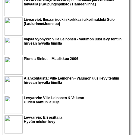
taivaalla [Kaupunginpuisto / Hämeenlinna]
Livearviot:
Ilosaarirock
in korkkasi ulkoilmaklubi Sulo
[Laulurinne/Joensuu]
Vapaa vyöhyke:
Ville Leinonen
-
Valumo
n uusi levy tehtiin
hirveän hyvällä tiimillä
Pienet:
Sinkut – Maaliskuu 2006
Ajankohtaista:
Ville Leinonen
-
Valumo
n uusi levy tehtiin
hirveän hyvällä tiimillä
Levyarvio: Ville Leinonen & Valumo
Uuden aamun lauluja
Levyarvio: Eri esittäjiä
Hyvän mielen levy