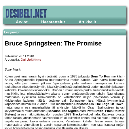
Arviot
Haastattelut
Artikkelit
Levyarvio
Bruce Springsteen: The Promise
Julkaistu: 26.11.2010
Arvostelija:
Jari Jokirinne
Sony Music
Kuten useimmat varsin hyvin tietävät, vuonna 1975 julkaistu
Born To Run
merkitsi
Bruce Springsteenille lopullista murtautumista rockin aateliin. Vain harva kuitenkaan
tietää, että pian tämän jälkeen Springsteen joutui entisen managerinsa kanssa
tuskalliseen oikeudenkäyntiin, joka käytännössä esti mieheltä uuden musiikin julkaisun
kahdeksi kokonaiseksi vuodeksi. Brucen turhautuminen purkautui luonnollisella tavalla
musiikkiin, jota oikeuskäsittelyn aikana syntyi ennätysmäiseen tahtiin. Nauhoitettua
materiaalia kyseiseltä aikakaudelta on vähintäänkin neljän pitkäsoiton verran ja
kirjoitettujen laulujen määrän tietänee vain Springsteen itse. Näistä kymmenistä
kappaleista muovautui vuoden 1978 mestarillinen
Darkness On The Edge Of Town
,
mutta suurin osa materiaalista jäi arkistojen kätköihin. Osan Springsteen tarjosi
levytettäväksi muille artisteille (
Because The Night
in esitti
Patti Smith
,
Fire
n
Pointer
Sisters
) ja osa näki päivänvalon vuoden 1999
Tracks
-kokoelmalla. Kattavaa otosta
tähän fanien janoitsemaan ”aarrearkkuun” ei kuitenkin ennen tätä ole suotu, mutta nyt
tarjolla on peräti kaksi erilaista versiota. Perinteinen kahden levyn versio tarjoaa
materiaalista yhtenäisen ja varsin napakan kokonaisuuden, kun taas kattava neljän
levyn boksi tyhjentää pesän kaikista jossitteluista lopullisesti.