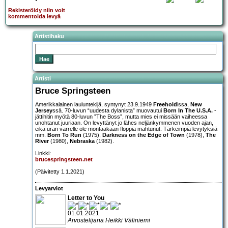
Rekisteröidy niin voit
kommentoida levyä
Artistihaku
Artisti
Bruce Springsteen
Amerikkalainen lauluntekijä, syntynyt 23.9.1949
Freehold
issa,
New
Jersey
ssä. 70-luvun “uudesta dylanista” muovautui
Born In The U.S.A.
-
jättihitin myötä 80-luvun ”The Boss”, mutta mies ei missään vaiheessa
unohtanut juuriaan. On levyttänyt jo lähes neljänkymmenen vuoden ajan,
eikä uran varrelle ole montaakaan floppia mahtunut. Tärkeimpiä levytyksiä
mm.
Born To Run
(1975),
Darkness on the Edge of Town
(1978),
The
River
(1980),
Nebraska
(1982).
Linkki:
brucespringsteen.net
(Päivitetty 1.1.2021)
Levyarviot
Letter to You
01.01.2021
Arvostelijana Heikki Väliniemi