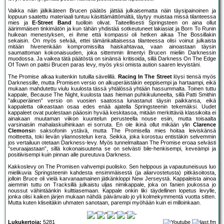
Vaikka näin jälkikäteen Brucen päätös jättää julkaisematta näin täysipainoinen ja
loppuun saatettu materiaali tuntuu käsittämättömältä, täytyy muistaa missä tilanteessa
mies ja
E-Street Band
tuolloin olivat. Taiteellisesti Springsteen on aina ollut
äärimmäisen tinkimätön ja kun tähän yhdistää sotkeutuneet lakiasiat ja Born To Runin
huikean menestyksen, ei ihme että kompassi oli hetken aikaa The Bossillakin
sekaisin. On myös selvää, ettei tämänkaltaisessa tilanteessa olisi voinut julkaista
mitään hivenenkään kompromissilta haiskahtavaa, vaan ainoastaan täysin
saumattoman kokonaisuuden, joka sittemmin ilmentyi Brucen mieliin Darknessin
muodossa. Ja vaikea tätä päätöstä on sinänsä kritisoida, sillä Darkness On The Edge
Of Town on paitsi Brucen paras levy, myös yksi omista aution saaren levyistäni.
The Promise alkaa kuitenkin tutuilla sävelillä.
Racing In The Street
löysi tiensä myös
Darknessille, mutta Promisen versio on alkuperäistäkin eeppisempi ja hartaampi, eikä
mukaan mahdutettu viulu kuulosta tässä yhtälössä yhtään hassummalta. Toinen tuttu
kappale, Because The Night, kuulosta taas hieman puhkikuluneelta, sillä Patti Smithin
”alkuperäinen” versio on vuosien saatossa lunastanut täysin paikkansa, eikä
kappaletta oikeastaan osaa edes enää ajatella Springsteenin tekemäksi. Uudet
kappaleet ovat puolestaan pääosin hyvää keskitasoa, mitään merkittäviä klassikoita ei
ainakaan muutaman viikon kuuntelun perusteella nouse esiin, mutta toisaalta
varsinaisiin mahalaskuihinkaan ei sorruta. En ole ikinä ollut mikään ylin
Clarence
Clemons
in saksofonin ystävä, mutta The Promisella mies hoitaa leiviskänsä
moitteetta, toki lievän yliannostelun kera. Seikka, joka korostuu entistäkin selvemmin
jos vertailuun otetaan Darkness-levy. Myös tunnelmaltaan The Promise eroaa selvästi
”seuraajastaan”, sillä kokonaisuutena se on selvästi bile-henkisempi, keveämpi ja
positiivisempi kuin pinnan alle pureutuva Darkness.
Kakkoslevy on The Promisen vahvempi puolisko. Sen helppous ja vapautuneisuus luo
mielikuvia Springsteenin kahdesta ensimmäisestä (ja aliarvostetusta) pitkäsoitosta,
jolloin Bruce oli vielä karvanaamainen jätkänkloppi New Jerseystä. Kappaleista ainoa
aiemmin tuttu on Tracksillä julkaistu uljas nimikappale, joka on fanien joukossa jo
noussut vähintäänkin kulttiasemaan. Kappale onkin liki täydellinen lopetus levylle,
jonka olisi kaiken järjen mukaan nähdä päivänvalo jo yli kolmekymmentä vuotta sitten.
Mutta kuten kliseitäkin uhmaten sanotaan, parempi myöhään kuin ei milloinkaan.
Lukukertoja:
5281