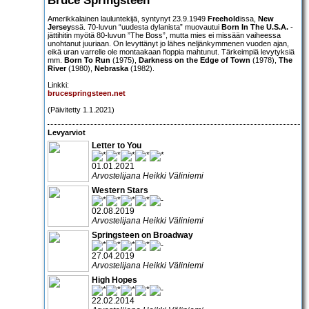
Amerikkalainen lauluntekijä, syntynyt 23.9.1949
Freehold
issa,
New
Jersey
ssä. 70-luvun “uudesta dylanista” muovautui
Born In The U.S.A.
-
jättihitin myötä 80-luvun ”The Boss”, mutta mies ei missään vaiheessa
unohtanut juuriaan. On levyttänyt jo lähes neljänkymmenen vuoden ajan,
eikä uran varrelle ole montaakaan floppia mahtunut. Tärkeimpiä levytyksiä
mm.
Born To Run
(1975),
Darkness on the Edge of Town
(1978),
The
River
(1980),
Nebraska
(1982).
Linkki:
brucespringsteen.net
(Päivitetty 1.1.2021)
Levyarviot
Letter to You
01.01.2021
Arvostelijana Heikki Väliniemi
Western Stars
02.08.2019
Arvostelijana Heikki Väliniemi
Springsteen on Broadway
27.04.2019
Arvostelijana Heikki Väliniemi
High Hopes
22.02.2014