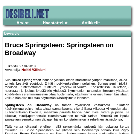
Arviot
Haastattelut
Artikkelit
Levyarvio
Bruce Springsteen: Springsteen on
Broadway
Julkaistu: 27.04.2019
Arvostelija:
Heikki Väliniemi
Kun
Bruce Springsteen
nousee yleisön eteen stadioneilla ympäri maailmaa, alkaa
tunteja kestävä egotrippi. Erittäin poikkeuksellinen sellainen. Springsteenin tripillä
toisilleen tuntemattomat tuntevat yhteenkuuluvuutta. Konserteissa lauletaan,
nauretaan ja joskus itketäänkin yhdessä. Kymmenien tuhansien ihmisten yhteisten
kotibileiden seremoniamestari pitää huolen siitä, että homma ei luisu hänen käsistään,
vaikka hän alati muuttaa näytelmän käsikirjoitusta lennosta.
Springsteen on Broadway
on tämän täydellinen vastakohta. Etukäteen
käsikirjoitettu esitys, joka toistui samanlaisena viitenä iltana viikossa yli vuoden ajan.
Ei teatterilaivan kokoista, maailman parasta bändiä. Vain mies, kitara ja piano. Ja
lukuisat, taiteilijapersoonalle ruumiinavauksen tekevät tarinat. Yhteistä on lopulta
ainoastaan seurakunnan ylipappi, hänen konstailematon ja rehellinen läsnäolonsa.
Tällä kertaa oikeasti rehellinen, sillä seitsemänkymppisenä hän uskaltaa kertoa
totuuden. Ei Bruce Springsteen ole yhtään sen todellisempi hahmo kuin Ziggy
Stardust. Bruce Springsteen on Bruce Springsteenin luoma kuvitteellinen hahmo