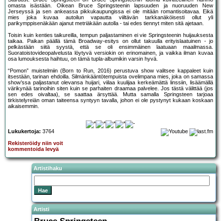
omasta isästään. Oikean Bruce Springsteenin lapsuuden ja nuoruuden New
Jerseyssä ja sen ankeassa pikkukaupungissa ei ole mitään romantisoitavaa. Eikä
mies joka kuvaa autoilun vapautta viiltävän tarkkanäköisesti ollut yli
parikymppisenäkään ajanut metriäkään autolla - tai edes tiennyt miten sitä ajetaan.
Toisin kuin kenties taikureilla, tempun paljastaminen ei vie Springsteenin huijauksesta
taikaa. Paikan päällä tämä Broadway-esitys on ollut takuulla erityislaatuinen - jo
pelkästään siitä syystä, että se oli ensimmäinen laatuaan maailmassa.
Suoratoistovideopalvelusta löytyvä versiokin on erinomainen, ja vaikka ilman kuvaa
osa lumouksesta haihtuu, on tämä tupla-albumikin varsin hyvä.
“Pomon” muistelmiin (Born to Run, 2016) perustuva show valitsee kappaleet kuin
itsestään, tarinan ehdoilla. Silmänkääntötempuista ovelimpana mies, joka on samassa
show’ssa paljastanut olevansa huijari, viilaa kuulijaa kerkeämättä linssiin, lisäämällä
värikynää tarinoihin siten kuin se parhaiten draamaa palvelee. Jos tästä välittää (jos
sen edes oivaltaa), se saattaa ärsyttää. Mutta samalla Springsteen tarjoaa
tirkistelyreiän oman taiteensa syntyyn tavalla, johon ei ole pystynyt kukaan koskaan
aikaisemmin.
Lukukertoja:
3764
Rekisteröidy niin voit
kommentoida levyä
Artistihaku
Artisti
Bruce Springsteen