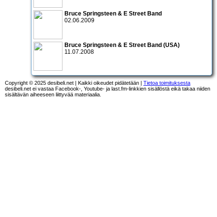
Bruce Springsteen & E Street Band
02.06.2009
Bruce Springsteen & E Street Band
(USA)
11.07.2008
Copyright © 2025 desibeli.net | Kaikki oikeudet pidätetään |
Tietoa toimituksesta
desibeli.net ei vastaa Facebook-, Youtube- ja last.fm-linkkien sisällöstä eikä takaa niiden
sisältävän aiheeseen liittyvää materiaalia.