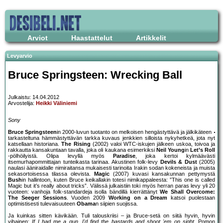
Arviot
Haastattelut
Artikkelit
Levyarvio
Bruce Springsteen: Wrecking Ball
Julkaistu: 14.04.2012
Arvostelija:
Heikki Väliniemi
Sony
Bruce Springsteen
in 2000-luvun tuotanto on melkoisen hengästyttävä ja jälkikäteen
tarkasteltuna hämmästyttävän tarkka kuvaus jenkkien silloista nykyhetkeä, jota nyt
katsellaan historiana.
The Rising
(2002) valoi WTC-iskujen jälkeen uskoa, toivoa ja
rakkautta kansakuntaan tavalla, joka oli kaukana esimerkiksi
Neil Young
in
Let’s Roll
-pölhöilyistä. Olipa levyllä myös
Paradise
, joka kertoi kylmäävästi
itsemurhapommittajan tunteikasta tarinaa. Akustinen folk-levy
Devils & Dust
(2005)
naulasi ääniraidalle nimiraitansa mukaisesti tarinoita Irakin sodan kokeneista ja muista
sekasortoisessa tilassa olevista.
Magic
(2007) kuvasi kansakunnan pettymystä
Bush
in hallintoon, kuten Bruce keikallakin totesi nimikappaleesta: ”This one is called
Magic but it’s really about tricks”. Välissä julkaistiin toki myös herran paras levy yli 20
vuoteen: vanhoja folk-standardeja isolla bändillä kierrättänyt
We Shall Overcome:
The Seeger Sessions
. Vuoden 2009
Working on a Dream
katsoi puolestaan
optimistisesti tulevaisuuteen
Obama
n siipien suojissa.
Ja kuinkas sitten kävikään. Tuli talouskriisi – ja Bruce-setä on siitä hyvin, hyvin
vihainen:
If I had me a gun, I'd find the bastards and shoot 'em on sight
. Pomon