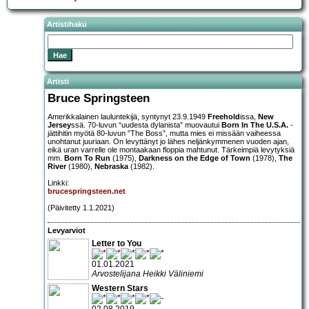
Artistihaku
Artisti
Bruce Springsteen
Amerikkalainen lauluntekijä, syntynyt 23.9.1949
Freehold
issa,
New
Jersey
ssä. 70-luvun “uudesta dylanista” muovautui
Born In The U.S.A.
-
jättihitin myötä 80-luvun ”The Boss”, mutta mies ei missään vaiheessa
unohtanut juuriaan. On levyttänyt jo lähes neljänkymmenen vuoden ajan,
eikä uran varrelle ole montaakaan floppia mahtunut. Tärkeimpiä levytyksiä
mm.
Born To Run
(1975),
Darkness on the Edge of Town
(1978),
The
River
(1980),
Nebraska
(1982).
Linkki:
brucespringsteen.net
(Päivitetty 1.1.2021)
Levyarviot
Letter to You
01.01.2021
Arvostelijana Heikki Väliniemi
Western Stars
02.08.2019