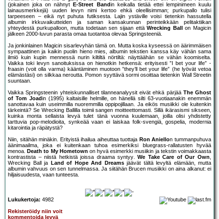
(jokainen joka on nähnyt
E-Street Band
in keikalla tietää ettei lempinimeen kuulu
lainausmerkkejä) uuden levyn nimi kertoo ehkä oleellisimman; purkupallo tulisi
tarpeeseen – eikä nyt puhuta futiksesta. Lajin ystäville voisi tietenkin hassutella
albumin irkkuvaikutteiden ja saman kansakunnan perinteikkään pelitaktiikan
yhteydestä purkupalloon, mutta todetaan sen sijaan että
Wrecking Ball
on Magicin
jälkeen 2000-luvun parasta omaa tuotantoa olevaa Springsteeniä.
Ja jonkinlainen Magicin sisarlevyhän tämä on. Mutta koska kyseessä on äärimmäisen
sympaattinen ja kaikin puolin hieno mies, albumin tekstien kanssa käy vähän sama
ilmiö kuin kupin mennessä nurin kiltiltä nörtiltä: näyttäähän se vähän koomiselta.
Vaikka toki levyn sanoituksissa on hienotkin hetkensä: erityisesti ”I bet your life” -
fraasin (voit olla varma) kääntäminen muotoon ”they’ll bet your life” (he lyövät vetoa
elämästäsi) on silkkaa neroutta. Pomon syyttävä sormi osoittaa tietenkin Wall Streetin
suuntaan.
Vaikka Springsteenin yhteiskunnalliset tilanneanalyysit eivät ehkä pärjää
The Ghost
of Tom Joad
in (1995) kaltaisille helmille, on hänellä silti 63-vuotiaanakin enemmän
sanottavaa kuin useimmilla nuoremmilla oppipojillaan. Ja eikös musiikki ole kuitenkin
tärkeintä? Se Wrecking Ballilla toimii sangen moitteettomasti. Sillä ikärasismi sikseen,
kuinka monta sellaista levyä tulet tänä vuonna kuulemaan, joilla olisi yhdistetty
tarttuvia pop-melodioita, synkeää vaan ei laiskaa folk-svengiä, gospelia, modernia
kitarointia ja räpätystä?
Niin, sitähän minäkin. Erityistä ihailua aiheuttaa tuottaja
Ron Aniello
n tummanpuhuva
äänimaailma, joka ei kuitenkaan tuhoa esimerkiksi bluegrass-rallatusten hyvää
menoa.
Death to My Hometown
on hyvä esimerkki musiikin ja tekstin voimakkaasta
kontrastista – niistä hetkistä joissa draama syntyy.
We Take Care of Our Own
,
Wrecking Ball ja
Land of Hope And Dreams
jäävät tältä levyltä elämään, mutta
albumin vahvuus on sen tunnelmassa. Ja siitähän Brucen musiikki on aina alkanut: ei
hiljaisuudesta, vaan tunteesta.
Lukukertoja:
4982
Rekisteröidy niin voit
kommentoida levyä