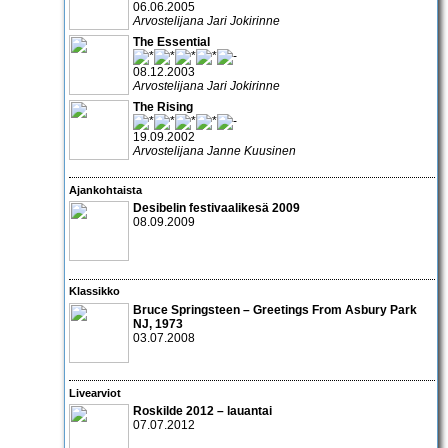
06.06.2005
Arvostelijana Jari Jokirinne
The Essential
08.12.2003
Arvostelijana Jari Jokirinne
The Rising
19.09.2002
Arvostelijana Janne Kuusinen
Ajankohtaista
Desibelin festivaalikesä 2009
08.09.2009
Klassikko
Bruce Springsteen – Greetings From Asbury Park
NJ
, 1973
03.07.2008
Livearviot
Roskilde 2012 – lauantai
07.07.2012