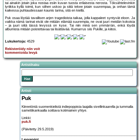
tai ainakin jotain joka nostaa esiin kuvan tuosta erilaisesta nerosta. Töksähtelevinkin
lyriikka kyllä toimii, kun siihen uskoo ja siitä tekee jotain suurempaa, ja onhan tämä
kaikessa puhtaudessaan kaunis tarina, sitä en kiellä.
Puk osaa löytää tavallisen arjen tragedioista taikaa, jolla kappaleet syntyvät eloon. Ja
vaikka nämä tarinat eivät ole mitään elämää suurempia, ne ovat juuri meidän kokoisia
– ja juuri siitä tässä levyssä on kyse. Tai niin minä sen ymmärrän, enkä löydä
albumista mitään poistettavaa tai lisättävää. Kumarrus siis Pukille, ja kiitos.
Lukukertoja:
4529
Rekisteröidy niin voit
kommentoida levyä
Artistihaku
Artisti
Puk
Kiireetöntä suomenkielistä indiepoppista laajalla sivellinkaarella ja tummalla
samettikankaalla soittava kotimainen yhtye.
Linkki:
puk.fi
(Päivitetty 29.5.2019)
Levyarviot