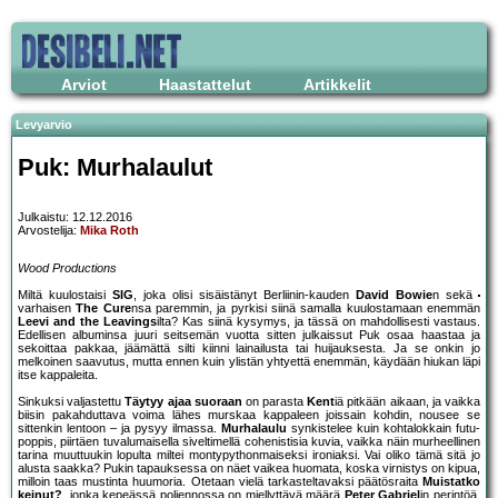
Arviot
Haastattelut
Artikkelit
Levyarvio
Puk: Murhalaulut
Julkaistu: 12.12.2016
Arvostelija:
Mika Roth
Wood Productions
Miltä kuulostaisi
SIG
, joka olisi sisäistänyt Berliinin-kauden
David Bowie
n sekä
varhaisen
The Cure
nsa paremmin, ja pyrkisi siinä samalla kuulostamaan enemmän
Leevi and the Leavings
ilta? Kas siinä kysymys, ja tässä on mahdollisesti vastaus.
Edellisen albuminsa juuri seitsemän vuotta sitten julkaissut Puk osaa haastaa ja
sekoittaa pakkaa, jäämättä silti kiinni lainailusta tai huijauksesta. Ja se onkin jo
melkoinen saavutus, mutta ennen kuin ylistän yhtyettä enemmän, käydään hiukan läpi
itse kappaleita.
Sinkuksi valjastettu
Täytyy ajaa suoraan
on parasta
Kent
iä pitkään aikaan, ja vaikka
biisin pakahduttava voima lähes murskaa kappaleen joissain kohdin, nousee se
sittenkin lentoon – ja pysyy ilmassa.
Murhalaulu
synkistelee kuin kohtalokkain futu-
poppis, piirtäen tuvalumaisella siveltimellä cohenistisia kuvia, vaikka näin murheellinen
tarina muuttuukin lopulta miltei montypythonmaiseksi ironiaksi. Vai oliko tämä sitä jo
alusta saakka? Pukin tapauksessa on näet vaikea huomata, koska virnistys on kipua,
milloin taas mustinta huumoria. Otetaan vielä tarkasteltavaksi päätösraita
Muistatko
keinut?
, jonka kepeässä poljennossa on miellyttävä määrä
Peter Gabriel
in perintöä,