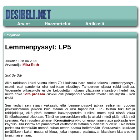
Arviot
Haastattelut
Artikkelit
Levyarvio
Lemmenpyssyt: LP5
Julkaistu: 28.04.2025
Arvostelija:
Mika Roth
Soit Se Silti
Aika tarkkaan kaksi vuotta sitten 70-lukulaista hard rockia takova Lemmenpyssyt
osoitti, ettei pandemia ollut suinkaan nitistänyt Tampereen uljasta rokkimasiinaa.
Viidennelle pitkäsoitolle ei ole kelpuutettu mukaan yllättävää yhteistyön hedelmää,
mutta ehkä
Sata prossaa
-sinkku olisi pompannut väärällä tavalla ulos linjasta – ken
tietää.
Sen tiedän sen sijaan vakaasti, että Lemmenpyssyt jatkaa seitsemän vuoden
pitkäsoittotauon jälkeen kuin mitään ei olisi tapahtunut. LP5 toistaa toki tuttuja
rokkijekkuja, eikä pistä isommin kaavapapereita uusiksi, mutta eipä niissä vikaa
lähtökohtaisesti ollutkaan. Tämä on perusrokkenrollia ja ainakin minä pidän siitä sinä
itsenään. Parin vuoden takainen
Kerosiinii
-sinkku on erinomainen tapa potkaista levy
käyntiin, sillä kierrokset pamahtavat välittömästi mittarin punaiselle puolelle. Eikä hellää
puristusta tietenkään mennä tiukan otteen saatua hellittämään. Seuraavaksi kuullaan
peräjälkeen kaksi muuta sinkkua, jotka nopeasti paaluttavat klassisen kitararockin
tornit maisemaan.