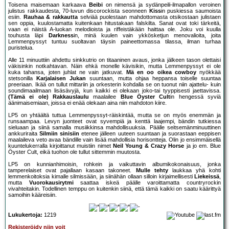
Toisena maisemaan karkaava
Beibi
on nimensä ja sydänpeili-ilmapallon veroinen
julistus rakkaudesta, 70-luvun discorockista seonneen
Kiss
in puskiessa saumoista
esiin.
Rauhaa & rakkautta
selviää puolestaan mahdottomasta otsikostaan julistaen
sen oppia, kuulostamatta kuitenkaan hitustakaan falskilta. Sanat ovat toki tärkeitä,
vaan ei näistä A-luokan melodioista ja riffeistäkään haittaa ole. Joku voi kuulla
touhusta läpi
Darkness
in, minä kuulen vain ykkösketjun menovalioita, joita
Lemmenpyssyt tuntuu suoltavan täysin paineettomassa tilassa, ilman turhaa
puristelua.
Alle 11 minuuttiin ahdettu sinkkutrio on titaaninen avaus, jonka jälkeen tason olettaisi
väkisinkin notkahtavan. Näin ehkä monelle kävisikin, mutta Lemmenpyssyt ei ole
kuka tahansa, joten juhlat ne vain jatkuvat.
Mä en oo oikea cowboy
nyökkää
stetsonilla
Karjalaisen Jukan
suuntaan, mutta ohjaa heppansa toiselle suuntaa
preeriaan. Ikää on tullut mittariin ja orkesterin kohdalla se on tuonut niin ajattelu- kuin
soundimaailmaan lisäsävyjä, kun kaikki ei olekaan joko-tai tyyppisesti jaettavissa.
(Tämä ei ole) Rakkauslaulu
maalailee
Blue Öyster Cult
in hengessä syviä
äänimaisemiaan, joissa ei enää olekaan aina niin mahdoton kiire.
LP5 on yhtäältä tuttua Lemmenpyssyt-räiskintää, mutta se on myös enemmän ja
runsaampaa. Levyn juonteet ovat syvempiä ja kenttä laajempi, bändin tutkiessa
sieluaan ja siinä samalla musiikkinsa mahdollisuuksia. Päälle seitsemänminuuttinen
ankkuriraita
Silmiin sinisiin
etenee jälleen uuteen suuntaan ja suorastaan eeppisen
maalaileva veto avaa bändille vain lisää mahdollisia horisontteja. Olin jo ensimmäisellä
kuuntelukerralla kirjoittanut muistiin nimet
Neil Young & Crazy Horse
ja jo em. Blue
Öyster Cult, eikä tuohon ole tullut sittemmin muutosta.
LP5 on kunnianhimoisin, rohkein ja vaikuttavin albumikokonaisuus, jonka
tamperelaiset ovat pajallaan kasaan takoneet.
Mulle tehty
laukkaa yhä kohti
lemmenkoitoksia kimalle silmissään, ja siinähän ollaan silloin kirjaimellisesti
Liekeissä
,
mutta
Vuorokausirytmi
saattaa iskeä päälle varoittamatta countryrockin
vivahteitakin. Todellinen temppu on kuitenkin siinä, että tämä kaikki on saatu käärittyä
samoihin kääreisiin.
Lukukertoja:
1219
Rekisteröidy niin voit