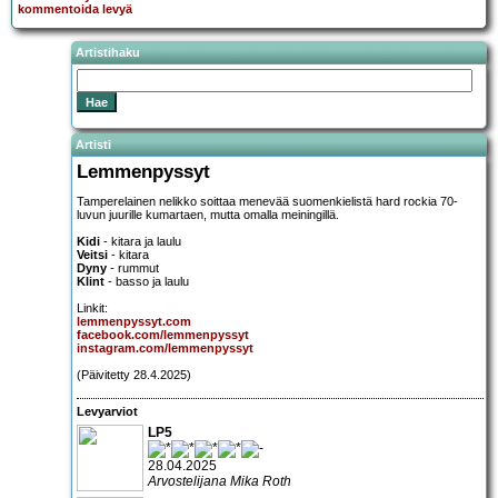
kommentoida levyä
Artistihaku
Artisti
Lemmenpyssyt
Tamperelainen nelikko soittaa menevää suomenkielistä hard rockia 70-
luvun juurille kumartaen, mutta omalla meiningillä.
Kidi
- kitara ja laulu
Veitsi
- kitara
Dyny
- rummut
Klint
- basso ja laulu
Linkit:
lemmenpyssyt.com
facebook.com/lemmenpyssyt
instagram.com/lemmenpyssyt
(Päivitetty 28.4.2025)
Levyarviot
LP5
28.04.2025
Arvostelijana Mika Roth