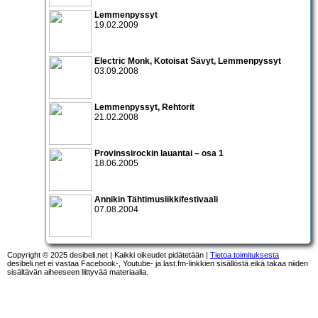
Lemmenpyssyt
19.02.2009
Electric Monk
,
Kotoisat Sävyt
,
Lemmenpyssyt
03.09.2008
Lemmenpyssyt
,
Rehtorit
21.02.2008
Provinssirockin lauantai – osa 1
18.06.2005
Annikin Tähtimusiikkifestivaali
07.08.2004
Copyright © 2025 desibeli.net | Kaikki oikeudet pidätetään |
Tietoa toimituksesta
desibeli.net ei vastaa Facebook-, Youtube- ja last.fm-linkkien sisällöstä eikä takaa niiden
sisältävän aiheeseen liittyvää materiaalia.