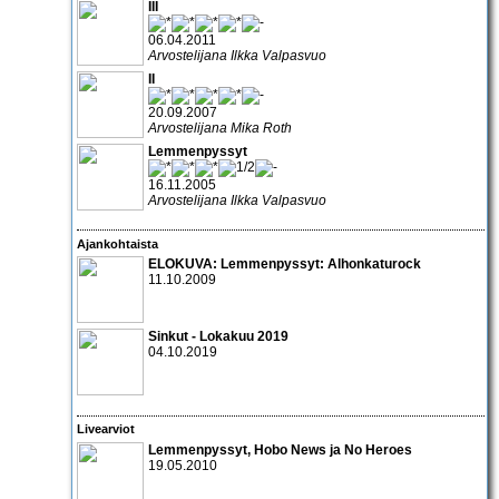
III
06.04.2011
Arvostelijana Ilkka Valpasvuo
II
20.09.2007
Arvostelijana Mika Roth
Lemmenpyssyt
16.11.2005
Arvostelijana Ilkka Valpasvuo
Ajankohtaista
ELOKUVA:
Lemmenpyssyt: Alhonkaturock
11.10.2009
Sinkut - Lokakuu 2019
04.10.2019
Livearviot
Lemmenpyssyt
,
Hobo News
ja
No Heroes
19.05.2010