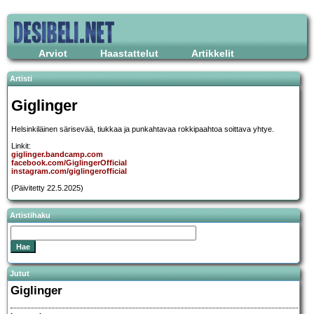
Arviot
Haastattelut
Artikkelit
Artisti
Giglinger
Helsinkiläinen särisevää, tiukkaa ja punkahtavaa rokkipaahtoa soittava yhtye.
Linkit:
giglinger.bandcamp.com
facebook.com/GiglingerOfficial
instagram.com/giglingerofficial
(Päivitetty 22.5.2025)
Artistihaku
Jutut
Giglinger