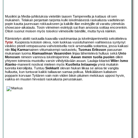
Musiikki ja Media-juhlistuksia vietettiin taasen Tampereella ja kattaus oli sen
mukainen. Telakan perjantain tarjonta kulki iskelmäisestä raskailusta vaeltelevan
popin kautta juurevaan rokkaukseen ja kaikille illan esiintyjille oli varattu ytimekäs
showcase-aikataulu. Tosin viimeinen esiintyjä sai ihan ansiosta soittaa encorenkin.
Olisin suonut moisen myös toiseksi viimeiselle bändille, mutta hyvä näinkin.
Rämistelyn aloitti raskaalla kaavalla vaskimaniaa ja iskelmäperinnettä sekoitteleva
Tytär
. Kuopiosta kotoisin oleva, noin luokkaa vuosituhannen vaihteessa syntynyt
viisikko pisteli vetopasuuna-vahvisteisella rock-arsenaalilla soitantoa, jossa kaikasi
niin
Maj Karma
mainen vittumaisempi raskastelu,
Tuomas Eriksson
pasuunan
mukanaan tuoma
Alamaailman Vasaroiden
linjaa lähentelevä hulluus sekä
Unto
Monosen
nimeen vannova iskelmäperinne.
Aavan meren tuolla puolen
olikin
yhtyeen toimesta muotoiltu varsin viihdyttävään asuun. Laulaja-kitaristi
Wile
n
Ismo
Alanko
-maneerit nostivat mieleen myös
Kuolleita Intiaaneja
ynnä muitakin
tuoreita kieroilijoita. Tuntuu
Siekkarit
olevan hiukan liikaa se ainoa tie vangita
hulluutta, kun tuntuvat kaikki tallaavan samaa polkua. Meikäläisen kaltaisen
popparin korvaan Tyttären vain noin viiden biisin pituinen melskaus upposi hyvin,
vaikka en muuten hirveästi raskailusta perustakaan.