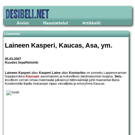
Arviot
Haastattelut
Artikkelit
Livearviot
Laineen Kasperi, Kaucas, Asa
, ym.
05.03.2007
Kuudes linja/Helsinki
Laineen Kasperi
alias
Kasperi Laine
alias
Kontackto
on tunnettu Lappeenrannan
hoppiporukka
Kaucaan
aavemaisten ja kokeellisen äänimaiseman luojana.
Seis.
-
levyllisen verran omaa materiaalia julkaissut biitinvääntäjä juhli maanantai-iltana
Kuudennella linjalla mukanaan nippu vierailijoita ja emoryhmä Kaucas.