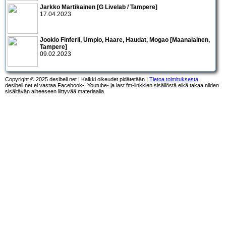
Jarkko Martikainen [G Livelab / Tampere]
17.04.2023
Jooklo Finferli, Umpio, Haare, Haudat, Mogao [Maanalainen,
Tampere]
09.02.2023
Copyright © 2025 desibeli.net | Kaikki oikeudet pidätetään |
Tietoa toimituksesta
desibeli.net ei vastaa Facebook-, Youtube- ja last.fm-linkkien sisällöstä eikä takaa niiden
sisältävän aiheeseen liittyvää materiaalia.