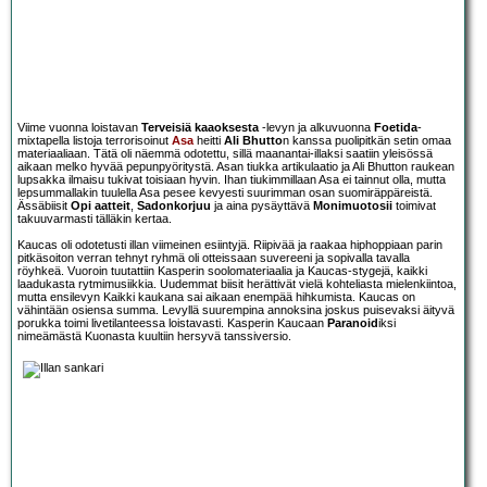
Viime vuonna loistavan
Terveisiä kaaoksesta
-levyn ja alkuvuonna
Foetida
-
mixtapella listoja terrorisoinut
Asa
heitti
Ali Bhutto
n kanssa puolipitkän setin omaa
materiaaliaan. Tätä oli näemmä odotettu, sillä maanantai-illaksi saatiin yleisössä
aikaan melko hyvää pepunpyöritystä. Asan tiukka artikulaatio ja Ali Bhutton raukean
lupsakka ilmaisu tukivat toisiaan hyvin. Ihan tiukimmillaan Asa ei tainnut olla, mutta
lepsummallakin tuulella Asa pesee kevyesti suurimman osan suomiräppäreistä.
Ässäbiisit
Opi aatteit
,
Sadonkorjuu
ja aina pysäyttävä
Monimuotosii
toimivat
takuuvarmasti tälläkin kertaa.
Kaucas oli odotetusti illan viimeinen esiintyjä. Riipivää ja raakaa hiphoppiaan parin
pitkäsoiton verran tehnyt ryhmä oli otteissaan suvereeni ja sopivalla tavalla
röyhkeä. Vuoroin tuutattiin Kasperin soolomateriaalia ja Kaucas-stygejä, kaikki
laadukasta rytmimusiikkia. Uudemmat biisit herättivät vielä kohteliasta mielenkiintoa,
mutta ensilevyn Kaikki kaukana sai aikaan enempää hihkumista. Kaucas on
vähintään osiensa summa. Levyllä suurempina annoksina joskus puisevaksi äityvä
porukka toimi livetilanteessa loistavasti. Kasperin Kaucaan
Paranoid
iksi
nimeämästä Kuonasta kuultiin hersyvä tanssiversio.