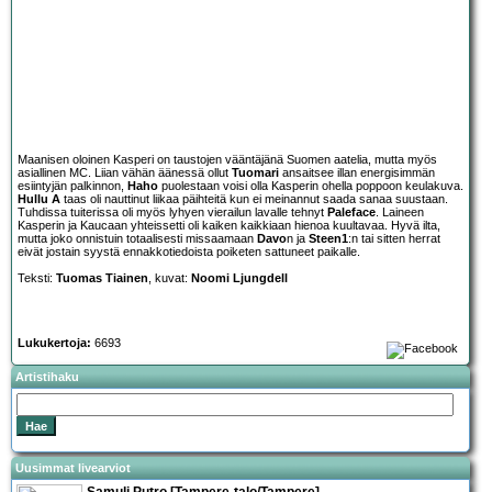
Maanisen oloinen Kasperi on taustojen vääntäjänä Suomen aatelia, mutta myös
asiallinen MC. Liian vähän äänessä ollut
Tuomari
ansaitsee illan energisimmän
esiintyjän palkinnon,
Haho
puolestaan voisi olla Kasperin ohella poppoon keulakuva.
Hullu A
taas oli nauttinut liikaa päihteitä kun ei meinannut saada sanaa suustaan.
Tuhdissa tuiterissa oli myös lyhyen vierailun lavalle tehnyt
Paleface
. Laineen
Kasperin ja Kaucaan yhteissetti oli kaiken kaikkiaan hienoa kuultavaa. Hyvä ilta,
mutta joko onnistuin totaalisesti missaamaan
Davo
n ja
Steen1
:n tai sitten herrat
eivät jostain syystä ennakkotiedoista poiketen sattuneet paikalle.
Teksti:
Tuomas Tiainen
, kuvat:
Noomi Ljungdell
Lukukertoja:
6693
Artistihaku
Uusimmat livearviot
Samuli Putro [Tampere-talo/Tampere]