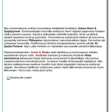
Illan ensimmäisenä esiintyi monenlaisia mielipiteitä herättänyt
Julma-Henri &
Syrjäytyneet
. Kommandopipo kasvoilla esiintynyt Henri räppäsi papereista luntaten
melko juosten kustusti. Hauska artikulaatio miehellä kuitenkin, ärrät surahtivat
ainakin tarpeeksi isosti ja pyöreästi. Tovereidensa esityksistä mieleen jäi kasvonsa
punaisella tuhrineen
Pikkupiru
n äärimmäisen naisvihamielinen läppä. Kai tuohon piti
suhtautua huumorilla. Huhtikuussa Henkka kumppaneineen puskee pihalle
Al-
Qaida Finland
-lätyn, jolla meininki on näytteiden perusteella selvästi hallitumpaa.
Ratamestarikaksikko
Jontti & Shaka
heitti taitoihinsa ja karismaansa nähden
naurettavan lyhyen setin. Vastikään karhean ja kulutusta kestävän
Rata-
äänitteensä
julkaisseet heput tarinoivat suvereenisti kotikulmillaan city-karhun
ympärivuotisesta metsästyksestä. Ja tietysti Jontilla oli bissepullo käpälässä. Illan
aikana mallasjuomaa nauttivat muutkin kuin tämä toppatakki niskassa esiintynyt
räppäri. Verrattuna edelliseen esitykseen yleisö näytti tällä kertaa innostuvan myös
liikkumaan. Hyvä veto, mutta pirun lyhyt.