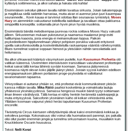
kyllästyä soittimeensa, ja alkoi sahata ja hakata sitä kahtia!
Ensimmäisen sekoilun jälkeen lavalla nähtiin luvattua sirkusta. Jotain taikatemppuja
ja magiikkaa siellä taidettiin harrastaa, mutta aivan ei auennut jutun juuri kauempaa
seuranneelle... Kovin kauaa ei tarvinnut odottaa illan seuraavaa rymistelyä.
Moses
Hazy
on aiemminkin vakuuttanut todellisella taidollaan ja tavallaan ottaa paikkansa
simppelillä konseptilla: soittamalla pirun hyvin pirun hyvää musiikkia.
Ensimmäistä bändiä melodisempaa juurevaa rockia soittava Moses Hazy vakuutti
jälleen. Sirkusteeman mukaan pukeutunut ja naamansa maalannut jengi esitti
hallitumpaa kaaosta, josta energia ei meinannutkaan loppua. Paikoin
psykedeeliseen hippitunnelmaan yltänyt pohjoisen porukka vakuutti erityisesti
upeilla saksofonisooloilla ja kosketintilutteluilla raskaampaa vääntöä väheksymättä.
Blues-tunnelmat sopivat soppaan hienosti ja yleisöäkin nähtiin tanssilattialla asti
heilumassa.
Ilta alkoi uhkaavasti kääntyä väsymyksen puolelle, kun
Kuusumun Profeetta
otti
valtikan käteensä. Useimmiten intensiiviseen transsitilaan vaivuttaneet profeettojen
keikat saivat tällä kertaa lähinnä syvään koomaan. Samassa jäätyneessä
koomassa näytti olevan koko jäljelle jäänyt yleisö. Jostain syystä kahden edellisen
energiapamauksen jälkeen porilaisten proge-psykedelia ei valloittanut
tavanomaiseen tapaansa.
Virkeystilaan ei auttanut yhtään se, että profeetat eivät kommunikoineet yleisön
kanssa millään tavalla.
Mika Rättö
paahtoi koskettimia ja voimakkaita lauluja
ylhäisessä yksinäisyydessä. Samassa hengessä muukin bändi tyytyi soittamaan
ilman ilmeen värähdystä. Tällä kertaa ei nähty henkiin heränneitä sadekeppejä ja
muita erityisyyksiä. Saksofonin yksinäinen kaiho oli keikan virkistävintä antia.
Yllättäen koomaan vaipunut yleisö heräsi taputtamaan Kuusumun Profeetan
encorelle.
Tiivistettynä Circus-kiertueen viihdyttävimpiä olivat kaksi ensimmäistä keikkaa ja
sekoileva juontaja. Kokonaisuus olisi voinut olla huomattavasti parempi, jos paikalla
olisi ollut puolet enemmän jengiä ja tunnelma sirkusmaisen kuuma, muuallakin kuin
Knucklebone Oscarin housuissa.
Teksti:
Nelli Korpi