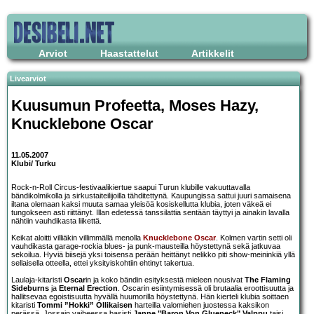
Arviot
Haastattelut
Artikkelit
Livearviot
Kuusumun Profeetta
,
Moses Hazy
,
Knucklebone Oscar
11.05.2007
Klubi/ Turku
Rock-n-Roll Circus-festivaalikiertue saapui Turun klubille vakuuttavalla
bändikolmikolla ja sirkustaiteilijoilla tähditettynä. Kaupungissa sattui juuri samaisena
iltana olemaan kaksi muuta samaa yleisöä kosiskellutta klubia, joten väkeä ei
tungokseen asti riittänyt. Illan edetessä tanssilattia sentään täyttyi ja ainakin lavalla
nähtiin vauhdikasta liikettä.
Keikat aloitti villiäkin villimmällä menolla
Knucklebone Oscar
. Kolmen vartin setti oli
vauhdikasta garage-rockia blues- ja punk-mausteilla höystettynä sekä jatkuvaa
sekoilua. Hyviä biisejä yksi toisensa perään heittänyt nelikko piti show-meininkiä yllä
sellaisella otteella, ettei yksityiskohtiin ehtinyt takertua.
Laulaja-kitaristi
Oscar
in ja koko bändin esityksestä mieleen nousivat
The Flaming
Sideburns
ja
Eternal Erection
. Oscarin esiintymisessä oli brutaalia eroottisuutta ja
hallitsevaa egoistisuutta hyvällä huumorilla höystettynä. Hän kierteli klubia soittaen
kitaristi
Tommi ”Hokki” Ollikaisen
harteilla valomiehen juostessa kaksikon
perässä. Jossain vaiheessa basisti
Janne "Baron Von Glueneck" Valppu
taisi