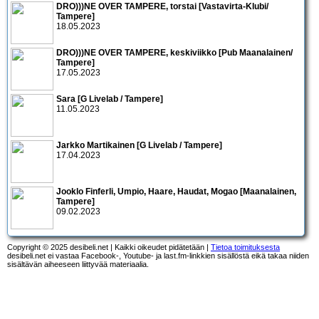
DRO)))NE OVER TAMPERE, torstai [Vastavirta-Klubi/
Tampere]
18.05.2023
DRO)))NE OVER TAMPERE, keskiviikko [Pub Maanalainen/
Tampere]
17.05.2023
Sara [G Livelab / Tampere]
11.05.2023
Jarkko Martikainen [G Livelab / Tampere]
17.04.2023
Jooklo Finferli, Umpio, Haare, Haudat, Mogao [Maanalainen,
Tampere]
09.02.2023
Copyright © 2025 desibeli.net | Kaikki oikeudet pidätetään |
Tietoa toimituksesta
desibeli.net ei vastaa Facebook-, Youtube- ja last.fm-linkkien sisällöstä eikä takaa niiden
sisältävän aiheeseen liittyvää materiaalia.