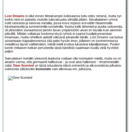
Lost Dreams
ei ollut ennen Metalcampin keikkaansa tuttu edes nimenä, mutta nyt
tuokin nimi on painettu muistiin tulevaisuutta silmällä pitäen. Itävaltalainen ryhmä
soitti raskasta ja tukevaa metallia, jossa kova nopeus korvattiin hitaammalla
kiiruhtamisella ja tummemmilla tunnelmilla. Koska kello lähenteli jo puolta seitsemää,
oli yleisöäkin siunaantunut pienen lavan ympäristöön aivan eri tavalla kuin aiemmin
päivällä. Mitään valtaisaa huutomyrskyä ryhmä ei saanut kuulijakunnastaan
irtoamaan, mutta rehelliset aplodit raikuivat jokaiselle biisille. Lost Dreams sai luotua
useampaan kappaleeseensa sitä paitsi hyvän imun, jollainen on tummemmassa
metallissa täysin välttämätön, mikäli mielii erottua lukuisista kilpailijoistaan. Puolen
tunnin mittaisen keikan perusteella tästä bändistä saatetaan kuulla vielä hyvinkin
paljon.
Saksalaisen metallin yleisestä laadusta voidaan olla montaakin mieltä, mutta se on
ainakin varma, että germaanit hallitsevat – ja ovat aina hallinneet – thrashmetallin
salat.
Dew-Scented
on tästä totuudesta elävä esimerkki ja alkuvuodesta julkaistu
seitsemäs pitkäsoitto
Incinerate
vain alleviivaa em. julistusta.