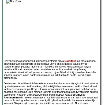
Slovenian pääkaupungista Ljubljanasta kotoisin oleva
Noctiferia
on eräs maansa
suurimmista metallinimistä ja pikku hiljaa yhtye on käymässä tutuksi myös
naapurimaiden puolella. Noctiferian musiikkia on vaikea kuvata millään tietyllä
sanalla, sillä vaikutteita on saatu lukuisista suunnista ja niistä on työstetty
omannäköistä mättöä jo kymmenen vuoden ajan. Bändi aloitti jostain blackmetallin
liepeiltä, mutta vuosien saatossa mukaan on tullut selkeitä death- ja industrial-
elementtejä.
Olosuhteet olivat lähinnä infernaaliset, mutta kentän etuosa täyttyi siitä huolimatta jo
hyvissä ajoin ennen keikan alkua, eikä väki jättänyt asemiaan, vaikka hikeä virtasi
tantereeseen useampia litroja. Eturivin fanaattisimmat fanit jaksoivat heiluttaa jopa
päätään halki keikan, eikä moinen toiminta ollut taaempanakaan tyystin pois suljettu
vaihtoehto. Yhtyeen voimakasrytminen, parin mutkan kautta
Soulfly
n ja
Rammstein
inkin mieleen nostattava musiikki olisi tehonnut varmasti huomattavasti
paremmin auringon laskettua, mutta kyllä ryhmä jo tässäkin tilanteessa vaikutti ja
vakuutti. Siispä levyt ostoon ja bändi tiukkaan seurantaan, sillä Noctiferia on