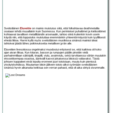
Sveitsiläinen
Eluveitie
on mainio muistutus siitä, että folkahtavaa deathmetallia
osataan tehdä muuallakin kuin Suomessa. Kun perinteiset puhaltimet ja kielisoittimet
kohtaavat tavallisen metallibändin arsenaalin, tahtoo siinä kuitenkin kovin usein
käydä niin, että lopputulos muistuttaa enemmänkin yhteentörmäystä kuin tyylillisesti
eheää liittoa. Harmi kyllä myös sveitsiläisten musiikissa sinänsä mainiot ideat
tahtoivat jäädä lähes poikkeuksetta metallisen jyrän alle.
Eluveitien livesoitossa ongelmaksi muodostui erityisesti se, että kaikkea oli koko
ajan aivan liikaa. Kun kitaran, basson ja rumpujen päälle pinottiin vielä
parhaimmillaan säkkipilli, tinapilli, viulu, avainviulu, sekä tarvittaessa vähän muutakin
eksoottisempaa osastoa, äänivalli kasvoi jokaisessa biisissä valtavaksi. Tästä
johtuen kappaleet eivät lopulta eronneet juuri toisistaan, muuta kuin pienissä
yksityiskohdissa. Muutaman biisin jälkeen toisto alkoi syömään sveitsiläisten
sinänsä hyvin alkanutta keikkaa sen verran pahasti, että oli aika siirtyä sivummalle.