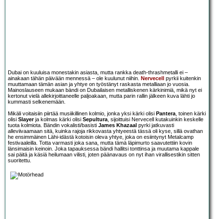
Dubai on kuuluisa monestakin asiasta, mutta rankka death-thrashmetalli ei –
ainakaan tähän päivään mennessä – ole kuulunut niihin.
Nervecell
pyrkii kuitenkin
muuttamaan tämän asian ja yhtye on työstänyt raskasta metalliaan jo vuosia.
Mainoslauseen mukaan bändi on Dubailaisen metalliskenen kärkinimiä, mikä nyt ei
kertonut vielä allekirjoittaneelle paljoakaan, mutta parin rallin jälkeen kuva lähti jo
kummasti selkenemään.
Mikäli voitaisiin piirtää musiikillinen kolmio, jonka yksi kärki olisi
Pantera
, toinen kärki
olisi
Slayer
ja kolmas kärki olisi
Sepultura
, sijoittuisi Nervecell kutakuinkin keskelle
tuota kolmiota. Bändin vokalisti/basisti
James Khazaal
pyrki jatkuvasti
alleviivaamaan sitä, kuinka rajoja rikkovasta yhtyeestä tässä oli kyse, sillä ovathan
he ensimmäinen Lähi-idästä kotoisin oleva yhtye, joka on esiintynyt Metalcamp
festivaaleilla. Totta varmasti joka sana, mutta tämä läpimurto saavutettiin kovin
länsimaisin keinoin. Joka tapauksessa bändi hallitsi tonttinsa ja muutama kappale
sai päitä ja käsiä heilumaan vilisti, joten päänavaus on nyt ihan virallisestikin sitten
suoritettu.