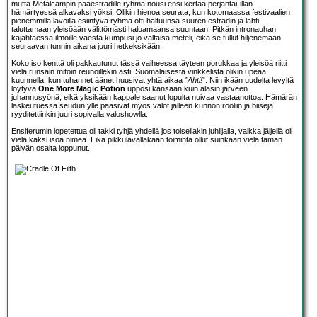
mutta Metalcampin pääestradille ryhmä nousi ensi kertaa perjantai-illan
hämärtyessä alkavaksi yöksi. Olikin hienoa seurata, kun kotomaassa festivaalien
pienemmillä lavoilla esiintyvä ryhmä otti haltuunsa suuren estradin ja lähti
taluttamaan yleisöään välittömästi haluamaansa suuntaan. Pitkän intronauhan
kajahtaessa ilmoille väestä kumpusi jo valtaisa meteli, eikä se tullut hiljenemään
seuraavan tunnin aikana juuri hetkeksikään.
Koko iso kenttä oli pakkautunut tässä vaiheessa täyteen porukkaa ja yleisöä riitti
vielä runsain mitoin reunoillekin asti. Suomalaisesta vinkkelistä olikin upeaa
kuunnella, kun tuhannet äänet huusivat yhtä aikaa ”
Ahti!
”. Niin ikään uudelta levyltä
löytyvä
One More Magic Potion
upposi kansaan kuin alasin järveen
juhannusyönä, eikä yksikään kappale saanut lopulta nuivaa vastaanottoa. Hämärän
laskeutuessa seudun ylle pääsivät myös valot jälleen kunnon rooliin ja biisejä
ryyditettiinkin juuri sopivalla valoshowlla.
Ensiferumin lopetettua oli takki tyhjä yhdellä jos toisellakin juhlijalla, vaikka jäljellä oli
vielä kaksi isoa nimeä. Eikä pikkulavallakaan toiminta ollut suinkaan vielä tämän
päivän osalta loppunut.