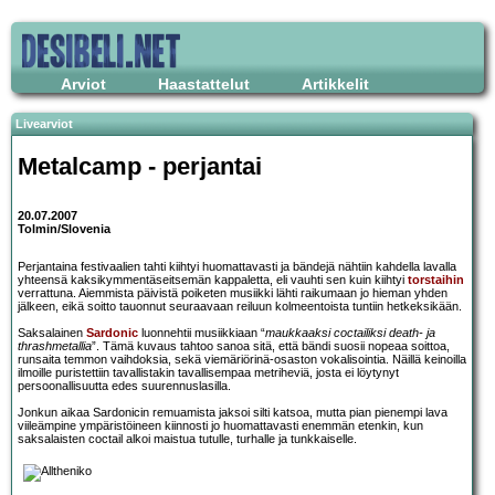
Arviot
Haastattelut
Artikkelit
Livearviot
Metalcamp - perjantai
20.07.2007
Tolmin/Slovenia
Perjantaina festivaalien tahti kiihtyi huomattavasti ja bändejä nähtiin kahdella lavalla
yhteensä kaksikymmentäseitsemän kappaletta, eli vauhti sen kuin kiihtyi
torstaihin
verrattuna. Aiemmista päivistä poiketen musiikki lähti raikumaan jo hieman yhden
jälkeen, eikä soitto tauonnut seuraavaan reiluun kolmeentoista tuntiin hetkeksikään.
Saksalainen
Sardonic
luonnehtii musiikkiaan “
maukkaaksi coctailiksi death- ja
thrashmetallia
”. Tämä kuvaus tahtoo sanoa sitä, että bändi suosii nopeaa soittoa,
runsaita temmon vaihdoksia, sekä viemäriörinä-osaston vokalisointia. Näillä keinoilla
ilmoille puristettiin tavallistakin tavallisempaa metriheviä, josta ei löytynyt
persoonallisuutta edes suurennuslasilla.
Jonkun aikaa Sardonicin remuamista jaksoi silti katsoa, mutta pian pienempi lava
viileämpine ympäristöineen kiinnosti jo huomattavasti enemmän etenkin, kun
saksalaisten coctail alkoi maistua tutulle, turhalle ja tunkkaiselle.