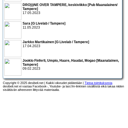
DRO)))NE OVER TAMPERE, keskiviikko [Pub Maanalainen/
Tampere]
17.05.2023
Sara [G Livelab / Tampere]
11.05.2023
Jarkko Martikainen [G Livelab / Tampere]
17.04.2023
Jooklo Finferli, Umpio, Haare, Haudat, Mogao [Maanalainen,
Tampere]
09.02.2023
Copyright © 2025 desibeli.net | Kaikki oikeudet pidätetään |
Tietoa toimituksesta
desibeli.net ei vastaa Facebook-, Youtube- ja last.fm-linkkien sisällöstä eikä takaa niiden
sisältävän aiheeseen liittyvää materiaalia.