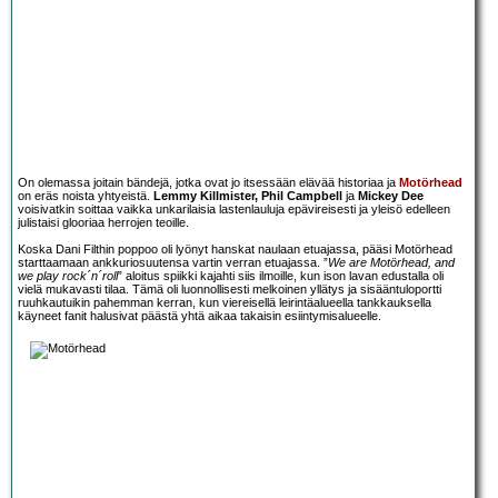
On olemassa joitain bändejä, jotka ovat jo itsessään elävää historiaa ja
Motörhead
on eräs noista yhtyeistä.
Lemmy Killmister, Phil Campbell
ja
Mickey Dee
voisivatkin soittaa vaikka unkarilaisia lastenlauluja epävireisesti ja yleisö edelleen
julistaisi glooriaa herrojen teoille.
Koska Dani Filthin poppoo oli lyönyt hanskat naulaan etuajassa, pääsi Motörhead
starttaamaan ankkuriosuutensa vartin verran etuajassa. ”
We are Motörhead, and
we play rock´n´roll
” aloitus spiikki kajahti siis ilmoille, kun ison lavan edustalla oli
vielä mukavasti tilaa. Tämä oli luonnollisesti melkoinen yllätys ja sisääntuloportti
ruuhkautuikin pahemman kerran, kun viereisellä leirintäalueella tankkauksella
käyneet fanit halusivat päästä yhtä aikaa takaisin esiintymisalueelle.