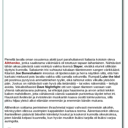
Pienellä lavalla oman osuutensa aloitti juuri parahultaisesti Italiasta kotoisin oleva
Alltheniko
, jonka saalistama väkimäärä oli totuttuun tapaan laihanlainen. Nähtävästi
tähän aikaa päivästä saisi esiintyä vaikka itsensä
Slayer
, eivätkä eturivit siltikään
täyttyisi kunnolla. Sabaiumin trio suhtautui tukalaan tilanteeseen sangen värikkäästi.
Kitaristi
Joe Boneshaker
in innostus oli tipotiessään ja herra näyttikin siltä, että hän
karkaisi mieluusti pois lavalta vaikka sillä samalla sekunnilla. Rumpali
Luke the Idol
piti postinsa pystyssä ammattimiehen tyyliin, eikä tahtonut edes vilkuilla yleisöön
päin. Joskus on nähtävästi vain hyvä olla tietämättä – tai edes näkemättä – tiettyjä
asioita. Vokalisti/basisti
Dave Nightfight
otti sen sijaan tilanteen vastaan vain
yhtenä ratkaistavana pulmana, tai ehkäpä jopa haasteena ja arvon artisti tekikin
kaiken mahdollisen, jotta vähäisestä väestä saataisiin puristettua täydet tehot irti.
Hauskasti ilveilevän ja irvistelevän musikantin kaava osoitti toimivuutensa, sillä
pikku hiljaa yleisö alkoi elämään enemmän ja enemmän bändin mukana.
Allthenikon soittama perinteinen thrashmetal nojasi vahvasti menneisiin aikoihin,
teknisyyden ollessa useimpien kappaleiden kantava teema. Äänentasonkin ollessa
ihanteellinen pääsivät biiseihin kiinnitetyt koukut ja koukerot kunnolla oikeuksiinsa,
joten bändiä kelpasi kuunnella, kun hyvän musiikin lisäksi tarjolla oli lisäksi varjoa
auringolta.