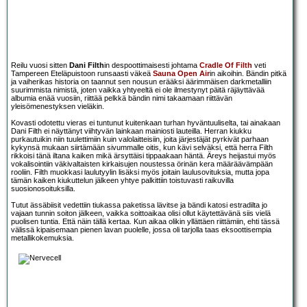
Reilu vuosi sitten
Dani Filth
in despoottimaisesti johtama
Cradle Of Filth
veti
Tampereen Eteläpuistoon runsaasti väkeä
Sauna Open Air
in aikoihin. Bändin pitkä
ja vaiherikas historia on taannut sen nousun erääksi äärimmäisen darkmetalliin
suurimmista nimistä, joten vaikka yhtyeeltä ei ole ilmestynyt päitä räjäyttävää
albumia enää vuosiin, riittää pelkkä bändin nimi takaamaan riittävän
yleisömenestyksen vieläkin.
Kovasti odotettu vieras ei tuntunut kuitenkaan turhan hyväntuuliselta, tai ainakaan
Dani Filth ei näyttänyt viihtyvän lainkaan mainiosti lauteilla. Herran kiukku
purkautuikin niin tuulettimiin kuin valolaitteisiin, joita järjestäjät pyrkivät parhaan
kykynsä mukaan siirtämään sivummalle oitis, kun kävi selväksi, että herra Filth
rikkoisi tänä iltana kaiken mikä ärsyttäisi tippaakaan häntä. Äreys heijastui myös
vokalisointiin väkivaltaisten kirkaisujen noustessa örinän kera määräävämpään
rooliin. Filth muokkasi laulutyylin lisäksi myös joitain laulusovituksia, mutta jopa
tämän kaiken kiukuttelun jälkeen yhtye palkittiin toistuvasti raikuvilla
suosionosoituksilla.
Tutut ässäbiisit vedettiin tiukassa paketissa lävitse ja bändi katosi estradilta jo
vajaan tunnin soiton jälkeen, vaikka soittoaikaa olisi ollut käytettävänä siis vielä
puolisen tuntia. Että näin tällä kertaa. Kun aikaa olikin yllättäen riittämiin, ehti tässä
välissä kipaisemaan pienen lavan puolelle, jossa oli tarjolla taas eksoottisempia
metallikokemuksia.