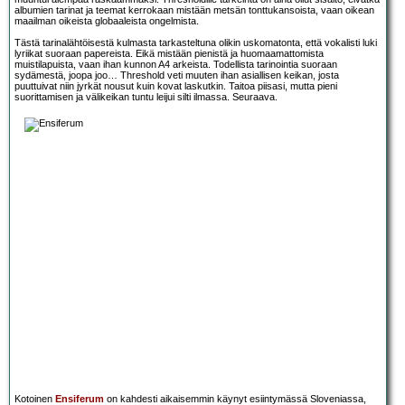
albumien tarinat ja teemat kerrokaan mistään metsän tonttukansoista, vaan oikean
maailman oikeista globaaleista ongelmista.
Tästä tarinalähtöisestä kulmasta tarkasteltuna olikin uskomatonta, että vokalisti luki
lyriikat suoraan papereista. Eikä mistään pienistä ja huomaamattomista
muistilapuista, vaan ihan kunnon A4 arkeista. Todellista tarinointia suoraan
sydämestä, joopa joo… Threshold veti muuten ihan asiallisen keikan, josta
puuttuivat niin jyrkät nousut kuin kovat laskutkin. Taitoa piisasi, mutta pieni
suorittamisen ja välikeikan tuntu leijui silti ilmassa. Seuraava.
Kotoinen
Ensiferum
on kahdesti aikaisemmin käynyt esiintymässä Sloveniassa,