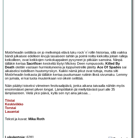
Motörheadin settilista on jo melkeinpä elävä luku rock´n´rollin historiaa, sillä vaikka
bändi julkaisee edelleen levyjä tasaiseen tahtiin ja poimii noilta kiekoilta joitain ralleja
keikoilleen, ovat keikkojen runkokappaleet pysyneet jo pitkään samoina. Niinpä
tälläkin kertaa
Sacrifice
n keskeltä löytyi Mickey Deen rumpusoolo,
Killed By
Death
otettiin vastaan hurmioituneena ja loppumetreille jätetty
Ace Of Spades
sai
aikaiseksi todellisen huutomyrskyn. Kaikki nämä jekut ovat tuttuja, mutta silti
Motörheadin keikasta jäi tälläkin kertaa puuttumaan rutiinin ilkeä sivumaku. Lemmy
on jumala, ei kai tuota muutenkaan voi oikein selittää.
Näin päättyi toiseksi viimeinen festivaalipäivä, jonka aikana taivaalla nähtiin myös
ensimmäiset pienet pilven longat. Lämpötilakin jäi miellyttävästi juuri alle 35
lämpöasteen. Vielä yksi päivä, kyllä sen nyt aina jaksaa…
Tiistai
Keskiviikko
Torstai
Lauantai
Teksti ja kuvat:
Mika Roth
Lukukertoja:
6281