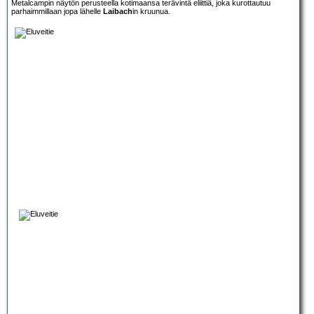
Metalcampin näytön perusteella kotimaansa terävintä eliittiä, joka kurottautuu
parhaimmillaan jopa lähelle
Laibach
in kruunua.