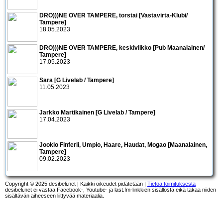
DRO)))NE OVER TAMPERE, torstai [Vastavirta-Klubi/
Tampere]
18.05.2023
DRO)))NE OVER TAMPERE, keskiviikko [Pub Maanalainen/
Tampere]
17.05.2023
Sara [G Livelab / Tampere]
11.05.2023
Jarkko Martikainen [G Livelab / Tampere]
17.04.2023
Jooklo Finferli, Umpio, Haare, Haudat, Mogao [Maanalainen,
Tampere]
09.02.2023
Copyright © 2025 desibeli.net | Kaikki oikeudet pidätetään |
Tietoa toimituksesta
desibeli.net ei vastaa Facebook-, Youtube- ja last.fm-linkkien sisällöstä eikä takaa niiden
sisältävän aiheeseen liittyvää materiaalia.