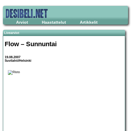
Arviot
Haastattelut
Artikkelit
Livearviot
Flow – Sunnuntai
19.08.2007
Suvilahti/Helsinki