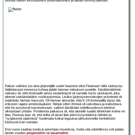
tuomita nainen eksoottiseksi iskelmäartistiksi ja laittaa homma pakettiin.
Paikan vaihdos tuo aina järjestäjille uudet haasteet eikä Flowkaan niiltä säästynyt.
Valitettavasti monessa kohtaa jäätiin hieman miinuksen puolelle. Käsittämättömin
ratkaisu oli, että festivaalin ainoa sisäänkäynti oli samalla myös uloskäynti, joka
aiheutti väistämättäkin ruuhkautumisia. Lisäksi järjestystenvalvojien prioriteetit oli
määritelty hieman hassusti. Oli hieman absurdia, että K-18 festivaalilla täytyi olla
erikseen rajatut anniskelualueet. Niinpä sitten ihmisiä oli valvottava ja kaitsettava
että he pysyisivät karsinoissaan, vaikkei tämäkään todellisuudessa toiminut
oikeastaan yhtään. Positiivista paikassa oli, että alueelle saatiin lähekkäin kolme eri
tilaa. Huonoa taas oli, että teltta oli aivan liian pieni kysyntäänsä nähden ja
”syrjäisestä sijainnista” huolimatta keikat loppuivat pikkutunneilla henkilöstön
käskystä kuin seinään.
Ensi vuosi saattaa tuoda jo parempia muutoksia, mutta sitä odotellessa voit palata
tämän vuoden
perjantaihin
tai
lauantaihin
.