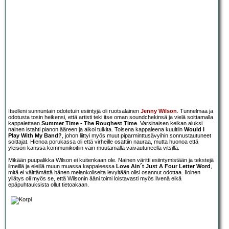
Itselleni sunnuntain odotetuin esiintyjä oli ruotsalainen
Jenny Wilson
. Tunnelmaa ja
odotusta tosin heikensi, että artisti teki itse oman soundchekinsä ja vielä soittamalla
kappalettaan
Summer Time - The Roughest Time
. Varsinaisen keikan aluksi
nainen istahti pianon ääreen ja alkoi tulkita. Toisena kappaleena kuultiin
Would I
Play With My Band?
, johon liittyi myös muut piparminttusävyihin sonnustautuneet
soittajat. Hienoa porukassa oli että virheille osattiin nauraa, mutta huonoa että
yleisön kanssa kommunikoitiin vain muutamalla vaivautuneella vitsillä.
Mikään puupalikka Wilson ei kuitenkaan ole. Nainen väritti esiintymistään ja tekstejä
ilmeillä ja eleillä muun muassa kappaleessa
Love Ain´t Just A Four Letter Word
,
mitä ei välttämättä hänen melankoliselta levyltään olisi osannut odottaa. Iloinen
yllätys oli myös se, että Wilsonin ääni toimi loistavasti myös livenä eikä
epäpuhtauksista ollut tietoakaan.