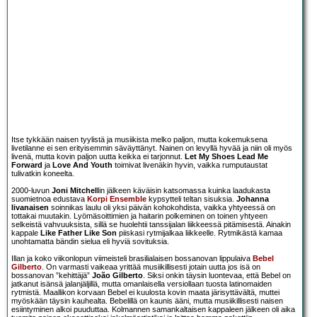
Itse tykkään naisen tyylistä ja musiikista melko paljon, mutta kokemuksena
livetilanne ei sen erityisemmin säväyttänyt. Nainen on levyllä hyvää ja niin oli myös
livenä, mutta kovin paljon uutta keikka ei tarjonnut.
Let My Shoes Lead Me
Forward
ja
Love And Youth
toimivat livenäkin hyvin, vaikka rumputaustat
tulivatkin koneelta.
2000-luvun
Joni Mitchell
in jälkeen käväisin katsomassa kuinka laadukasta
suomietnoa edustava
Korpi Ensemble
kypsytteli teltan sisuksia.
Johanna
Iivanaisen
soinnikas laulu oli yksi päivän kohokohdista, vaikka yhtyeessä on
tottakai muutakin. Lyömäsoittimien ja haitarin polkeminen on toinen yhtyeen
selkeistä vahvuuksista, sillä se huolehtii tanssijalan liikkeessä pitämisestä. Ainakin
kappale
Like Father Like Son
piiskasi rytmijalkaa liikkeelle. Rytmikästä kamaa
unohtamatta bändin sielua eli hyviä sovituksia.
Illan ja koko viikonlopun viimeisteli brasilialaisen bossanovan lippulaiva
Bebel
Gilberto
. On varmasti vaikeaa yrittää musiikillisesti jotain uutta jos isä on
bossanovan ”kehittäjä”
João Gilberto
. Siksi onkin täysin luontevaa, että Bebel on
jatkanut isänsä jalanjäljillä, mutta omanlaisella versiollaan tuosta latinomaiden
rytmistä. Maallikon korvaan Bebel ei kuulosta kovin maata järisyttävältä, muttei
myöskään täysin kauhealta. Bebelillä on kaunis ääni, mutta musiikillisesti naisen
esiintyminen alkoi puuduttaa. Kolmannen samankaltaisen kappaleen jälkeen oli aika