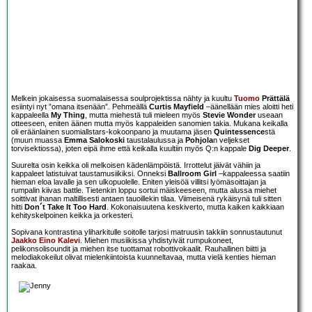
Melkein jokaisessa suomalaisessa soulprojektissa nähty ja kuultu
Tuomo
Prättälä
esiintyi nyt ”omana itsenään”. Pehmeällä
Curtis Mayfield
–äänellään mies aloitti heti
kappaleella
My Thing
, mutta miehestä tuli mieleen myös
Stevie Wonder
useaan
otteeseen, eniten äänen mutta myös kappaleiden sanomien takia. Mukana keikalla
oli eräänlainen suomiallstars-kokoonpano ja muutama jäsen
Quintessence
stä
(muun muassa
Emma Salokoski
taustalaulussa ja
Pohjola
n veljekset
torvisektiossa), joten eipä ihme että keikalla kuultiin myös Q:n kappale
Dig Deeper
.
Suurelta osin keikka oli melkoisen kädenlämpöistä. Irrottelut jäivät vähiin ja
kappaleet latistuivat taustamusiikiksi. Onneksi
Ballroom Girl
–kappaleessa saatiin
hieman eloa lavalle ja sen ulkopuolelle. Eniten yleisöä villitsi lyömäsoittajan ja
rumpalin kiivas battle. Tietenkin loppu sortui mäiskeeseen, mutta alussa miehet
soittivat ihanan maltillisesti antaen tauoillekin tilaa. Viimeisenä rykäisynä tuli sitten
hitti
Don´t Take It Too Hard
. Kokonaisuutena keskiverto, mutta kaiken kaikkiaan
kehityskelpoinen keikka ja orkesteri.
Sopivana kontrastina yliharkitulle soitolle tarjosi matruusin takkiin sonnustautunut
Jaakko Eino Kalevi
. Miehen musiikissa yhdistyivät rumpukoneet,
pelikonsolisoundit ja miehen itse tuottamat robottivokaalit. Rauhallinen biitti ja
melodiakokeilut olivat mielenkiintoista kuunneltavaa, mutta vielä kenties hieman
raakaa.