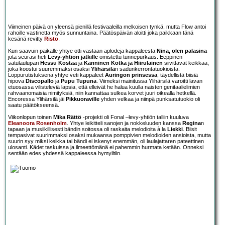
Viimeinen päivä on yleensä pienillä festivaaleilla melkoisen tynkä, mutta Flow antoi
rahoille vastinetta myös sunnuntaina. Päätöspäivän aloitti joka paikkaan tänä
kesänä revitty
Risto
.
Kun saavuin paikalle yhtye otti vastaan aplodeja kappaleesta
Nina, olen palasina
jota seurasi heti
Levy-yhtiön jätkille
omistettu tunnepurkaus. Eeppinen
satulaulupari
Hessu Kostaa
ja
Känninen Kotka ja Hiirulainen
siivittävät keikkaa,
joka koostui suuremmaksi osaksi
Ylihärsilä
n sadunkerrontatuokioista.
Loppurutistuksena yhtye veti kappaleet
Auringon prinsessa
, täydellistä biisiä
hipova
Discopallo
ja
Pupu Tupuna
. Viimeksi mainitussa Ylihärsilä varoitti lavan
etuosassa vilisteleviä lapsia, että elleivät he halua kuulla naisten genitaalielimien
rahvaanomaisia nimityksiä, niin kannattaa sulkea korvet juuri oikealla hetkellä.
Encoressa Ylihärsilä jäi
Pikkuoraville
yhden velkaa ja niinpä punksatutuokio oli
saatu päätökseensä.
Viikonlopun toinen
Mika Rättö
-projekti oli Fonal –levy-yhtiön talliin kuuluva
Eleanoora Rosenholm
. Yhtye leikitteli sanojen ja nokkeluuden kanssa
Regina
n
tapaan ja musiikillisesti bändin soitossa oli raskaita melodioita à la
Liekki
. Biisit
tempasivat suurimmaksi osaksi mukaansa pomppivien melodioiden ansioista, mutta
suurin syy miksi keikka tai bändi ei iskenyt enemmän, oli laulajattaren pateettinen
ulosanti. Kädet taskuissa ja ilmeettömänä ei pahemmin hurmata ketään. Onneksi
sentään edes yhdessä kappaleessa hymyiltiin.