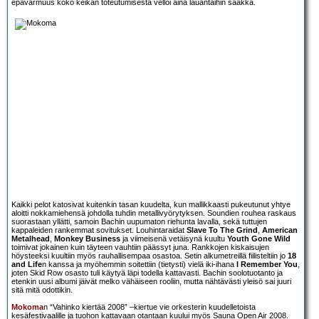
epävarmuus koko keikan toteutumisesta velloi aina lauantaihin saakka.
Kaikki pelot katosivat kuitenkin tasan kuudelta, kun mallikkaasti pukeutunut yhtye
aloitti nokkamiehensä johdolla tuhdin metallivyörytyksen. Soundien rouhea raskaus
suorastaan yllätti, samoin Bachin uupumaton riehunta lavalla, sekä tuttujen
kappaleiden rankemmat sovitukset. Louhintaraidat
Slave To The Grind
,
American
Metalhead
,
Monkey Business
ja viimeisenä vetäisynä kuultu
Youth Gone Wild
toimivat jokainen kuin täyteen vauhtiin päässyt juna. Rankkojen kiskaisujen
höysteeksi kuultiin myös rauhallisempaa osastoa. Setin alkumetreillä fiilisteltiin jo
18
and Life
n kanssa ja myöhemmin soitettiin (tietysti) vielä iki-ihana
I Remember You
,
joten Skid Row osasto tuli käytyä läpi todella kattavasti. Bachin soolotuotanto ja
etenkin uusi albumi jäivät melko vähäiseen rooliin, mutta nähtävästi yleisö sai juuri
sitä mitä odottikin.
Mokoma
n “Vahinko kiertää 2008” –kiertue vie orkesterin kuudelletoista
kesäfestivaalille ja tuohon kattavaan otantaan kuului myös Sauna Open Air 2008.