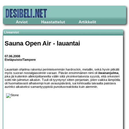
Arviot
Haastattelut
Artikkelit
Livearviot
Sauna Open Air - lauantai
07.06.2008
Eteläpuisto/Tampere
Lauantain ohjelma rakentui perinteisemmän hardrockin, metallin, sekä hyvin pitkälti
myös suoran nostalgiasoinnin varaan. Päivän ensimmäinen nimi oli
iiwananjulma
,
joka jäi kuitenkin allekirjoittaneelta väliin siitä yksinkertaisesta syystä, että orkesteri
soitti niin julmetun aikaisin. Tuuli oli tyyntynyt sitten perjantain, joten vaikka lämpötila
oli huomattavasti alhaisempi kuin avauspäivänä, sai kirkkaalta taivaalta paistava
aurinko aikaiseksi samantyyppistä punoitusreaktioita kuin aiemmin.