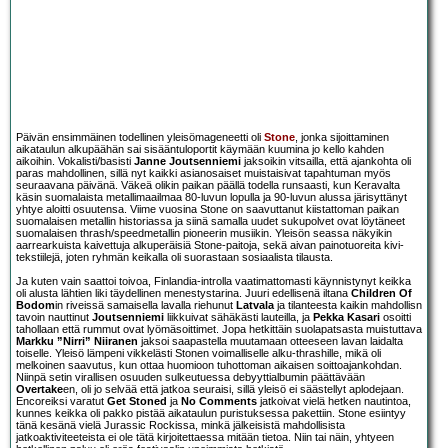
Päivän ensimmäinen todellinen yleisömageneetti oli
Stone
, jonka sijoittaminen
aikataulun alkupäähän sai sisääntuloportit käymään kuumina jo kello kahden
aikoihin. Vokalisti/basisti
Janne Joutsenniemi
jaksoikin vitsailla, että ajankohta oli
paras mahdollinen, sillä nyt kaikki asianosaiset muistaisivat tapahtuman myös
seuraavana päivänä. Väkeä olikin paikan päällä todella runsaasti, kun Keravalta
käsin suomalaista metallimaailmaa 80-luvun lopulla ja 90-luvun alussa järisyttänyt
yhtye aloitti osuutensa. Viime vuosina Stone on saavuttanut kiistattoman paikan
suomalaisen metallin historiassa ja siinä samalla uudet sukupolvet ovat löytäneet
suomalaisen thrash/speedmetallin pioneerin musiikin. Yleisön seassa näkyikin
aarrearkuista kaivettuja alkuperäisiä Stone-paitoja, sekä aivan painotuoreita kivi-
tekstiilejä, joten ryhmän keikalla oli suorastaan sosiaalista tilausta.
Ja kuten vain saattoi toivoa, Finlandia-introlla vaatimattomasti käynnistynyt keikka
oli alusta lähtien liki täydellinen menestystarina. Juuri edellisenä iltana
Children Of
Bodom
in riveissä samaisella lavalla riehunut
Latvala
ja tilanteesta kaikin mahdollisn
tavoin nauttinut
Joutsenniemi
liikkuivat sähäkästi lauteilla, ja
Pekka Kasari
osoitti
tahollaan että rummut ovat lyömäsoittimet. Jopa hetkittäin suolapatsasta muistuttava
Markku ”Nirri” Niiranen
jaksoi saapastella muutamaan otteeseen lavan laidalta
toiselle. Yleisö lämpeni vikkelästi Stonen voimalliselle alku-thrashille, mikä oli
melkoinen saavutus, kun ottaa huomioon tuhottoman aikaisen soittoajankohdan.
Niinpä setin virallisen osuuden sulkeutuessa debyyttialbumin päättävään
Overtake
en, oli jo selvää että jatkoa seuraisi, sillä yleisö ei säästellyt aplodejaan.
Encoreiksi varatut
Get Stoned
ja
No Comments
jatkoivat vielä hetken nautintoa,
kunnes keikka oli pakko pistää aikataulun puristuksessa pakettiin. Stone esiintyy
tänä kesänä vielä Jurassic Rockissa, minkä jälkeisistä mahdollisista
jatkoaktiviteeteista ei ole tätä kirjoitettaessa mitään tietoa. Niin tai näin, yhtyeen