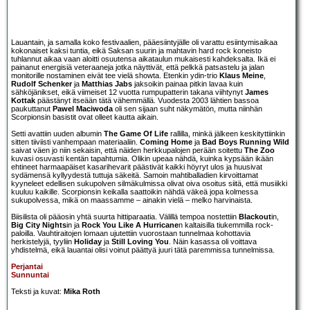
Lauantain, ja samalla koko festivaalien, pääesiintyjälle oli varattu esiintymisaikaa
kokonaiset kaksi tuntia, eikä Saksan suurin ja mahtavin hard rock koneisto
tuhlannut aikaa vaan aloitti osuutensa aikataulun mukaisesti kahdeksalta. Ikä ei
painanut energisiä veteraaneja jotka näyttivät, että pelkkä patsastelu ja jalan
monitorille nostaminen eivät tee vielä showta. Etenkin ydin-trio
Klaus Meine
,
Rudolf Schenker
ja
Matthias Jabs
jaksoikin painaa pitkin lavaa kuin
sähköjänikset, eikä viimeiset 12 vuotta rumpupatterin takana viihtynyt
James
Kottak
päästänyt itseään tätä vähemmällä. Vuodesta 2003 lähtien bassoa
paukuttanut
Pawel Maciwoda
oli sen sijaan suht näkymätön, mutta niinhän
Scorpionsin basistit ovat olleet kautta aikain.
Setti avattiin uuden albumin
The Game Of Life
rallilla, minkä jälkeen keskityttiinkin
sitten tiiviisti vanhempaan materiaaliin.
Coming Home
ja
Bad Boys Running Wild
saivat väen jo niin sekaisin, että näiden herkkupalojen perään soitettu
The Zoo
kuvasi osuvasti kentän tapahtumia. Olikin upeaa nähdä, kuinka kypsään ikään
ehtineet harmaapäiset kasarihevarit päästivät kaikki höyryt ulos ja huusivat
sydämensä kyllyydestä tuttuja säkeitä. Samoin mahtiballadien kirvoittamat
kyyneleet edellisen sukupolven silmäkulmissa olivat oiva osoitus siitä, että musiikki
kuuluu kaikille. Scorpionsin keikalla saattoikin nähdä väkeä jopa kolmessa
sukupolvessa, mikä on maassamme – ainakin vielä – melko harvinaista.
Biisilista oli pääosin yhtä suurta hittiparaatia. Välillä tempoa nostettiin
Blackout
in,
Big City Nights
in ja
Rock You Like A Hurricane
n kaltaisilla tiukemmilla rock-
paloilla. Vauhtiraitojen lomaan ujutettiin vuorostaan tunnelmaa kohottavia
herkistelyjä, tyyliin
Holiday
ja
Still Loving You
. Näin kasassa oli voittava
yhdistelmä, eikä lauantai olisi voinut päättyä juuri tätä paremmissa tunnelmissa.
Perjantai
Sunnuntai
Teksti ja kuvat:
Mika Roth