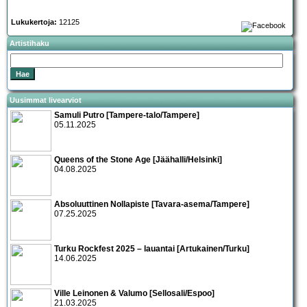
Lukukertoja:
12125
Artistihaku
Uusimmat livearviot
Samuli Putro [Tampere-talo/Tampere]
05.11.2025
Queens of the Stone Age [Jäähalli/Helsinki]
04.08.2025
Absoluuttinen Nollapiste [Tavara-asema/Tampere]
07.25.2025
Turku Rockfest 2025 – lauantai [Artukainen/Turku]
14.06.2025
Ville Leinonen & Valumo [Sellosali/Espoo]
21.03.2025