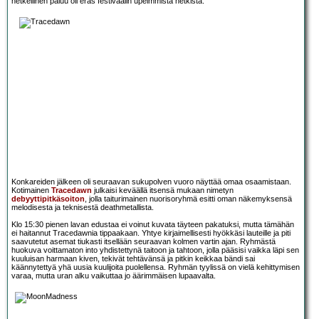
hetkellinen paluu oli eräs festivaalin upeimmista hetkistä.
Konkareiden jälkeen oli seuraavan sukupolven vuoro näyttää omaa osaamistaan.
Kotimainen
Tracedawn
julkaisi keväällä itsensä mukaan nimetyn
debyyttipitkäsoiton
, jolla taiturimainen nuorisoryhmä esitti oman näkemyksensä
melodisesta ja teknisestä deathmetallista.
Klo 15:30 pienen lavan edustaa ei voinut kuvata täyteen pakatuksi, mutta tämähän
ei haitannut Tracedawnia tippaakaan. Yhtye kirjaimellisesti hyökkäsi lauteille ja piti
saavutetut asemat tiukasti itsellään seuraavan kolmen vartin ajan. Ryhmästä
huokuva voittamaton into yhdistettynä taitoon ja tahtoon, jolla pääsisi vaikka läpi sen
kuuluisan harmaan kiven, tekivät tehtävänsä ja pitkin keikkaa bändi sai
käännytettyä yhä uusia kuulijoita puolellensa. Ryhmän tyylissä on vielä kehittymisen
varaa, mutta uran alku vaikuttaa jo äärimmäisen lupaavalta.