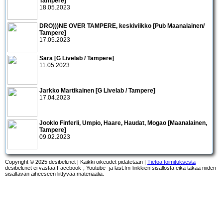
Tampere]
18.05.2023
DRO)))NE OVER TAMPERE, keskiviikko [Pub Maanalainen/
Tampere]
17.05.2023
Sara [G Livelab / Tampere]
11.05.2023
Jarkko Martikainen [G Livelab / Tampere]
17.04.2023
Jooklo Finferli, Umpio, Haare, Haudat, Mogao [Maanalainen,
Tampere]
09.02.2023
Copyright © 2025 desibeli.net | Kaikki oikeudet pidätetään |
Tietoa toimituksesta
desibeli.net ei vastaa Facebook-, Youtube- ja last.fm-linkkien sisällöstä eikä takaa niiden
sisältävän aiheeseen liittyvää materiaalia.