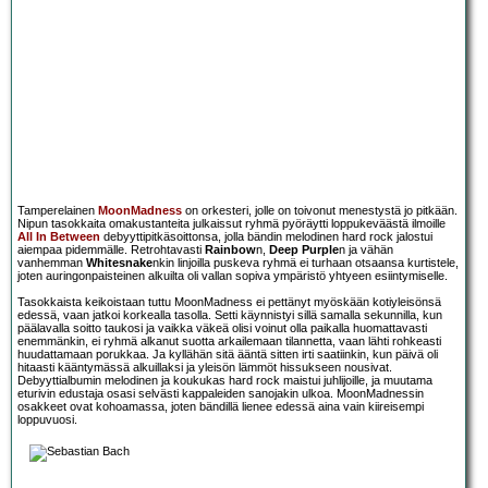
Tamperelainen
MoonMadness
on orkesteri, jolle on toivonut menestystä jo pitkään.
Nipun tasokkaita omakustanteita julkaissut ryhmä pyöräytti loppukeväästä ilmoille
All In Between
debyyttipitkäsoittonsa, jolla bändin melodinen hard rock jalostui
aiempaa pidemmälle. Retrohtavasti
Rainbow
n,
Deep Purple
n ja vähän
vanhemman
Whitesnake
nkin linjoilla puskeva ryhmä ei turhaan otsaansa kurtistele,
joten auringonpaisteinen alkuilta oli vallan sopiva ympäristö yhtyeen esiintymiselle.
Tasokkaista keikoistaan tuttu MoonMadness ei pettänyt myöskään kotiyleisönsä
edessä, vaan jatkoi korkealla tasolla. Setti käynnistyi sillä samalla sekunnilla, kun
päälavalla soitto taukosi ja vaikka väkeä olisi voinut olla paikalla huomattavasti
enemmänkin, ei ryhmä alkanut suotta arkailemaan tilannetta, vaan lähti rohkeasti
huudattamaan porukkaa. Ja kyllähän sitä ääntä sitten irti saatiinkin, kun päivä oli
hitaasti kääntymässä alkuillaksi ja yleisön lämmöt hissukseen nousivat.
Debyyttialbumin melodinen ja koukukas hard rock maistui juhlijoille, ja muutama
eturivin edustaja osasi selvästi kappaleiden sanojakin ulkoa. MoonMadnessin
osakkeet ovat kohoamassa, joten bändillä lienee edessä aina vain kiireisempi
loppuvuosi.