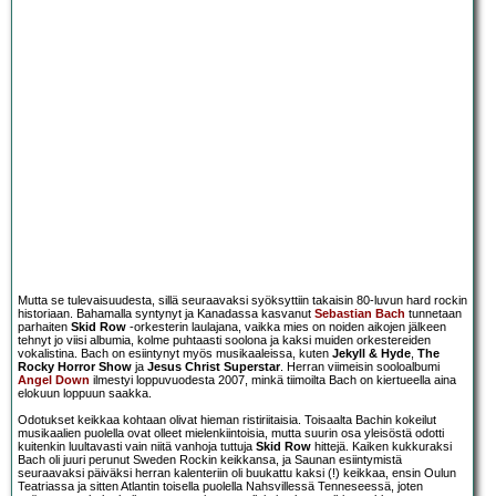
Mutta se tulevaisuudesta, sillä seuraavaksi syöksyttiin takaisin 80-luvun hard rockin
historiaan. Bahamalla syntynyt ja Kanadassa kasvanut
Sebastian Bach
tunnetaan
parhaiten
Skid Row
-orkesterin laulajana, vaikka mies on noiden aikojen jälkeen
tehnyt jo viisi albumia, kolme puhtaasti soolona ja kaksi muiden orkestereiden
vokalistina. Bach on esiintynyt myös musikaaleissa, kuten
Jekyll & Hyde
,
The
Rocky Horror Show
ja
Jesus Christ Superstar
. Herran viimeisin sooloalbumi
Angel Down
ilmestyi loppuvuodesta 2007, minkä tiimoilta Bach on kiertueella aina
elokuun loppuun saakka.
Odotukset keikkaa kohtaan olivat hieman ristiriitaisia. Toisaalta Bachin kokeilut
musikaalien puolella ovat olleet mielenkiintoisia, mutta suurin osa yleisöstä odotti
kuitenkin luultavasti vain niitä vanhoja tuttuja
Skid Row
hittejä. Kaiken kukkuraksi
Bach oli juuri perunut Sweden Rockin keikkansa, ja Saunan esiintymistä
seuraavaksi päiväksi herran kalenteriin oli buukattu kaksi (!) keikkaa, ensin Oulun
Teatriassa ja sitten Atlantin toisella puolella Nahsvillessä Tenneseessä, joten