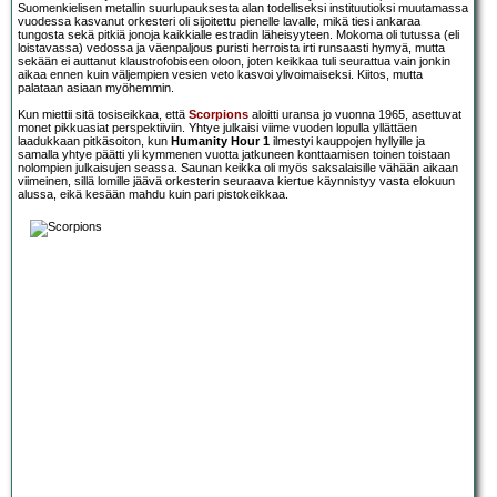
Suomenkielisen metallin suurlupauksesta alan todelliseksi instituutioksi muutamassa
vuodessa kasvanut orkesteri oli sijoitettu pienelle lavalle, mikä tiesi ankaraa
tungosta sekä pitkiä jonoja kaikkialle estradin läheisyyteen. Mokoma oli tutussa (eli
loistavassa) vedossa ja väenpaljous puristi herroista irti runsaasti hymyä, mutta
sekään ei auttanut klaustrofobiseen oloon, joten keikkaa tuli seurattua vain jonkin
aikaa ennen kuin väljempien vesien veto kasvoi ylivoimaiseksi. Kiitos, mutta
palataan asiaan myöhemmin.
Kun miettii sitä tosiseikkaa, että
Scorpions
aloitti uransa jo vuonna 1965, asettuvat
monet pikkuasiat perspektiiviin. Yhtye julkaisi viime vuoden lopulla yllättäen
laadukkaan pitkäsoiton, kun
Humanity Hour 1
ilmestyi kauppojen hyllyille ja
samalla yhtye päätti yli kymmenen vuotta jatkuneen konttaamisen toinen toistaan
nolompien julkaisujen seassa. Saunan keikka oli myös saksalaisille vähään aikaan
viimeinen, sillä lomille jäävä orkesterin seuraava kiertue käynnistyy vasta elokuun
alussa, eikä kesään mahdu kuin pari pistokeikkaa.