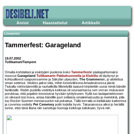
Arviot
Haastattelut
Artikkelit
Livearviot
Tammerfest: Garageland
19.07.2002
Tullikamari/Tampere
Omalta kohdaltani ja esiintyjien puolesta koko
Tammerfest
in päätapahtumaksi
noussut
Garageland
Tullikamarin Pakkahuoneella ja Klubilla
oli täyttynyt jo
kohtuullisesti saapuessamme ja Säkylän ylpeyden,
The Grammers
in, jo aloitettua
oman settinsä. Viisikko jatkoi siitä, mihin keskiviikkona Amadeuksessa jäivät.
Tiukalla rokkiväännöllä ja rauhallisilla fiilistelyillä taatusti kirjoitettiin uusia nimiä bändin
fanilistalle. Klubin puolella vedettyä keikkaa oli seuraamassa sen verran mukavasti
porukkaa, että pojatkin innostuivat hyvään tykitykseen. Kyllä tuo laulajamiekkonen
on oikeasti tosi kova, antaa bändille juuri sellaista omaleimaisuutta ja meininkiä, jolla
tuo Rockin Suomen mestaruuskin tuli pokattua. Tällä kerralla ei kieliäkään katkennut
ja coverina vedetty
Pet Cemetery
potki todella hyvin. Takaraivossa alkoi jo heräillä
tunne, ettei tänä iltana niin sanottuja huonoja keikkoja tulisikaan, hyvä niin.