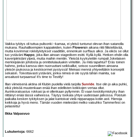
Vaikka tykitys oli tuttua pulisonki –kamaa, ei yleisö tuntunut olevan ihan satanolla
mukana. Rauhallisempien kappaleiden, kuten
Flowers
in aikana riitti fiilisteltävää,
mutta kovimmat rokkitykitykset vaadittiin, ennenkuin surffaus alkoi. Ja eikös se ollut
tuo ystäväni
Happo
, joka illan ainoan stagediven esitti. Kyllä kyllä. Hetken ehdin olla
kaveripiiristäni ylpeä, mutta maihin mentiin. Yleisöä kyykytettiin rumpali Jokelaisen
merkkipäivän johdosta ja onnittelulauluakin viriteltiin. Ja mitä tapahtui? Eräs toinen
hahmo, jonka kanssa olen nuoruuttani seikkaillut, seisoo suunnilleen ainoana
yleisön joukossa ja keskisormet pystyssä! Meinasi mennä yhtyeeltäkin konseptit
sekaisin. Toivottavasti ystäväni, jonka nimeä ei ole syytä tähän mainita, sai
ansaitusti turpaansa! It’s time to Testify!
Illan viimeisenä aktina oli Klubin puolella vielä tarjolla
Sunride
. Itse olin jo aika puhki,
eikä yleisöä muutenkaan enää ihan edellisten keikkojen vertaa ollut.
Aurinkoratsastus rokkasi ja ei ollenkaan pyllymmin. Ei vaan keskittymiskyky ihan
riittänyt enää tässä vaiheessa. Täytyy tsekata yhtye uudestaan jatkossa. Poistuin
paikalta kesken tykityksen ja jalat kantoivat vielä nippanappa kotiin asti. Hienoja
keikkoja ja hyvä meno. Tämän vuoden mielestäni melko vaisuhko Tammerfest on
pelastettu!
Ilkka Valpasvuo
Lukukertoja:
6662