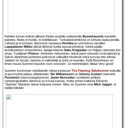
Kahden kovan keikan jälkeen Klubin puolella soittaneelle
Boomhauer
illa kasattiin
paineita. Mutta ei huolta, ei todellakaan. Turkulaiskolmikkoa on kehuttu laatusanoilla
rutkasti ja ei turhaan. Bassosta vastaava
Honkka
ja rummuissa vieraillut
Lappalaisen Mikko
pitivät lähinnä huolta taustarytmeistä, minkä päälle
itseoikeutetun showmiehen, laulaja-kitaristi
Saku Krappala
n on helppo rakentaa itse
show. Tuollainen
Primus
-henkinen riehuminen, tiukat parin minuutin rockväännöt ja
Sakun älyttömän juoheasti juoksevat välispiikit hivelevät sekä korvaa että silmää.
Jäätelö on hyvää, naisista ei valehdella ja tytöt on kauniita. Kyllä Boomhauer on
ilman muuta Suomen hauskin rock-orkesteri. Ja meininkiäkin riittää! Very good!
Suomen kovimman rokkibändin viittaa kantavan
The Flaming Sideburns
in keikoilla
ei juuri kylmä pääse yllättämään.
Ski Williamson
in ja
Johnny Guitar
in kitarointi,
Punisher
in bassorangaistukset,
Javier Burnside
n synttärien juhlinta
rumpukapuloiden ääressä on kovaa kamaa, mutta ennen kaikkea Eduardo
”Speedo” Martinez tekee keikasta shown. Mies on Suomen oma
Mick Jagger
, ei
epäilystäkään.