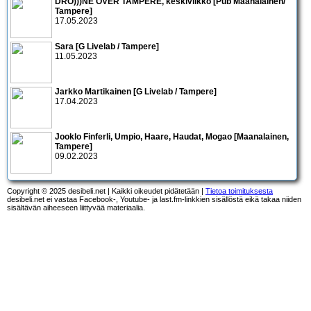
DRO)))NE OVER TAMPERE, keskiviikko [Pub Maanalainen/
Tampere]
17.05.2023
Sara [G Livelab / Tampere]
11.05.2023
Jarkko Martikainen [G Livelab / Tampere]
17.04.2023
Jooklo Finferli, Umpio, Haare, Haudat, Mogao [Maanalainen,
Tampere]
09.02.2023
Copyright © 2025 desibeli.net | Kaikki oikeudet pidätetään |
Tietoa toimituksesta
desibeli.net ei vastaa Facebook-, Youtube- ja last.fm-linkkien sisällöstä eikä takaa niiden
sisältävän aiheeseen liittyvää materiaalia.