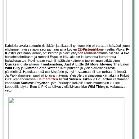
Kahdella lavalla soitettiin ristikkäin ja aikaa siirtymiseenkin oli varattu riittävästi, joten
ehdimme hyvissä ajoin seuraamaan aina kovien
22-Pistepirkko
jen settiä. Aluksi
P-
K
asteli yksinään lavalle, otti kitaran ja aloitti yhtyeen rauhallisemmilla biiseillä.
Asko
huolehti tekniikasta ja rumpali
Espe
kin kävi alkuun laulamassa kumarassa
balladiosastoa. Kovimpaan vauhtiin päästiin kuitenkin tuoreimman pitkäsoiton
Quicksand
istä alkaen.
Frankenstein
,
Just A Little Bit More
,
Moving The Lawn
,
Wild Billy
ja
Gimme Some Water
tulivat putkeen ja yleisö oli aiheellisesti
pähkinöinä. Hauskaa, että eturivissäkin pystyi kuvaamaan ilman turhaa tönimistä.
Ja Pakkahuoneen puoli oli jo aivan täynnä. Yleisölle varsinaisena kliimaksina Pirkot
kutsuivat encoressa
Fleimareitten
herrat
Suksen Jukan
ja
Eduardo
n esittämään
kanssaan
Sonics
in
Psycho
n, jota Pirkkojen keikalla usein muutenkin kuulee.
Loppufiilistelyksi Eetu ja P-K tarjoilivat vielä ikiklassikko
Wild Thing
in. Vaikuttava
veto!