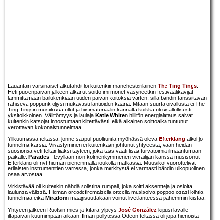
Lauantain varsinaiset alkutahdit löi kuitenkin manchesterilainen
The Ting Tings
.
Heti puolenpäivän jälkeen alkanut soitto imi monet väsyneetkin festivaalikävijät
lämmittämään bailukenkiään uuden päivän koitoksia varten, sillä bändin tanssittavan
rähisevä poppunk öljysi mukavasti lantioiden kaaria. Mitään suurta oivallusta ei The
Ting Tingsin musiikissa ollut ja biisimateriaalin kannalta keikka oli sisällöllisesti
yksitoikkoinen. Välittömyys ja laulaja
Katie White
n hillitön energialataus saivat
kuitenkin katsojat innostumaan kiitettävästi, eikä aikainen soittoaika tuntunut
verottavan kokonaistunnelmaa.
Ylikuumassa teltassa, jonne saapui puolituntia myöhässä oleva
Efterklang
alkoi jo
tunnelma kärsiä. Viivästyminen ei kuitenkaan johtunut yhtyeestä, vaan heidän
suosionsa veti teltan liiaksi täyteen, joka taas vaati lisää turvatoimia ilmaantumaan
paikalle.
Parades
–levyllään noin kolmenkymmenen vierailijan kanssa musisoinut
Efterklang oli nyt hieman pienemmällä joukolla matkassa. Muusikot vuorottelivat
erilaisten instrumenttien varressa, jonka merkitystä ei varmasti bändin ulkopuolinen
osaa arvostaa.
Virkistävää oli kuitenkin nähdä solistina rumpali, joka soitti aksentteja ja osioita
laulunsa välissä. Hieman arcadefiremaisella otteella musisoiva poppoo osasi loihtia
tunnelmaa eikä
Mirador
in maagisuuttakaan voinut livetilanteessa pahemmin kiistää.
Yhtyeen jälkeen Ruotsin mies-ja-kitara-ylpeys
José González
kipusi lavalle
iltapäivän kuumimpaan aikaan. Ilman pöllytessä Odeon-teltassa oli jopa hienoista