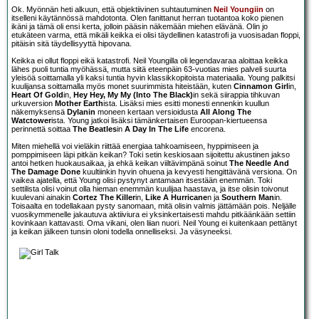
Ok. Myönnän heti alkuun, että objektiivinen suhtautuminen
Neil Youngiin
on
itselleni käytännössä mahdotonta. Olen fanittanut herran tuotantoa koko pienen
ikäni ja tämä oli ensi kerta, jolloin pääsin näkemään miehen elävänä. Olin jo
etukäteen varma, että mikäli keikka ei olisi täydellinen katastrofi ja vuosisadan floppi,
pitäisin sitä täydellisyyttä hipovana.
Keikka ei ollut floppi eikä katastrofi. Neil Youngilla oli legendavaraa aloittaa keikka
lähes puoli tuntia myöhässä, mutta siitä eteenpäin 63-vuotias mies palveli suurta
yleisöä soittamalla yli kaksi tuntia hyvin klassikkopitoista materiaalia. Young palkitsi
kuulijansa soittamalla myös monet suurimmista hiteistään, kuten
Cinnamon Girl
in,
Heart Of Gold
in,
Hey Hey, My My (Into The Black)
in sekä siirappia tihkuvan
urkuversion
Mother Earth
ista. Lisäksi mies esitti monesti ennenkin kuullun
näkemyksensä
Dylanin
moneen kertaan versioidusta
All Along The
Watctower
ista. Young jatkoi lisäksi tämänkertaisen Euroopan-kiertueensa
perinnettä soittaa
The Beatles
in
A Day In The Life
encorena.
Miten miehellä voi vieläkin riittää energiaa tahkoamiseen, hyppimiseen ja
pomppimiseen läpi pitkän keikan? Toki setin keskiosaan sijoitettu akustinen jakso
antoi hetken huokausaikaa, ja ehkä keikan viiltävimpänä soinut
The Needle And
The Damage Done
kuultiinkin hyvin ohuena ja kevyesti hengittävänä versiona. On
vaikea ajatella, että Young olisi pystynyt antamaan itsestään enemmän. Toki
settilista olisi voinut olla hieman enemmän kuulijaa haastava, ja itse olisin toivonut
kuulevani ainakin
Cortez The Killer
in,
Like A Hurricane
n ja
Southern Man
in.
Toisaalta en todellakaan pysty sanomaan, mitä olisin valmis jättämään pois. Neljälle
vuosikymmenelle jakautuva aktiiviura ei yksinkertaisesti mahdu pitkäänkään settiin
kovinkaan kattavasti. Oma vikani, olen liian nuori. Neil Young ei kuitenkaan pettänyt
ja keikan jälkeen tunsin oloni todella onnelliseksi. Ja väsyneeksi.