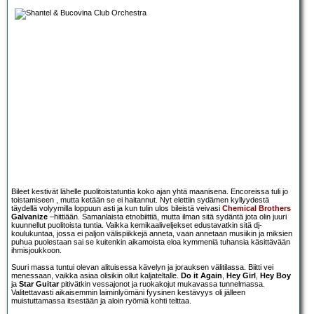
Bileet kestivät lähelle puolitoistatuntia koko ajan yhtä maanisena. Encoreissa tuli jo
toistamiseen , mutta ketään se ei haitannut. Nyt elettiin sydämen kyllyydestä
täydellä volyymilla loppuun asti ja kun tulin ulos bileistä veivasi
Chemical Brothers
Galvanize
–hittiään. Samanlaista etnobiittiä, mutta ilman sitä sydäntä jota olin juuri
kuunnellut puolitoista tuntia. Vaikka kemikaaliveljekset edustavatkin sitä dj-
koulukuntaa, jossa ei paljon välispiikkejä anneta, vaan annetaan musiikin ja miksien
puhua puolestaan sai se kuitenkin aikamoista eloa kymmeniä tuhansia käsittävään
ihmisjoukkoon.
Suuri massa tuntui olevan alituisessa kävelyn ja jorauksen välitilassa. Biitti vei
menessaan, vaikka asiaa olisikin ollut kaljateltalle.
Do it Again
,
Hey Girl
,
Hey Boy
ja
Star Guitar
pitivätkin vessajonot ja ruokakojut mukavassa tunnelmassa.
Valitettavasti aikaisemmin laiminlyömäni fyysinen kestävyys oli jälleen
muistuttamassa itsestään ja aloin ryömiä kohti telttaa.