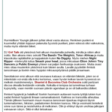
Hurmiollisen Youngin jälkeen juhlat olivat vasta alussa. Henkinen puoleni ei
kuunnellut yhtään loppuun palanutta fyysistä puoltani, joten edessä olisi vaikeuksia,
mutta myös elämäni bileet.
DJ
Girl Talk
otti yleisönsä heti alkuun muutamalla puheella, introlla ja sitten alkoi
soitto. Illan aikana mies sekoitti
The Band
in
The Weight
iä,
Toto
n
Africaa
ja muita
klassikoita rapbiitteihin ja kappaleisiin kuten
No Diggity
. Myös miehen
Night
Ripper
–mixlevyltä tuttua
Smash your head
, jossa miksataan
Elton John
in
Tiny
Dancer
ia ja
Public Enemy
ä yhteen sai paljon fanihuutoja osakseen. Mutta osasi
mies ottaa muutenkin yleisönsä kuin biisien avulla. Lavalle pyydettiin ihmisiä
tanssimaan ja itsekin mies hyppäsi miksauspöytänsä päälle joraamaan.
Sanottakoon ensi alkuun että seuraava katsaus on elämäni bileisiin, joten se ei
mitenkään voi enää olla koko kertomus, vaan hyvän keikan tavoin kyseessä on
melkein muistinmenetys.
Shantel & Bucovina Club Orchestra
soitti partizani
discoa oikealla livebändin voimalla. Keikalla ei tempoa tai tunnelmaa turhaan
kypsytelty, vaan mentiin suoraan päivän agendaan ja se oli balkandiscobileet.
Ihmiset hyppivät ja halailivat! Itsekin huomasin auttavani nuoria tyttöjä tukien kun
sadat ihmiset hyppivät ilmaan samanaikaisesti. Kaikkea se transsitila aiheuttaa.
Tämän jälkeen huomasin muun muassa tanssivani ripaskaa ringissä täysin
tuntemattomien, hikisten, paidattomien ihmisten kanssa. Hiki ja vesimukit lentelivät
sinne sun tänne ja nestehukka oli melkoinen. Olin jo ehtinyt täysin unohtaa jalkojani
vaivaavan säryn. Siitä ei ollut tietoakaan.