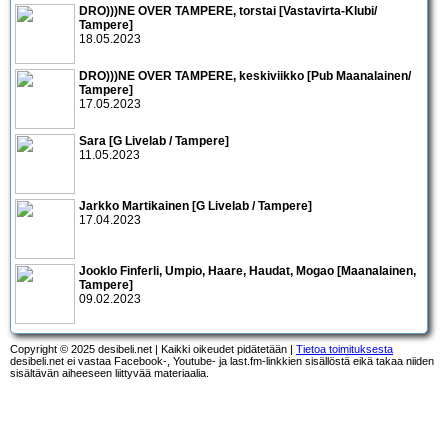
DRO)))NE OVER TAMPERE, torstai [Vastavirta-Klubi/
Tampere]
18.05.2023
DRO)))NE OVER TAMPERE, keskiviikko [Pub Maanalainen/
Tampere]
17.05.2023
Sara [G Livelab / Tampere]
11.05.2023
Jarkko Martikainen [G Livelab / Tampere]
17.04.2023
Jooklo Finferli, Umpio, Haare, Haudat, Mogao [Maanalainen,
Tampere]
09.02.2023
Copyright © 2025 desibeli.net | Kaikki oikeudet pidätetään |
Tietoa toimituksesta
desibeli.net ei vastaa Facebook-, Youtube- ja last.fm-linkkien sisällöstä eikä takaa niiden
sisältävän aiheeseen liittyvää materiaalia.