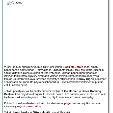
Vuosi 2005 oli erittäin hyvä musiikkivuosi, johon
Black Mountain
lisäsi oman
panoksensa debyytillään. Esitysaika ja –ajankohta jonka Black Mountain kuitenkin
sai oli kuitenkin pienikokoinen murha yhtyeelle. Mikään bändi ilman tuhansien
ihmisen fanikuntaa ei pysty pitämään yleisön mielenkiintoa kahdelta aamuyöllä.
Itsekin kuuntelin vain avausraitana räjäytetyn riffipoljennon
Stormy High
n ja hieman
sen perään seurannutta psykedeliahaahuilua. Täysin kokonaisvaltainen uupumus
veti kuitenkin petiin.
Teltalle päästyäni kuulin päälavan viimeistelyjä eli
Go Home
n ja
Block Rocking
Beats
in. Olin majoittunut hiljaiselle alueelle noin 2.5km päähän jossa ei oltu vielä näin
lujalla musiikkia kuultu ja näin selkeästi. Kyllä äänentoistossa tehoja löytyy.
Palaile Roskilden
alkutunnelmiin
,
torstaihin
tai
perjantaihin
tai jatka homman
viimeistelyyn ja
sunnuntaihin
.
Teksti:
Ilmari Ivaska
ja
Otto Kylmälä
, Kuvat: Kylmälä