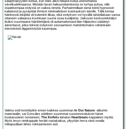
salaperäisyyden tuntua, kun mies alkoi hitaasti kutoa unenomaista
sävelkudelmaansa. Mistään lavan haltuunottamisesta on turhaa puhua, sillä
staattisempaa esitystä on vaikea nimetä. Parhaimmillaan tämä toimii hypnoosin
kaltaisesti ja pysäyttää ihmiset minimalistisen kuiskauksen äärelle. Tällä kertaa
häiritseviä tekijöitä oli kuitenkin liikaa, eikä esityksen voi hyvällä tahdollakaan sanoa
ottaneen valtaansa kovinkaan suurta osaa kuulijoista. Jatkuvan keskusteluhälyn
lisäksi suurimpana häiriötekijänä oli auttamattomasti liian hiljaiseksi säädetyt
äänentasot, jotka tekivät esityksen seuraamisen mahdottomaksi vähänkään
intensiivistä diggaririvistöä kauempaa.
Vaikka setti keskittyikin ennen kaikkea uusimman
In Our Nature
-albumin
materiaaliin, sai González edelleen suurimmat suosionosoitukset hänet
kuuluisuuteen nostaneen,
The Knife
lta lainatun
Heartbeats
-kappaleen myötä.
Myös levyn nimikappale herätti vastakaikua, yltyyhän herra siinä omalla
mittapuullaan lähes rokkaamiseen asti.