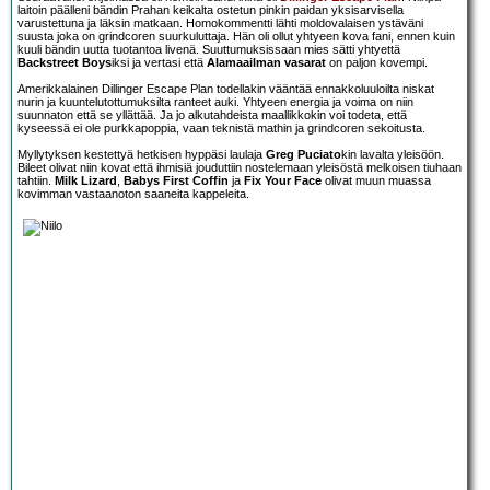
laitoin päälleni bändin Prahan keikalta ostetun pinkin paidan yksisarvisella
varustettuna ja läksin matkaan. Homokommentti lähti moldovalaisen ystäväni
suusta joka on grindcoren suurkuluttaja. Hän oli ollut yhtyeen kova fani, ennen kuin
kuuli bändin uutta tuotantoa livenä. Suuttumuksissaan mies sätti yhtyettä
Backstreet Boys
iksi ja vertasi että
Alamaailman vasarat
on paljon kovempi.
Amerikkalainen Dillinger Escape Plan todellakin vääntää ennakkoluuloilta niskat
nurin ja kuuntelutottumuksilta ranteet auki. Yhtyeen energia ja voima on niin
suunnaton että se yllättää. Ja jo alkutahdeista maallikkokin voi todeta, että
kyseessä ei ole purkkapoppia, vaan teknistä mathin ja grindcoren sekoitusta.
Myllytyksen kestettyä hetkisen hyppäsi laulaja
Greg Puciato
kin lavalta yleisöön.
Bileet olivat niin kovat että ihmisiä jouduttiin nostelemaan yleisöstä melkoisen tiuhaan
tahtiin.
Milk Lizard
,
Babys First Coffin
ja
Fix Your Face
olivat muun muassa
kovimman vastaanoton saaneita kappeleita.