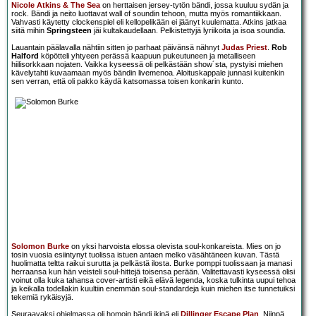
Nicole Atkins & The Sea
on herttaisen jersey-tytön bändi, jossa kuuluu sydän ja
rock. Bändi ja neito luottavat wall of soundin tehoon, mutta myös romantiikkaan.
Vahvasti käytetty clockenspiel eli kellopelikään ei jäänyt kuulematta. Atkins jatkaa
siitä mihin
Springsteen
jäi kultakaudellaan. Pelkistettyjä lyriikoita ja isoa soundia.
Lauantain päälavalla nähtiin sitten jo parhaat päivänsä nähnyt
Judas Priest
.
Rob
Halford
köpötteli yhtyeen perässä kaapuun pukeutuneen ja metalliseen
hiilisorkkaan nojaten. Vaikka kyseessä oli pelkästään show´sta, pystyisi miehen
kävelytahti kuvaamaan myös bändin livemenoa. Aloituskappale junnasi kuitenkin
sen verran, että oli pakko käydä katsomassa toisen konkarin kunto.
Solomon Burke
on yksi harvoista elossa olevista soul-konkareista. Mies on jo
tosin vuosia esiintynyt tuolissa istuen antaen melko väsähtäneen kuvan. Tästä
huolimatta teltta raikui surutta ja pelkästä ilosta. Burke pomppi tuolissaan ja manasi
herraansa kun hän veisteli soul-hittejä toisensa perään. Valitettavasti kyseessä olisi
voinut olla kuka tahansa cover-artisti eikä elävä legenda, koska tulkinta uupui tehoa
ja keikalla todellakin kuultiin enemmän soul-standardeja kuin miehen itse tunnetuiksi
tekemiä rykäisyjä.
Seuraavaksi ohjelmassa oli homoin bändi ikinä eli
Dillinger Escape Plan
. Niinpä