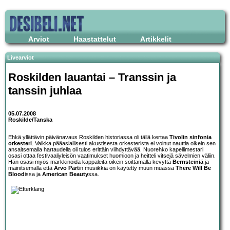
Arviot
Haastattelut
Artikkelit
Livearviot
Roskilden lauantai – Transsin ja
tanssin juhlaa
05.07.2008
Roskilde/Tanska
Ehkä yllättävin päivänavaus Roskilden historiassa oli tällä kertaa
Tivolin sinfonia
orkesteri
. Vaikka pääasiallisesti akustisesta orkesterista ei voinut nauttia oikein sen
ansaitsemalla hartaudella oli tulos erittäin viihdyttävää. Nuorehko kapellimestari
osasi ottaa festivaaliyleisön vaatimukset huomioon ja heitteli vitsejä sävelmien väliin.
Hän osasi myös markkinoida kappaleita oikein soittamalla kevyttä
Bernsteiniä
ja
mainitsemalla että
Arvo Pärt
in musiikkia on käytetty muun muassa
There Will Be
Blood
issa ja
American Beauty
ssa.