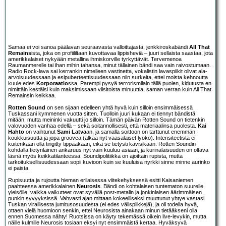
Samaa ei voi sanoa päälavan seuraavasta valloittajasta, jenkkiroskabändi
All That
Remains
ista, joka on profiililtaan kuvottavaa lippisheviä – juuri sellaista saastaa, jota
amerikkalaiset nykyään metallina ihmiskorville tyrkyttävät. Tervemenoa
Raumanmerelle tai ihan mihin tahansa, minut tällainen bändi saa vain raivostumaan.
Radio Rock-lava sai kerrankin nimelleen vastinetta, vokalistin lavaspiikit olivat ala-
arvoisuudessaan ja esipuberteettisuudessaan niin surkeita, ettei moista kehnoutta
kuule edes
Korporaatio
ssa. Parempi pysyä terrorismilain tällä puolen, kidutusta en
nimittäin kestäisi kuin maksimissaan viisitoista minuuttia, saman verran kuin All That
Remainsin keikkaa.
Rotten Sound
on sen sijaan edelleen yhtä hyvä kuin silloin ensimmäisessä
Tuskassani kymmenen vuotta sitten. Tuolloin juuri kukaan ei tiennyt bändistä
mitään, mutta meininki vakuutti jo silloin. Tämän päivän Rotten Sound on tietenkin
valovuoden vanhaa edellä – sekä soitannollisesti, että materiaalinsa puolesta.
Kai
Hahto
on vaihtunut
Sami Latva
an, ja samalla soittoon on tarttunut enemmän
koukkuisuutta ja jopa groovea (älkää nyt vaasalaiset lyökö). Intensiteetistä ei
kuitenkaan olla tingitty tippaakaan, eikä se tietysti kävisikään. Rotten Soundin
kohdalla tietynlainen ankaruus nyt vain kuuluu asiaan, ja kurinalaisuuden on oltava
läsnä myös keikkatilanteessa. Soundipolitiikka on ajoittain rupista, mutta
tarkoituksellisuudessaan sopii kuvioon kuin se kuuluisa nyrkki sinne minne aurinko
ei paista.
Rupisuutta ja rujoutta hieman erilaisessa viitekehyksessä esitti Kaisaniemen
paahteessa amerikkalainen
Neurosis
. Bändi on kohtalaisen tuntematon suurelle
yleisölle, vaikka vaikutteet ovat syvällä post-metalin ja jonkinlaisen äärimmäisen
punkin syvyyksissä. Vahvasti ajan mittaan kokeelliseksi muuttunut yhtye vastasi
Tuskan virallisesta jumitusosuudesta (ei edes välispiikkejä), ja oli todella hyvä,
ottaen vielä huomioon senkin, ettei Neurosista ainakaan minun tietääkseni olla
ennen Suomessa nähty! Ruotsissa on käyty tekemässä oikein live-levykin, mutta
näille kulmille Neurosis tosiaan eksyi nyt ensimmäistä kertaa. Hyväksyvä