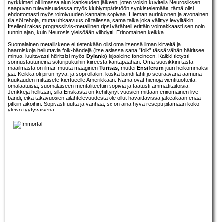
nyrkkimeri oli ilmassa alun kankeuden jälkeen, joten voisin kuvitella Neurosiksen
saapuvan tulevaisuudessa myös klubiympäristöön synkistelemään, tämä olisi
ehdottomasti myös toimivuuden kannalta sopivaa. Hieman aurinkoinen ja avonainen
tila söi tehoja, mutta uhkaavuus oli tallessa, sama taika joka välittyy levyiltäkin.
Itselleni rakas progressiivis-metallinen ripsi värähteli erittäin voimakkaasti sen noin
tunnin ajan, kuin Neurosis yleisöään viihdytti. Erinomainen keikka.
Suomalainen metalliskene ei tietenkään olisi oma itsensä ilman kirveitä ja
haarniskoja heiluttavia folk-bändejä (itse asiassa sana ”folk” tässä vähän häiritsee
minua, luultavasti häiritsisi myös
Dylan
ia) lojaaleine faneineen. Kaikki tietysti
sonnustautuneina soturipukuihin kiireestä kantapäähän. Oma suosikkini tästä
maailmasta on ilman muuta maaginen
Turisas
, muttei
Ensiferum
juuri heikommaksi
jää. Keikka oli pirun hyvä, ja sopi ollakin, koska bändi lähti jo seuraavana aamuna
kuukauden mittaiselle kiertueelle Amerikkaan. Nämä ovat hienoja vientituotteita,
omalaatuisia, suomalaiseen mentaliteettiin sopivia ja taatusti ammattitaitoisia.
Jenkkejä hellitään, sillä Enskasta on kehittynyt vuosien mittaan erinomainen live-
bändi, eikä takavuosien ailahtelevuudesta ole ollut havaittavissa jälkeäkään enää
pitkiin aikoihin. Sopivasti uutta ja vanhaa, se on aina hyvä resepti pitämään koko
yleisö tyytyväisenä.