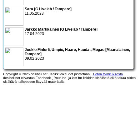
Sara [G Livelab / Tampere]
11.05.2023
Jarkko Martikainen [G Livelab / Tampere]
17.04.2023
Jooklo Finferli, Umpio, Haare, Haudat, Mogao [Maanalainen,
Tampere]
09.02.2023
Copyright © 2025 desibeli.net | Kaikki oikeudet pidätetään |
Tietoa toimituksesta
desibeli.net ei vastaa Facebook-, Youtube- ja last.fm-linkkien sisällöstä eikä takaa niiden
sisältävän aiheeseen liittyvää materiaalia.