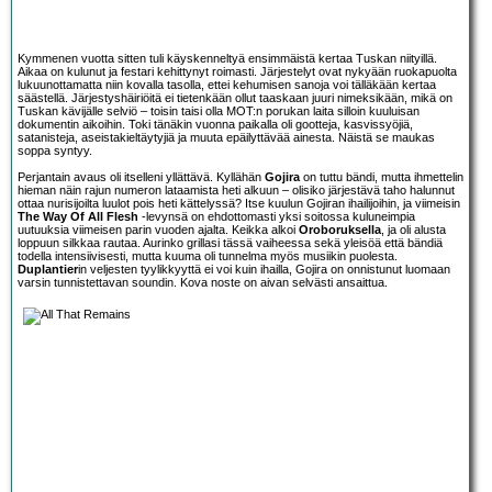
Kymmenen vuotta sitten tuli käyskenneltyä ensimmäistä kertaa Tuskan niityillä.
Aikaa on kulunut ja festari kehittynyt roimasti. Järjestelyt ovat nykyään ruokapuolta
lukuunottamatta niin kovalla tasolla, ettei kehumisen sanoja voi tälläkään kertaa
säästellä. Järjestyshäiriöitä ei tietenkään ollut taaskaan juuri nimeksikään, mikä on
Tuskan kävijälle selviö – toisin taisi olla MOT:n porukan laita silloin kuuluisan
dokumentin aikoihin. Toki tänäkin vuonna paikalla oli gootteja, kasvissyöjiä,
satanisteja, aseistakieltäytyjiä ja muuta epäilyttävää ainesta. Näistä se maukas
soppa syntyy.
Perjantain avaus oli itselleni yllättävä. Kyllähän
Gojira
on tuttu bändi, mutta ihmettelin
hieman näin rajun numeron lataamista heti alkuun – olisiko järjestävä taho halunnut
ottaa nurisijoilta luulot pois heti kättelyssä? Itse kuulun Gojiran ihailijoihin, ja viimeisin
The Way Of All Flesh
-levynsä on ehdottomasti yksi soitossa kuluneimpia
uutuuksia viimeisen parin vuoden ajalta. Keikka alkoi
Oroboruksella
, ja oli alusta
loppuun silkkaa rautaa. Aurinko grillasi tässä vaiheessa sekä yleisöä että bändiä
todella intensiivisesti, mutta kuuma oli tunnelma myös musiikin puolesta.
Duplantier
in veljesten tyylikkyyttä ei voi kuin ihailla, Gojira on onnistunut luomaan
varsin tunnistettavan soundin. Kova noste on aivan selvästi ansaittua.