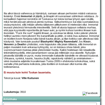
Ilta alkoi tässä vaiheessa jo hämärtyä, samaan aikaan perhosten määrä vatsassa
lisääntyi. Enää
Immortal
oli jäljellä, ja ilmapiiri oli suorastaan sähköisen odottava. Jo
kertaalleen hajonnut norskitrio oli Tuskassa nyt toista kertaa lyhyen ajan sisällä,
mikä herätti joissain piireissä pientä nurinaa. Valitusherkkyys kai elää suomalaisissa
sisäsyntyisesti, sillä mitään aihetta tällaiseen pillitykseen ei mielestäni ollut. Immortal
teurasti yleisönsä hirmuisella intesiteetillä. Setti oli alusta loppuun sellaista murhaa,
että jopa kyyniseltä reportterilta jäi haavi auki, ja nyrkki kohosi tunniksi ilmaan kuin
itsestään. ”Fuck the sun!” kajahti ilmaan, ja uskokaa tai älkää, koko päivän yleisöä
hellinyt aurinko meni pilveen! Iho kananlihalle ja pittiin, ei siinä muu auttanut. Immortal
on itselleni kovin Norjasta tullut bändi kautta aikain, ja illan keikka vain alleviivasi tätä
käsitystä. Vain lumisade puuttui!
Blashyrkh!
Mighty Ravendark!
Jos
Kiss
in,
Venom
in ja
Death
in yhdistäisi, voisi lopputulos olla jotain tällaista, sillä Immortal on
paljon muutakin kuin ankaraa kylmyyttä, se on loistava show-bändi, joka
vuorenvarmasti muistaa pitää yleisöstään huolta. Kaikki hoidetaan niin totaalisella
tinkimättömyydellä, ettei parantamisen varaa jää millekään osa-alueelle. Nykyään
jokaisella bändillä on pyrot, mutta Immortalin kaltaisille bändeille ne oikeasti kuuluvat.
Uhkaava, synkkä, kaunis, hauska (kyllä, rapukävely nähtiin!) ja omintakeinen –
siinä muutama adjektiivi kuvailemaan Tuska 2009:n ehdotonta kohokohtaa, sekä
samalla yhtä parhaista keikoista, joita itselläni on koskaan ollut kunnia olla
todistamassa.
Ei muuta kuin kohti Tuskan lauantaita.
Teksti ja kuvat:
Ville Kuitunen
Lukukertoja:
3910
Artistihaku