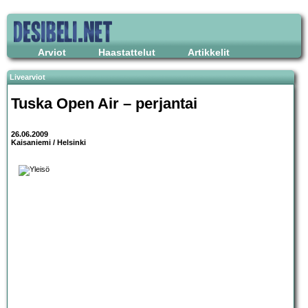
Arviot
Haastattelut
Artikkelit
Livearviot
Tuska Open Air – perjantai
26.06.2009
Kaisaniemi / Helsinki