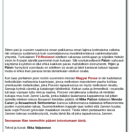
Sitten pari jo vuosien saatossa oman paikkansa oman lajinsa kotimaisina valioina
niin omassa sydämessä kuin suomalaisessa musiikkikentässä vakiinnuttanutta
yhtyettä. Turkulainen
TV-Resistori
edelleen rakastaa serkkujaan ja söpöilee heleän
vinon lo-fi-popin äärellä paremmin kuin kukaan. Silti sovituksellisesti
Päivi
n vahvasti
käyttämä ksylofoni ei ollut ehkä kaikkein paras mahdollinen instrumentti.
Yrjö
n ja
Päivi
n hymyävä vuorolaulu on edelleen se avain ja biisit kantavat tuttuun tapaan
mutta ei ehkä ihan parasta terää tämänkään viisikon osalta.
Kun taas porilainen post rockin suvereeni mestari
Magyar Posse
ei ole kadottanut
hetkeäkään mahtavista kaaristaan, jossa melkoisen massiivinen pauhu kohtaa
unenkauniin melankolian, joka Possen tapauksessa on myös melkoisen riivattu.
Samoja kylmiä väreitä ja kataloogin tähtihetkiä. Keikan uutta ja ihmeellistä –osastolla
tuli taas vastaan tuttu nimi ja naama. Possen vierailevana solistina oli nimittäin
kukapa muu kuin Janne Laurila, jonka italiaksi laulamasta kappaleesta tuli jollain
asteella mieleen toissa Ilosaaren loistelias päätös eli
Mike Patton
italiaisen
Mondo
Cane
n ja
Ilosaarirock Sinfonietta
n kanssa tulkitsemassa italialaisia leffatunnereita
puolen vuosisadan takaa. Suomenkielinen kappale taas todisti että Jannen kuulas
laulu sopii Possen jykevään maalailuun oivasti. Tiedä sitten pedataanko tässä
Jannen tulevaa soololevytystä, mutta tämä ilta oli joka tapauksessa Jannen.
Seuraavan illan teemoihin pääset tutustumaan tästä.
Teksti ja kuvat:
Ilkka Valpasvuo