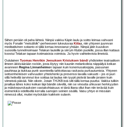
Siihen perään oli paha lähteä. Niinpä vaikka Käpin laulu ja soitto leimaa vahvasti
myös Fonalin ”metsäfolk”-perheeseen lukeutuvaa
Kiila
a, niin yhtyeen juurevan
meditatiivinen soitanto ei tällä kertaa innostanut yhtään. Niinpä jätin kuusikon
suosiolla tunnelmoimaan Telakan lauteille ja siirryin Klubin puolelle, jossa illan kattaus
koostui Telakan tapaan kotimaisista voimista. Ja hyvin vaihtelevista ilmeistä.
Oululainen
Tuomas Henrikin Jeesuksen Kristuksen bändi
yhdistelee teatraalisen
ilmeen äkkiväärään rockiin, josta löytyy niin kauniin melankolista näppäilyä keikan
avanneen
Regina Linnanheimo
n tapaan kuin konemusalooppia, pasuunan
pauhinaa ja tiukkaa punk-asenteella tahkottavaa raskasta purkautumista. Yhtyeen
seitsenhenkisen vahvuuden yhteishenki ja presenssi lavalla vakuutti – jos ei juuri
sillä hetkellä tarvinnut itse soittaa tai laulaa niin tyypit pistivät lavalle joraten kuin
viimeistä päivää. Niin oikein. Jotain THJKB:istä silti tällä kertaa puuttui. Vaikka tulikin
jorailtua lähes koko keikan läpi bändin siivellä, niin se vinoutta uhkuvan herkkyyden
ja mäiskepurskauksien vastakohtaisuus ei tänä iltana ollut ihan niin terävää kuin
esimerkiksi edellisellä kerralla samojen seinien sisällä. Vaisu yhtye ei missään
nimessä ollut, muttei myöskään kaikkein sulavin.