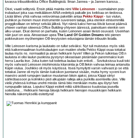
luvassa tribuuttikeikka Office Buildingistä. Ilman Jannea – ja Jannen kanssa…
Okei, vaatii selitystä. Ensin pitää mainita nimi
Ville Leinonen
- suomalainen pop-
trubaduuri joka saa meikäläisen AINA vedettyä paikalle jos keikkaa on tiedossa.
Lisää lähes yhtä vahvaa vetovoimaa pakettiin antaa
Pekko Käppi
- tuo viulun,
jouhikon ja monen muun instrumentin suvereeni taitaja, joka etenkin etnisemmillä
proggiksillaan on tehnyt selvää jälkeä. Nyt nämä kaksi herraa löivät luovat päänsä
yhteen vanhan siteensä Office Building-yhtyeen ääressä, painottuen etenkin sen
alku-uraan. Ekat demot on parhaita, kuten Leinonen asian tiivisti osuvasti. Useinhan
näin juuri on asia. Ainoastaan upea
The Land Of Golden Dreams
teki pienen
poikkeuksen myöhempien OB-levytysten edustajana tämän tribuutin listalla.
Ville Leinosen karisma ja laulutaito on tullut selväksi. Nyt tuli muistutus myös siitä
että kaikenmaailman kurkkulaulujen sun muiden ohella Pekko Käppi osaa tottakai
laulaa myös ns. normaalisti ja aivan helkkarin hyvin! Villen ja Pekon tulkintaa OB:n
lauluista ei olisi laulun puolesta pystynyt oikeastaan pistämään paremmaksi kuin
herra Laurila itse. Joka kuten tuli todettua laulaa kuin enkeli… Sovituksissa kuuli toki
myös vahvasti Leinosen intohimoista kitarointia ja OB:llekin vahvaa leimaa antanutta
Käpin viulua. Jouhikko oli myös käytössä. Itseä hymyilytti varsin vahvasti jo se että
tottakai Janne oli myös tämän kaksikon juontanut sisään, mutta hymy syveni kun
maestro asteli rumpujen taakse muutaman biisin ajaksi, joissa Käppi siirtyi
sähköbassoon ja kolmikko pisti alkupään ralleja aika punkilla asenteella ulos. Ville
vielä yhdessä kohtaa unohti mistäs tämä biisi menikään mutta apu löytyi heti
rumpupallin takaa. Lopuksi Käppi esitteli miltä sähköbasso kuulostaa jousella
soitettuna… Helkkarin hienoja biisejä helkkarin hienojen muusikkojen helkkarin
hienolla näkemyksellä esitettynä!