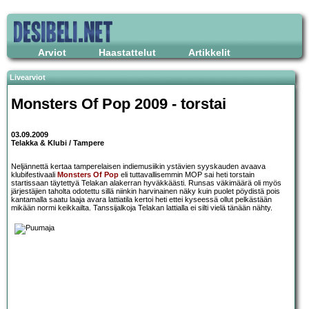
Arviot
Haastattelut
Artikkelit
Livearviot
Monsters Of Pop 2009
- torstai
03.09.2009
Telakka & Klubi / Tampere
Neljännettä kertaa tamperelaisen indiemusiikin ystävien syyskauden avaava
klubifestivaali
Monsters Of Pop
eli tuttavallisemmin MOP sai heti torstain
startissaan täytettyä Telakan alakerran hyväkkäästi. Runsas väkimäärä oli myös
järjestäjien taholta odotettu sillä niinkin harvinainen näky kuin puolet pöydistä pois
kantamalla saatu laaja avara lattiatila kertoi heti ettei kyseessä ollut pelkästään
mikään normi keikkailta. Tanssijalkoja Telakan lattialla ei silti vielä tänään nähty.