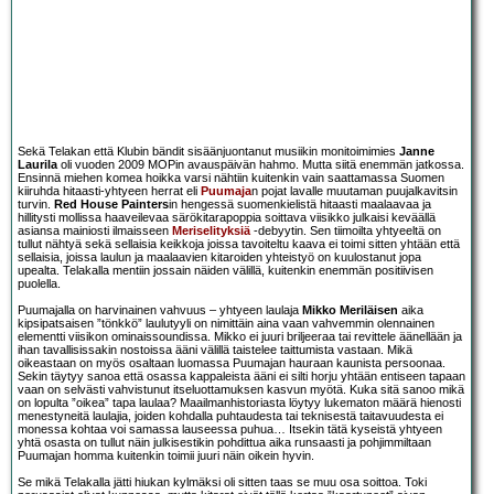
Sekä Telakan että Klubin bändit sisäänjuontanut musiikin monitoimimies
Janne
Laurila
oli vuoden 2009 MOPin avauspäivän hahmo. Mutta siitä enemmän jatkossa.
Ensinnä miehen komea hoikka varsi nähtiin kuitenkin vain saattamassa Suomen
kiiruhda hitaasti-yhtyeen herrat eli
Puumaja
n pojat lavalle muutaman puujalkavitsin
turvin.
Red House Painters
in hengessä suomenkielistä hitaasti maalaavaa ja
hillitysti mollissa haaveilevaa särökitarapoppia soittava viisikko julkaisi keväällä
asiansa mainiosti ilmaisseen
Meriselityksiä
-debyytin. Sen tiimoilta yhtyeeltä on
tullut nähtyä sekä sellaisia keikkoja joissa tavoiteltu kaava ei toimi sitten yhtään että
sellaisia, joissa laulun ja maalaavien kitaroiden yhteistyö on kuulostanut jopa
upealta. Telakalla mentiin jossain näiden välillä, kuitenkin enemmän positiivisen
puolella.
Puumajalla on harvinainen vahvuus – yhtyeen laulaja
Mikko Meriläisen
aika
kipsipatsaisen ”tönkkö” laulutyyli on nimittäin aina vaan vahvemmin olennainen
elementti viisikon ominaissoundissa. Mikko ei juuri briljeeraa tai revittele äänellään ja
ihan tavallisissakin nostoissa ääni välillä taistelee taittumista vastaan. Mikä
oikeastaan on myös osaltaan luomassa Puumajan hauraan kaunista persoonaa.
Sekin täytyy sanoa että osassa kappaleista ääni ei silti horju yhtään entiseen tapaan
vaan on selvästi vahvistunut itseluottamuksen kasvun myötä. Kuka sitä sanoo mikä
on lopulta ”oikea” tapa laulaa? Maailmanhistoriasta löytyy lukematon määrä hienosti
menestyneitä laulajia, joiden kohdalla puhtaudesta tai teknisestä taitavuudesta ei
monessa kohtaa voi samassa lauseessa puhua… Itsekin tätä kyseistä yhtyeen
yhtä osasta on tullut näin julkisestikin pohdittua aika runsaasti ja pohjimmiltaan
Puumajan homma kuitenkin toimii juuri näin oikein hyvin.
Se mikä Telakalla jätti hiukan kylmäksi oli sitten taas se muu osa soittoa. Toki