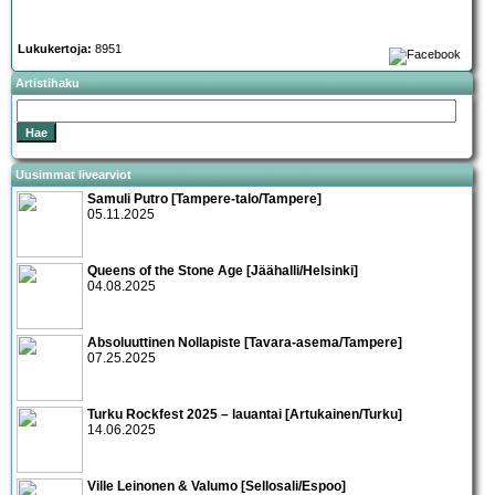
Lukukertoja:
8951
Artistihaku
Uusimmat livearviot
Samuli Putro [Tampere-talo/Tampere]
05.11.2025
Queens of the Stone Age [Jäähalli/Helsinki]
04.08.2025
Absoluuttinen Nollapiste [Tavara-asema/Tampere]
07.25.2025
Turku Rockfest 2025 – lauantai [Artukainen/Turku]
14.06.2025
Ville Leinonen & Valumo [Sellosali/Espoo]