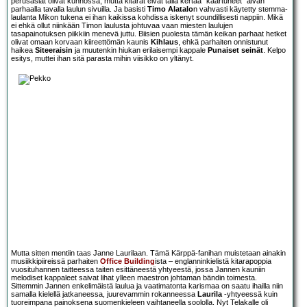
perusasiat olivat kunnossa, mutta kitarat eivät tällä kertaa ”kaartuneet” aivan
parhaalla tavalla laulun sivuilla. Ja basisti
Timo Alatalo
n vahvasti käytetty stemma-
laulanta Mikon tukena ei ihan kaikissa kohdissa iskenyt soundillisesti nappiin. Mikä
ei ehkä ollut niinkään Timon laulusta johtuvaa vaan miesten laulujen
tasapainotuksen piikkiin menevä juttu. Biisien puolesta tämän keikan parhaat hetket
olivat omaan korvaan kiireettömän kaunis
Kihlaus
, ehkä parhaiten onnistunut
haikea
Siteeraisin
ja muutenkin hiukan erilaisempi kappale
Punaiset seinät
. Kelpo
esitys, muttei ihan sitä parasta mihin viisikko on yltänyt.
Mutta sitten mentiin taas Janne Laurilaan. Tämä Kärppä-fanihan muistetaan ainakin
musiikkipiireissä parhaiten
Office Building
ista – englanninkielistä kitarapoppia
vuosituhannen taitteessa taiten esittäneestä yhtyeestä, jossa Jannen kauniin
melodiset kappaleet saivat lihat ylleen maestron johtaman bändin toimesta.
Sittemmin Jannen enkelimäistä laulua ja vaatimatonta karismaa on saatu ihailla niin
samalla kielellä jatkaneessa, juurevammin rokanneessa
Laurila
-yhtyeessä kuin
tuoreimpana painoksena suomenkieleen vaihtaneella soololla. Nyt Telakalle oli