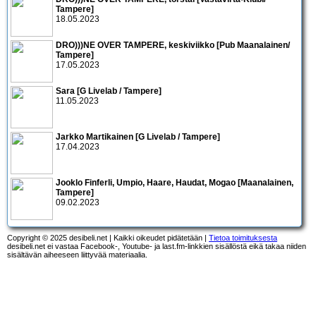
Tampere]
18.05.2023
DRO)))NE OVER TAMPERE, keskiviikko [Pub Maanalainen/
Tampere]
17.05.2023
Sara [G Livelab / Tampere]
11.05.2023
Jarkko Martikainen [G Livelab / Tampere]
17.04.2023
Jooklo Finferli, Umpio, Haare, Haudat, Mogao [Maanalainen,
Tampere]
09.02.2023
Copyright © 2025 desibeli.net | Kaikki oikeudet pidätetään |
Tietoa toimituksesta
desibeli.net ei vastaa Facebook-, Youtube- ja last.fm-linkkien sisällöstä eikä takaa niiden
sisältävän aiheeseen liittyvää materiaalia.